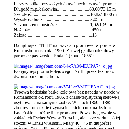
I jeszcze kilka pozostałych danych technicznych promu:
Długość m.p./całkowita............................68,60/73,15 m
Szerokość..................................................10,82/18,00 m
Wysokość boczna......................................3,05 m
Śr. zanurzenie pusto/zał.............................1,02/1,69 m
Nośność......................................................450 t
Załoga.........................................................13
Dampftrajekt "Nr II" na przystani promowej w porcie w
Romanshorn ok. roku 1900. Z lewej gładkopokładowy
parowiec pasażerski "Bodan" (r.bud. 1855):
Kolejny rejs promu kolejowego "Nr II" przez Jezioro z
dwoma barkami na holu:
Typowa bodeńska barka kolejowa bez napędu w porcie w
Romanshorn ok. roku 1905, z charakterystyczną sterówką
usytuowaną na samym dziobie. W latach 1869 - 1885
zbudowano łącznie trzynaście takich barek na Jezioro
Bodeńskie na różne linie promowe. Powstały głównie w
zakładach Escher Wyss w Zurychu, ale także w dunajskiej
stoczni w Linzu w Austrii. Miały 40 - 45 m długości i
nośność 250 - 300 ton. Znacznie później niektóre z nich