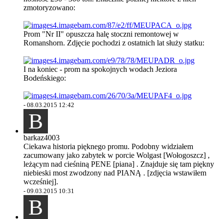
zmotoryzowano:
Prom "Nr II" opuszcza halę stoczni remontowej w
Romanshorn. Zdjęcie pochodzi z ostatnich lat służy statku:
I na koniec - prom na spokojnych wodach Jeziora
Bodeńskiego:
-
08.03.2015 12:42
B
barkaz4003
Ciekawa historia pięknego promu. Podobny widziałem
zacumowany jako zabytek w porcie Wolgast [Wołogoszcz] ,
leżącym nad cieśniną PENE [piana] . Znajduje się tam piękny
niebieski most zwodzony nad PIANĄ . [zdjęcia wstawiłem
wcześniej].
-
09.03.2015 10:31
B