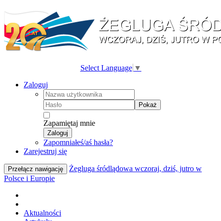
Select Language
▼
Zaloguj
Pokaż
Zapamiętaj mnie
Zaloguj
Zapomniałeś/aś hasła?
Zarejestruj się
Żegluga śródlądowa wczoraj, dziś, jutro w
Przełącz nawigację
Polsce i Europie
Aktualności