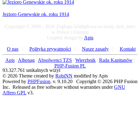
Jezioro Genewskie ok. roku 1914
Copyright © 2006 - 2026 Żegluga śródlądowa wczoraj, dziś, jutro
w Polsce i Europie
Graphic design by
Apis
O nas
|
Polityka prywatności
|
Nasze zasady
|
Kontakt
Apis
|
Alhenag
|
Absolwenci TZS
|
Wierzbnik
|
Rada Kapitanów
|
PHP-Fusion PL
93.327.761 unikalnych wizyt
© 2026 Theme created by
RobiNN
modified by Apis
Powered by
PHPFusion
. v. 9.10.20 Copyright © 2026 PHP Fusion
Inc. Released as free software without warranties under
GNU
Affero GPL
v3.