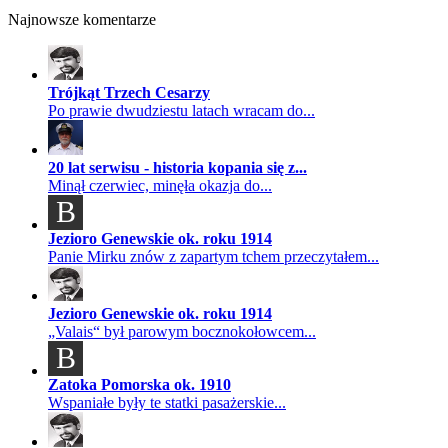
Najnowsze komentarze
Trójkąt Trzech Cesarzy
Po prawie dwudziestu latach wracam do...
20 lat serwisu - historia kopania się z...
Minął czerwiec, minęła okazja do...
B
Jezioro Genewskie ok. roku 1914
Panie Mirku znów z zapartym tchem przeczytałem...
Jezioro Genewskie ok. roku 1914
„Valais“ był parowym bocznokołowcem...
B
Zatoka Pomorska ok. 1910
Wspaniałe były te statki pasażerskie...