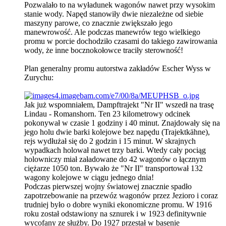
Pozwalało to na wyładunek wagonów nawet przy wysokim
stanie wody. Napęd stanowiły dwie niezależne od siebie
maszyny parowe, co znacznie zwiększało jego
manewrowość. Ale podczas manewrów tego wielkiego
promu w porcie dochodziło czasami do takiego zawirowania
wody, że inne bocznokołowce traciły sterowność!
Plan generalny promu autorstwa zakładów Escher Wyss w
Zurychu:
Jak już wspomniałem, Dampftrajekt "Nr II" wszedł na trasę
Lindau - Romanshorn. Ten 23 kilometrowy odcinek
pokonywał w czasie 1 godziny i 40 minut. Znajdowały się na
jego holu dwie barki kolejowe bez napędu (Trajektkähne),
rejs wydłużał się do 2 godzin i 15 minut. W skrajnych
wypadkach holował nawet trzy barki. Wtedy cały pociąg
holowniczy miał załadowane do 42 wagonów o łącznym
ciężarze 1050 ton. Bywało że "Nr II" transportował 132
wagony kolejowe w ciągu jednego dnia!
Podczas pierwszej wojny światowej znacznie spadło
zapotrzebowanie na przewóz wagonów przez Jezioro i coraz
trudniej było o dobre wyniki ekonomiczne promu. W 1916
roku został odstawiony na sznurek i w 1923 definitywnie
wycofany ze służby. Do 1927 przestał w basenie