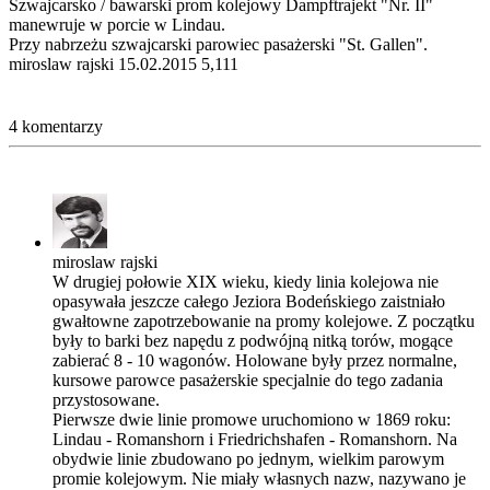
Szwajcarsko / bawarski prom kolejowy Dampftrajekt "Nr. II"
manewruje w porcie w Lindau.
Przy nabrzeżu szwajcarski parowiec pasażerski "St. Gallen".
miroslaw rajski
15.02.2015
5,111
4 komentarzy
miroslaw rajski
W drugiej połowie XIX wieku, kiedy linia kolejowa nie
opasywała jeszcze całego Jeziora Bodeńskiego zaistniało
gwałtowne zapotrzebowanie na promy kolejowe. Z początku
były to barki bez napędu z podwójną nitką torów, mogące
zabierać 8 - 10 wagonów. Holowane były przez normalne,
kursowe parowce pasażerskie specjalnie do tego zadania
przystosowane.
Pierwsze dwie linie promowe uruchomiono w 1869 roku:
Lindau - Romanshorn i Friedrichshafen - Romanshorn. Na
obydwie linie zbudowano po jednym, wielkim parowym
promie kolejowym. Nie miały własnych nazw, nazywano je