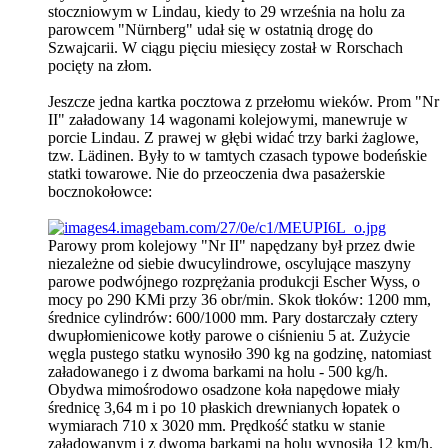
stoczniowym w Lindau, kiedy to 29 września na holu za
parowcem "Nürnberg" udał się w ostatnią drogę do
Szwajcarii. W ciągu pięciu miesięcy został w Rorschach
pocięty na złom.
Jeszcze jedna kartka pocztowa z przełomu wieków. Prom "Nr
II" załadowany 14 wagonami kolejowymi, manewruje w
porcie Lindau. Z prawej w głębi widać trzy barki żaglowe,
tzw. Lädinen. Były to w tamtych czasach typowe bodeńskie
statki towarowe. Nie do przeoczenia dwa pasażerskie
bocznokołowce:
Parowy prom kolejowy "Nr II" napędzany był przez dwie
niezależne od siebie dwucylindrowe, oscylujące maszyny
parowe podwójnego rozprężania produkcji Escher Wyss, o
mocy po 290 KMi przy 36 obr/min. Skok tłoków: 1200 mm,
średnice cylindrów: 600/1000 mm. Pary dostarczały cztery
dwupłomienicowe kotły parowe o ciśnieniu 5 at. Zużycie
węgla pustego statku wynosiło 390 kg na godzinę, natomiast
załadowanego i z dwoma barkami na holu - 500 kg/h.
Obydwa mimośrodowo osadzone koła napędowe miały
średnicę 3,64 m i po 10 płaskich drewnianych łopatek o
wymiarach 710 x 3020 mm. Prędkość statku w stanie
załadowanym i z dwoma barkami na holu wynosiła 12 km/h.