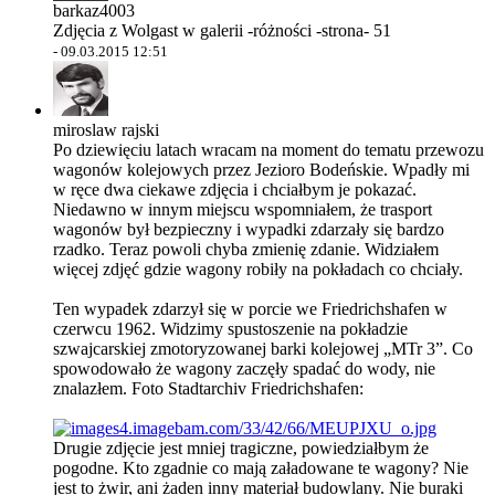
barkaz4003
Zdjęcia z Wolgast w galerii -różności -strona- 51
-
09.03.2015 12:51
miroslaw rajski
Po dziewięciu latach wracam na moment do tematu przewozu
wagonów kolejowych przez Jezioro Bodeńskie. Wpadły mi
w ręce dwa ciekawe zdjęcia i chciałbym je pokazać.
Niedawno w innym miejscu wspomniałem, że trasport
wagonów był bezpieczny i wypadki zdarzały się bardzo
rzadko. Teraz powoli chyba zmienię zdanie. Widziałem
więcej zdjęć gdzie wagony robiły na pokładach co chciały.
Ten wypadek zdarzył się w porcie we Friedrichshafen w
czerwcu 1962. Widzimy spustoszenie na pokładzie
szwajcarskiej zmotoryzowanej barki kolejowej „MTr 3”. Co
spowodowało że wagony zaczęły spadać do wody, nie
znalazłem. Foto Stadtarchiv Friedrichshafen:
Drugie zdjęcie jest mniej tragiczne, powiedziałbym że
pogodne. Kto zgadnie co mają załadowane te wagony? Nie
jest to żwir, ani żaden inny materiał budowlany. Nie buraki