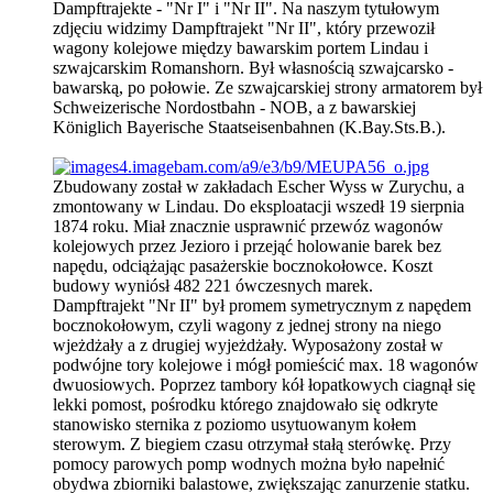
Dampftrajekte - "Nr I" i "Nr II". Na naszym tytułowym
zdjęciu widzimy Dampftrajekt "Nr II", który przewoził
wagony kolejowe między bawarskim portem Lindau i
szwajcarskim Romanshorn. Był własnością szwajcarsko -
bawarską, po połowie. Ze szwajcarskiej strony armatorem był
Schweizerische Nordostbahn - NOB, a z bawarskiej
Königlich Bayerische Staatseisenbahnen (K.Bay.Sts.B.).
Zbudowany został w zakładach Escher Wyss w Zurychu, a
zmontowany w Lindau. Do eksploatacji wszedł 19 sierpnia
1874 roku. Miał znacznie usprawnić przewóz wagonów
kolejowych przez Jezioro i przejąć holowanie barek bez
napędu, odciążając pasażerskie bocznokołowce. Koszt
budowy wyniósł 482 221 ówczesnych marek.
Dampftrajekt "Nr II" był promem symetrycznym z napędem
bocznokołowym, czyli wagony z jednej strony na niego
wjeżdżały a z drugiej wyjeżdżały. Wyposażony został w
podwójne tory kolejowe i mógł pomieścić max. 18 wagonów
dwuosiowych. Poprzez tambory kół łopatkowych ciagnął się
lekki pomost, pośrodku którego znajdowało się odkryte
stanowisko sternika z poziomo usytuowanym kołem
sterowym. Z biegiem czasu otrzymał stałą sterówkę. Przy
pomocy parowych pomp wodnych można było napełnić
obydwa zbiorniki balastowe, zwiększając zanurzenie statku.