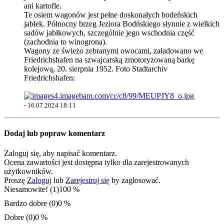
ani kartofle.
Te osiem wagonów jest pełne doskonałych bodeńskich
jabłek. Północny brzeg Jeziora Bodńskiego słynnie z wielkich
sadów jabłkowych, szczególnie jego wschodnia część
(zachodnia to winogrona).
Wagony ze świeżo zebranymi owocami, załadowano we
Friedrichshafen na szwajcarską zmotoryzowaną barkę
kolejową, 20. sierpnia 1952. Foto Stadtarchiv
Friedrichshafen:
-
16.07.2024 18:11
Dodaj lub popraw komentarz
Zaloguj się, aby napisać komentarz.
Ocena zawartości jest dostępna tylko dla zarejestrowanych
użytkowników.
Proszę
Zaloguj
lub
Zarejestruj się
by zagłosować.
Niesamowite! (1)
100 %
Bardzo dobre (0)
0 %
Dobre (0)
0 %