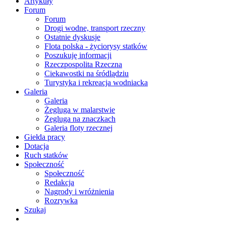
Artykuły
Forum
Forum
Drogi wodne, transport rzeczny
Ostatnie dyskusje
Flota polska - życiorysy statków
Poszukuję informacji
Rzeczpospolita Rzeczna
Ciekawostki na śródlądziu
Turystyka i rekreacja wodniacka
Galeria
Galeria
Żegluga w malarstwie
Żegluga na znaczkach
Galeria floty rzecznej
Giełda pracy
Dotacja
Ruch statków
Społeczność
Społeczność
Redakcja
Nagrody i wróżnienia
Rozrywka
Szukaj