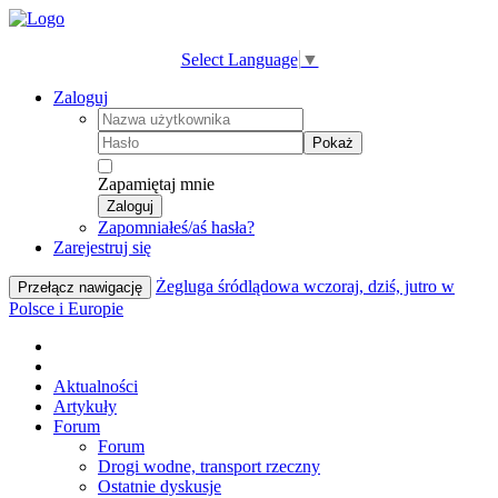
Select Language
▼
Zaloguj
Pokaż
Zapamiętaj mnie
Zaloguj
Zapomniałeś/aś hasła?
Zarejestruj się
Żegluga śródlądowa wczoraj, dziś, jutro w
Przełącz nawigację
Polsce i Europie
Aktualności
Artykuły
Forum
Forum
Drogi wodne, transport rzeczny
Ostatnie dyskusje