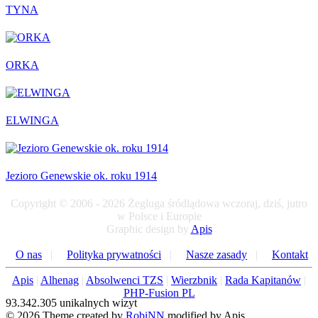
TYNA
ORKA
ELWINGA
Jezioro Genewskie ok. roku 1914
Copyright © 2006 - 2026 Żegluga śródlądowa wczoraj, dziś, jutro
w Polsce i Europie
Graphic design by
Apis
O nas
|
Polityka prywatności
|
Nasze zasady
|
Kontakt
Apis
|
Alhenag
|
Absolwenci TZS
|
Wierzbnik
|
Rada Kapitanów
|
PHP-Fusion PL
93.342.305 unikalnych wizyt
© 2026 Theme created by
RobiNN
modified by Apis