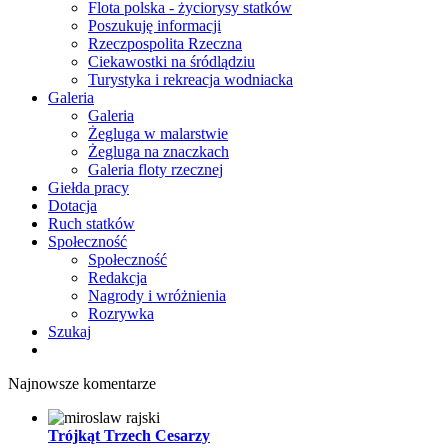
Flota polska - życiorysy statków
Poszukuję informacji
Rzeczpospolita Rzeczna
Ciekawostki na śródlądziu
Turystyka i rekreacja wodniacka
Galeria
Galeria
Żegluga w malarstwie
Żegluga na znaczkach
Galeria floty rzecznej
Giełda pracy
Dotacja
Ruch statków
Społeczność
Społeczność
Redakcja
Nagrody i wróżnienia
Rozrywka
Szukaj
Najnowsze komentarze
Trójkąt Trzech Cesarzy