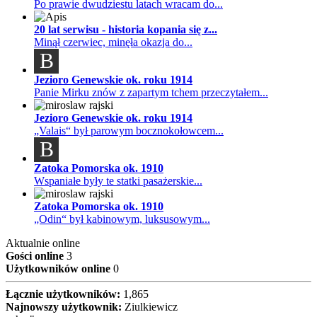
Po prawie dwudziestu latach wracam do...
20 lat serwisu - historia kopania się z...
Minął czerwiec, minęła okazja do...
B
Jezioro Genewskie ok. roku 1914
Panie Mirku znów z zapartym tchem przeczytałem...
Jezioro Genewskie ok. roku 1914
„Valais“ był parowym bocznokołowcem...
B
Zatoka Pomorska ok. 1910
Wspaniałe były te statki pasażerskie...
Zatoka Pomorska ok. 1910
„Odin“ był kabinowym, luksusowym...
Aktualnie online
Gości online
3
Użytkowników online
0
Łącznie użytkowników:
1,865
Najnowszy użytkownik:
Ziulkiewicz