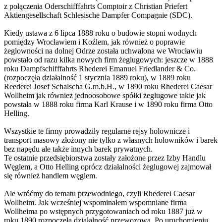
z połączenia Oderschifffahrts Comptoir z Christian Priefert
Aktiengesellschaft Schlesische Dampfer Compagnie (SDC).
Kiedy ustawa z 6 lipca 1888 roku o budowie stopni wodnych
pomiędzy Wrocławiem i Koźlem, jak również o poprawie
żeglowności na dolnej Odrze została uchwalona we Wrocławiu
powstało od razu kilka nowych firm żeglugowych: jeszcze w 1888
roku Dampfschifffahrts Rhederei Emanuel Friedlander & Co.
(rozpoczęła działalność 1 stycznia 1889 roku), w 1889 roku
Reederei Josef Schalscha G.m.b.H., w 1890 roku Rhederei Caesar
Wollheim jak również jednoosobowe spółki żeglugowe takie jak
powstała w 1888 roku firma Karl Krause i w 1890 roku firma Otto
Helling.
Wszystkie te firmy prowadziły regularne rejsy holownicze i
transport masowy złożony nie tylko z własnych holowników i barek
bez napędu ale także innych barek prywatnych.
Te ostatnie przedsiębiorstwa zostały założone przez Izby Handlu
Węglem, a Otto Helling oprócz działalności żeglugowej zajmował
się również handlem węglem.
Ale wróćmy do tematu przewodniego, czyli Rhederei Caesar
Wollheim. Jak wcześniej wspominałem wspomniane firma
Wollheima po wstępnych przygotowaniach od roku 1887 już w
roku 1890 rozpoczęła działalność przewozową. Po uruchomieniu