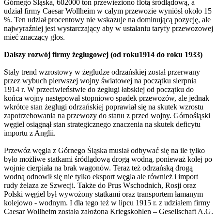
Górnego Śląska, 602000 ton przewieziono flotą śródlądową, a
udział firmy Caesar Wollheim w całym przewozie wyniósł około 15
%. Ten udział procentowy nie wskazuje na dominującą pozycję, ale
najwyraźniej jest wystarczający aby w ustalaniu taryfy przewozowej
mieć znaczący głos.
Dalszy rozwój firmy żeglugowej (od roku1914 do roku 1933)
Stały trend wzrostowy w żegludze odrzańskiej został przerwany
przez wybuch pierwszej wojny światowej na początku sierpnia
1914 r. W przeciwieństwie do żeglugi łabskiej od początku do
końca wojny następował stopniowo spadek przewozów, ale jednak
wkrótce stan żeglugi odrzańskiej poprawiał się na skutek wzrostu
zapotrzebowania na przewozy do stanu z przed wojny. Górnośląski
węgiel osiągnął stan strategicznego znaczenia na skutek deficytu
importu z Anglii.
Przewóz węgla z Górnego Śląska musiał odbywać się na ile tylko
było możliwe statkami śródlądową drogą wodną, ponieważ kolej po
wojnie cierpiała na brak wagonów. Teraz też odrzańską drogą
wodną odnowił się nie tylko eksport węgla ale również i import
rudy żelaza ze Szwecji. Także do Prus Wschodnich, Rosji oraz
Polski węgiel był wywożony statkami oraz transportem łamanym
kolejowo - wodnym. I dla tego też w lipcu 1915 r. z udziałem firmy
Caesar Wollheim została założona Kriegskohlen – Gesellschaft A.G.