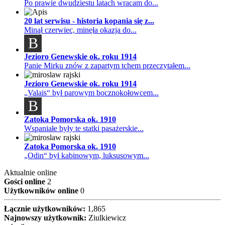
Po prawie dwudziestu latach wracam do...
20 lat serwisu - historia kopania się z...
Minął czerwiec, minęła okazja do...
B
Jezioro Genewskie ok. roku 1914
Panie Mirku znów z zapartym tchem przeczytałem...
Jezioro Genewskie ok. roku 1914
„Valais“ był parowym bocznokołowcem...
B
Zatoka Pomorska ok. 1910
Wspaniałe były te statki pasażerskie...
Zatoka Pomorska ok. 1910
„Odin“ był kabinowym, luksusowym...
Aktualnie online
Gości online
2
Użytkowników online
0
Łącznie użytkowników:
1,865
Najnowszy użytkownik:
Ziulkiewicz