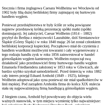
Stocznia i firma żeglugowa Caesara Wollheima we Wrocławiu od
1902 były filią dużej berlińskiej firmy zajmującej się hurtowym
handlem węglem.
Ponieważ przedsiębiorstwa te były ściśle ze sobą powiązane
najpierw przedstawię krótką prezentację spółki matki (spółki
dominującej). Jej założyciel, Caesar Wollheim (1814 – 1882)
przybył do Berlina z miejscowości Laurahütte, dziś Siemianowice
Śląskie (Górny Śląsk) i w roku 1840 mając 26 lat został członkiem
berlińskiej korporacji kupieckiej. Początkowo miał do czynienia z
handlem wszelkimi możliwymi towarami i cały wygenerowany z
tego rodzaju handlu zysk w roku 1856 zainwestował w handel
górnośląskim węglem kamiennym. Wollheim rozpoczął swą
działalność jako przedstawiciel firmy hurtowego handlu węglem
Emanuela Friedlaendera założonej w 1853 roku w Gliwicach, ale
bardzo szybko uzyskał samodzielność. Przed śmiercią w roku 1882
cały interes przejął Eduard Arnhold (1849 – 1925), którego
Wollheim adoptował jako syna ponieważ nie miał spadkobierców w
linii męskiej. Pod zarządem Arnholda firma do końca XIX stulecia
stała się najpoważniejszą firmą handlującą górnośląskim węglem.
Z biegiem czasu, Arnhold był powoływany do objęcia wielu
ważnych stanowisk, w tym miejscu wymienię tylko najważniejsze: