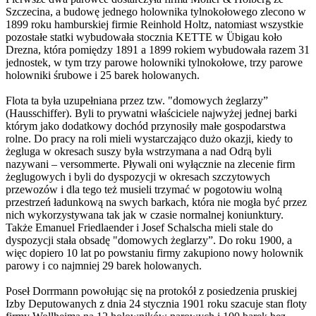
Szczecina, a budowę jednego holownika tylnokołowego zlecono w
1899 roku hamburskiej firmie Reinhold Holtz, natomiast wszystkie
pozostałe statki wybudowała stocznia KETTE w Übigau koło
Drezna, która pomiędzy 1891 a 1899 rokiem wybudowała razem 31
jednostek, w tym trzy parowe holowniki tylnokołowe, trzy parowe
holowniki śrubowe i 25 barek holowanych.
Flota ta była uzupełniana przez tzw. "domowych żeglarzy”
(Hausschiffer). Byli to prywatni właściciele najwyżej jednej barki
którym jako dodatkowy dochód przynosiły małe gospodarstwa
rolne. Do pracy na roli mieli wystarczająco dużo okazji, kiedy to
żegluga w okresach suszy była wstrzymana a nad Odrą byli
nazywani – versommerte. Pływali oni wyłącznie na zlecenie firm
żeglugowych i byli do dyspozycji w okresach szczytowych
przewozów i dla tego też musieli trzymać w pogotowiu wolną
przestrzeń ładunkową na swych barkach, która nie mogła być przez
nich wykorzystywana tak jak w czasie normalnej koniunktury.
Także Emanuel Friedlaender i Josef Schalscha mieli stale do
dyspozycji stała obsadę "domowych żeglarzy”. Do roku 1900, a
więc dopiero 10 lat po powstaniu firmy zakupiono nowy holownik
parowy i co najmniej 29 barek holowanych.
Poseł Dorrmann powołując się na protokół z posiedzenia pruskiej
Izby Deputowanych z dnia 24 stycznia 1901 roku szacuje stan floty