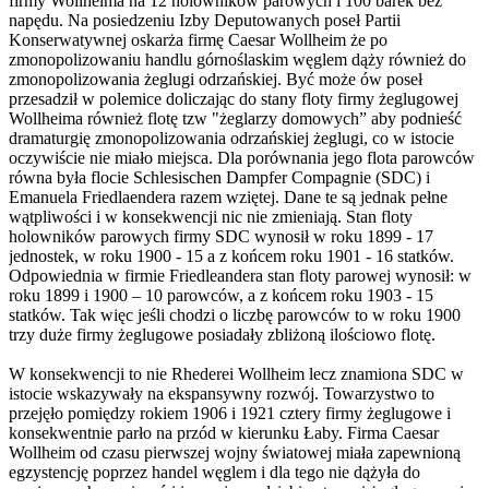
firmy Wollheima na 12 holowników parowych i 100 barek bez
napędu. Na posiedzeniu Izby Deputowanych poseł Partii
Konserwatywnej oskarża firmę Caesar Wollheim że po
zmonopolizowaniu handlu górnoślaskim węglem dąży również do
zmonopolizowania żeglugi odrzańskiej. Być może ów poseł
przesadził w polemice doliczając do stany floty firmy żeglugowej
Wollheima również flotę tzw "żeglarzy domowych” aby podnieść
dramaturgię zmonopolizowania odrzańskiej żeglugi, co w istocie
oczywiście nie miało miejsca. Dla porównania jego flota parowców
równa była flocie Schlesischen Dampfer Compagnie (SDC) i
Emanuela Friedlaendera razem wziętej. Dane te są jednak pełne
wątpliwości i w konsekwencji nic nie zmieniają. Stan floty
holowników parowych firmy SDC wynosił w roku 1899 - 17
jednostek, w roku 1900 - 15 a z końcem roku 1901 - 16 statków.
Odpowiednia w firmie Friedleandera stan floty parowej wynosił: w
roku 1899 i 1900 – 10 parowców, a z końcem roku 1903 - 15
statków. Tak więc jeśli chodzi o liczbę parowców to w roku 1900
trzy duże firmy żeglugowe posiadały zbliżoną ilościowo flotę.
W konsekwencji to nie Rhederei Wollheim lecz znamiona SDC w
istocie wskazywały na ekspansywny rozwój. Towarzystwo to
przejęło pomiędzy rokiem 1906 i 1921 cztery firmy żeglugowe i
konsekwentnie parło na przód w kierunku Łaby. Firma Caesar
Wollheim od czasu pierwszej wojny światowej miała zapewnioną
egzystencję poprzez handel węglem i dla tego nie dążyła do