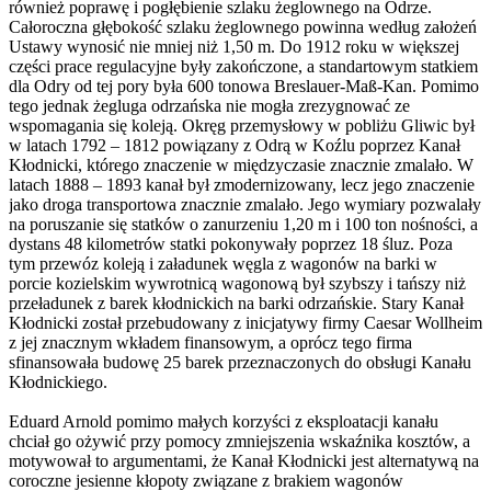
również poprawę i pogłębienie szlaku żeglownego na Odrze.
Całoroczna głębokość szlaku żeglownego powinna według założeń
Ustawy wynosić nie mniej niż 1,50 m. Do 1912 roku w większej
części prace regulacyjne były zakończone, a standartowym statkiem
dla Odry od tej pory była 600 tonowa Breslauer-Maß-Kan. Pomimo
tego jednak żegluga odrzańska nie mogła zrezygnować ze
wspomagania się koleją. Okręg przemysłowy w pobliżu Gliwic był
w latach 1792 – 1812 powiązany z Odrą w Koźlu poprzez Kanał
Kłodnicki, którego znaczenie w międzyczasie znacznie zmalało. W
latach 1888 – 1893 kanał był zmodernizowany, lecz jego znaczenie
jako droga transportowa znacznie zmalało. Jego wymiary pozwalały
na poruszanie się statków o zanurzeniu 1,20 m i 100 ton nośności, a
dystans 48 kilometrów statki pokonywały poprzez 18 śluz. Poza
tym przewóz koleją i załadunek węgla z wagonów na barki w
porcie kozielskim wywrotnicą wagonową był szybszy i tańszy niż
przeładunek z barek kłodnickich na barki odrzańskie. Stary Kanał
Kłodnicki został przebudowany z inicjatywy firmy Caesar Wollheim
z jej znacznym wkładem finansowym, a oprócz tego firma
sfinansowała budowę 25 barek przeznaczonych do obsługi Kanału
Kłodnickiego.
Eduard Arnold pomimo małych korzyści z eksploatacji kanału
chciał go ożywić przy pomocy zmniejszenia wskaźnika kosztów, a
motywował to argumentami, że Kanał Kłodnicki jest alternatywą na
coroczne jesienne kłopoty związane z brakiem wagonów