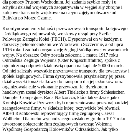
dla pomocy Prusom Wschodnim. Jej zadania szybko rosły i u
schyłku działań wojennych zaopatrywała w węgiel siły zbrojne i
kolejowe transporty wojskowe na całym zajętym obszarze od
Bałtyku po Morze Czarne.
Koordynowaniem zdolności przewozowych transportu kolejowego
i śródlądowego zajmował się wojskowy urząd przy Szefie
Polowego Zarządu Kolei (FECH). Dysponował on w każdym z
dorzeczy pełnomocnikami we Wrocławiu i Szczecinie, a od lipca
1916 roku i zadbał o organizację żeglugi śródlądowej w warunkach
wojny. Na obszarze Odry została założona 1 marca 1917 roku
Odrzańska Żegluga Wojenna (Oder Krigsschifffahrts), spółka z
ograniczoną odpowiedzialnością oparta na kapitale 50000 marek.
Od niej zależały wszystkie przyznawane transporty dla towarzystw i
spółek żeglugowych. Firma dystrybuowała przydzielony jej przez
dział wysyłki tonaż statkowy do transportu dla jej członków oraz
organizowała całe wykonanie przewozu. Jej dyrektorem
handlowym został dyrektor Albert Thielecke z firmy Schlesischen
Dampfer Compagnie. Rada Nadzorcza, która także działa jako
Komisja Kosztów Przewozu była reprezentowana przez najbardziej
zaangażowane firmy, w składzie której oczywiście był również
Albert Rischkowski reprezentujący firmę żeglugową Caesar
Wollheim. Dla ruchu wychodzącego zostało w grudniu 1917 roku
utworzone połączenie firm żeglugowych tworząc Wojenną
Wspólnotę Gospodarczą Holowników Odrzańskich. Jak tylko