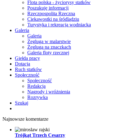
Flota polska - życiorysy statków
Poszukuję informacji
Rzeczpospolita Rzeczna
Ciekawostki na śródlądziu
Turystyka i rekreacja wodniacka
Galeria
Galeria
Żegluga w malarstwie
Żegluga na znaczkach
Galeria floty rzecznej
Giełda pracy
Dotacja
Ruch statków
Społeczność
Społeczność
Redakcja
Nagrody i wróżnienia
Rozrywka
Szukaj
Najnowsze komentarze
Trójkąt Trzech Cesarzy