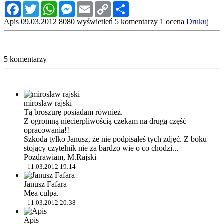
Facebook
Twitter
WhatsApp
Messenger
Email
Copy
Share
Link
Apis
09.03.2012
8080 wyświetleń
5 komentarzy
1 ocena
Drukuj
5 komentarzy
miroslaw rajski
Tą broszurę posiadam również.
Z ogromną niecierpliwością czekam na drugą część
opracowania!!
Szkoda tylko Janusz, że nie podpisałeś tych zdjęć. Z boku
stojący czytelnik nie za bardzo wie o co chodzi...
Pozdrawiam, M.Rajski
-
11.03.2012 19:14
Janusz Fafara
Mea culpa.
-
11.03.2012 20:38
Apis