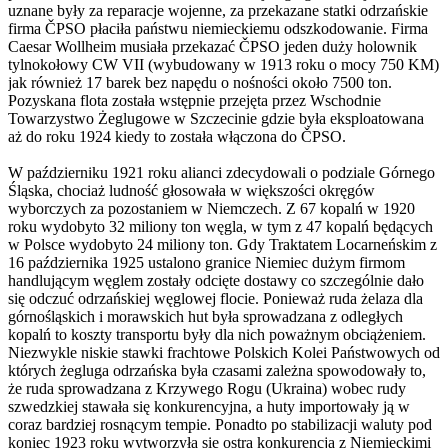
uznane były za reparacje wojenne, za przekazane statki odrzańskie
firma ČPSO płaciła państwu niemieckiemu odszkodowanie. Firma
Caesar Wollheim musiała przekazać ČPSO jeden duży holownik
tylnokołowy CW VII (wybudowany w 1913 roku o mocy 750 KM)
jak również 17 barek bez napędu o nośności około 7500 ton.
Pozyskana flota została wstępnie przejęta przez Wschodnie
Towarzystwo Żeglugowe w Szczecinie gdzie była eksploatowana
aż do roku 1924 kiedy to została włączona do ČPSO.
W październiku 1921 roku alianci zdecydowali o podziale Górnego
Śląska, chociaż ludność głosowała w większości okręgów
wyborczych za pozostaniem w Niemczech. Z 67 kopalń w 1920
roku wydobyto 32 miliony ton węgla, w tym z 47 kopalń będących
w Polsce wydobyto 24 miliony ton. Gdy Traktatem Locarneńskim z
16 października 1925 ustalono granice Niemiec dużym firmom
handlującym węglem zostały odcięte dostawy co szczególnie dało
się odczuć odrzańskiej węglowej flocie. Ponieważ ruda żelaza dla
górnośląskich i morawskich hut była sprowadzana z odległych
kopalń to koszty transportu były dla nich poważnym obciążeniem.
Niezwykle niskie stawki frachtowe Polskich Kolei Państwowych od
których żegluga odrzańska była czasami zależna spowodowały to,
że ruda sprowadzana z Krzywego Rogu (Ukraina) wobec rudy
szwedzkiej stawała się konkurencyjna, a huty importowały ją w
coraz bardziej rosnącym tempie. Ponadto po stabilizacji waluty pod
koniec 1923 roku wytworzyła się ostra konkurencja z Niemieckimi