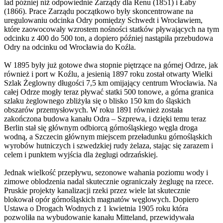
lad później niż odpowiednie Zarządy dla Renu (1851) i Łaby
(1866). Prace Zarządu początkowo były skoncentrowane na
uregulowaniu odcinka Odry pomiędzy Schwedt i Wrocławiem,
które zaowocowały wzrostem nośności statków pływających na tym
odcinku z 400 do 500 ton, a dopiero później nastąpiła przebudowa
Odry na odcinku od Wrocławia do Koźla.
W 1895 były już gotowe dwa stopnie piętrzące na górnej Odrze, jak
również i port w Koźlu, a jesienią 1897 roku został otwarty Wielki
Szlak Żeglowny długości 7,5 km omijający centrum Wrocławia. Na
całej Odrze mogły teraz pływać statki 500 tonowe, a górna granica
szlaku żeglownego zbliżyła się o blisko 150 km do śląskich
obszarów przemysłowych. W roku 1891 również została
zakończona budowa kanału Odra – Szprewa, i dzięki temu teraz
Berlin stał się głównym odbiorcą górnośląskiego węgla droga
wodną, a Szczecin głównym miejscem przeładunku górnośląskich
wyrobów hutniczych i szwedzkiej rudy żelaza, stając się zarazem i
celem i punktem wyjścia dla żeglugi odrzańskiej.
Jednak wielkość przepływu, sezonowe wahania poziomu wody i
zimowe oblodzenia nadal skutecznie ograniczały żeglugę na rzece.
Pruskie projekty kanalizacji rzeki przez wiele lat skutecznie
blokował opór górnośląskich magnatów węglowych. Dopiero
Ustawa o Drogach Wodnych z 1 kwietnia 1905 roku która
pozwoliła na wybudowanie kanału Mitteland, przewidywała