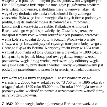
wzajemnych powiązań i innymi przedsiębiorstwami żeglugowymi.
Dla SDC sytuacja była zupełnie inna gdyż jej głównym profilem
były usługi holownicze, a struktura masy towarowej takiej jak
węgiel czy drobnica nie miała z działalności firmy żadnego
znaczenia. Była więc konkurencyjna dla innych firm o podobnym
profilu, a jej działalność mogła decydować o eliminowaniu
konkurencji z korzyścią dla siebie. Kalkulacje Arnholda i
Rischowskiego w pełni sprawdziły się. Okazało się teraz, że
transport łamany kolej – statki odrzańskie jest pomimo przewozu
węgla koleją z kopalni do portu w Koźlu i Wrocławiu o wiele
tańszy, a więc korzystniejszy od czystego transportu kolejowego z
Górnego Śląska do Berlina. Korzystny fracht który w 1884 roku
wynosił 3,50 marki od tony obniżył się wprawdzie w 1900 roku o
jedną markę to jednak biorąc pod uwagę dalsze tempo wzrostu
przewozów węgla drogą wodną, zwłaszcza gdy odbiorcy węgla
mają swe siedziby przy drodze wodnej i kiedy wyeliminowany jest
podwójny przeładunek to przewóz tą relacją jest nadal opłacalny.
Przewozy węgla firmy żeglugowej Caesar Wollheim ciągłe
wzrastały; z 25000 ton w roku1893 do 73 750 ton w 1896 roku aby
osiągnąć około 1899 roku 95,000 ton. Do roku 1900 była również
porównywalna wielkość co pozwala oszacować dużą wartość firmy
na rynku żeglugowym.
Z 1642100 ton węgla, które aglomeracja Berlina sprowadziła z