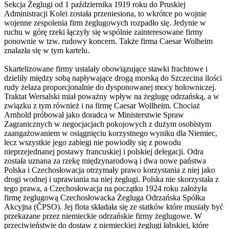
Sekcja Żeglugi od 1 października 1919 roku do Pruskiej
Administracji Kolei została przeniesiona, to wkrótce po wojnie
wojenne zespolenia firm żeglugowych rozpadło się. Jedynie w
ruchu w górę rzeki łączyły się wspólnie zainteresowane firmy
ponownie w tzw. rudowy koncern. Także firma Caesar Wolheim
znalazła się w tym kartelu.
Skartelizowane firmy ustalały obowiązujące stawki frachtowe i
dzieliły między sobą napływające drogą morską do Szczecina ilości
rudy żelaza proporcjonalnie do dysponowanej mocy holowniczej.
Traktat Wersalski miał poważny wpływ na żeglugę odrzańską, a w
związku z tym również i na firmę Caesar Wollheim. Chociaż
Arnhold próbował jako doradca w Ministerstwie Spraw
Zagranicznych w negocjacjach pokojowych z dużym osobistym
zaangażowaniem w osiągnięciu korzystnego wyniku dla Niemiec,
lecz wszystkie jego zabiegi nie powiodły się z powodu
nieprzejednanej postawy francuskiej i polskiej delegacji. Odra
została uznana za rzekę międzynarodową i dwa nowe państwa
Polska i Czechosłowacja otrzymały prawo korzystania z niej jako
drogi wodnej i uprawiania na niej żeglugi. Polska nie skorzystała z
tego prawa, a Czechosłowacja na początku 1924 roku założyła
firmę żeglugową Czechosłowacka Żegluga Odrzańska Spółka
Akcyjna (ČPSO). Jej flota składała się ze statków które musiały być
przekazane przez niemieckie odrzańskie firmy żeglugowe. W
przeciwieństwie do dostaw z niemieckiej żeglugi łabskiej, które