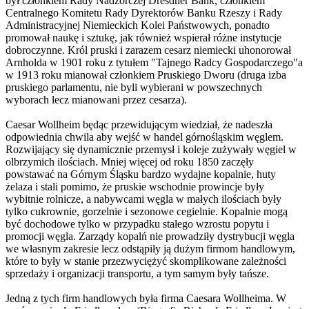
był członkiem Rady Nadzorczej Dresdner Bank, członkiem
Centralnego Komitetu Rady Dyrektorów Banku Rzeszy i Rady
Administracyjnej Niemieckich Kolei Państwowych, ponadto
promował naukę i sztukę, jak również wspierał różne instytucje
dobroczynne. Król pruski i zarazem cesarz niemiecki uhonorował
Arnholda w 1901 roku z tytułem "Tajnego Radcy Gospodarczego"a
w 1913 roku mianował członkiem Pruskiego Dworu (druga izba
pruskiego parlamentu, nie byli wybierani w powszechnych
wyborach lecz mianowani przez cesarza).
Caesar Wollheim będąc przewidującym wiedział, że nadeszła
odpowiednia chwila aby wejść w handel górnośląskim węglem.
Rozwijający się dynamicznie przemysł i koleje zużywały węgiel w
olbrzymich ilościach. Mniej więcej od roku 1850 zaczęły
powstawać na Górnym Śląsku bardzo wydajne kopalnie, huty
żelaza i stali pomimo, że pruskie wschodnie prowincje były
wybitnie rolnicze, a nabywcami węgla w małych ilościach były
tylko cukrownie, gorzelnie i sezonowe cegielnie. Kopalnie mogą
być dochodowe tylko w przypadku stałego wzrostu popytu i
promocji węgla. Zarządy kopalń nie prowadziły dystrybucji węgla
we własnym zakresie lecz odstąpiły ją dużym firmom handlowym,
które to były w stanie przezwyciężyć skomplikowane zależności
sprzedaży i organizacji transportu, a tym samym były tańsze.
Jedną z tych firm handlowych była firma Caesara Wollheima. W