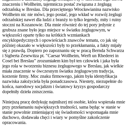
znaczeniu i Wollheim, tajemnicza postać związana z żeglugą
odrzańską w Breslau. Dla przeciętnego Wrocławianina nazwisko
Wollheim nic nie mówi, jego postać, jego wkład w rozwój żeglugi
odrzańskiej nawet dla ludzi z branży to tylko legendy, mity i ruiny
stoczni na Kozanowie. Dla mnie również do tej pory jedynie z
grubsza znane było jego miejsce w światku żeglugowym, w
większości oparte tylko na krótkich wzmiankach
encyklopedycznych i opowieściach znawców tematu, co jak się
później okazało w większości były to przekłamania, a fakty mijały
się z prawdą. Dopiero po zapoznaniu się w pracą Bernda Schwarza
i Sigberta Zesewitza pt. "Caesar Wollheim, Werft un Rhederei in
Cosel bei Breslau” zrozumiałem kim był ten człowiek i jaka była
jego rola w tworzeniu biznesu żeglugowego w Breslau, jak wielkie
miała znaczenie w ówczesnym światku żeglugowym tradycja,
korzenie firmy. Moc znaku firmowego, jakim była identyfikacja
nazwiska założyciela była ponadczasowa. Niestety, niezupełnie do
końca, narodowy socjalizm i światowy kryzys gospodarczy
dopełniły dzieła zniszczenia.
Niniejszą pracę dedykuję najmilszej mi osobie, która wspierała mnie
przy przełamaniu największych trudności, sama będąc w stanie w
stanie powolnie zmieniającej się świadomości wspomagała mnie
duchowo, dodawała chęci i wiary w pomyślne zakończenie
opracowania.