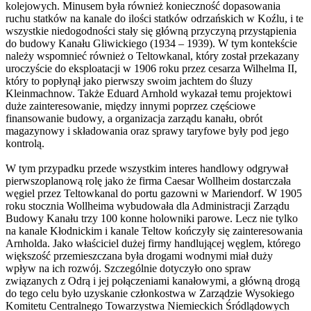
kolejowych. Minusem była również konieczność dopasowania
ruchu statków na kanale do ilości statków odrzańskich w Koźlu, i te
wszystkie niedogodności stały się główną przyczyną przystąpienia
do budowy Kanału Gliwickiego (1934 – 1939). W tym kontekście
należy wspomnieć również o Teltowkanal, który został przekazany
uroczyście do eksploatacji w 1906 roku przez cesarza Wilhelma II,
który to popłynął jako pierwszy swoim jachtem do śluzy
Kleinmachnow. Także Eduard Arnhold wykazał temu projektowi
duże zainteresowanie, między innymi poprzez częściowe
finansowanie budowy, a organizacja zarządu kanału, obrót
magazynowy i składowania oraz sprawy taryfowe były pod jego
kontrolą.
W tym przypadku przede wszystkim interes handlowy odgrywał
pierwszoplanową rolę jako że firma Caesar Wollheim dostarczała
węgiel przez Teltowkanal do portu gazowni w Mariendorf. W 1905
roku stocznia Wollheima wybudowała dla Administracji Zarządu
Budowy Kanału trzy 100 konne holowniki parowe. Lecz nie tylko
na kanale Kłodnickim i kanale Teltow kończyły się zainteresowania
Arnholda. Jako właściciel dużej firmy handlującej węglem, którego
większość przemieszczana była drogami wodnymi miał duży
wpływ na ich rozwój. Szczególnie dotyczyło ono spraw
związanych z Odrą i jej połączeniami kanałowymi, a główną drogą
do tego celu było uzyskanie członkostwa w Zarządzie Wysokiego
Komitetu Centralnego Towarzystwa Niemieckich Śródlądowych