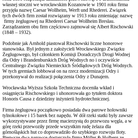
własnej stoczni we wrocławskim Kozanowie w 1901 roku firma
przyjęła nazwę Caesar Wollheim, Werft und Rhederei. Związek
tych dwóch firm został rozwiązany w 1913 roku zmieniając nazwę
firmy żeglugowej na Rhederei Caesar Wollheim Breslau.
Zarządzaniem obu firm częściowo zajmował się Albert Rischowski
(1848 – 1932).
Podobnie jak Arnhold piastował Rischowski liczne honorowe
stanowiska. Był jednym z założycieli Wrocławskiego Związku
Żeglugowego, był członkiem Komisji Doradczych Drogi Wodnej
dla Odry i Brandenburskich Dróg Wodnych no i oczywiście
Centralnego Związku Niemieckich Śródlądowych Dróg Wodnych.
W tych gremiach lobbował on na rzecz modernizacji Odry i
przekonywał do realizacji połączenia Odry z Dunajem.
Wrocławska Wyższa Szkoła Techniczna doceniła wkład i
osiągnięcia Rischowskiego i uhonorowała go tytułem doktora
Honoris Causa z dziedziny inżynierii hydrotechnicznej.
Firma żeglugowa początkowo posiadała dwa parowe holowniki
tylnokołowe i 15 barek bez napędu. W dół rzeki statki były zawsze
wykorzystywane przez firmę macierzystą do przewozu węgla, a w
górę rzeki przewoziły przede wszystkim rudę żelaza dla
górnośląskich hut co doprowadziło do szybkiego rozwoju floty.
Pierwsze dwa parowce dostarczyła firma Möller & Holberg ze