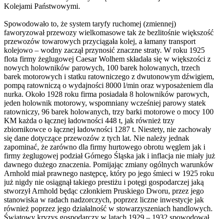
Kolejami Państwowymi.
Spowodowało to, że system taryfy ruchomej (zmiennej)
faworyzował przewozy wielkomasowe tak że bezlitośnie większość
przewozów towarowych przyciągała kolej, a łamany transport
kolejowo – wodny zaczął przynosić znaczne straty. W roku 1925
flota firmy żeglugowej Caesar Wolhem składała się w większości z
nowych holowników parowych, 100 barek holowanych, trzech
barek motorowych i statku ratowniczego z dwutonowym dźwigiem,
pompą ratowniczą o wydajności 8000 l/min oraz wyposażeniem dla
nurka. Około 1928 roku firma posiadała 8 holowników parowych,
jeden holownik motorowy, wspomniany wcześniej parowy statek
ratowniczy, 96 barek holowanych, trzy barki motorowe o mocy 100
KM każda o łącznej ładowności 448 t, jak również trzy
zbiornikowce o łącznej ładowności 1287 t. Niestety, nie zachowały
się dane dotyczące przewozów z tych lat. Nie należy jednak
zapominać, że zarówno dla firmy hurtowego obrotu węglem jak i
firmy żeglugowej podział Górnego Śląska jak i inflacja nie miały już
dawnego dużego znaczenia. Pomijając zmiany ogólnych warunków
Arnhold miał prawnego następcę, który po jego śmieci w 1925 roku
już nigdy nie osiągnął takiego prestiżu i potęgi gospodarczej jaką
stworzył Arnhold będąc członkiem Pruskiego Dworu, przez jego
stanowiska w radach nadzorczych, poprzez liczne inwestycje jak
również poprzez jego działalność w stowarzyszeniach handlowych.
Światowy kryzys gospodarczy w latach 1929 – 1932 spowodował,