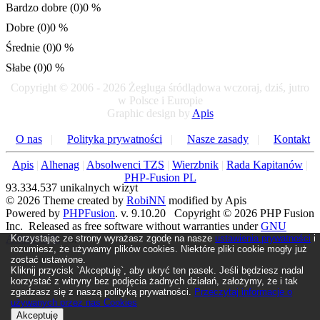
Bardzo dobre (0)
0 %
Dobre (0)
0 %
Średnie (0)
0 %
Słabe (0)
0 %
Copyright © 2006 - 2026 Żegluga śródlądowa wczoraj, dziś, jutro
w Polsce i Europie
Graphic design by
Apis
O nas
|
Polityka prywatności
|
Nasze zasady
|
Kontakt
Apis
|
Alhenag
|
Absolwenci TZS
|
Wierzbnik
|
Rada Kapitanów
|
PHP-Fusion PL
93.334.537 unikalnych wizyt
© 2026 Theme created by
RobiNN
modified by Apis
Powered by
PHPFusion
. v. 9.10.20 Copyright © 2026 PHP Fusion
Inc. Released as free software without warranties under
GNU
Korzystając ze strony wyrażasz zgodę na nasze
ustawienia prywatności
i
Affero GPL
v3.
rozumiesz, że używamy plików cookies. Niektóre pliki cookie mogły już
zostać ustawione.
Kliknij przycisk `Akceptuję`, aby ukryć ten pasek. Jeśli będziesz nadal
korzystać z witryny bez podjęcia żadnych działań, założymy, że i tak
zgadzasz się z naszą polityką prywatności.
Przeczytaj informacje o
używanych przez nas Cookies
Akceptuję