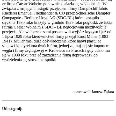
że firma Caesar Woheim ponownie znalazła się w kłopotach. W
związku z mającym nastąpić przejęciem firmy Dampfschifffahrts
Rhederei Emanuel Friedlaender & CO przez Schlesische Dampfer
Compagnie - Berliner Lloyd AG (SDC-BL) które nastąpiło 1
stycznia 1930 roku krążyły w grudniu 1929 roku pogłoski, że także
i firma Caesar Wolheim z SDC – BL negocjowała możliwość jej
przejęcia. Ale widocznie sami postanowili wyjść z kryzysu i już od
1 lipca 1929 roku kierownictwo firmy przejął Ernst Müller (1983 –
1941). Müller miał duże doświadczenie które nabył piastując
stanowisko dyrektora dwóch firm, jednej zajmującej się importem
węgla i firmy żeglugowej w Królewcu na Prusach i gdy udało mu
się w 1930 roku przejąć zarządzanie firmą doprowadził do
wydzielenia się stoczni ze spółki.
opracował: Janusz Fąfara
Udostępnij: