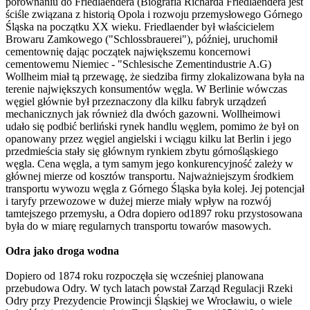
porównaniu do Friedlaendera (Biografia Richarda Friedlaendera jest
ściśle związana z historią Opola i rozwoju przemysłowego Górnego
Śląska na początku XX wieku. Friedlaender był właścicielem
Browaru Zamkowego ("Schlossbrauerei"), później, uruchomił
cementownię dając początek największemu koncernowi
cementowemu Niemiec - "Schlesische Zementindustrie A.G)
Wollheim miał tą przewagę, że siedziba firmy zlokalizowana była na
terenie największych konsumentów węgla. W Berlinie wówczas
węgiel głównie był przeznaczony dla kilku fabryk urządzeń
mechanicznych jak również dla dwóch gazowni. Wollheimowi
udało się podbić berliński rynek handlu węglem, pomimo że był on
opanowany przez węgiel angielski i wciągu kilku lat Berlin i jego
przedmieścia stały się głównym rynkiem zbytu górnośląskiego
węgla. Cena węgla, a tym samym jego konkurencyjność zależy w
głównej mierze od kosztów transportu. Najważniejszym środkiem
transportu wywozu węgla z Górnego Śląska była kolej. Jej potencjał
i taryfy przewozowe w dużej mierze miały wpływ na rozwój
tamtejszego przemysłu, a Odra dopiero od1897 roku przystosowana
była do w miarę regularnych transportu towarów masowych.
Odra jako droga wodna
Dopiero od 1874 roku rozpoczęła się wcześniej planowana
przebudowa Odry. W tych latach powstał Zarząd Regulacji Rzeki
Odry przy Prezydencie Prowincji Śląskiej we Wrocławiu, o wiele