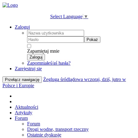
Select Language
▼
Zaloguj
Pokaż
Zapamiętaj mnie
Zaloguj
Zapomniałeś/aś hasła?
Zarejestruj się
Żegluga śródlądowa wczoraj, dziś, jutro w
Przełącz nawigację
Polsce i Europie
Aktualności
Artykuły
Forum
Forum
Drogi wodne, transport rzeczny
Ostatnie dyskusje