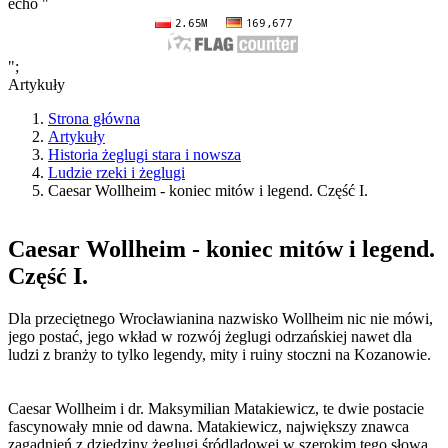
echo "
";
Artykuły
Strona główna
Artykuły
Historia żeglugi stara i nowsza
Ludzie rzeki i żeglugi
Caesar Wollheim - koniec mitów i legend. Część I.
Caesar Wollheim - koniec mitów i legend.
Część I.
Dla przeciętnego Wrocławianina nazwisko Wollheim nic nie mówi,
jego postać, jego wkład w rozwój żeglugi odrzańskiej nawet dla
ludzi z branży to tylko legendy, mity i ruiny stoczni na Kozanowie.
Caesar Wollheim i dr. Maksymilian Matakiewicz, te dwie postacie
fascynowały mnie od dawna. Matakiewicz, największy znawca
zagadnień z dziedziny żeglugi śródlądowej w szerokim tego słowa