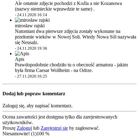
Ale ostatnie zdjęcie pochodzi z Koźla a nie Kozanowa
(nazwy niemieckie wprawdzie te same) .
-
24.11.2020 16:14
miroslaw rajski
Natomiast dwa pierwsze zdjęcia zostały wykonane na
przełomie wieków w Nowej Soli. Wtedy Nowa Sól nazywała
się Neusalz.
-
24.11.2020 19:36
Apis
Prawdopodobnie chodziło tu o obecność armatora - jakim
była firma Caesar Wollheim - na Odrze.
-
27.11.2020 16:25
Dodaj lub popraw komentarz
Zaloguj się, aby napisać komentarz.
Ocena zawartości jest dostępna tylko dla zarejestrowanych
użytkowników.
Proszę
Zaloguj
lub
Zarejestruj się
by zagłosować.
Niesamowite! (1)
100 %