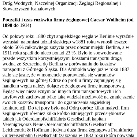
Dróg Wodnych, Naczelnej Organizacji Żeglugi Regionalnej i
Stowarzyszeń Kanałowych.
Początki i czas rozkwitu firmy żeglugowej Caesar Wollheim (od
1890 do 1914)
Od połowy roku 1880 zbyt angielskiego węgla w Berlinie wyraźnie
wzrastał, natomiast udział śląskiego w1881 roku wynosił jeszcze
około 50% całkowitego zużycia przez obszar miejski Berlina, a w
1911 roku spadł do nieco ponad 23 %. Było to spowodowane
przede wszystkim korzystniejszymi kosztami transportu drogą
wodną ze Szczecina do Berlina w porównaniu do kosztów
transportu z Górnego Śląska. Dla Arnholda więc już w roku 1887
stało się jasne, że w momencie poprawienia się warunków
żeglugowych na górnej Odrze do profilu firmy zajmującej się
handlem węgla należy dołączyć żeglugową firmę transportową.
Będąc więc niezależnym od innych firm transportowych i ich
taryfowych zachowań tylko taką widział możliwość na zmniejszenie
swoich kosztów transportu i do ograniczenia angielskiej
konkurencji. Do tej pory było nad Odrą oprócz kilku małych firm
żeglugowych również kilka krótko istniejących przedsiębiorstw
takich jak Oderdampfschifffahrts Gesellschaft kapitan
Verenigter,oraz Neue Oderdampfschifffahrts Gesellschaft
Leichtentritt & Hoffman i jedyna duża firma żeglugowa Frankfurter
Gütereisenbahn Gesellschaft (założona w 1882 roku) która powstała