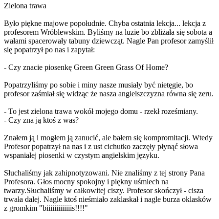
Zielona trawa
Było piękne majowe popołudnie. Chyba ostatnia lekcja... lekcja z
profesorem Wróblewskim. Byliśmy na luzie bo zbliżała się sobota a
wałami spacerowały tabuny dziewcząt. Nagle Pan profesor zamyślił
się popatrzył po nas i zapytał:
- Czy znacie piosenkę Green Green Grass Of Home?
Popatrzyliśmy po sobie i miny nasze musiały być nietęgie, bo
profesor zaśmiał się widząc że nasza angielszczyzna równa się zeru.
- To jest zielona trawa wokół mojego domu - rzekł roześmiany.
- Czy zna ją ktoś z was?
Znałem ją i mogłem ją zanucić, ale bałem się kompromitacji. Wtedy
Profesor popatrzył na nas i z ust cichutko zaczęły płynąć słowa
wspaniałej piosenki w czystym angielskim języku.
Słuchaliśmy jak zahipnotyzowani. Nie znaliśmy z tej strony Pana
Profesora. Głos mocny spokojny i piękny uśmiech na
twarzy.Słuchaliśmy w całkowitej ciszy. Profesor skończył - cisza
trwała dalej. Nagle ktoś nieśmiało zaklaskał i nagle burza oklasków
z gromkim "biiiiiiiiiiiiis!!!!"