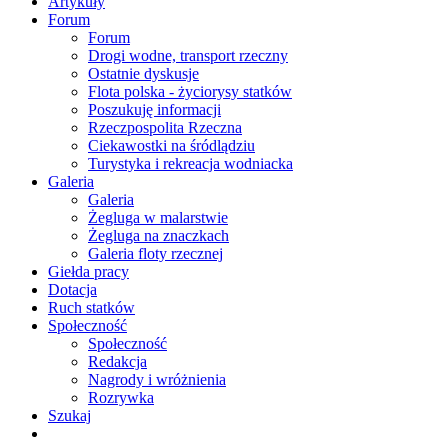
Artykuły
Forum
Forum
Drogi wodne, transport rzeczny
Ostatnie dyskusje
Flota polska - życiorysy statków
Poszukuję informacji
Rzeczpospolita Rzeczna
Ciekawostki na śródlądziu
Turystyka i rekreacja wodniacka
Galeria
Galeria
Żegluga w malarstwie
Żegluga na znaczkach
Galeria floty rzecznej
Giełda pracy
Dotacja
Ruch statków
Społeczność
Społeczność
Redakcja
Nagrody i wróżnienia
Rozrywka
Szukaj