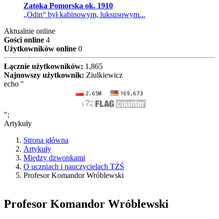
Zatoka Pomorska ok. 1910
„Odin“ był kabinowym, luksusowym...
Aktualnie online
Gości online
4
Użytkowników online
0
Łącznie użytkowników:
1,865
Najnowszy użytkownik:
Ziulkiewicz
echo "
";
Artykuły
Strona główna
Artykuły
Między dzwonkami
O uczniach i nauczycielach TŻŚ
Profesor Komandor Wróblewski
Profesor Komandor Wróblewski