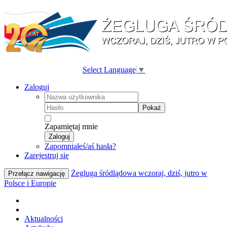
Select Language
▼
Zaloguj
Pokaż
Zapamiętaj mnie
Zaloguj
Zapomniałeś/aś hasła?
Zarejestruj się
Żegluga śródlądowa wczoraj, dziś, jutro w
Przełącz nawigację
Polsce i Europie
Aktualności