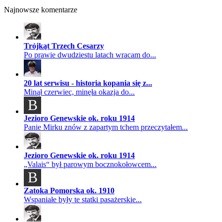
Najnowsze komentarze
Trójkąt Trzech Cesarzy
Po prawie dwudziestu latach wracam do...
20 lat serwisu - historia kopania się z...
Minął czerwiec, minęła okazja do...
B
Jezioro Genewskie ok. roku 1914
Panie Mirku znów z zapartym tchem przeczytałem...
Jezioro Genewskie ok. roku 1914
„Valais“ był parowym bocznokołowcem...
B
Zatoka Pomorska ok. 1910
Wspaniałe były te statki pasażerskie...