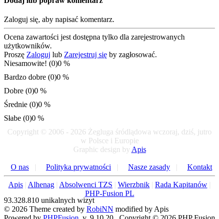
Dodaj lub popraw komentarz
Zaloguj się, aby napisać komentarz.
Ocena zawartości jest dostępna tylko dla zarejestrowanych
użytkowników.
Proszę
Zaloguj
lub
Zarejestruj się
by zagłosować.
Niesamowite! (0)
0 %
Bardzo dobre (0)
0 %
Dobre (0)
0 %
Średnie (0)
0 %
Słabe (0)
0 %
Copyright © 2006 - 2026 Żegluga śródlądowa wczoraj, dziś, jutro
w Polsce i Europie
Graphic design by
Apis
O nas
|
Polityka prywatności
|
Nasze zasady
|
Kontakt
Apis
|
Alhenag
|
Absolwenci TZS
|
Wierzbnik
|
Rada Kapitanów
|
PHP-Fusion PL
93.328.810 unikalnych wizyt
© 2026 Theme created by
RobiNN
modified by Apis
Powered by
PHPFusion
. v. 9.10.20 Copyright © 2026 PHP Fusion