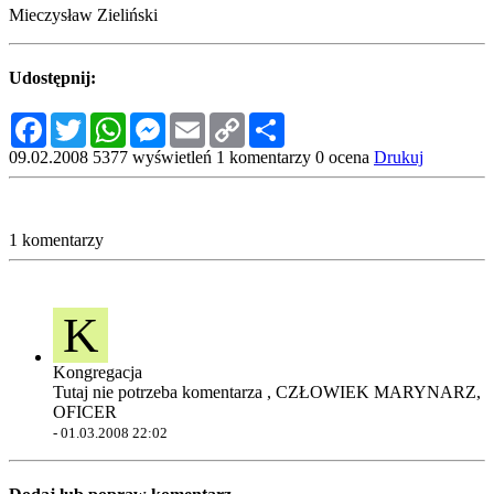
Mieczysław Zieliński
Udostępnij:
Facebook
Twitter
WhatsApp
Messenger
Email
Copy
Share
Link
09.02.2008
5377 wyświetleń
1 komentarzy
0 ocena
Drukuj
1 komentarzy
K
Kongregacja
Tutaj nie potrzeba komentarza , CZŁOWIEK MARYNARZ,
OFICER
-
01.03.2008 22:02