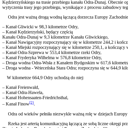
Kędzierzyńskiego na trasie przebiegu kanału Odra-Dunaj. Obecnie o
wytyczenia trasy jego przebiegu, wynikające z procesu zabudowy te
Odra jest ważną drogą wodną łączącą dorzecza Europy Zachodniej 
– Kanał Gliwicki w 98,3 kilometrze Odry,
– Kanał Kędzierzyński, będący częścią
Kanału Odra-Dunaj w 9,3 kilometrze Kanału Gliwickiego,
– Kanał Nawigacyjny rozpoczynający się w kilometrze 244,2 i końc
– Kanał Miejski rozpoczynający się w kilometrze 250,1, a kończący 
– Kanał Odra-Szprewa w 553,4 kilometrze rzeki Odry,
– Kanał Fryderyka Wilhelma w 576,8 kilometrze Odry,
– Droga wodna Odra-Wisła z Kanałem Bydgoskim w 617,6 kilometr
– Droga wodna - Wrieceńska Stara Odra; rozpoczyna się w 644,9 kil
W kilometrze 664,9 Odry uchodzą do niej:
– Kanał Freienwald,
– Kanał Odra-Hawela,
– Kanał Hohensaaten-Friedrichsthal,
[2
]
– Kanał Finow
.
Odra od wieków pełniła niezwykle ważną rolę w dziejach Europy
Rzeka jest arterią komunikacyjną łączącą ze sobą liczne okręgi prz