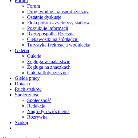
Forum
Forum
Drogi wodne, transport rzeczny
Ostatnie dyskusje
Flota polska - życiorysy statków
Poszukuję informacji
Rzeczpospolita Rzeczna
Ciekawostki na śródlądziu
Turystyka i rekreacja wodniacka
Galeria
Galeria
Żegluga w malarstwie
Żegluga na znaczkach
Galeria floty rzecznej
Giełda pracy
Dotacja
Ruch statków
Społeczność
Społeczność
Redakcja
Nagrody i wróżnienia
Rozrywka
Szukaj