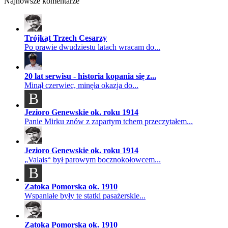
Najnowsze komentarze
Trójkąt Trzech Cesarzy
Po prawie dwudziestu latach wracam do...
20 lat serwisu - historia kopania się z...
Minął czerwiec, minęła okazja do...
B
Jezioro Genewskie ok. roku 1914
Panie Mirku znów z zapartym tchem przeczytałem...
Jezioro Genewskie ok. roku 1914
„Valais“ był parowym bocznokołowcem...
B
Zatoka Pomorska ok. 1910
Wspaniałe były te statki pasażerskie...
Zatoka Pomorska ok. 1910