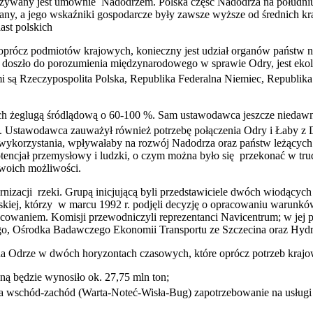
ywany jest umownie Nadodrzem. Polska część Nadodrza na południu i 
any, a jego wskaźniki gospodarcze były zawsze wyższe od średnich kr
miast polskich
oprócz podmiotów krajowych, konieczny jest udział organów państw n
tórej doszło do porozumienia międzynarodowego w sprawie Odry, jest e
są Rzeczypospolita Polska, Republika Federalna Niemiec, Republika
glugą śródlądową o 60-100 %. Sam ustawodawca jeszcze niedawno p
ec. Ustawodawca zauważył również potrzebę połączenia Odry i Łaby 
j wykorzystania, wpływałaby na rozwój Nadodrza oraz państw leżących
encjał przemysłowy i ludzki, o czym można było się przekonać w tru
woich możliwości.
acji rzeki. Grupą inicjującą byli przedstawiciele dwóch wiodących 
skiej, którzy w marcu 1992 r. podjęli decyzję o opracowaniu warunk
cowaniem. Komisji przewodniczyli reprezentanci Navicentrum; w jej pra
go, Ośrodka Badawczego Ekonomii Transportu ze Szczecina oraz Hydr
 Odrze w dwóch horyzontach czasowych, które oprócz potrzeb krajo
ą będzie wynosiło ok. 27,75 mln ton;
a wschód-zachód (Warta-Noteć-Wisła-Bug) zapotrzebowanie na usług