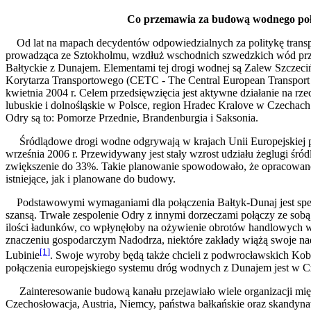
Co przemawia za budow
ą wodnego po
Od lat na mapach decydentów odpowiedzialnych za politykę transp
prowadząca ze Sztokholmu, wzdłuż wschodnich szwedzkich wód prz
Bałtyckie z Dunajem. Elementami tej drogi wodnej są Zalew Szcze
Korytarza Transportowego (CETC - The Central European Transport C
kwietnia 2004 r. Celem przedsięwzięcia jest aktywne działanie na 
lubuskie i dolnośląskie w Polsce, region Hradec Kralove w Czechach 
Odry są to: Pomorze Przednie, Brandenburgia i Saksonia.
Śródlądowe drogi wodne odgrywają w krajach Unii Europejskiej powa
września 2006 r. Przewidywany jest stały wzrost udziału żeglugi śr
zwiększenie do 33%. Takie planowanie spowodowało, że opracowan
istniejące, jak i planowane do budowy.
Podstawowymi wymaganiami dla połączenia Bałtyk-Dunaj jest spełnia
szansą. Trwałe zespolenie Odry z innymi dorzeczami połączy ze so
ilości ładunków, co wpłynęłoby na ożywienie obrotów handlowych w
znaczeniu gospodarczym Nadodrza, niektóre zakłady wiążą swoje na
[1
]
Lubinie
. Swoje wyroby będą także chcieli z podwrocławskich Kob
połączenia europejskiego systemu dróg wodnych z Dunajem jest w 
Zainteresowanie budową kanału przejawiało wiele organizacji międ
Czechosłowacja, Austria, Niemcy, państwa bałkańskie oraz skandyna