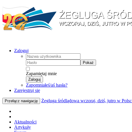
Zaloguj
Pokaż
Zapamiętaj mnie
Zaloguj
Zapomniałeś/aś hasła?
Zarejestruj się
Żegluga śródlądowa wczoraj, dziś, jutro w Polsc
Przełącz nawigację
Aktualności
Artykuły