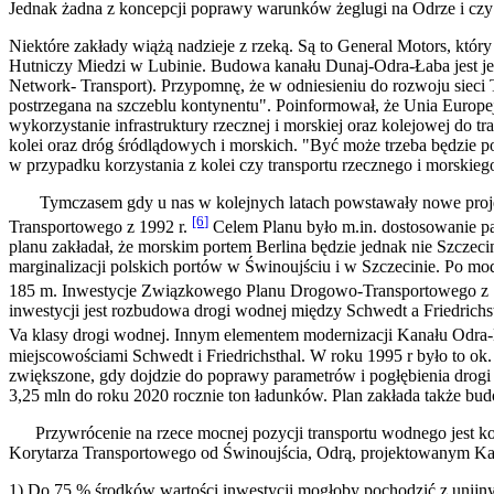
Jednak żadna z koncepcji poprawy warunków żeglugi na Odrze i czy 
Niektóre zakłady wiążą nadzieje z rzeką. Są to General Motors, k
Hutniczy Miedzi w Lubinie. Budowa kanału Dunaj-Odra-Łaba jest j
Network- Transport). Przypomnę, że w odniesieniu do rozwoju sieci T
postrzegana na szczeblu kontynentu". Poinformował, że Unia Europej
wykorzystanie infrastruktury rzecznej i morskiej oraz kolejowej do tr
kolei oraz dróg śródlądowych i morskich. "Być może trzeba będzie po
w przypadku korzystania z kolei czy transportu rzecznego i morskieg
Tymczasem gdy u nas w kolejnych latach powstawały nowe projekt
[6
]
Transportowego z 1992 r.
Celem Planu było m.in. dostosowanie p
planu zakładał, że morskim portem Berlina będzie jednak nie Szczeci
marginalizacji polskich portów w Świnoujściu i w Szczecinie. Po mod
185 m. Inwestycje Związkowego Planu Drogowo-Transportowego z 199
inwestycji jest rozbudowa drogi wodnej między Schwedt a Friedrichst
Va klasy drogi wodnej. Innym elementem modernizacji Kanału Odr
miejscowościami Schwedt i Friedrichsthal. W roku 1995 r było to ok.
zwiększone, gdy dojdzie do poprawy parametrów i pogłębienia drogi
3,25 mln do roku 2020 rocznie ton ładunków. Plan zakłada także b
Przywrócenie na rzece mocnej pozycji transportu wodnego jest ko
Korytarza Transportowego od Świnoujścia, Odrą, projektowanym Ka
1) Do 75 % środków wartości inwestycji mogłoby pochodzić z unijnyc