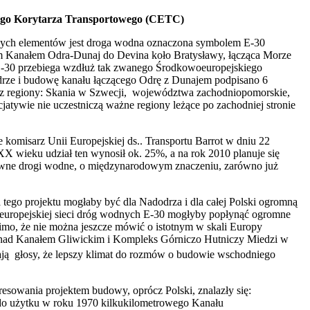
iego Korytarza Transportowego (CETC)
szych elementów jest droga wodna oznaczona symbolem E-30
m Kanałem Odra-Dunaj do Devina koło Bratysławy, łącząca Morze
E-30 przebiega wzdłuż tak zwanego Środkowoeuropejskiego
Odrze i budowę kanału łączącego Odrę z Dunajem podpisano 6
rzez regiony: Skania w Szwecji, województwa zachodniopomorskie,
jatywie nie uczestniczą ważne regiony leżące po zachodniej stronie
omisarz Unii Europejskiej ds.. Transportu Barrot w dniu 22
X wieku udział ten wynosił ok. 25%, a na rok 2010 planuje się
wne drogi wodne, o międzynarodowym znaczeniu, zarówno już
ego projektu mogłaby być dla Nadodrza i dla całej Polski ogromną
 europejskiej sieci dróg wodnych E-30 mogłyby popłynąć ogromne
mo, że nie można jeszcze mówić o istotnym w skali Europy
kę nad Kanałem Gliwickim i Kompleks Górniczo Hutniczy Miedzi w
ają głosy, że lepszy klimat do rozmów o budowie wschodniego
sowania projektem budowy, oprócz Polski, znalazły się:
 do użytku w roku 1970 kilkukilometrowego Kanału