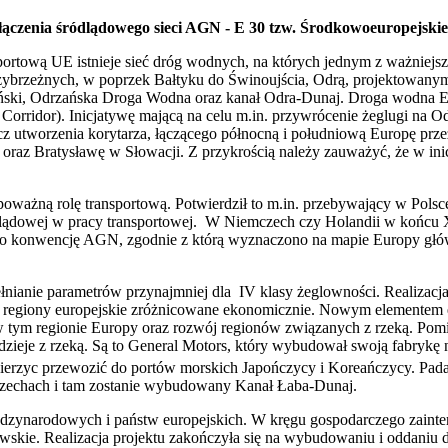
łączenia śródlądowego sieci AGN - E 30 tzw. Środkowoeuropejsk
ortową UE istnieje sieć dróg wodnych, na których jednym z ważniej
ybrzeżnych, w poprzek Bałtyku do Świnoujścia, Odrą, projektowany
ciński, Odrzańska Droga Wodna oraz kanał Odra-Dunaj. Droga wodna 
orridor). Inicjatywę mającą na celu m.in. przywrócenie żeglugi na 
rzecz utworzenia korytarza, łączącego północną i południową Europę p
oraz Bratysławę w Słowacji. Z przykrością należy zauważyć, że w inic
żną rolę transportową. Potwierdził to m.in. przebywający w Polsce k
ódlądowej w pracy transportowej. W Niemczech czy Holandii w końcu X
o konwencję AGN, zgodnie z którą wyznaczono na mapie Europy głó
nie parametrów przynajmniej dla IV klasy żeglowności. Realizacja t
bą regiony europejskie zróżnicowane ekonomicznie. Nowym elementem
 tym regionie Europy oraz rozwój regionów związanych z rzeką. Pomi
dzieje z rzeką. Są to General Motors, który wybudował swoją fabry
ierzyc przewozić do portów morskich Japończycy i Koreańczycy. Pad
Czechach i tam zostanie wybudowany Kanał Łaba-Dunaj.
zynarodowych i państw europejskich. W kręgu gospodarczego zaintere
wskie. Realizacja projektu zakończyła się na wybudowaniu i oddaniu