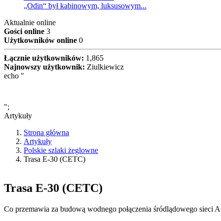
„Odin“ był kabinowym, luksusowym...
Aktualnie online
Gości online
3
Użytkowników online
0
Łącznie użytkowników:
1,865
Najnowszy użytkownik:
Ziulkiewicz
echo "
";
Artykuły
Strona główna
Artykuły
Polskie szlaki żeglowne
Trasa E-30 (CETC)
Trasa E-30 (CETC)
Co przemawia za budową wodnego połączenia śródlądowego sieci 