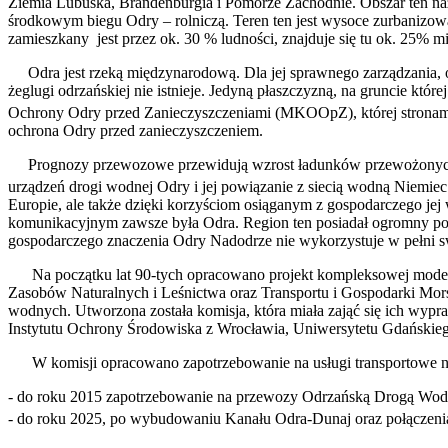
Ziemia Lubuska, Brandenburgia i Pomorze Zachodnie. Obszar ten naz
środkowym biegu Odry – rolniczą. Teren ten jest wysoce zurbanizow
zamieszkany jest przez ok. 30 % ludności, znajduje się tu ok. 25% 
Odra jest rzeką międzynarodową. Dla jej sprawnego zarządzania, 
żeglugi odrzańskiej nie istnieje. Jedyną płaszczyzną, na gruncie k
Ochrony Odry przed Zanieczyszczeniami (MKOOpZ), której stronami 
ochrona Odry przed zanieczyszczeniem.
Prognozy przewozowe przewidują wzrost ładunków przewożonych że
urządzeń drogi wodnej Odry i jej powiązanie z siecią wodną Niemi
Europie, ale także dzięki korzyściom osiąganym z gospodarczego je
komunikacyjnym zawsze była Odra. Region ten posiadał ogromny pot
gospodarczego znaczenia Odry Nadodrze nie wykorzystuje w pełni s
Na początku lat 90-tych opracowano projekt kompleksowej moderniz
Zasobów Naturalnych i Leśnictwa oraz Transportu i Gospodarki Mor
wodnych. Utworzona została komisja, która miała zająć się ich wypra
Instytutu Ochrony Środowiska z Wrocławia, Uniwersytetu Gdańskie
W komisji opracowano zapotrzebowanie na usługi transportowe na
- do roku 2015 zapotrzebowanie na przewozy Odrzańską Drogą Wodn
- do roku 2025, po wybudowaniu Kanału Odra-Dunaj oraz połączeni