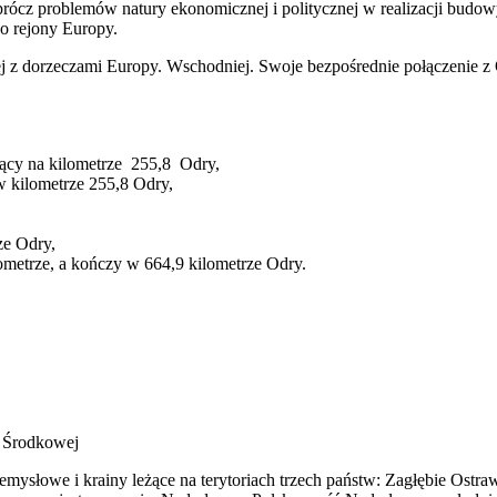
prócz problemów natury ekonomicznej i politycznej w realizacji budo
go rejony Europy.
z dorzeczami Europy. Wschodniej. Swoje bezpośrednie połączenie z 
zący na kilometrze 255,8 Odry,
w kilometrze 255,8 Odry,
ze Odry,
ometrze, a kończy w 664,9 kilometrze Odry.
 Środkowej
emysłowe i krainy leżące na terytoriach trzech państw: Zagłębie Ostr