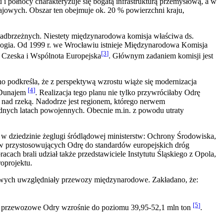
północy charakteryzuje się bogatą infrastrukturą przemysłową, a w
ajowych. Obszar ten obejmuje ok. 20 % powierzchni kraju,
adbrzeżnych. Niestety międzynarodowa komisja właściwa ds.
kologia. Od 1999 r. we Wrocławiu istnieje Międzynarodowa Komisja
[3
]
 Czeska i Wspólnota Europejska
. Głównym zadaniem komisji jest
odkreśla, że z perspektywą wzrostu wiąże się modernizacja
[4
]
z Dunajem
. Realizacja tego planu nie tylko przywróciłaby Odrę
 nad rzeką. Nadodrze jest regionem, którego nerwem
dnych latach powojennych. Obecnie m.in. z powodu utraty
w dziedzinie żeglugi śródlądowej ministerstw: Ochrony Środowiska,
ów przystosowujących Odrę do standardów europejskich dróg
cach brali udział także przedstawiciele Instytutu Śląskiego z Opola,
oprojektu.
wych uwzględniały przewozy międzynarodowe. Zakładano, że:
[5
]
i przewozowe Odry wzrośnie do poziomu 39,95-52,1 mln ton
.