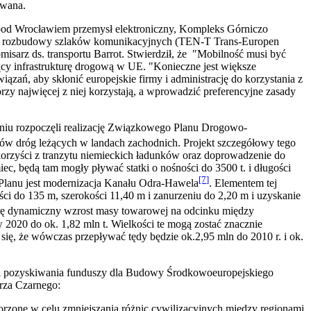
owana.
 pod Wrocławiem przemysł elektroniczny, Kompleks Górniczo
013 rozbudowy szlaków komunikacyjnych (TEN-T Trans-Europen
isarz ds. transportu Barrot. Stwierdził, że "Mobilność musi być
ący infrastrukturę drogową w UE. "Konieczne jest większe
iązań, aby skłonić europejskie firmy i administrację do korzystania z
rzy najwięcej z niej korzystają, a wprowadzić preferencyjne zasady
iu rozpoczęli realizację Związkowego Planu Drogowo-
ów dróg leżących w landach zachodnich. Projekt szczegółowy tego
 korzyści z tranzytu niemieckich ładunków oraz doprowadzenie do
ec, będą tam mogły pływać statki o nośności do 3500 t. i długości
[7
]
Planu jest modernizacja Kanału Odra-Hawela
. Elementem tej
ści do 135 m, szerokości 11,40 m i zanurzeniu do 2,20 m i uzyskanie
się dynamiczny wzrost masy towarowej na odcinku między
 2020 do ok. 1,82 mln t. Wielkości te mogą zostać znacznie
ię, że wówczas przepływać tędy będzie ok.2,95 mln do 2010 r. i ok.
ci pozyskiwania funduszy dla Budowy Środkowoeuropejskiego
rza Czarnego:
orzone w celu zmniejszania różnic cywilizacyjnych między regionami