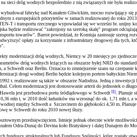
na sieci dróg wodnych bezpośrednio z nią związanych nie była realiz
tóry wybudował fabrykę nad Kanałem Gliwickim, mocno rozwijający się
ednym z europejskich priorytetów w ramach realizowanej do roku 2
EN-T i transportu rzecznego wypowiadał się we wrześni br. unijny kom
ska będzie realizować "zakrojony na szeroką skalę" program odciążaj
ansportu towarów". Barrot powiedział, że Komisja zastosuje szereg rozw
dwyższyć opłaty za korzystanie z infrastruktury drogowej dla tych, któ
o".
y modernizacji dróg wodnych, Niemcy w 20 miesięcy po zjednoczen
arametrów dróg wodnych leżących na obszarze byłej NRD do standard
n, a Schwedt oraz Berlin. Oznacza to zmniejszenie szans na czerpanie
ernizacji drogi wodnej Berlin będzie kolejnym portem bałtyckim Niemi
2 r. realizowane są także w obszarze Nadodrza. Jedną z inwestycji 
hal. Celem modernizacji jest dostosowanie arterii do jednostek o długo
[8
]
a-Hawela jest przebudowa portu śródlądowego w Schwedt
. Planuje 
 0,36 mln t, w 2010 ilość ładunków ma wzrosnąć do ok. 1,71 mln t, a w
 wodnej między Schwedt a Szczecinem do głębokości 4,50 m. Planuje s
udowę w Schwedt do roku 2010 nowej śluzy.
sztownym przedsięwzięciem. Istnieje jednak obecnie wiele możliwoś
nałem Odra-Dunaj do Devina koło Bratysławy i dalej Dunajem do Mo
h funduszy strukturalnych lub Funduszu Spójności, które zostały utw