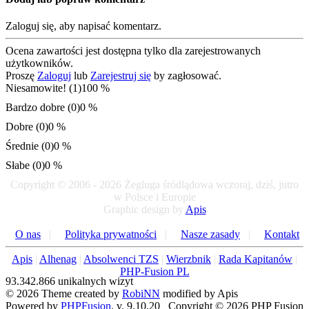
Zaloguj się, aby napisać komentarz.
Ocena zawartości jest dostępna tylko dla zarejestrowanych
użytkowników.
Proszę
Zaloguj
lub
Zarejestruj się
by zagłosować.
Niesamowite! (1)
100 %
Bardzo dobre (0)
0 %
Dobre (0)
0 %
Średnie (0)
0 %
Słabe (0)
0 %
Copyright © 2006 - 2026 Żegluga śródlądowa wczoraj, dziś, jutro
w Polsce i Europie
Graphic design by
Apis
O nas
|
Polityka prywatności
|
Nasze zasady
|
Kontakt
Apis
|
Alhenag
|
Absolwenci TZS
|
Wierzbnik
|
Rada Kapitanów
|
PHP-Fusion PL
93.342.866 unikalnych wizyt
© 2026 Theme created by
RobiNN
modified by Apis
Powered by
PHPFusion
. v. 9.10.20 Copyright © 2026 PHP Fusion