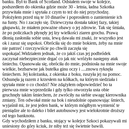
banku. Był to Bank of Scotland. Odstałem swoje w kolejce,
podszedłem do okienka gdzie może 30 - letnia, ładna Szkotka
przywitała mnie i spytała z czym to też do niej przychodzę.
Położyłem przed nią te 10 dinarów i poprosiłem o zamienienie ich
na funty. No i zaczęło się. Dziewczyna dostała takiej fazy, takiej
głupawki, że miałem poważne obawy o jej zdrowie. Tak się śmiała,
że po policzkach płynęły jej łzy wielkości ziaren grochu. Prawą
dłonią zasłoniła sobie usta, lewą dawała mi znaki, że wszystko jest
ok i zaraz się uspokoi. Obróciła się do mnie bokiem, żeby na mnie
nie patrzeć i rzeczywiście po chwili zaczęła się
uspokajać.Widziałem jednak, że co jakiś czas jej podbródek
zaczynał niebezpiecznie drgać co jak nic wróżyło następny atak
śmiechu. Opanowała się, obróciła do mnie, podniosła na mnie swoje
wielkie, bezbarwne jak butelka ginu oczy i ....znowu ryknęła
śmiechem. Jej koleżanka, z okienka z boku, ruszyła jej na pomoc.
Odsunęła ją razem z krzesłem na kółkach, na którym siedziała i
spytała mnie o co chodzi? Nie zdążyłem odpowiedzieć bo ta
pierwsza mnie wyprzedziła i gdy tylko otworzyła usta obie
gruchnęły takim śmiechem, że zwróciły na siebie uwagę kierownika
zmiany. Ten odwołał mnie na bok i nieudolnie opanowując śmiech,
wyjaśnił mi, że jest jeden bank, w którym mógłbym wymienić te
pieniądze ale to daleko i bilet autobusowy jest wielokrotnie droższy
od tego banknotu.
Gdy wychodziłem z banku, stojący w kolejce Szkoci pokazywali mi
uniesiony do góry kciuk, że niby też się świetnie bawili.