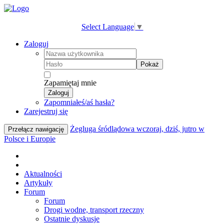
Select Language
▼
Zaloguj
Pokaż
Zapamiętaj mnie
Zaloguj
Zapomniałeś/aś hasła?
Zarejestruj się
Żegluga śródlądowa wczoraj, dziś, jutro w
Przełącz nawigację
Polsce i Europie
Aktualności
Artykuły
Forum
Forum
Drogi wodne, transport rzeczny
Ostatnie dyskusje