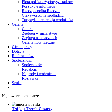
Flota polska - życiorysy statków
Poszukuję informacji
Rzeczpospolita Rzeczna
Ciekawostki na śródlądziu
Turystyka i rekreacja wodniacka
Galeria
Galeria
Żegluga w malarstwie
Żegluga na znaczkach
Galeria floty rzecznej
Giełda pracy
Dotacja
Ruch statków
Społeczność
Społeczność
Redakcja
Nagrody i wróżnienia
Rozrywka
Szukaj
Najnowsze komentarze
Trójkąt Trzech Cesarzy