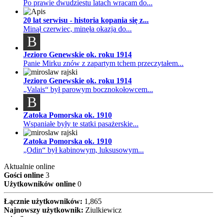
Po prawie dwudziestu latach wracam do...
20 lat serwisu - historia kopania się z...
Minął czerwiec, minęła okazja do...
B
Jezioro Genewskie ok. roku 1914
Panie Mirku znów z zapartym tchem przeczytałem...
Jezioro Genewskie ok. roku 1914
„Valais“ był parowym bocznokołowcem...
B
Zatoka Pomorska ok. 1910
Wspaniałe były te statki pasażerskie...
Zatoka Pomorska ok. 1910
„Odin“ był kabinowym, luksusowym...
Aktualnie online
Gości online
3
Użytkowników online
0
Łącznie użytkowników:
1,865
Najnowszy użytkownik:
Ziulkiewicz