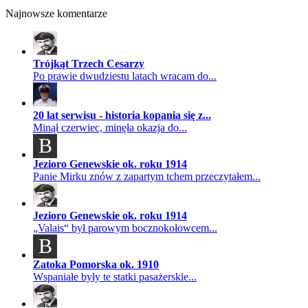
Najnowsze komentarze
Trójkąt Trzech Cesarzy
Po prawie dwudziestu latach wracam do...
20 lat serwisu - historia kopania się z...
Minął czerwiec, minęła okazja do...
B
Jezioro Genewskie ok. roku 1914
Panie Mirku znów z zapartym tchem przeczytałem...
Jezioro Genewskie ok. roku 1914
„Valais“ był parowym bocznokołowcem...
B
Zatoka Pomorska ok. 1910
Wspaniałe były te statki pasażerskie...