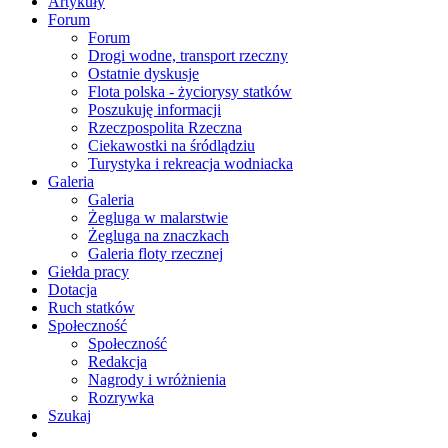
Artykuły
Forum
Forum
Drogi wodne, transport rzeczny
Ostatnie dyskusje
Flota polska - życiorysy statków
Poszukuję informacji
Rzeczpospolita Rzeczna
Ciekawostki na śródlądziu
Turystyka i rekreacja wodniacka
Galeria
Galeria
Żegluga w malarstwie
Żegluga na znaczkach
Galeria floty rzecznej
Giełda pracy
Dotacja
Ruch statków
Społeczność
Społeczność
Redakcja
Nagrody i wróżnienia
Rozrywka
Szukaj