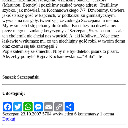
(Martinou. Brendy) i poszliśmy szukać twego adresu. Trafiliśmy
szybko, jak mówiłeś, na Kochanowskiego 7/7. Dzwonimy. Otwiera
jakiś starszy gość w kapciach, w podkoszulku gimnastycznym,
wywala na nas gały, twierdząc, że żadnego Szczepana tu nie ma.
My w śmiech i się pchamy do środka. Facet trzyma drzwi a my
przez niego na zmianę krzyczymy - "Szczepan, Szczepaaan !" - ale
ten cholernik nie chciał nas wpuścić. A jaki kłótliwy....Więc teraz
łaskawie wytłumacz mi, co ten niechlujny gość robił w twoim domu
oraz czemu się tak szarogęsił ?
Popłakałem się ze śmiechu. Niby nie był daleko, pisarz to pisarz.
Ale, żeby pomylić Reja z Kochanowskim...."Buła" - fe !
Staszek Szczepański.
Udostępnij:
Facebook
Twitter
WhatsApp
Messenger
Email
Copy
Share
Link
Szczepan
23.10.2007
5704 wyświetleń
6 komentarzy
1 ocena
Drukuj