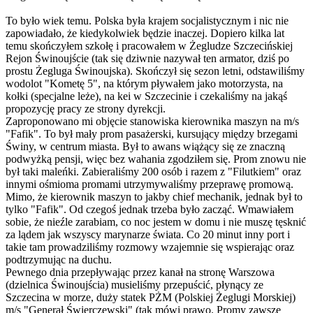
To było wiek temu. Polska była krajem socjalistycznym i nic nie
zapowiadało, że kiedykolwiek będzie inaczej. Dopiero kilka lat
temu skończyłem szkołę i pracowałem w Żegludze Szczecińskiej
Rejon Świnoujście (tak się dziwnie nazywał ten armator, dziś po
prostu Żegluga Świnoujska). Skończył się sezon letni, odstawiliśmy
wodolot "Kometę 5", na którym pływałem jako motorzysta, na
kołki (specjalne leże), na kei w Szczecinie i czekaliśmy na jakąś
propozycję pracy ze strony dyrekcji.
Zaproponowano mi objęcie stanowiska kierownika maszyn na m/s
"Fafik". To był mały prom pasażerski, kursujący między brzegami
Świny, w centrum miasta. Był to awans wiążący się ze znaczną
podwyżką pensji, więc bez wahania zgodziłem się. Prom znowu nie
był taki maleńki. Zabieraliśmy 200 osób i razem z "Filutkiem" oraz
innymi ośmioma promami utrzymywaliśmy przeprawę promową.
Mimo, że kierownik maszyn to jakby chief mechanik, jednak był to
tylko "Fafik". Od czegoś jednak trzeba było zacząć. Wmawiałem
sobie, że nieźle zarabiam, co noc jestem w domu i nie muszę tęsknić
za lądem jak wszyscy marynarze świata. Co 20 minut inny port i
takie tam prowadziliśmy rozmowy wzajemnie się wspierając oraz
podtrzymując na duchu.
Pewnego dnia przepływając przez kanał na stronę Warszowa
(dzielnica Świnoujścia) musieliśmy przepuścić, płynący ze
Szczecina w morze, duży statek PŻM (Polskiej Żeglugi Morskiej)
m/s "Generał Świerczewski" (tak mówi prawo. Promy zawsze