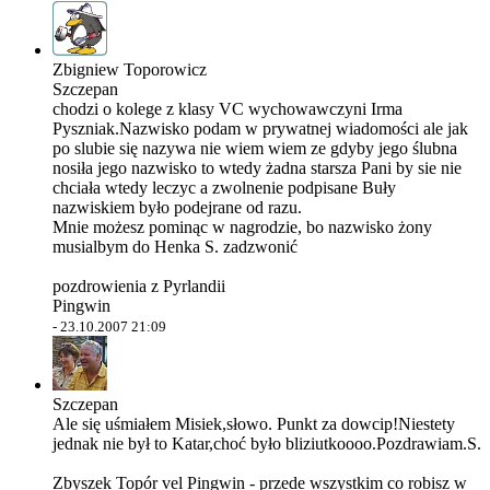
Zbigniew Toporowicz
Szczepan
chodzi o kolege z klasy VC wychowawczyni Irma
Pyszniak.Nazwisko podam w prywatnej wiadomości ale jak
po slubie się nazywa nie wiem wiem ze gdyby jego ślubna
nosiła jego nazwisko to wtedy żadna starsza Pani by sie nie
chciała wtedy leczyc a zwolnenie podpisane Buły
nazwiskiem było podejrane od razu.
Mnie możesz pominąc w nagrodzie, bo nazwisko żony
musialbym do Henka S. zadzwonić
pozdrowienia z Pyrlandii
Pingwin
-
23.10.2007 21:09
Szczepan
Ale się uśmiałem Misiek,słowo. Punkt za dowcip!Niestety
jednak nie był to Katar,choć było bliziutkoooo.Pozdrawiam.S.
Zbyszek Topór vel Pingwin - przede wszystkim co robisz w