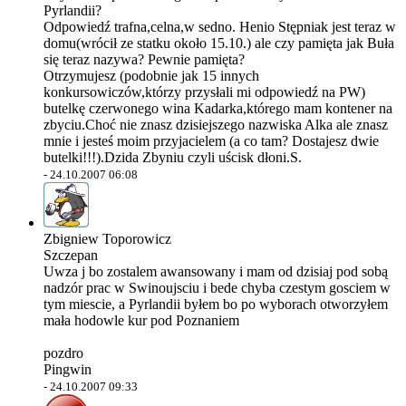
Pyrlandii?
Odpowiedź trafna,celna,w sedno. Henio Stępniak jest teraz w
domu(wrócił ze statku około 15.10.) ale czy pamięta jak Buła
się teraz nazywa? Pewnie pamięta?
Otrzymujesz (podobnie jak 15 innych
konkursowiczów,którzy przysłali mi odpowiedź na PW)
butelkę czerwonego wina Kadarka,którego mam kontener na
zbyciu.Choć nie znasz dzisiejszego nazwiska Alka ale znasz
mnie i jesteś moim przyjacielem (a co tam? Dostajesz dwie
butelki!!!).Dzida Zbyniu czyli uścisk dłoni.S.
-
24.10.2007 06:08
Zbigniew Toporowicz
Szczepan
Uwza j bo zostalem awansowany i mam od dzisiaj pod sobą
nadzór prac w Swinoujsciu i bede chyba czestym gosciem w
tym miescie, a Pyrlandii byłem bo po wyborach otworzyłem
mała hodowle kur pod Poznaniem
pozdro
Pingwin
-
24.10.2007 09:33