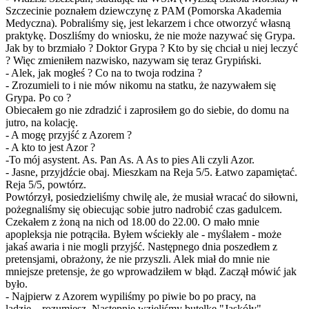
Szczecinie poznałem dziewczynę z PAM (Pomorska Akademia
Medyczna). Pobraliśmy się, jest lekarzem i chce otworzyć własną
praktykę. Doszliśmy do wniosku, że nie może nazywać się Grypa.
Jak by to brzmiało ? Doktor Grypa ? Kto by się chciał u niej leczyć
? Więc zmieniłem nazwisko, nazywam się teraz Grypiński.
- Alek, jak mogłeś ? Co na to twoja rodzina ?
- Zrozumieli to i nie mów nikomu na statku, że nazywałem się
Grypa. Po co ?
Obiecałem go nie zdradzić i zaprosiłem go do siebie, do domu na
jutro, na kolację.
- A mogę przyjść z Azorem ?
- A kto to jest Azor ?
-To mój asystent. As. Pan As. A As to pies Ali czyli Azor.
- Jasne, przyjdźcie obaj. Mieszkam na Reja 5/5. Łatwo zapamiętać.
Reja 5/5, powtórz.
Powtórzył, posiedzieliśmy chwilę ale, że musiał wracać do siłowni,
pożegnaliśmy się obiecując sobie jutro nadrobić czas gadulcem.
Czekałem z żoną na nich od 18.00 do 22.00. O mało mnie
apopleksja nie potrąciła. Byłem wściekły ale - myślałem - może
jakaś awaria i nie mogli przyjść. Następnego dnia poszedłem z
pretensjami, obrażony, że nie przyszli. Alek miał do mnie nie
mniejsze pretensje, że go wprowadziłem w błąd. Zaczął mówić jak
było.
- Najpierw z Azorem wypiliśmy po piwie bo po pracy, na
lądzie....rozumiesz. Następnie wzięliśmy butelkę "Jaskóły"