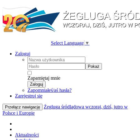
Select Language
▼
Zaloguj
Pokaż
Zapamiętaj mnie
Zaloguj
Zapomniałeś/aś hasła?
Zarejestruj się
Żegluga śródlądowa wczoraj, dziś, jutro w
Przełącz nawigację
Polsce i Europie
Aktualności