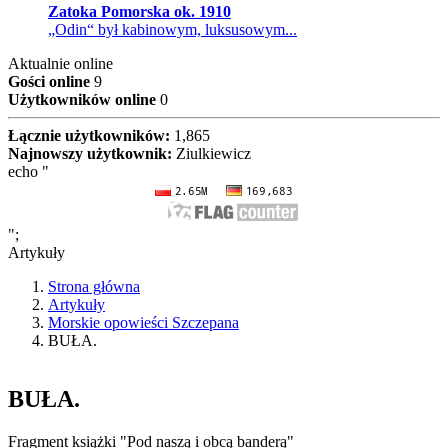
Zatoka Pomorska ok. 1910
„Odin“ był kabinowym, luksusowym...
Aktualnie online
Gości online
9
Użytkowników online
0
Łącznie użytkowników:
1,865
Najnowszy użytkownik:
Ziulkiewicz
echo "
";
Artykuły
Strona główna
Artykuły
Morskie opowieści Szczepana
BUŁA.
BUŁA.
Fragment książki "Pod naszą i obcą banderą"