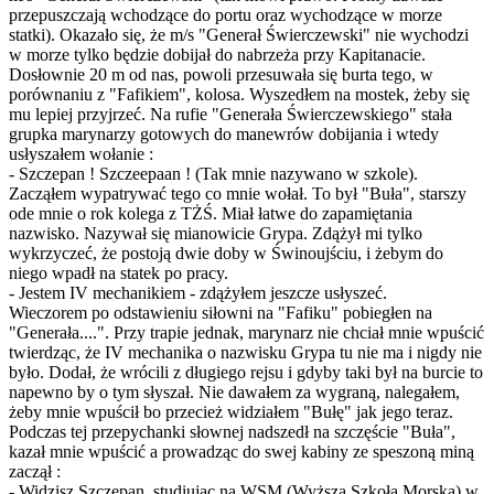
przepuszczają wchodzące do portu oraz wychodzące w morze
statki). Okazało się, że m/s "Generał Świerczewski" nie wychodzi
w morze tylko będzie dobijał do nabrzeża przy Kapitanacie.
Dosłownie 20 m od nas, powoli przesuwała się burta tego, w
porównaniu z "Fafikiem", kolosa. Wyszedłem na mostek, żeby się
mu lepiej przyjrzeć. Na rufie "Generała Świerczewskiego" stała
grupka marynarzy gotowych do manewrów dobijania i wtedy
usłyszałem wołanie :
- Szczepan ! Szczeepaan ! (Tak mnie nazywano w szkole).
Zacząłem wypatrywać tego co mnie wołał. To był "Buła", starszy
ode mnie o rok kolega z TŻŚ. Miał łatwe do zapamiętania
nazwisko. Nazywał się mianowicie Grypa. Zdążył mi tylko
wykrzyczeć, że postoją dwie doby w Świnoujściu, i żebym do
niego wpadł na statek po pracy.
- Jestem IV mechanikiem - zdążyłem jeszcze usłyszeć.
Wieczorem po odstawieniu siłowni na "Fafiku" pobiegłen na
"Generała....". Przy trapie jednak, marynarz nie chciał mnie wpuścić
twierdząc, że IV mechanika o nazwisku Grypa tu nie ma i nigdy nie
było. Dodał, że wrócili z długiego rejsu i gdyby taki był na burcie to
napewno by o tym słyszał. Nie dawałem za wygraną, nalegałem,
żeby mnie wpuścił bo przecież widziałem "Bułę" jak jego teraz.
Podczas tej przepychanki słownej nadszedł na szczęście "Buła",
kazał mnie wpuścić a prowadząc do swej kabiny ze speszoną miną
zaczął :
- Widzisz Szczepan, studiując na WSM (Wyższą Szkoła Morska) w