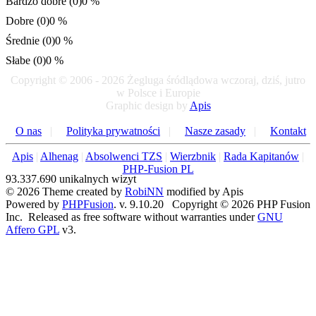
Bardzo dobre (0)
0 %
Dobre (0)
0 %
Średnie (0)
0 %
Słabe (0)
0 %
Copyright © 2006 - 2026 Żegluga śródlądowa wczoraj, dziś, jutro
w Polsce i Europie
Graphic design by
Apis
O nas
|
Polityka prywatności
|
Nasze zasady
|
Kontakt
Apis
|
Alhenag
|
Absolwenci TZS
|
Wierzbnik
|
Rada Kapitanów
|
PHP-Fusion PL
93.337.690 unikalnych wizyt
© 2026 Theme created by
RobiNN
modified by Apis
Powered by
PHPFusion
. v. 9.10.20 Copyright © 2026 PHP Fusion
Inc. Released as free software without warranties under
GNU
Affero GPL
v3.