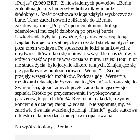
„Porjus“ (2.989 BRT). Z niewiadomych powodów „Berlin“
zmienił nagle kurs i uderzył w holownik w rejonie
śródokręcia. Sześcioosobowa załoga zdążyła wyskoczyć za
burtę. Teraz zaczął powoli zbliżać się do „Berlina“
załadowany rudą „Porjus“ i po nieuniknionej kolizji
zdemolował mu część dziobową po prawej burcie.
Uszkodzenia były tak poważne, że parowiec zaczął tonąć.
Kapitan Krüger w ostatniej chwili osadził statek na płyciźnie
poza torem wodnym. Po spuszczeniu łodzi ratunkowych z
obydwu statków udało się uratować wszystkich pasażerów, z
których część w panice wyskoczła za burtę. Dzięki Bogu nikt
nie stracił życia, było jedynie kilkoro rannych. Znajdujące się
przypadkowo w pobliżu parowce „Werner“ i „Sedan“
przejęły wszystkich rozbitków. Podczas gdy „Werner“ z
rozbitkami udał się do Szczecina, to „Sedan“ skierował się do
Świnoujścia, gdzie rannych przekazano do miejscowego
szpitala. Krótko po przycumowaniu i wyokrętowaniu
pasażerów, kapela i chór 34. Regimentu dała dziękczynny
koncert dla dzielnej załogi „Sedana“. Nie zapominajmy, że
zaledwie dwa lata wcześniej zatonął „Titanic“, gdzie statkowa
orkiestra dała przykład zimnej krwi i opanowania...
Na wpół zatopiony „Berlin“: