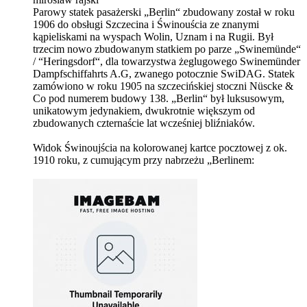
Parowy statek pasażerski „Berlin“ zbudowany został w roku
1906 do obsługi Szczecina i Świnouścia ze znanymi
kąpieliskami na wyspach Wolin, Uznam i na Rugii. Był
trzecim nowo zbudowanym statkiem po parze „Swinemünde“
/ “Heringsdorf“, dla towarzystwa żeglugowego Swinemünder
Dampfschiffahrts A.G, zwanego potocznie SwiDAG. Statek
zamówiono w roku 1905 na szczecińskiej stoczni Nüscke &
Co pod numerem budowy 138. „Berlin“ był luksusowym,
unikatowym jedynakiem, dwukrotnie większym od
zbudowanych czternaście lat wcześniej bliźniaków.
Widok Świnoujścia na kolorowanej kartce pocztowej z ok.
1910 roku, z cumującym przy nabrzeżu „Berlinem: