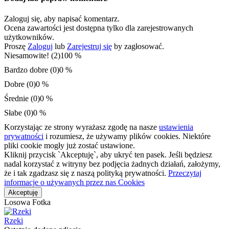
Zaloguj się, aby napisać komentarz.
Ocena zawartości jest dostępna tylko dla zarejestrowanych
użytkowników.
Proszę
Zaloguj
lub
Zarejestruj się
by zagłosować.
Niesamowite! (2)
100 %
Bardzo dobre (0)
0 %
Dobre (0)
0 %
Średnie (0)
0 %
Słabe (0)
0 %
Korzystając ze strony wyrażasz zgodę na nasze
ustawienia
prywatności
i rozumiesz, że używamy plików cookies. Niektóre
pliki cookie mogły już zostać ustawione.
Kliknij przycisk `Akceptuję`, aby ukryć ten pasek. Jeśli będziesz
nadal korzystać z witryny bez podjęcia żadnych działań, założymy,
że i tak zgadzasz się z naszą polityką prywatności.
Przeczytaj
informacje o używanych przez nas Cookies
Akceptuję
Losowa Fotka
Rzeki