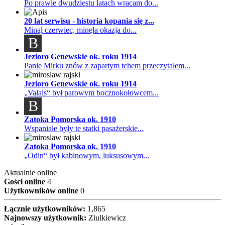
Po prawie dwudziestu latach wracam do...
20 lat serwisu - historia kopania się z...
Minął czerwiec, minęła okazja do...
B
Jezioro Genewskie ok. roku 1914
Panie Mirku znów z zapartym tchem przeczytałem...
Jezioro Genewskie ok. roku 1914
„Valais“ był parowym bocznokołowcem...
B
Zatoka Pomorska ok. 1910
Wspaniałe były te statki pasażerskie...
Zatoka Pomorska ok. 1910
„Odin“ był kabinowym, luksusowym...
Aktualnie online
Gości online
4
Użytkowników online
0
Łącznie użytkowników:
1,865
Najnowszy użytkownik:
Ziulkiewicz