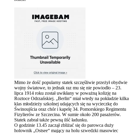
Mimo że dość popularny statek szczęśliwie przeżył obydwie
wojny światowe, to jednak raz mu się nie powiodło – 23.
lipca 1914 roku został uwikłany w poważną kolizję na
Roztoce Odrzańskiej. „Berlin“ miał wtedy na pokładzie kilka
klas młodzieży szkolnej udających się na wycieczkę do
Świnoujścia oraz chór i kapelę 34. Pomorskiego Regimentu
Fizylierów ze Szczecina. W sumie około 200 pasażerów.
Statek zabrał także pewną ilść ładunku.
O godzinie 13.45 zaczął zbliżać się do parowca duży
holownik „Ostsee“ mający na holu szwedzki masowiec