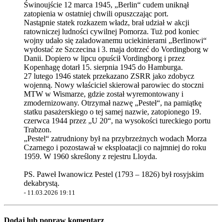
Świnoujście 12 marca 1945, „Berlin“ cudem uniknął
zatopienia w ostatniej chwili opuszczając port.
Nastąpnie statek rozkazem władz, brał udział w akcji
ratowniczej ludności cywilnej Pomorza. Tuż pod koniec
wojny udało się zaladowanemu uciekinierami „Berlinowi“
wydostać ze Szczecina i 3. maja dotrzeć do Vordingborg w
Danii. Dopiero w lipcu opuścił Vordingborg i przez
Kopenhagę dotarł 15. sierpnia 1945 do Hamburga.
27 lutego 1946 statek przekazano ZSRR jako zdobycz
wojenną. Nowy właściciel skierował parowiec do stoczni
MTW w Wismarze, gdzie został wyremontowany i
zmodernizowany. Otrzymał nazwę „Pesteł“, na pamiątkę
statku pasażerskiego o tej samej nazwie, zatopionego 19.
czerwca 1944 przez „U 20“, na wysokości tureckiego portu
Trabzon.
„Pestel“ zatrudniony był na przybrzeżnych wodach Morza
Czarnego i pozostawał w eksploatacji co najmniej do roku
1959. W 1960 skreślony z rejestru Lloyda.
PS. Paweł Iwanowicz Pestel (1793 – 1826) był rosyjskim
dekabrystą.
-
11.03.2026 19:11
Dodaj lub popraw komentarz