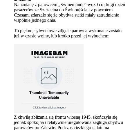
Na zmianę z parowcem „Swinemünde“ woził co drugi dzień
pasażerów ze Szczecina do Świnoujścia i z powrotem.
Czasami zdarzało się że obydwa statki miały zatrudnienie
wspólnie jednego dnia.
To piękne, sylwetkowe zdjęcie parowca wykonane zostało
już w czasie wojny, lub krótko przed jej wybuchem:
Z chwilą zbliżania się frontu wiosną 1945, skończyła się
jednak spokojna i relatywnie uregulowana żegluga obydwu
parowców po Zalewie. Podczas ciężkiego nalotu na