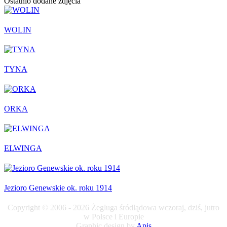
Ostatnio dodane zdjęcia
WOLIN
TYNA
ORKA
ELWINGA
Jezioro Genewskie ok. roku 1914
Copyright © 2006 - 2026 Żegluga śródlądowa wczoraj, dziś, jutro
w Polsce i Europie
Graphic design by
Apis