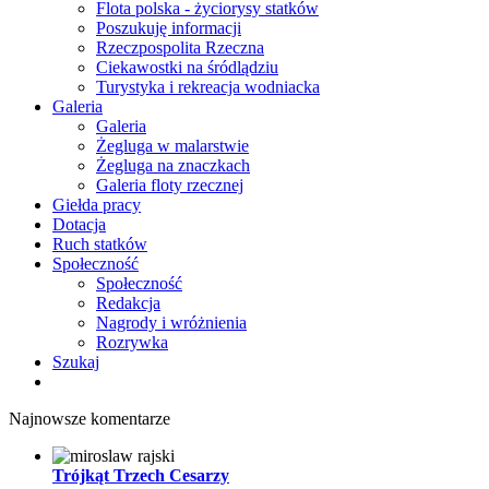
Flota polska - życiorysy statków
Poszukuję informacji
Rzeczpospolita Rzeczna
Ciekawostki na śródlądziu
Turystyka i rekreacja wodniacka
Galeria
Galeria
Żegluga w malarstwie
Żegluga na znaczkach
Galeria floty rzecznej
Giełda pracy
Dotacja
Ruch statków
Społeczność
Społeczność
Redakcja
Nagrody i wróżnienia
Rozrywka
Szukaj
Najnowsze komentarze
Trójkąt Trzech Cesarzy