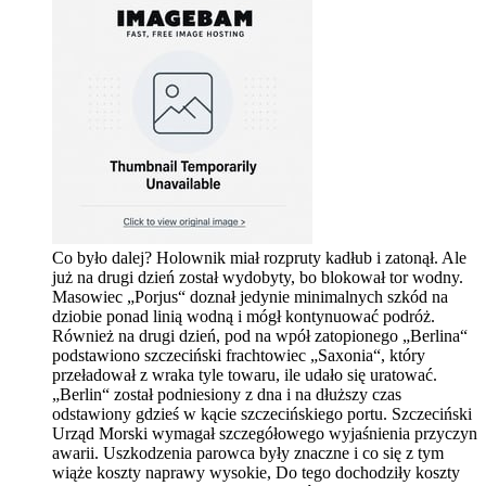
Co było dalej? Holownik miał rozpruty kadłub i zatonął. Ale
już na drugi dzień został wydobyty, bo blokował tor wodny.
Masowiec „Porjus“ doznał jedynie minimalnych szkód na
dziobie ponad linią wodną i mógł kontynuować podróż.
Również na drugi dzień, pod na wpół zatopionego „Berlina“
podstawiono szczeciński frachtowiec „Saxonia“, który
przeładował z wraka tyle towaru, ile udało się uratować.
„Berlin“ został podniesiony z dna i na dłuższy czas
odstawiony gdzieś w kącie szczecińskiego portu. Szczeciński
Urząd Morski wymagał szczegółowego wyjaśnienia przyczyn
awarii. Uszkodzenia parowca były znaczne i co się z tym
wiąże koszty naprawy wysokie, Do tego dochodziły koszty