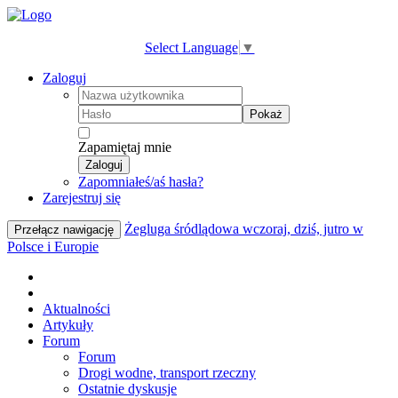
Select Language
▼
Zaloguj
Pokaż
Zapamiętaj mnie
Zaloguj
Zapomniałeś/aś hasła?
Zarejestruj się
Żegluga śródlądowa wczoraj, dziś, jutro w
Przełącz nawigację
Polsce i Europie
Aktualności
Artykuły
Forum
Forum
Drogi wodne, transport rzeczny
Ostatnie dyskusje