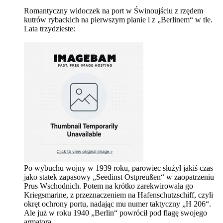
Romantyczny widoczek na port w Świnoujściu z rzędem
kutrów rybackich na pierwszym planie i z „Berlinem“ w tle.
Lata trzydzieste:
Po wybuchu wojny w 1939 roku, parowiec służył jakiś czas
jako statek zapasowy „Seedinst Ostpreußen“ w zaopatrzeniu
Prus Wschodnich. Potem na krótko zarekwirowała go
Kriegsmarine, z przeznaczeniem na Hafenschutzschiff, czyli
okręt ochrony portu, nadając mu numer taktyczny „H 206“.
Ale już w roku 1940 „Berlin“ powrócił pod flagę swojego
armatora.