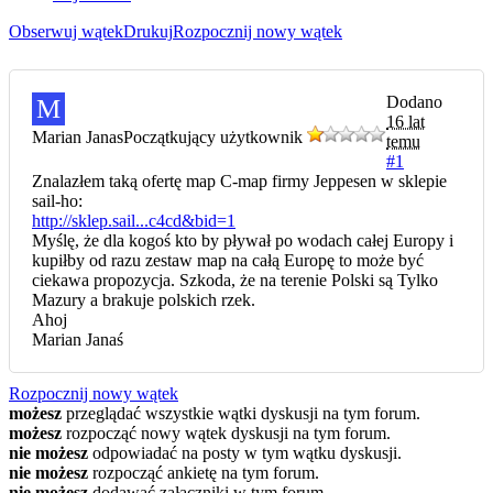
Obserwuj wątek
Drukuj
Rozpocznij nowy wątek
Dodano
M
16 lat
Marian Janas
Początkujący użytkownik
temu
#1
Znalazłem taką ofertę map C-map firmy Jeppesen w sklepie
sail-ho:
http://sklep.sail...c4cd&bid=1
Myślę, że dla kogoś kto by pływał po wodach całej Europy i
kupiłby od razu zestaw map na całą Europę to może być
ciekawa propozycja. Szkoda, że na terenie Polski są Tylko
Mazury a brakuje polskich rzek.
Ahoj
Marian Janaś
Rozpocznij nowy wątek
możesz
przeglądać wszystkie wątki dyskusji na tym forum.
możesz
rozpocząć nowy wątek dyskusji na tym forum.
nie możesz
odpowiadać na posty w tym wątku dyskusji.
nie możesz
rozpocząć ankietę na tym forum.
nie możesz
dodawać załączniki w tym forum.