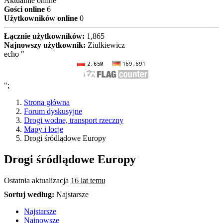
Aktualnie online
Gości online
6
Użytkowników online
0
Łącznie użytkowników:
1,865
Najnowszy użytkownik:
Ziulkiewicz
echo "
";
Strona główna
Forum dyskusyjne
Drogi wodne, transport rzeczny
Mapy i locje
Drogi śródlądowe Europy
Drogi śródlądowe Europy
Ostatnia aktualizacja
16 lat temu
Sortuj według:
Najstarsze
Najstarsze
Najnowsze