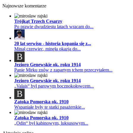
Najnowsze komentarze
Trójkąt Trzech Cesarzy
Po prawie dwudziestu latach wracam do...
20 lat serwisu - historia kopania się z...
Minął czerwiec, minęła okazja do...
B
Jezioro Genewskie ok. roku 1914
Panie Mirku znów z zapartym tchem przeczytałem...
Jezioro Genewskie ok. roku 1914
„Valais“ był parowym bocznokołowcem...
B
Zatoka Pomorska ok. 1910
Wspaniałe były te statki pasażerskie...
Zatoka Pomorska ok. 1910
„Odin“ był kabinowym, luksusowym...