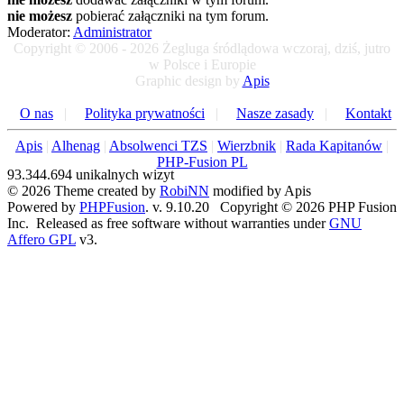
nie możesz
pobierać załączniki na tym forum.
Moderator:
Administrator
Copyright © 2006 - 2026 Żegluga śródlądowa wczoraj, dziś, jutro
w Polsce i Europie
Graphic design by
Apis
O nas
|
Polityka prywatności
|
Nasze zasady
|
Kontakt
Apis
|
Alhenag
|
Absolwenci TZS
|
Wierzbnik
|
Rada Kapitanów
|
PHP-Fusion PL
93.344.694 unikalnych wizyt
© 2026 Theme created by
RobiNN
modified by Apis
Powered by
PHPFusion
. v. 9.10.20 Copyright © 2026 PHP Fusion
Inc. Released as free software without warranties under
GNU
Affero GPL
v3.