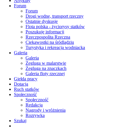
Artykuły
Forum
Forum
Drogi wodne, transport rzeczny
Ostatnie dyskusje
Flota polska - życiorysy statków
Poszukuję informacji
Rzeczpospolita Rzeczna
Ciekawostki na śródlądziu
Turystyka i rekreacja wodniacka
Galeria
Galeria
Żegluga w malarstwie
Żegluga na znaczkach
Galeria floty rzecznej
Giełda pracy
Dotacja
Ruch statków
Społeczność
Społeczność
Redakcja
Nagrody i wróżnienia
Rozrywka
Szukaj