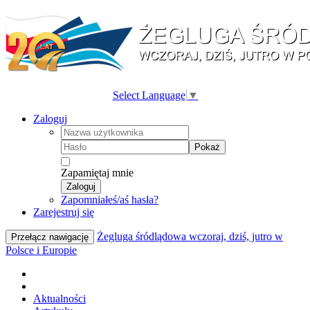
Select Language
▼
Zaloguj
Pokaż
Zapamiętaj mnie
Zaloguj
Zapomniałeś/aś hasła?
Zarejestruj się
Żegluga śródlądowa wczoraj, dziś, jutro w
Przełącz nawigację
Polsce i Europie
Aktualności