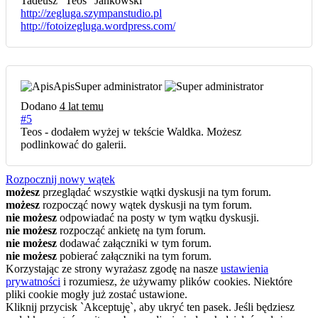
Tadeusz "Teos" Jankowski
http://zegluga.szympanstudio.pl
http://fotoizegluga.wordpress.com/
Apis
Super administrator
Dodano
4 lat temu
#5
Teos - dodałem wyżej w tekście Waldka. Możesz
podlinkować do galerii.
Rozpocznij nowy wątek
możesz
przeglądać wszystkie wątki dyskusji na tym forum.
możesz
rozpocząć nowy wątek dyskusji na tym forum.
nie możesz
odpowiadać na posty w tym wątku dyskusji.
nie możesz
rozpocząć ankietę na tym forum.
nie możesz
dodawać załączniki w tym forum.
nie możesz
pobierać załączniki na tym forum.
Korzystając ze strony wyrażasz zgodę na nasze
ustawienia
prywatności
i rozumiesz, że używamy plików cookies. Niektóre
pliki cookie mogły już zostać ustawione.
Kliknij przycisk `Akceptuję`, aby ukryć ten pasek. Jeśli będziesz