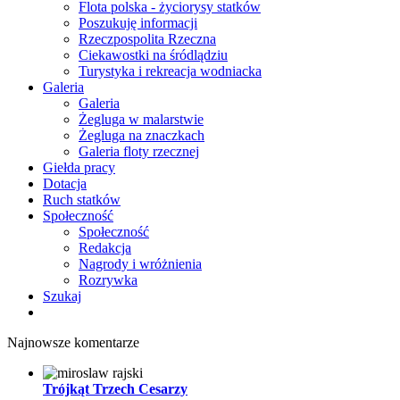
Flota polska - życiorysy statków
Poszukuję informacji
Rzeczpospolita Rzeczna
Ciekawostki na śródlądziu
Turystyka i rekreacja wodniacka
Galeria
Galeria
Żegluga w malarstwie
Żegluga na znaczkach
Galeria floty rzecznej
Giełda pracy
Dotacja
Ruch statków
Społeczność
Społeczność
Redakcja
Nagrody i wróżnienia
Rozrywka
Szukaj
Najnowsze komentarze
Trójkąt Trzech Cesarzy