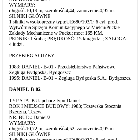
WYMIARY:
długość-10,19 m, szerokość-4,44, zanurzenie-0,95 m.
SILNIKI GŁÓWNE
1 silniki wysokoprężny typu:UE680/193/1; 6 cyl. prod.
Wytwórnia Sprzętu Komunikacyjnego w Mielcu/Puckie
Zakłady Mechaniczne w Pucku; moc: 165 KM.
PĘDNIK: 1 śruba; PRĘDKOŚĆ: 15 km/godz. ; ZAŁOGA:
4 ludzi.
PRZEBIEG SŁUŻBY:
1983: DANIEL- B-01 - Przedsiębiorstwo Państwowe
Żegluga Bydgoska, Bydgoszcz
1995: DANIEL- B-01 – Żegluga Bydgoska S.A., Bydgoszcz
DANIEL-B-02
TYP STATKU: pchacz typu Daniel
ROK I MIEJSCE BUDOWY: 1983; Tczewska Stocznia
Rzeczna, Tczew.
NR. BUD.: Daniel/2
WYMIARY:
długość-10,72 m, szerokość-4,52, zanurzenie-0,95 m.
SILNIKI GŁÓWNE
1 silniki wysokoprężny typu:UE680/193/1; 6 cyl. prod.