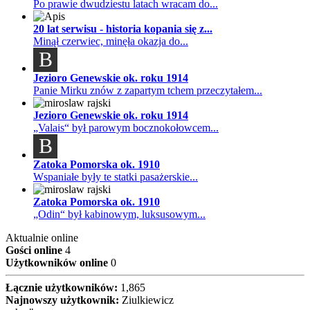
Po prawie dwudziestu latach wracam do...
20 lat serwisu - historia kopania się z...
Minął czerwiec, minęła okazja do...
B
Jezioro Genewskie ok. roku 1914
Panie Mirku znów z zapartym tchem przeczytałem...
Jezioro Genewskie ok. roku 1914
„Valais“ był parowym bocznokołowcem...
B
Zatoka Pomorska ok. 1910
Wspaniałe były te statki pasażerskie...
Zatoka Pomorska ok. 1910
„Odin“ był kabinowym, luksusowym...
Aktualnie online
Gości online
4
Użytkowników online
0
Łącznie użytkowników:
1,865
Najnowszy użytkownik:
Ziulkiewicz