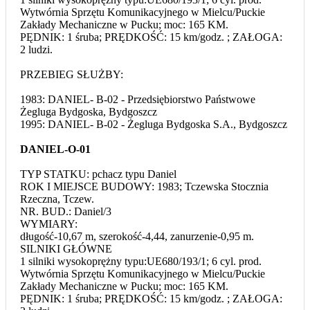
Wytwórnia Sprzętu Komunikacyjnego w Mielcu/Puckie
Zakłady Mechaniczne w Pucku; moc: 165 KM.
PĘDNIK: 1 śruba; PRĘDKOŚĆ: 15 km/godz. ; ZAŁOGA:
2 ludzi.
PRZEBIEG SŁUŻBY:
1983: DANIEL- B-02 - Przedsiębiorstwo Państwowe
Żegluga Bydgoska, Bydgoszcz
1995: DANIEL- B-02 - Żegluga Bydgoska S.A., Bydgoszcz
DANIEL-O-01
TYP STATKU: pchacz typu Daniel
ROK I MIEJSCE BUDOWY: 1983; Tczewska Stocznia
Rzeczna, Tczew.
NR. BUD.: Daniel/3
WYMIARY:
długość-10,67 m, szerokość-4,44, zanurzenie-0,95 m.
SILNIKI GŁÓWNE
1 silniki wysokoprężny typu:UE680/193/1; 6 cyl. prod.
Wytwórnia Sprzętu Komunikacyjnego w Mielcu/Puckie
Zakłady Mechaniczne w Pucku; moc: 165 KM.
PĘDNIK: 1 śruba; PRĘDKOŚĆ: 15 km/godz. ; ZAŁOGA: