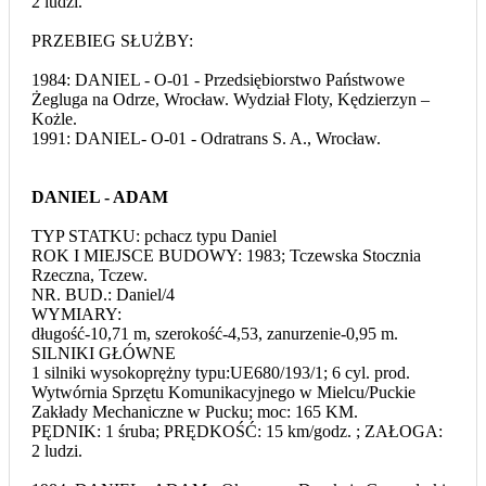
2 ludzi.
PRZEBIEG SŁUŻBY:
1984: DANIEL - O-01 - Przedsiębiorstwo Państwowe
Żegluga na Odrze, Wrocław. Wydział Floty, Kędzierzyn –
Kożle.
1991: DANIEL- O-01 - Odratrans S. A., Wrocław.
DANIEL - ADAM
TYP STATKU: pchacz typu Daniel
ROK I MIEJSCE BUDOWY: 1983; Tczewska Stocznia
Rzeczna, Tczew.
NR. BUD.: Daniel/4
WYMIARY:
długość-10,71 m, szerokość-4,53, zanurzenie-0,95 m.
SILNIKI GŁÓWNE
1 silniki wysokoprężny typu:UE680/193/1; 6 cyl. prod.
Wytwórnia Sprzętu Komunikacyjnego w Mielcu/Puckie
Zakłady Mechaniczne w Pucku; moc: 165 KM.
PĘDNIK: 1 śruba; PRĘDKOŚĆ: 15 km/godz. ; ZAŁOGA:
2 ludzi.