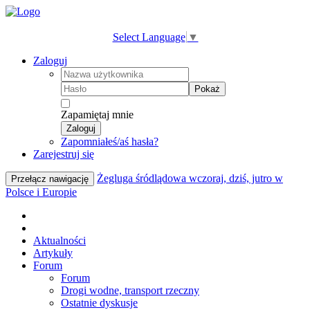
Select Language
▼
Zaloguj
Pokaż
Zapamiętaj mnie
Zaloguj
Zapomniałeś/aś hasła?
Zarejestruj się
Żegluga śródlądowa wczoraj, dziś, jutro w
Przełącz nawigację
Polsce i Europie
Aktualności
Artykuły
Forum
Forum
Drogi wodne, transport rzeczny
Ostatnie dyskusje