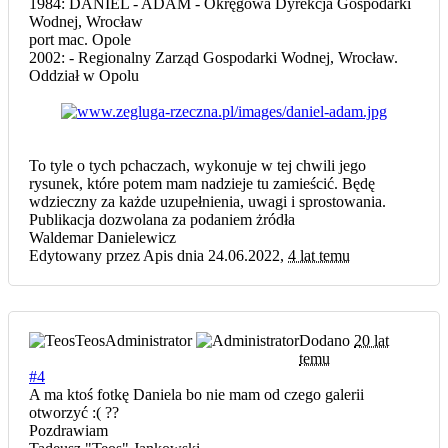
1984: DANIEL - ADAM - Okręgowa Dyrekcja Gospodarki
Wodnej, Wrocław
port mac. Opole
2002: - Regionalny Zarząd Gospodarki Wodnej, Wrocław.
Oddział w Opolu
To tyle o tych pchaczach, wykonuje w tej chwili jego
rysunek, które potem mam nadzieje tu zamieścić. Będę
wdzieczny za każde uzupełnienia, uwagi i sprostowania.
Publikacja dozwolana za podaniem żródła
Waldemar Danielewicz
Edytowany przez Apis dnia 24.06.2022,
4 lat temu
Teos
Administrator
Dodano
20 lat
temu
#4
A ma ktoś fotkę Daniela bo nie mam od czego galerii
otworzyć :( ??
Pozdrawiam