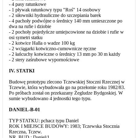
- 4 pasy ratunkowe
- 1 pływak ratunkowy typu "Roś" 14 osobowy
- 2 siłowniki hydrauliczne do szczepiania barek
- 4 pachoły podwójne o średnicy 140 mm umieszczone po
dwa na rufie i dziobie
- 2 pochoły pojedyńcze umiejscowione na dziobie i rufie w
osi symetri statku
- 2 kotwice Halla o wadze 100 kg
- 2 wciągarki kotwiczno-cumownicze ręczne
- 2 łańcuchy kotwiczne o średnicy 13 mm po 30 m każdy
- 2 stery zaśrubowe wypornościowe
IV. STATKI
Budowę prototypu zlecono Tczewskiej Stoczni Rzecznej w
Tczewie, która wybudowała go na przełomie roku 1982/83.
Po próbach został on przekazany Żegludze Bydgoskiej. W
sumie wybudowano 4 jednostki tego typu.
DANIEL-B-01
TYP STATKU: pchacz typu Daniel
ROK I MIEJSCE BUDOWY: 1983; Tczewska Stocznia
Rzeczna, Tczew.
NR. BUD.: Daniel/1