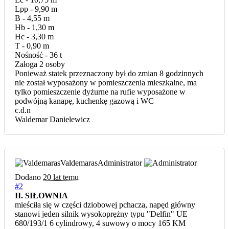
Lpp - 9,90 m
B - 4,55 m
Hb - 1,30 m
Hc - 3,30 m
T - 0,90 m
Nośność - 36 t
Załoga 2 osoby
Ponieważ statek przeznaczony był do zmian 8 godzinnych
nie został wyposażony w pomieszczenia mieszkalne, ma
tylko pomieszczenie dyżurne na rufie wyposażone w
podwójną kanapę, kuchenkę gazową i WC
c.d.n
Waldemar Danielewicz
Valdemaras
Administrator
Dodano
20 lat temu
#2
II. SIŁOWNIA
mieściła się w części dziobowej pchacza, napęd główny
stanowi jeden silnik wysokoprężny typu "Delfin" UE
680/193/1 6 cylindrowy, 4 suwowy o mocy 165 KM