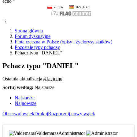
echo "
";
Strona główna
Forum dyskusyjne
Flota rzeczna w Polsce (opisy i życiorysy statków)
Pozostałe typy pchaczy
Pchacz typu "DANIEL"
Pchacz typu "DANIEL"
Ostatnia aktualizacja
4 lat temu
Sortuj według:
Najstarsze
Najstarsze
Najnowsze
Obserwuj wątek
Drukuj
Rozpocznij nowy wątek
Valdemaras
Administrator