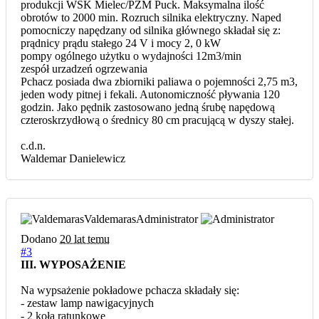
produkcji WSK Mielec/PZM Puck. Maksymalna ilość
obrotów to 2000 min. Rozruch silnika elektryczny. Naped
pomocniczy napędzany od silnika głównego składał się z:
prądnicy prądu stałego 24 V i mocy 2, 0 kW
pompy ogólnego użytku o wydajności 12m3/min
zespół urzadzeń ogrzewania
Pchacz posiada dwa zbiorniki paliawa o pojemności 2,75 m3,
jeden wody pitnej i fekali. Autonomiczność pływania 120
godzin. Jako pędnik zastosowano jedną śrubę napędową
czteroskrzydłową o średnicy 80 cm pracującą w dyszy stałej.
c.d.n.
Waldemar Danielewicz
Valdemaras
Administrator
Dodano
20 lat temu
#3
III. WYPOSAŻENIE
Na wypsażenie pokładowe pchacza składały się:
- zestaw lamp nawigacyjnych
- 2 koła ratunkowe