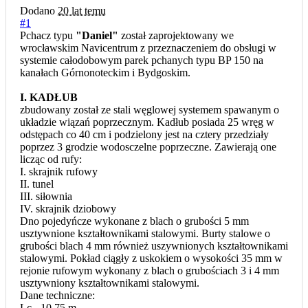
Dodano
20 lat temu
#1
Pchacz typu
"Daniel"
został zaprojektowany we
wrocławskim Navicentrum z przeznaczeniem do obsługi w
systemie całodobowym parek pchanych typu BP 150 na
kanałach Górnonoteckim i Bydgoskim.
I. KADŁUB
zbudowany został ze stali węglowej systemem spawanym o
układzie wiązań poprzecznym. Kadłub posiada 25 wręg w
odstępach co 40 cm i podzielony jest na cztery przedziały
poprzez 3 grodzie wodosczelne poprzeczne. Zawierają one
licząc od rufy:
I. skrajnik rufowy
II. tunel
III. siłownia
IV. skrajnik dziobowy
Dno pojedyńcze wykonane z blach o grubości 5 mm
usztywnione kształtownikami stalowymi. Burty stalowe o
grubości blach 4 mm również uszywnionych kształtownikami
stalowymi. Pokład ciągły z uskokiem o wysokości 35 mm w
rejonie rufowym wykonany z blach o grubościach 3 i 4 mm
usztywniony kształtownikami stalowymi.
Dane techniczne:
Lc - 10,75 m