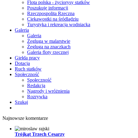
Flota polska - życiorysy statków
Poszukuję informacji
Rzeczpospolita Rzeczna
Ciekawostki na śródlądziu
Turystyka i rekreacja wodniacka
Galeria
Galeria
Żegluga w malarstwie
Żegluga na znaczkach
Galeria floty rzecznej
Giełda pracy
Dotacja
Ruch statków
Społeczność
Społeczność
Redakcja
Nagrody i wróżnienia
Rozrywka
Szukaj
Najnowsze komentarze
Trójkąt Trzech Cesarzy