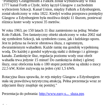
"Pomiędzy Grangemouth a Falkirk został wybudowany w roku
1777 kanał Forth a Clyde, który łączył Glasgow z zachodnim
wybrzeżem Szkocji. Kanał Union, między Falkirk a Edynburgiem,
został ukończony w roku 1822. Kiedyś wodna przeprawa pomiędzy
Glasgow a Edynburgiem była możliwa dzięki 11 śluzom, ponieważ
różnica luster wody wynosi 35 metrów.
W roku 1963, po 150 latach 11 śluz zamieniono na jedną: Wodne
Koło Falkirk. Ten fantastyczny obiekt ukończony w roku 2002 stał
się symbolem Szkocji, tak symbolem czasu, jak i ludzkiego uporu.
Jest to jedyna na świecie obrotowa śluza, z ogromnym,
dwuramiennym wahadłem. Każde ramię ma gondolę wypełnioną
wodą. Do każdej z gondol wpływają statki z dolnego i z górnego
kanału. Zamknięcie śluz, regulacja poziomu wody oraz obrót
wahadła trwa jedynie 15 minut! Do zamknięcia dolnej i górnej
śluzy, oraz obrócenia koła o 180 stopni potrzebne są silniki o mocy
22,5 kW, Które zużywają na jeden cykl 1,5 kWh.
Rotacyjna śluza sprawiła, że rejs między Glasgow a Edynburgiem
stała się prawdziwą turystyczną atrakcją. Pełna prezentacja wraz ze
zdjęciami śluzy znajduje się poniżej."
Prezentacja do pobrania:
http://www.easy-s..._sluza.pps