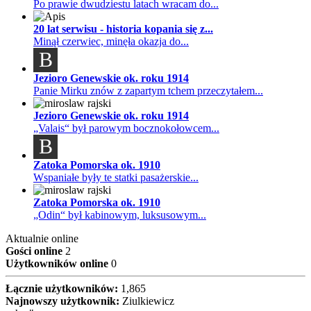
Po prawie dwudziestu latach wracam do...
20 lat serwisu - historia kopania się z...
Minął czerwiec, minęła okazja do...
B
Jezioro Genewskie ok. roku 1914
Panie Mirku znów z zapartym tchem przeczytałem...
Jezioro Genewskie ok. roku 1914
„Valais“ był parowym bocznokołowcem...
B
Zatoka Pomorska ok. 1910
Wspaniałe były te statki pasażerskie...
Zatoka Pomorska ok. 1910
„Odin“ był kabinowym, luksusowym...
Aktualnie online
Gości online
2
Użytkowników online
0
Łącznie użytkowników:
1,865
Najnowszy użytkownik:
Ziulkiewicz