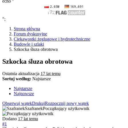
echo "
";
Strona główna
Forum dyskusyjne
Ciekawostki żeglugowe i hydrotechniczne
Budowle i szlaki
Szkocka śluza obrotowa
Szkocka śluza obrotowa
Ostatnia aktualizacja
17 lat temu
Sortuj według:
Najstarsze
Najstarsze
Najnowsze
Obserwuj wątek
Drukuj
Rozpocznij nowy wątek
Szafranek
Początkujący użytkownik
Dodano
17 lat temu
#1