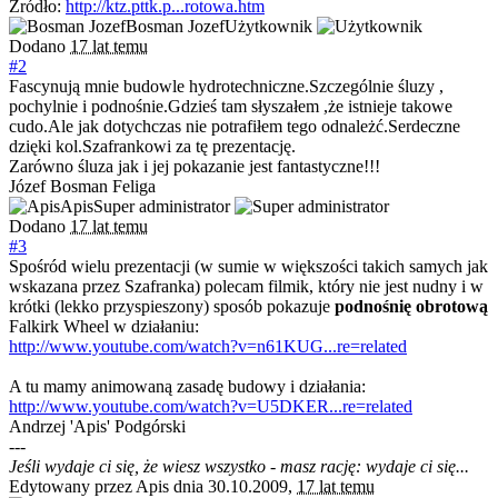
Źródło:
http://ktz.pttk.p...rotowa.htm
Bosman Jozef
Użytkownik
Dodano
17 lat temu
#2
Fascynują mnie budowle hydrotechniczne.Szczególnie śluzy ,
pochylnie i podnośnie.Gdzieś tam słyszałem ,że istnieje takowe
cudo.Ale jak dotychczas nie potrafiłem tego odnależć.Serdeczne
dzięki kol.Szafrankowi za tę prezentację.
Zarówno śluza jak i jej pokazanie jest fantastyczne!!!
Józef Bosman Feliga
Apis
Super administrator
Dodano
17 lat temu
#3
Spośród wielu prezentacji (w sumie w większości takich samych jak
wskazana przez Szafranka) polecam filmik, który nie jest nudny i w
krótki (lekko przyspieszony) sposób pokazuje
podnośnię obrotową
Falkirk Wheel w działaniu:
http://www.youtube.com/watch?v=n61KUG...re=related
A tu mamy animowaną zasadę budowy i działania:
http://www.youtube.com/watch?v=U5DKER...re=related
Andrzej 'Apis' Podgórski
---
Jeśli wydaje ci się, że wiesz wszystko - masz rację: wydaje ci się...
Edytowany przez Apis dnia 30.10.2009,
17 lat temu