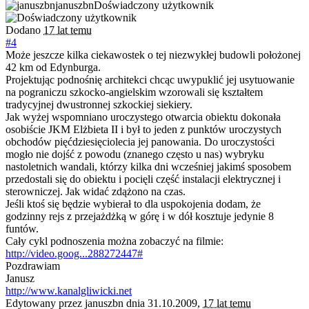
januszbn
Doświadczony użytkownik
Dodano
17 lat temu
#4
Może jeszcze kilka ciekawostek o tej niezwykłej budowli położonej
42 km od Edynburga.
Projektując podnośnię architekci chcąc uwypuklić jej usytuowanie
na pograniczu szkocko-angielskim wzorowali się kształtem
tradycyjnej dwustronnej szkockiej siekiery.
Jak wyżej wspomniano uroczystego otwarcia obiektu dokonała
osobiście JKM Elżbieta II i był to jeden z punktów uroczystych
obchodów pięćdziesięciolecia jej panowania. Do uroczystości
mogło nie dojść z powodu (znanego często u nas) wybryku
nastoletnich wandali, którzy kilka dni wcześniej jakimś sposobem
przedostali się do obiektu i pocięli część instalacji elektrycznej i
sterowniczej. Jak widać zdążono na czas.
Jeśli ktoś się będzie wybierał to dla uspokojenia dodam, że
godzinny rejs z przejażdżką w górę i w dół kosztuje jedynie 8
funtów.
Cały cykl podnoszenia można zobaczyć na filmie:
http://video.goog...288272447#
Pozdrawiam
Janusz
http://www.kanalgliwicki.net
Edytowany przez januszbn dnia 31.10.2009,
17 lat temu