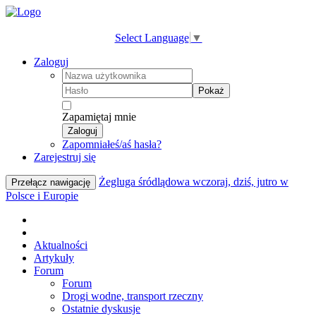
Select Language
▼
Zaloguj
Pokaż
Zapamiętaj mnie
Zaloguj
Zapomniałeś/aś hasła?
Zarejestruj się
Żegluga śródlądowa wczoraj, dziś, jutro w
Przełącz nawigację
Polsce i Europie
Aktualności
Artykuły
Forum
Forum
Drogi wodne, transport rzeczny
Ostatnie dyskusje