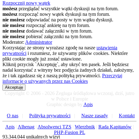
Rozpocznij nowy wątek
możesz
przeglądać wszystkie wątki dyskusji na tym forum.
możesz
rozpocząć nowy wątek dyskusji na tym forum.
nie możesz
odpowiadać na posty w tym wątku dyskusji.
nie możesz
rozpocząć ankietę na tym forum.
nie możesz
dodawać załączniki w tym forum.
nie możesz
pobierać załączniki na tym forum.
Moderator:
Administrator
Korzystając ze strony wyrażasz zgodę na nasze
ustawienia
prywatności
i rozumiesz, że używamy plików cookies. Niektóre
pliki cookie mogły już zostać ustawione.
Kliknij przycisk `Akceptuję`, aby ukryć ten pasek. Jeśli będziesz
nadal korzystać z witryny bez podjęcia żadnych działań, założymy,
że i tak zgadzasz się z naszą polityką prywatności.
Przeczytaj
informacje o używanych przez nas Cookies
Akceptuję
Copyright © 2006 - 2026 Żegluga śródlądowa wczoraj, dziś, jutro
w Polsce i Europie
Graphic design by
Apis
O nas
|
Polityka prywatności
|
Nasze zasady
|
Kontakt
Apis
|
Alhenag
|
Absolwenci TZS
|
Wierzbnik
|
Rada Kapitanów
|
PHP-Fusion PL
93.344.044 unikalnych wizyt