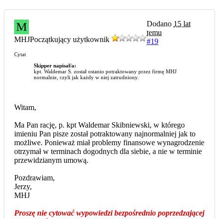
Dodano
15 lat
M
temu
MHJ
Początkujący użytkownik
#19
Cytat
Skipper napisał/a:
kpt. Waldemar S. został ostanio potraktowany przez firmę MHJ
normalnie, czyli jak każdy w niej zatrudniony.
Witam,
Ma Pan rację, p. kpt Waldemar Skibniewski, w którego
imieniu Pan pisze został potraktowany najnormalniej jak to
możliwe. Ponieważ miał problemy finansowe wynagrodzenie
otrzymał w terminach dogodnych dla siebie, a nie w terminie
przewidzianym umową.
Pozdrawiam,
Jerzy,
MHJ
Proszę nie cytować wypowiedzi bezpośrednio poprzedzającej