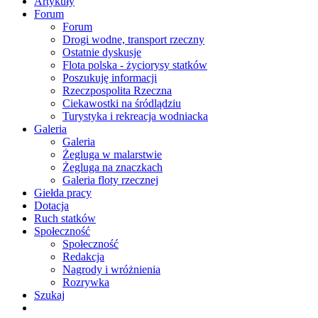
Artykuły
Forum
Forum
Drogi wodne, transport rzeczny
Ostatnie dyskusje
Flota polska - życiorysy statków
Poszukuję informacji
Rzeczpospolita Rzeczna
Ciekawostki na śródlądziu
Turystyka i rekreacja wodniacka
Galeria
Galeria
Żegluga w malarstwie
Żegluga na znaczkach
Galeria floty rzecznej
Giełda pracy
Dotacja
Ruch statków
Społeczność
Społeczność
Redakcja
Nagrody i wróżnienia
Rozrywka
Szukaj