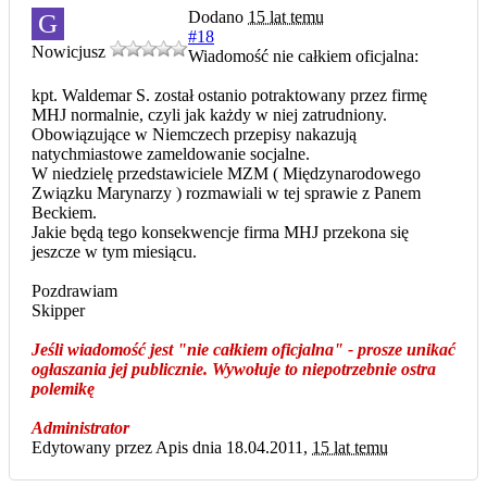
Dodano
15 lat temu
G
#18
Nowicjusz
Wiadomość nie całkiem oficjalna:
kpt. Waldemar S. został ostanio potraktowany przez firmę
MHJ normalnie, czyli jak każdy w niej zatrudniony.
Obowiązujące w Niemczech przepisy nakazują
natychmiastowe zameldowanie socjalne.
W niedzielę przedstawiciele MZM ( Międzynarodowego
Związku Marynarzy ) rozmawiali w tej sprawie z Panem
Beckiem.
Jakie będą tego konsekwencje firma MHJ przekona się
jeszcze w tym miesiącu.
Pozdrawiam
Skipper
Jeśli wiadomość jest "nie całkiem oficjalna" - prosze unikać
ogłaszania jej publicznie. Wywołuje to niepotrzebnie ostra
polemikę
Administrator
Edytowany przez Apis dnia 18.04.2011,
15 lat temu