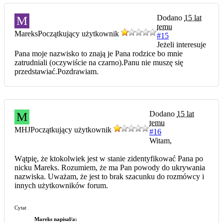
Dodano
15 lat
M
temu
Mareks
Początkujący użytkownik
#15
Jeżeli interesuje
Pana moje nazwisko to znają je Pana rodzice bo mnie
zatrudniali (oczywiście na czarno).Panu nie muszę się
przedstawiać.Pozdrawiam.
Dodano
15 lat
M
temu
MHJ
Początkujący użytkownik
#16
Witam,
Wątpię, że ktokolwiek jest w stanie zidentyfikować Pana po
nicku Mareks. Rozumiem, że ma Pan powody do ukrywania
nazwiska. Uważam, że jest to brak szacunku do rozmówcy i
innych użytkowników forum.
Cytat
Mareks napisał/a: