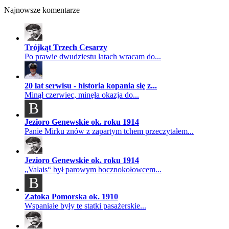
Najnowsze komentarze
Trójkąt Trzech Cesarzy
Po prawie dwudziestu latach wracam do...
20 lat serwisu - historia kopania się z...
Minął czerwiec, minęła okazja do...
B
Jezioro Genewskie ok. roku 1914
Panie Mirku znów z zapartym tchem przeczytałem...
Jezioro Genewskie ok. roku 1914
„Valais“ był parowym bocznokołowcem...
B
Zatoka Pomorska ok. 1910
Wspaniałe były te statki pasażerskie...