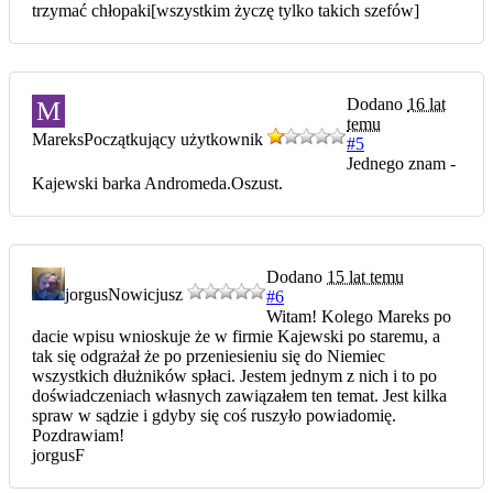
trzymać chłopaki[wszystkim życzę tylko takich szefów]
Dodano
16 lat
M
temu
Mareks
Początkujący użytkownik
#5
Jednego znam -
Kajewski barka Andromeda.Oszust.
Dodano
15 lat temu
jorgus
Nowicjusz
#6
Witam! Kolego Mareks po
dacie wpisu wnioskuje że w firmie Kajewski po staremu, a
tak się odgrażał że po przeniesieniu się do Niemiec
wszystkich dłużników spłaci. Jestem jednym z nich i to po
doświadczeniach własnych zawiązałem ten temat. Jest kilka
spraw w sądzie i gdyby się coś ruszyło powiadomię.
Pozdrawiam!
jorgusF