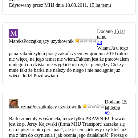
Edytowany przez MHJ dnia 18.03.2011,
15 lat temu
Dodano
15 lat
M
temu
Mareks
Początkujący użytkownik
#8
Witam.Ja u tego
pana zakończyłem pracę zakończyłem w grudniu 2010 roku i
nic więcej na jego temat nie wiem.Faktem jest że pracowałem
u niego i do dzisiaj nie wypłacił mi części pieniędzy.Cieszy
mnie fakt że barka nie należy do niego i nie naciągnie już
więcej ludzi.Pozdrawiam.
Dodano
15
dyzma
Początkujący użytkownik
lat temu
#9
Barki zmieniły właściciela, może tylko PRAWNIE!. Prawdą
jest,że p. Jerzy Kajewski (firma MHJ Transport) zarzeka się
ojca i pisze o nim per "pan", ale jestem ciekawy czy ktoś już
ma z nim do czynienia i jak ocenia jego działalność. Proszę o