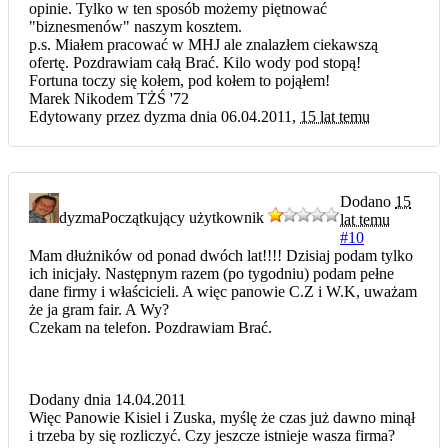
opinie. Tylko w ten sposób możemy piętnować
"biznesmenów" naszym kosztem.
p.s. Miałem pracować w MHJ ale znalazłem ciekawszą
ofertę. Pozdrawiam całą Brać. Kilo wody pod stopą!
Fortuna toczy się kołem, pod kołem to pojąłem!
Marek Nikodem TŻŚ '72
Edytowany przez dyzma dnia 06.04.2011,
15 lat temu
Dodano
15
dyzma
Początkujący użytkownik
lat temu
#10
Mam dłużników od ponad dwóch lat!!!! Dzisiaj podam tylko
ich inicjały. Następnym razem (po tygodniu) podam pełne
dane firmy i właścicieli. A więc panowie C.Z i W.K, uważam
że ja gram fair. A Wy?
Czekam na telefon. Pozdrawiam Brać.
Dodany dnia 14.04.2011
Więc Panowie Kisiel i Zuska, myślę że czas już dawno minął
i trzeba by się rozliczyć. Czy jeszcze istnieje wasza firma?