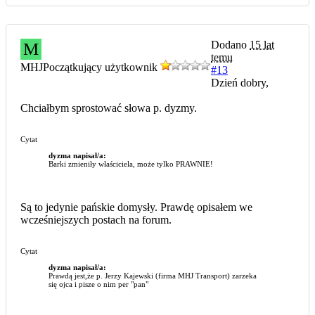
Dodano
15 lat
M
temu
MHJ
Początkujący użytkownik
#13
Dzień dobry,
Chciałbym sprostować słowa p. dyzmy.
Cytat
dyzma napisał/a:
Barki zmieniły właściciela, może tylko PRAWNIE!
Są to jedynie pańskie domysły. Prawdę opisałem we
wcześniejszych postach na forum.
Cytat
dyzma napisał/a:
Prawdą jest,że p. Jerzy Kajewski (firma MHJ Transport) zarzeka
się ojca i pisze o nim per "pan"