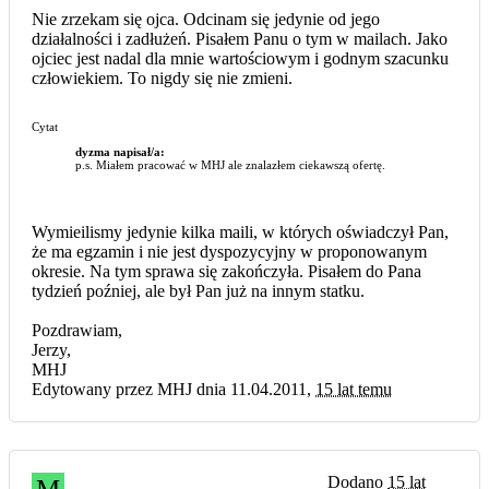
Nie zrzekam się ojca. Odcinam się jedynie od jego
działalności i zadłużeń. Pisałem Panu o tym w mailach. Jako
ojciec jest nadal dla mnie wartościowym i godnym szacunku
człowiekiem. To nigdy się nie zmieni.
Cytat
dyzma napisał/a:
p.s. Miałem pracować w MHJ ale znalazłem ciekawszą ofertę.
Wymieilismy jedynie kilka maili, w których oświadczył Pan,
że ma egzamin i nie jest dyspozycyjny w proponowanym
okresie. Na tym sprawa się zakończyła. Pisałem do Pana
tydzień poźniej, ale był Pan już na innym statku.
Pozdrawiam,
Jerzy,
MHJ
Edytowany przez MHJ dnia 11.04.2011,
15 lat temu
Dodano
15 lat
M