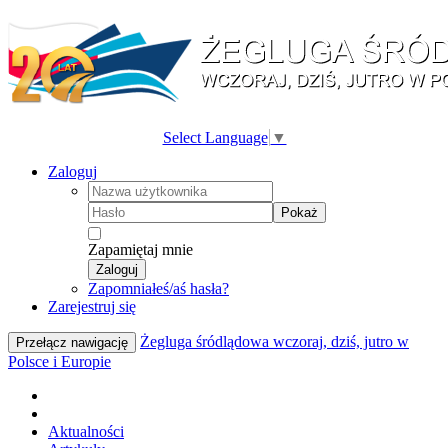
Select Language
▼
Zaloguj
Pokaż
Zapamiętaj mnie
Zaloguj
Zapomniałeś/aś hasła?
Zarejestruj się
Żegluga śródlądowa wczoraj, dziś, jutro w
Przełącz nawigację
Polsce i Europie
Aktualności