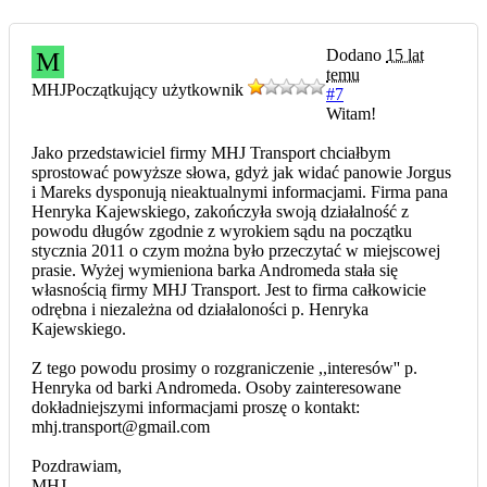
Dodano
15 lat
M
temu
MHJ
Początkujący użytkownik
#7
Witam!
Jako przedstawiciel firmy MHJ Transport chciałbym
sprostować powyższe słowa, gdyż jak widać panowie Jorgus
i Mareks dysponują nieaktualnymi informacjami. Firma pana
Henryka Kajewskiego, zakończyła swoją działalność z
powodu długów zgodnie z wyrokiem sądu na początku
stycznia 2011 o czym można było przeczytać w miejscowej
prasie. Wyżej wymieniona barka Andromeda stała się
własnością firmy MHJ Transport. Jest to firma całkowicie
odrębna i niezależna od działaloności p. Henryka
Kajewskiego.
Z tego powodu prosimy o rozgraniczenie ,,interesów'' p.
Henryka od barki Andromeda. Osoby zainteresowane
dokładniejszymi informacjami proszę o kontakt:
mhj.transport@gmail.com
Pozdrawiam,
MHJ