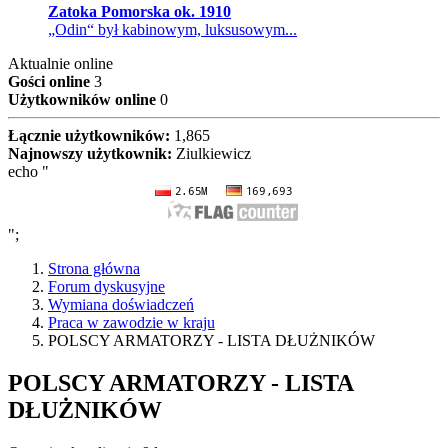
Zatoka Pomorska ok. 1910
„Odin“ był kabinowym, luksusowym...
Aktualnie online
Gości online
3
Użytkowników online
0
Łącznie użytkowników:
1,865
Najnowszy użytkownik:
Ziulkiewicz
echo "
";
Strona główna
Forum dyskusyjne
Wymiana doświadczeń
Praca w zawodzie w kraju
POLSCY ARMATORZY - LISTA DŁUŻNIKÓW
POLSCY ARMATORZY - LISTA
DŁUŻNIKÓW