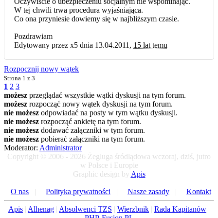
Oczywiście o ubezpieczeniu socjalnym nie wspominając.
W tej chwili trwa procedura wyjaśniająca.
Co ona przyniesie dowiemy się w najbliższym czasie.
Pozdrawiam
Edytowany przez x5 dnia 13.04.2011,
15 lat temu
Rozpocznij nowy wątek
Strona
1 z 3
1
2
3
możesz
przeglądać wszystkie wątki dyskusji na tym forum.
możesz
rozpocząć nowy wątek dyskusji na tym forum.
nie możesz
odpowiadać na posty w tym wątku dyskusji.
nie możesz
rozpocząć ankietę na tym forum.
nie możesz
dodawać załączniki w tym forum.
nie możesz
pobierać załączniki na tym forum.
Moderator:
Administrator
Copyright © 2006 - 2026 Żegluga śródlądowa wczoraj, dziś, jutro
w Polsce i Europie
Graphic design by
Apis
O nas
|
Polityka prywatności
|
Nasze zasady
|
Kontakt
Apis
|
Alhenag
|
Absolwenci TZS
|
Wierzbnik
|
Rada Kapitanów
|
PHP-Fusion PL