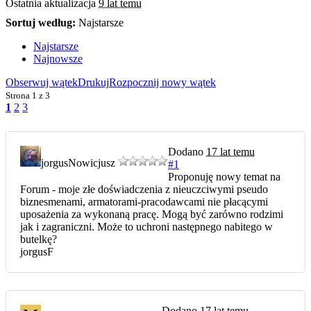
Ostatnia aktualizacja
9 lat temu
Sortuj według:
Najstarsze
Najstarsze
Najnowsze
Obserwuj wątek
Drukuj
Rozpocznij nowy wątek
Strona
1 z 3
1
2
3
Dodano
17 lat temu
jorgus
Nowicjusz
#1
Proponuję nowy temat na
Forum - moje złe doświadczenia z nieuczciwymi pseudo
biznesmenami, armatorami-pracodawcami nie płacącymi
uposażenia za wykonaną pracę. Mogą być zarówno rodzimi
jak i zagraniczni. Może to uchroni następnego nabitego w
butelkę?
jorgusF
Dodano
17 lat temu