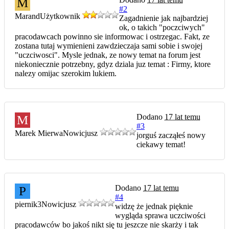
M
#2
Marand
Użytkownik
Zagadnienie jak najbardziej
ok, o takich "poczciwych"
pracodawcach powinno sie informowac i ostrzegac. Fakt, ze
zostana tutaj wymienieni zawdzieczaja sami sobie i swojej
"uczciwosci". Mysle jednak, ze nowy temat na forum jest
niekoniecznie potrzebny, gdyz dziala juz temat : Firmy, ktore
nalezy omijac szerokim lukiem.
Dodano
17 lat temu
M
#3
Marek Mierwa
Nowicjusz
jorguś zacząłeś nowy
ciekawy temat!
Dodano
17 lat temu
P
#4
piernik3
Nowicjusz
widzę że jednak pięknie
wygląda sprawa uczciwości
pracodawców bo jakoś nikt się tu jeszcze nie skarży i tak