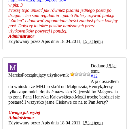
w pkt. 3
Proszę tego unikać jak równiez pisania jednego posta po
drugim - ten sam regulamin - pkt. 6 Należy używać funkcji
"Zmień" i dodawać zapomniane treści zamiast pisać kolejny
post. Dotyczy to także postów napisanych przez
użytkowników powyżej i poniżej.
Administrator
Edytowany przez Apis dnia 18.04.2011,
15 lat temu
Dodano
15 lat
M
temu
Mareks
Początkujący użytkownik
#12
A ja doszedłem
do wniosku że MHJ to skrót od Małgorzata,Henryk,Jerzy
tylko zapomnieli dopisać nazwisko Kajewski bo Małgorzata
to żona Pana Henryka Kajewskiego.Mogli trochę bardziej się
postarać.I wszystko jasne.Ciekawe co na to Pan Jerzy?
Uwaga jak wyżej
Administrator
Edytowany przez Apis dnia 18.04.2011,
15 lat temu