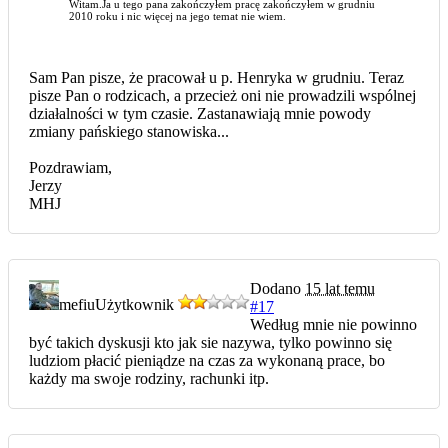
Witam.Ja u tego pana zakończyłem pracę zakończyłem w grudniu
2010 roku i nic więcej na jego temat nie wiem.
Sam Pan pisze, że pracował u p. Henryka w grudniu. Teraz
pisze Pan o rodzicach, a przecież oni nie prowadzili wspólnej
działalności w tym czasie. Zastanawiają mnie powody
zmiany pańskiego stanowiska...
Pozdrawiam,
Jerzy
MHJ
Dodano
15 lat temu
mefiu
Użytkownik
#17
Według mnie nie powinno
być takich dyskusji kto jak sie nazywa, tylko powinno się
ludziom płacić pieniądze na czas za wykonaną prace, bo
każdy ma swoje rodziny, rachunki itp.