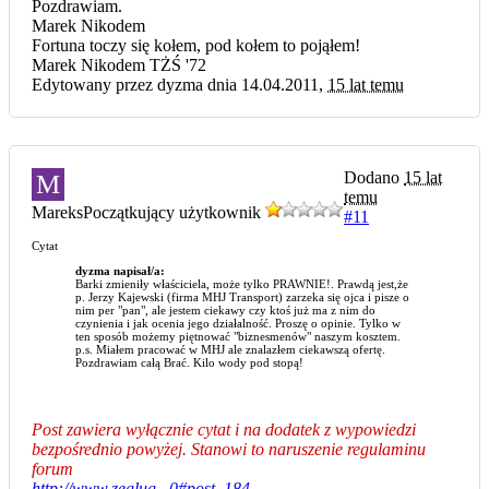
Pozdrawiam.
Marek Nikodem
Fortuna toczy się kołem, pod kołem to pojąłem!
Marek Nikodem TŻŚ '72
Edytowany przez dyzma dnia 14.04.2011,
15 lat temu
Dodano
15 lat
M
temu
Mareks
Początkujący użytkownik
#11
Cytat
dyzma napisał/a:
Barki zmieniły właściciela, może tylko PRAWNIE!. Prawdą jest,że
p. Jerzy Kajewski (firma MHJ Transport) zarzeka się ojca i pisze o
nim per "pan", ale jestem ciekawy czy ktoś już ma z nim do
czynienia i jak ocenia jego działalność. Proszę o opinie. Tylko w
ten sposób możemy piętnować "biznesmenów" naszym kosztem.
p.s. Miałem pracować w MHJ ale znalazłem ciekawszą ofertę.
Pozdrawiam całą Brać. Kilo wody pod stopą!
Post zawiera wyłącznie cytat i na dodatek z wypowiedzi
bezpośrednio powyżej. Stanowi to naruszenie regulaminu
forum
http://www.zeglug...0#post_184