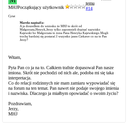
temu
MHJ
Początkujący użytkownik
#14
Cytat
Mareks napisał/a:
A ja doszedłem do wniosku że MHJ to skrót od
Małgorzata,Henryk,Jerzy tylko zapomnieli dopisać nazwisko
Kajewski bo Małgorzata to żona Pana Henryka Kajewskiego.Mogli
trochę bardziej się postarać.I wszystko jasne.Ciekawe co na to Pan
Jerzy?
Witam,
Pyta Pan co ja na to. Całkiem trafnie dopasował Pan nasze
imiona. Skrót nie pochodzi od nich ale, podoba mi się taka
interpretacja.
Co do relacji rodzinnych nie mam zamiaru wypowiadać się
na forum na ten temat. Pan nawet nie podaje swojego imienia
i nazwiska. Dlaczego ja miałbym opowiadać o swoim życiu?
Pozdrawiam,
Jerzy,
MHJ