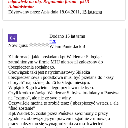
odpowiedź na nią. Regulamin forum - pkt.3
Administrator
Edytowany przez Apis dnia 18.04.2011,
15 lat temu
Dodano
15 lat temu
G
#20
Nowicjusz
Witam Panie Jacku!
Z informacji jakie posiadam kpt.Waldemar S. będąc
zatrudnionym w firmie MHJ nie został zgłoszony do
ubezpieczenia socjalnego.
Obowiązek taki jest natychmiastowy.Składka
ubezpieczeniowa i podatkowa musi być przelana do "kasy
chorych" najpóźniej do 26 każdego miesiąca.
W piątek 8-go kwietnia tego przelewu nie było.
Czyli krótko mówiąc Waldemar S. był zatrudniany u Państwa
na "czarno", ale nie ze swoje winy.
Oczywiście można to zrobić teraz ( ubezpieczyć wstecz ), ale
"ślad zostanie"
Kpt.Waldek S. został przez Państwa zwolniony z pracy
zgodnie z obowiązującym prawem i zgodnie z umową o
pracy należy mu się wynagrodzenia za m-c kwiecień.