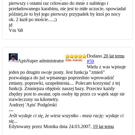
pierwszy i ostatni raz celowano do mnie z nabitego i
przeładowanego karabinu, nie jest to miłe uczucie, opowiadał
później,że to był jego pierwszy przypadek by ktoś po nocy
ok. 2 łaził po moście.....;)
jd
Vm '68
Dodano
20 lat temu
Apis
Super administrator
#59
Wielu z was wpisuje
jeden po drugim swoje posty. Jest funkcja "zmień"
pozwalająca do już wpisanego poprzednio wprowadzić
zmiany, poprawki, uzupełnienia.... Polecam korzystać z tej
funkcji. Zmniejsza objętośc naszej bazy. Przeciez każdy
zbędny post to awatar, opis osoby itp przez co wątek staje sie
rozwleczony na kilometry.
Andrzej 'Apis' Podgórski
---
Jeśli wydaje ci się, że wiesz wszystko - masz rację: wydaje ci
się...
Edytowany przez Monika dnia 24.03.2007,
19 lat temu