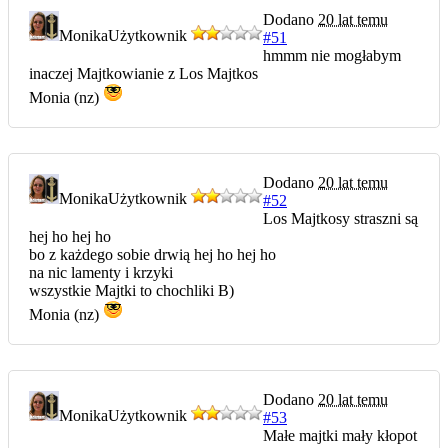
Dodano
20 lat temu
Monika
Użytkownik
#51
hmmm nie mogłabym
inaczej Majtkowianie z Los Majtkos
Monia (nz)
Dodano
20 lat temu
Monika
Użytkownik
#52
Los Majtkosy straszni są
hej ho hej ho
bo z każdego sobie drwią hej ho hej ho
na nic lamenty i krzyki
wszystkie Majtki to chochliki B)
Monia (nz)
Dodano
20 lat temu
Monika
Użytkownik
#53
Małe majtki mały kłopot