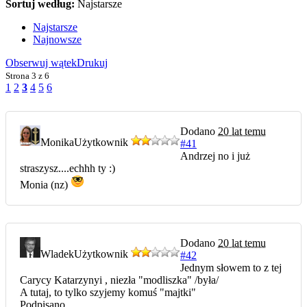
Sortuj według:
Najstarsze
Najstarsze
Najnowsze
Obserwuj wątek
Drukuj
Strona
3 z 6
1
2
3
4
5
6
Dodano
20 lat temu
Monika
Użytkownik
#41
Andrzej no i już
straszysz....echhh ty :)
Monia (nz)
Dodano
20 lat temu
Wladek
Użytkownik
#42
Jednym słowem to z tej
Carycy Katarzynyi , niezła "modliszka" /była/
A tutaj, to tylko szyjemy komuś "majtki"
Podpisano