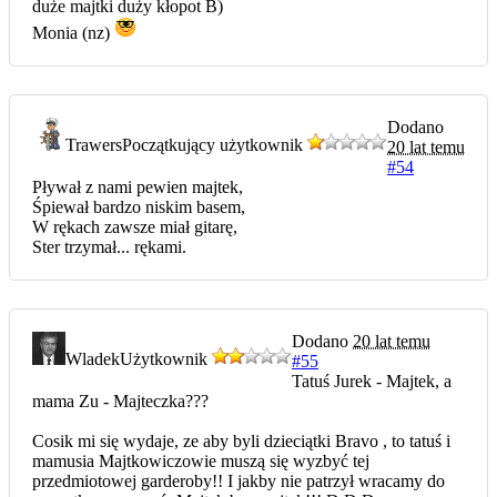
duże majtki duży kłopot B)
Monia (nz)
Dodano
Trawers
Początkujący użytkownik
20 lat temu
#54
Pływał z nami pewien majtek,
Śpiewał bardzo niskim basem,
W rękach zawsze miał gitarę,
Ster trzymał... rękami.
Dodano
20 lat temu
Wladek
Użytkownik
#55
Tatuś Jurek - Majtek, a
mama Zu - Majteczka???
Cosik mi się wydaje, ze aby byli dzieciątki Bravo , to tatuś i
mamusia Majtkowiczowie muszą się wyzbyć tej
przedmiotowej garderoby!! I jakby nie patrzył wracamy do