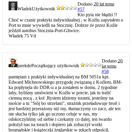
Dodano
20 lat temu
Wladek
Użytkownik
#57
Kto pyta nie błądzi !!
Choć w czasie praktyki indywidualnej , w Koźlu zapytałem o
Port to mnie wywiedli na Stocznię. Dobrze że przez Koźle
jeździł autobus Stocznia-Port-Gliwice.
Władek 75 Vd
Dodano
20
jurekde
Początkujący użytkownik
lat temu
#58
pamiętam z praktyki indywidualnej na BM 5051u kpt.
Edward Michnowskiego przygodę związaną z Koźlem, BM-
ka popłynęla do DDR-u a ja zostałem w domu, 2 tygodnie
laby, byliśmy umówieni w Koźlu w porcie, jak tu trafić
ciemną nocą , z kol .Rysiem idziemy torami, jesteśmy na
moście a tu "Stój bo strzelam", strażnik przeładowuje broń i
jest bardziej przerażony niż my, tłumaczymy co zacz, ale ten
nie słucha tylko jak go uczono celuje w nas, my
odskoczyliśmy od siebie i czekamy co dalej, ten twardo
położył nas na torach i dopiero jak zobaczył worki
bosmańskie i książeczki żeglarskie w rękach odpuścił,