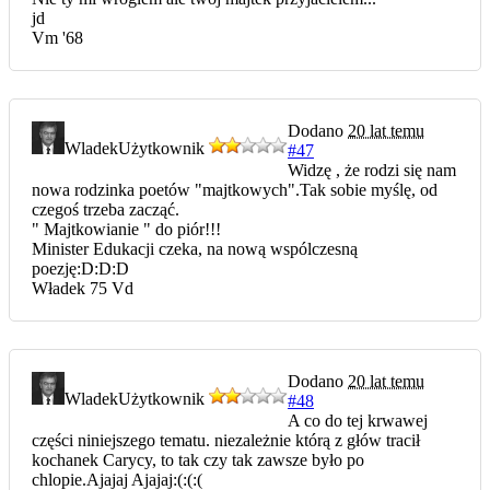
jd
Vm '68
Dodano
20 lat temu
Wladek
Użytkownik
#47
Widzę , że rodzi się nam
nowa rodzinka poetów "majtkowych".Tak sobie myślę, od
czegoś trzeba zacząć.
" Majtkowianie " do piór!!!
Minister Edukacji czeka, na nową wspólczesną
poezję:D:D:D
Władek 75 Vd
Dodano
20 lat temu
Wladek
Użytkownik
#48
A co do tej krwawej
części niniejszego tematu. niezależnie którą z głów tracił
kochanek Carycy, to tak czy tak zawsze było po
chlopie.Ajajaj Ajajaj:(:(:(