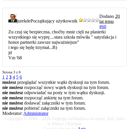
Dodano
20
jurekde
Początkujący użytkownik
lat temu
#60
Zu czuj się bezpieczna, choćby mnie cięli na plasterki
wszystkiego się wyprę....stara szkoła mówiła " satysfakcja i
honor partnerki zawsze najważniejsze"
i tego się będę trzymał...B)
jd
Vm '68
Strona
3 z 6
1
2
3
4
5
6
możesz
przeglądać wszystkie wątki dyskusji na tym forum.
nie możesz
rozpocząć nowy wątek dyskusji na tym forum.
nie możesz
odpowiadać na posty w tym wątku dyskusji.
nie możesz
rozpocząć ankietę na tym forum.
nie możesz
dodawać załączniki w tym forum.
nie możesz
pobierać załączniki na tym forum.
Moderator:
Administrator
Copyright © 2006 - 2026 Żegluga śródlądowa wczoraj, dziś, jutro
w Polsce i Europie
Graphic design by
Apis