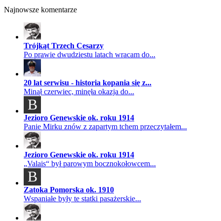
Najnowsze komentarze
Trójkąt Trzech Cesarzy
Po prawie dwudziestu latach wracam do...
20 lat serwisu - historia kopania się z...
Minął czerwiec, minęła okazja do...
B
Jezioro Genewskie ok. roku 1914
Panie Mirku znów z zapartym tchem przeczytałem...
Jezioro Genewskie ok. roku 1914
„Valais“ był parowym bocznokołowcem...
B
Zatoka Pomorska ok. 1910
Wspaniałe były te statki pasażerskie...