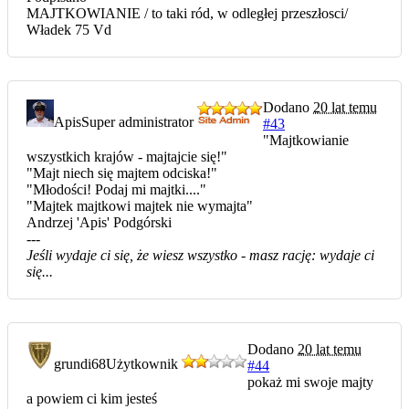
MAJTKOWIANIE / to taki ród, w odległej przeszłosci/
Władek 75 Vd
Dodano
20 lat temu
Apis
Super administrator
#43
"Majtkowianie
wszystkich krajów - majtajcie się!"
"Majt niech się majtem odciska!"
"Młodości! Podaj mi majtki...."
"Majtek majtkowi majtek nie wymajta"
Andrzej 'Apis' Podgórski
---
Jeśli wydaje ci się, że wiesz wszystko - masz rację: wydaje ci
się...
Dodano
20 lat temu
grundi68
Użytkownik
#44
pokaż mi swoje majty
a powiem ci kim jesteś