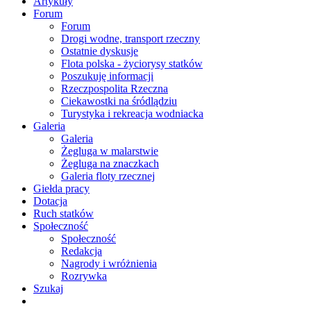
Artykuły
Forum
Forum
Drogi wodne, transport rzeczny
Ostatnie dyskusje
Flota polska - życiorysy statków
Poszukuję informacji
Rzeczpospolita Rzeczna
Ciekawostki na śródlądziu
Turystyka i rekreacja wodniacka
Galeria
Galeria
Żegluga w malarstwie
Żegluga na znaczkach
Galeria floty rzecznej
Giełda pracy
Dotacja
Ruch statków
Społeczność
Społeczność
Redakcja
Nagrody i wróżnienia
Rozrywka
Szukaj