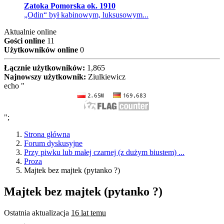
Zatoka Pomorska ok. 1910
„Odin“ był kabinowym, luksusowym...
Aktualnie online
Gości online
11
Użytkowników online
0
Łącznie użytkowników:
1,865
Najnowszy użytkownik:
Ziulkiewicz
echo "
";
Strona główna
Forum dyskusyjne
Przy piwku lub małej czarnej (z dużym biustem) ...
Proza
Majtek bez majtek (pytanko ?)
Majtek bez majtek (pytanko ?)
Ostatnia aktualizacja
16 lat temu