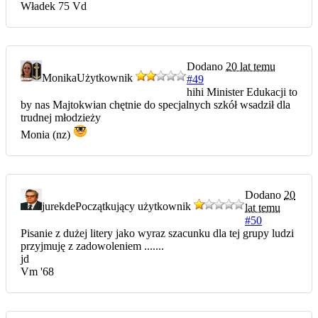
Władek 75 Vd
Dodano
20 lat temu
Monika
Użytkownik
#49
hihi Minister Edukacji to
by nas Majtokwian chętnie do specjalnych szkół wsadził dla
trudnej młodzieży
Monia (nz)
Dodano
20
jurekde
Początkujący użytkownik
lat temu
#50
Pisanie z dużej litery jako wyraz szacunku dla tej grupy ludzi
przyjmuję z zadowoleniem .......
jd
Vm '68