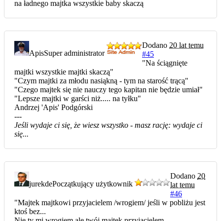
na ładnego majtka wszystkie baby skaczą
Dodano
20 lat temu
Apis
Super administrator
#45
"Na ściągnięte
majtki wszystkie majtki skaczą"
"Czym majtki za młodu nasiąkną - tym na starość trącą"
"Czego majtek się nie nauczy tego kapitan nie będzie umiał"
"Lepsze majtki w garści niż..... na tyłku"
Andrzej 'Apis' Podgórski
---
Jeśli wydaje ci się, że wiesz wszystko - masz rację: wydaje ci
się...
Dodano
20
jurekde
Początkujący użytkownik
lat temu
#46
"Majtek majtkowi przyjacielem /wrogiem/ jeśli w pobliżu jest
ktoś bez...
Nie ty mi wrogiem ale twój majtek przyjacielem...