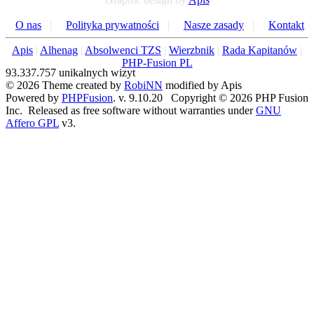
O nas
|
Polityka prywatności
|
Nasze zasady
|
Kontakt
Apis
|
Alhenag
|
Absolwenci TZS
|
Wierzbnik
|
Rada Kapitanów
|
PHP-Fusion PL
93.337.757 unikalnych wizyt
© 2026 Theme created by
RobiNN
modified by Apis
Powered by
PHPFusion
. v. 9.10.20 Copyright © 2026 PHP Fusion
Inc. Released as free software without warranties under
GNU
Affero GPL
v3.