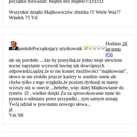
początku rozwazań: Majtek bez majtek!!!:D:D:D
Wszystkie dziątki Majtkowiczów zbiórka !!! Wiele Was??
Władek 75 Vd
Dodano
20
jurekde
Początkujący użytkownik
lat temu
#56
ale się porobiło ... kto by pomyślał,że jedno moje niewinne
nocne zapytanie wyzwoli lawinę tak dowcipnych
odpowiedzi,sądzę,że to nie koniec możliwości "majtkowian",
słowo to nie zrobiło jeszcze kariery w sondzie onetu ale
chyba tylko z tego względu,że poziom dyskusji tu mamy
wyższy niz w onecie ...hehehe, więc dalej Majtkowianie do
rymów :D , wielkie dzięki Zu za sprowokowanie mnie do
pytania o odmiany przez przypadki....tym samym uznaję
Twój udział w powstaniu nowego słowa...
jd
Vm '68