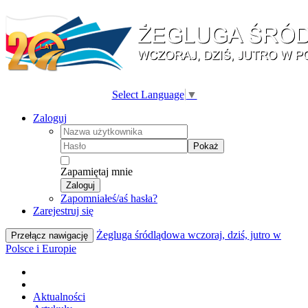
Select Language
▼
Zaloguj
Pokaż
Zapamiętaj mnie
Zaloguj
Zapomniałeś/aś hasła?
Zarejestruj się
Żegluga śródlądowa wczoraj, dziś, jutro w
Przełącz nawigację
Polsce i Europie
Aktualności