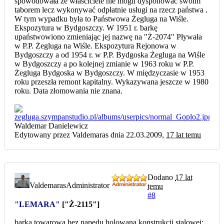
spowodowała że właściciele nie mogli dysponować swoim
taborem lecz wykonywać odpłatnie usługi na rzecz państwa .
W tym wypadku była to Państwowa Żegluga na Wiśle.
Ekspozytura w Bydgoszczy. W 1951 r. barkę
upaństwowiono zmieniając jej nazwę na "Ż-2074" Pływała
w P.P. Żegluga na Wiśle. Ekspozytura Rejonowa w
Bydgoszczy a od 1954 r. w P.P. Bydgoska Żegluga na Wiśle
w Bydgoszczy a po kolejnej zmianie w 1963 roku w P.P.
Żegluga Bydgoska w Bydgoszczy. W międzyczasie w 1953
roku przeszła remont kapitalny. Wykazywana jeszcze w 1980
roku. Data złomowania nie znana.
Waldemar Danielewicz
Edytowany przez Valdemaras dnia 22.03.2009,
17 lat temu
Dodano
17 lat
Valdemaras
Administrator
temu
#8
"LEMARA"
["Ż-2115"]
barka towarowa bez napędu holowana konstrukcji stalowej;