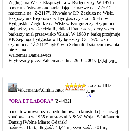
Żegluga na Wiśle. Ekspozytura w Bydgoszczy. W 1951 r.
barkę upaństwowiono zmieniając jej nazwę na "Ż-3012" a
następnie na "Ż-2117". Pływała w P.P. Żegluga na Wisle.
Ekspozytura Rejonowa w Bydgoszczy a od 1954 r. w
Bydgoskiej Żegludze na Wiśle w Bydgoszczy. Szyprem na
niej był syn właściciela Rychlicki Franciszek, który wsród
barkarzy miał przezwisko 'Gizia'. W 1963 r. barkę przejmuje
P.P. Żegluga Bydgoska w Bydgoszczy. Od 1976 roku
szyprem na "Ż-2117" był Erwin Schmidt. Data złomowania
nie znana.
Waldemar Danielewicz
Edytowany przez Valdemaras dnia 26.01.2009,
18 lat temu
Dodano
18 lat
Valdemaras
Administrator
temu
#5
"ORA ET LABORA"
[Ż-4432]
barka towarowa bez napędu holowana konstrukcji stalowej
zbudowana w 1935 r. w stoczni A & W. Wojan Schiffswerft,
Danzig [Wolne Miasto Gdańsk]
nośność: 313 t.; długość: 43,44 m; szerokość: 5,01 m;