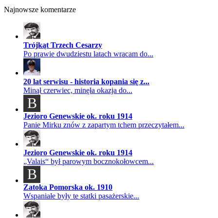
Najnowsze komentarze
Trójkąt Trzech Cesarzy
Po prawie dwudziestu latach wracam do...
20 lat serwisu - historia kopania się z...
Minął czerwiec, minęła okazja do...
B
Jezioro Genewskie ok. roku 1914
Panie Mirku znów z zapartym tchem przeczytałem...
Jezioro Genewskie ok. roku 1914
„Valais“ był parowym bocznokołowcem...
B
Zatoka Pomorska ok. 1910
Wspaniałe były te statki pasażerskie...