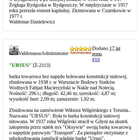
Żegluga Bydgoska w Bydgoszczy. W międzyczasie w 1957
roku przeszła remont kapitalny. Złomowana w Czarnkowie w
1977 r.
Waldemar Danielewicz
Dodano
17 lat
Valdemaras
Administrator
temu
#10
"URSUS"
[Ż-2113]
barka towarowa bez napędu holowana konstrukcji stalowej,
zbudowana w 1938 r. w Warsztacie Budowy Statków
Wodnych Fabjan Macierzyński w Nakle nad Notecią.
Nośność: 296 t.; długość: 42,46 m; szerokość: 4,87 m;
wysokość burt: 2,09 m; zanurzenie: 1,92 m.
Zbudowana na zamówienie Wiktora Wilgórskiego z Torunia..
Nazwana "URSUS". Była to barka konstrukcji stalowej
nitowana. W 1937 roku Wilgórski stracił w Gdyni na skutek
zatopienia przez statek m/s "Oksywie" swoją barkę towarową
o napędzie parowym "Transport". Za pieniądze otrzymane z
odszkodowania zamówił właśnie barkę "Ursus".