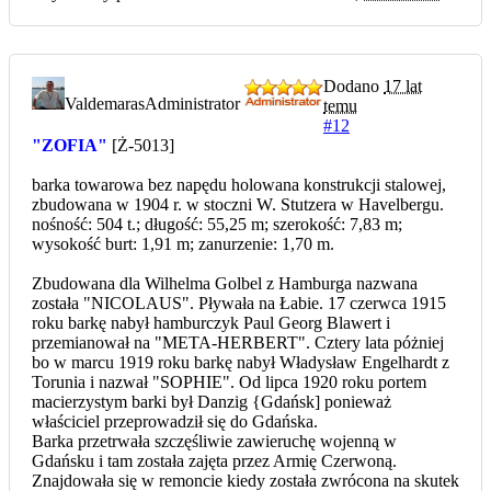
Dodano
17 lat
Valdemaras
Administrator
temu
#12
"ZOFIA"
[Ż-5013]
barka towarowa bez napędu holowana konstrukcji stalowej,
zbudowana w 1904 r. w stoczni W. Stutzera w Havelbergu.
nośność: 504 t.; długość: 55,25 m; szerokość: 7,83 m;
wysokość burt: 1,91 m; zanurzenie: 1,70 m.
Zbudowana dla Wilhelma Golbel z Hamburga nazwana
została "NICOLAUS". Pływała na Łabie. 17 czerwca 1915
roku barkę nabył hamburczyk Paul Georg Blawert i
przemianował na "META-HERBERT". Cztery lata póżniej
bo w marcu 1919 roku barkę nabył Władysław Engelhardt z
Torunia i nazwał "SOPHIE". Od lipca 1920 roku portem
macierzystym barki był Danzig {Gdańsk] ponieważ
właściciel przeprowadził się do Gdańska.
Barka przetrwała szczęśliwie zawieruchę wojenną w
Gdańsku i tam została zajęta przez Armię Czerwoną.
Znajdowała się w remoncie kiedy została zwrócona na skutek