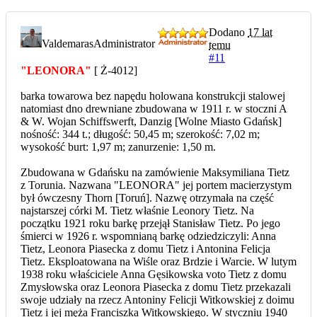
Dodano
17 lat
Valdemaras
Administrator
temu
#11
"LEONORA"
[ Ż-4012]
barka towarowa bez napędu holowana konstrukcji stalowej
natomiast dno drewniane zbudowana w 1911 r. w stoczni A
& W. Wojan Schiffswerft, Danzig [Wolne Miasto Gdańsk]
nośność: 344 t.; długość: 50,45 m; szerokość: 7,02 m;
wysokość burt: 1,97 m; zanurzenie: 1,50 m.
Zbudowana w Gdańsku na zamówienie Maksymiliana Tietz
z Torunia. Nazwana "LEONORA" jej portem macierzystym
był ówczesny Thorn [Toruń]. Nazwę otrzymała na część
najstarszej córki M. Tietz właśnie Leonory Tietz. Na
początku 1921 roku barkę przejął Stanisław Tietz. Po jego
śmierci w 1926 r. wspomnianą barkę odziedziczyli: Anna
Tietz, Leonora Piasecka z domu Tietz i Antonina Felicja
Tietz. Eksploatowana na Wiśle oraz Brdzie i Warcie. W lutym
1938 roku właściciele Anna Gęsikowska voto Tietz z domu
Zmysłowska oraz Leonora Piasecka z domu Tietz przekazali
swoje udziały na rzecz Antoniny Felicji Witkowskiej z doimu
Tietz i jej męża Franciszka Witkowskiego. W styczniu 1940