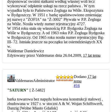
dysponować swoimi statkami według własnej woli lecz
wykonywać odpłatnie usługi na rzecz państwa . W tym
wypadku była to Państwowa Żegluga na Wiśle. Ekspozytura
w Bydgoszczy. W 1951 r. barkę upaństwowiono zmieniając
jej nazwę z "ZOFIA" na "Ż-3002" Pływała w P.P. Żegluga
na Wiśle. Nosiła wtedy numer rejestracyjny 4727.
W 1954 roku stała się własnością P.P. Bydgoska Żegluga na
Wiśle w Bydgoszczy. A od 1963 roku P.P. Żegluga Bydgoska
w Bydgoszczy. Od 1965 roku nosiła numer rejestracyjny Bg-
III- 72. Istniała jeszcze na początku lat osiemdziesiątych XX
w.
Waldemar Danielewicz
Edytowany przez Valdemaras dnia 26.04.2009,
17 lat temu
Dodano
17 lat
Valdemaras
Administrator
temu
#16
"SATURN"
[ Ż-5482]
barka towarowa bez napędu holowana konstrukcji stalowej ,
zbudowana w 1927 r. w stoczni A & W. Wojan Schiffswerft,
Danzig [Wolne Miasto Gdańsk]