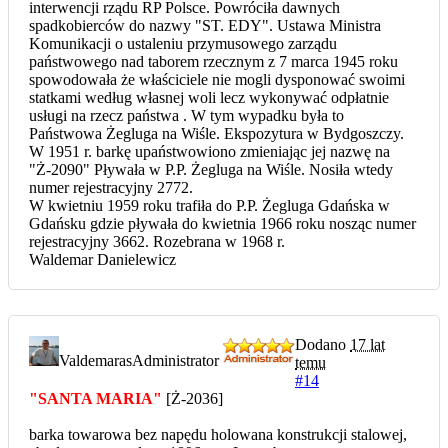
interwencji rządu RP Polsce. Powróciła dawnych
spadkobierców do nazwy "ST. EDY". Ustawa Ministra
Komunikacji o ustaleniu przymusowego zarządu
państwowego nad taborem rzecznym z 7 marca 1945 roku
spowodowała że właściciele nie mogli dysponować swoimi
statkami według własnej woli lecz wykonywać odpłatnie
usługi na rzecz państwa . W tym wypadku była to
Państwowa Żegluga na Wiśle. Ekspozytura w Bydgoszczy.
W 1951 r. barkę upaństwowiono zmieniając jej nazwę na
"Ż-2090" Pływała w P.P. Żegluga na Wiśle. Nosiła wtedy
numer rejestracyjny 2772.
W kwietniu 1959 roku trafiła do P.P. Żegluga Gdańska w
Gdańsku gdzie pływała do kwietnia 1966 roku nosząc numer
rejestracyjny 3662. Rozebrana w 1968 r.
Waldemar Danielewicz
Dodano
17 lat
Valdemaras
Administrator
temu
#14
"SANTA MARIA"
[Ż-2036]
barka towarowa bez napędu holowana konstrukcji stalowej,