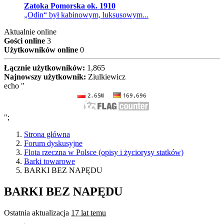
Zatoka Pomorska ok. 1910
„Odin“ był kabinowym, luksusowym...
Aktualnie online
Gości online
3
Użytkowników online
0
Łącznie użytkowników:
1,865
Najnowszy użytkownik:
Ziulkiewicz
echo "
";
Strona główna
Forum dyskusyjne
Flota rzeczna w Polsce (opisy i życiorysy statków)
Barki towarowe
BARKI BEZ NAPĘDU
BARKI BEZ NAPĘDU
Ostatnia aktualizacja
17 lat temu