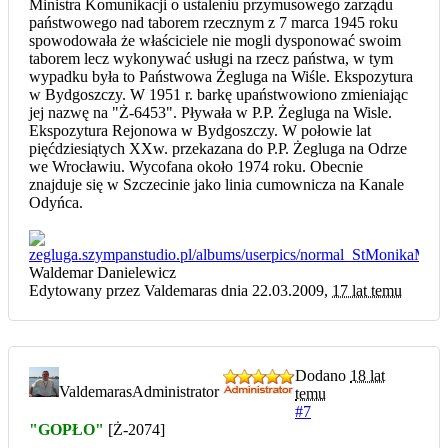
Ministra Komunikacji o ustaleniu przymusowego zarządu
państwowego nad taborem rzecznym z 7 marca 1945 roku
spowodowała że właściciele nie mogli dysponować swoim
taborem lecz wykonywać usługi na rzecz państwa, w tym
wypadku była to Państwowa Żegluga na Wiśle. Ekspozytura
w Bydgoszczy. W 1951 r. barkę upaństwowiono zmieniając
jej nazwę na "Ż-6453". Pływała w P.P. Żegluga na Wisle.
Ekspozytura Rejonowa w Bydgoszczy. W połowie lat
pięćdziesiątych XXw. przekazana do P.P. Żegluga na Odrze
we Wrocławiu. Wycofana około 1974 roku. Obecnie
znajduje się w Szczecinie jako linia cumownicza na Kanale
Odyńca.
Waldemar Danielewicz
Edytowany przez Valdemaras dnia 22.03.2009,
17 lat temu
Dodano
18 lat
Valdemaras
Administrator
temu
#7
"GOPŁO"
[Ż-2074]