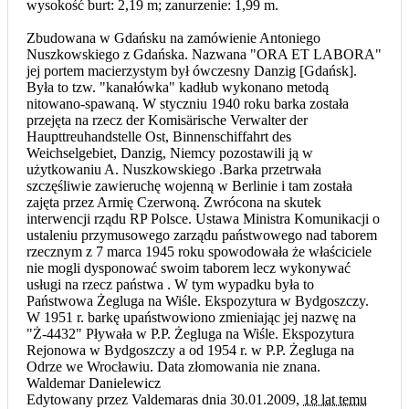
wysokość burt: 2,19 m; zanurzenie: 1,99 m.
Zbudowana w Gdańsku na zamówienie Antoniego
Nuszkowskiego z Gdańska. Nazwana "ORA ET LABORA"
jej portem macierzystym był ówczesny Danzig [Gdańsk].
Była to tzw. "kanałówka" kadłub wykonano metodą
nitowano-spawaną. W styczniu 1940 roku barka została
przejęta na rzecz der Komisärische Verwalter der
Haupttreuhandstelle Ost, Binnenschiffahrt des
Weichselgebiet, Danzig, Niemcy pozostawili ją w
użytkowaniu A. Nuszkowskiego .Barka przetrwała
szczęśliwie zawieruchę wojenną w Berlinie i tam została
zajęta przez Armię Czerwoną. Zwrócona na skutek
interwencji rządu RP Polsce. Ustawa Ministra Komunikacji o
ustaleniu przymusowego zarządu państwowego nad taborem
rzecznym z 7 marca 1945 roku spowodowała że właściciele
nie mogli dysponować swoim taborem lecz wykonywać
usługi na rzecz państwa . W tym wypadku była to
Państwowa Żegluga na Wiśle. Ekspozytura w Bydgoszczy.
W 1951 r. barkę upaństwowiono zmieniając jej nazwę na
"Ż-4432" Pływała w P.P. Żegluga na Wiśle. Ekspozytura
Rejonowa w Bydgoszczy a od 1954 r. w P.P. Żegluga na
Odrze we Wrocławiu. Data złomowania nie znana.
Waldemar Danielewicz
Edytowany przez Valdemaras dnia 30.01.2009,
18 lat temu