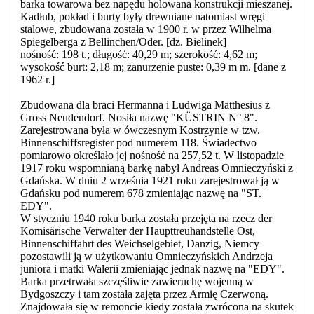
barka towarowa bez napędu holowana konstrukcji mieszanej.
Kadłub, pokład i burty były drewniane natomiast wręgi
stalowe, zbudowana została w 1900 r. w przez Wilhelma
Spiegelberga z Bellinchen/Oder. [dz. Bielinek]
nośność: 198 t.; długość: 40,29 m; szerokość: 4,62 m;
wysokość burt: 2,18 m; zanurzenie puste: 0,39 m m. [dane z
1962 r.]
Zbudowana dla braci Hermanna i Ludwiga Matthesius z
Gross Neudendorf. Nosiła nazwę "KÜSTRIN N° 8".
Zarejestrowana była w ówczesnym Kostrzynie w tzw.
Binnenschiffsregister pod numerem 118. Świadectwo
pomiarowo określało jej nośność na 257,52 t. W listopadzie
1917 roku wspomnianą barkę nabył Andreas Omnieczyński z
Gdańska. W dniu 2 września 1921 roku zarejestrował ją w
Gdańsku pod numerem 678 zmieniając nazwę na "ST.
EDY".
W styczniu 1940 roku barka została przejęta na rzecz der
Komisärische Verwalter der Haupttreuhandstelle Ost,
Binnenschiffahrt des Weichselgebiet, Danzig, Niemcy
pozostawili ją w użytkowaniu Omnieczyńskich Andrzeja
juniora i matki Walerii zmieniając jednak nazwę na "EDY".
Barka przetrwała szczęśliwie zawieruchę wojenną w
Bydgoszczy i tam została zajęta przez Armię Czerwoną.
Znajdowała się w remoncie kiedy została zwrócona na skutek