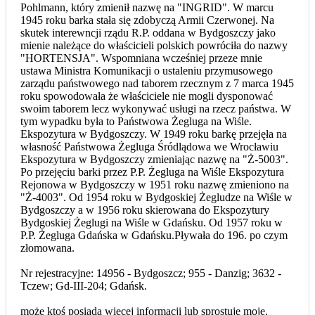
Pohlmann, który zmienił nazwę na "INGRID". W marcu
1945 roku barka stała się zdobyczą Armii Czerwonej. Na
skutek interewncji rządu R.P. oddana w Bydgoszczy jako
mienie należące do właścicieli polskich powróciła do nazwy
"HORTENSJA". Wspomniana wcześniej przeze mnie
ustawa Ministra Komunikacji o ustaleniu przymusowego
zarządu państwowego nad taborem rzecznym z 7 marca 1945
roku spowodowała że właściciele nie mogli dysponować
swoim taborem lecz wykonywać usługi na rzecz państwa. W
tym wypadku była to Państwowa Żegluga na Wiśle.
Ekspozytura w Bydgoszczy. W 1949 roku barkę przejęła na
własność Państwowa Żegluga Śródlądowa we Wrocławiu
Ekspozytura w Bydgoszczy zmieniając nazwę na "Ż-5003".
Po przejęciu barki przez P.P. Żegluga na Wiśle Ekspozytura
Rejonowa w Bydgoszczy w 1951 roku nazwę zmieniono na
"Ż-4003". Od 1954 roku w Bydgoskiej Żegludze na Wiśle w
Bydgoszczy a w 1956 roku skierowana do Ekspozytury
Bydgoskiej Żeglugi na Wiśle w Gdańsku. Od 1957 roku w
P.P. Żegluga Gdańska w Gdańsku.Pływała do 196. po czym
złomowana.
Nr rejestracyjne: 14956 - Bydgoszcz; 955 - Danzig; 3632 -
Tczew; Gd-III-204; Gdańsk.
może ktoś posiada więcej informacji lub sprostuje moje.