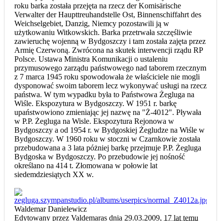
roku barka została przejęta na rzecz der Komisärische
Verwalter der Haupttreuhandstelle Ost, Binnenschiffahrt des
Weichselgebiet, Danzig, Niemcy pozostawili ją w
użytkowaniu Witkowskich. Barka przetrwała szczęśliwie
zawieruchę wojenną w Bydgoszczy i tam została zajęta przez
Armię Czerwoną. Zwrócona na skutek interwencji rządu RP
Polsce. Ustawa Ministra Komunikacji o ustaleniu
przymusowego zarządu państwowego nad taborem rzecznym
z 7 marca 1945 roku spowodowała że właściciele nie mogli
dysponować swoim taborem lecz wykonywać usługi na rzecz
państwa. W tym wypadku była to Państwowa Żegluga na
Wiśle. Ekspozytura w Bydgoszczy. W 1951 r. barkę
upaństwowiono zmieniając jej nazwę na "Ż-4012". Pływała
w P.P. Żegluga na Wisle. Ekspozytura Rejonowa w
Bydgoszczy a od 1954 r. w Bydgoskiej Żegludze na Wiśle w
Bydgoszczy. W 1960 roku w stoczni w Czarnkowie została
przebudowana a 3 lata póżniej barkę przejmuje P.P. Żegluga
Bydgoska w Bydgoszczy. Po przebudowie jej nośność
określano na 414 t. Złomowana w połowie lat
siedemdziesiątych XX w.
Waldemar Danielewicz
Edytowany przez Valdemaras dnia 29.03.2009,
17 lat temu