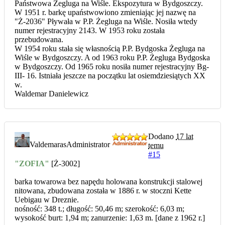
Państwowa Żegluga na Wiśle. Ekspozytura w Bydgoszczy.
W 1951 r. barkę upaństwowiono zmieniając jej nazwę na
"Ż-2036" Pływała w P.P. Żegluga na Wiśle. Nosiła wtedy
numer rejestracyjny 2143. W 1953 roku została
przebudowana.
W 1954 roku stała się własnością P.P. Bydgoska Żegluga na
Wiśle w Bydgoszczy. A od 1963 roku P.P. Żegluga Bydgoska
w Bydgoszczy. Od 1965 roku nosiła numer rejestracyjny Bg-
III- 16. Istniała jeszcze na początku lat osiemdziesiątych XX
w.
Waldemar Danielewicz
Dodano
17 lat
Valdemaras
Administrator
temu
#15
"ZOFIA"
[Ż-3002]
barka towarowa bez napędu holowana konstrukcji stalowej
nitowana, zbudowana została w 1886 r. w stoczni Kette
Uebigau w Dreznie.
nośność: 348 t.; długość: 50,46 m; szerokość: 6,03 m;
wysokość burt: 1,94 m; zanurzenie: 1,63 m. [dane z 1962 r.]