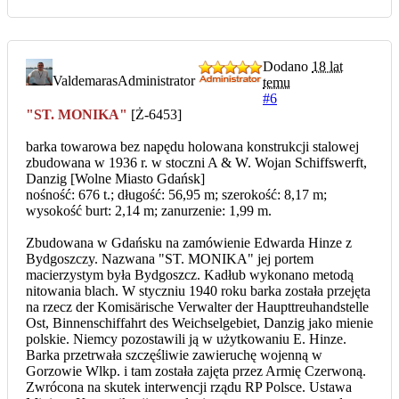
Dodano
18 lat
Valdemaras
Administrator
temu
#6
"ST. MONIKA"
[Ż-6453]
barka towarowa bez napędu holowana konstrukcji stalowej
zbudowana w 1936 r. w stoczni A & W. Wojan Schiffswerft,
Danzig [Wolne Miasto Gdańsk]
nośność: 676 t.; długość: 56,95 m; szerokość: 8,17 m;
wysokość burt: 2,14 m; zanurzenie: 1,99 m.
Zbudowana w Gdańsku na zamówienie Edwarda Hinze z
Bydgoszczy. Nazwana "ST. MONIKA" jej portem
macierzystym była Bydgoszcz. Kadłub wykonano metodą
nitowania blach. W styczniu 1940 roku barka została przejęta
na rzecz der Komisärische Verwalter der Haupttreuhandstelle
Ost, Binnenschiffahrt des Weichselgebiet, Danzig jako mienie
polskie. Niemcy pozostawili ją w użytkowaniu E. Hinze.
Barka przetrwała szczęśliwie zawieruchę wojenną w
Gorzowie Wlkp. i tam została zajęta przez Armię Czerwoną.
Zwrócona na skutek interwencji rządu RP Polsce. Ustawa