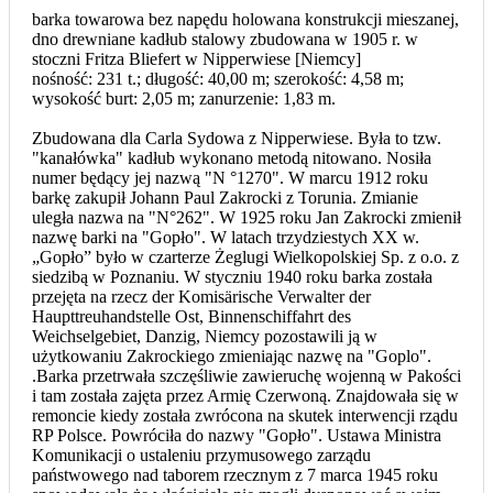
barka towarowa bez napędu holowana konstrukcji mieszanej,
dno drewniane kadłub stalowy zbudowana w 1905 r. w
stoczni Fritza Bliefert w Nipperwiese [Niemcy]
nośność: 231 t.; długość: 40,00 m; szerokość: 4,58 m;
wysokość burt: 2,05 m; zanurzenie: 1,83 m.
Zbudowana dla Carla Sydowa z Nipperwiese. Była to tzw.
"kanałówka" kadłub wykonano metodą nitowano. Nosiła
numer będący jej nazwą "N °1270". W marcu 1912 roku
barkę zakupił Johann Paul Zakrocki z Torunia. Zmianie
uległa nazwa na "N°262". W 1925 roku Jan Zakrocki zmienił
nazwę barki na "Gopło". W latach trzydziestych XX w.
„Gopło” było w czarterze Żeglugi Wielkopolskiej Sp. z o.o. z
siedzibą w Poznaniu. W styczniu 1940 roku barka została
przejęta na rzecz der Komisärische Verwalter der
Haupttreuhandstelle Ost, Binnenschiffahrt des
Weichselgebiet, Danzig, Niemcy pozostawili ją w
użytkowaniu Zakrockiego zmieniając nazwę na "Goplo".
.Barka przetrwała szczęśliwie zawieruchę wojenną w Pakości
i tam została zajęta przez Armię Czerwoną. Znajdowała się w
remoncie kiedy została zwrócona na skutek interwencji rządu
RP Polsce. Powróciła do nazwy "Gopło". Ustawa Ministra
Komunikacji o ustaleniu przymusowego zarządu
państwowego nad taborem rzecznym z 7 marca 1945 roku