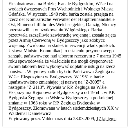
Eksploatowana na Brdzie, Kanale Bydgoskim, Wiśle i na
wodach ówczesnych Prus Wschodnich i Wolnego Miasta
Gdańska. W styczniu 1940 roku barka została przejęta na
rzecz der Komisärische Verwalter der Haupttreuhandstelle
Ost, Binnenschiffahrt des Weichselgebiet, Danzig, Niemcy
pozostawili ją w użytkowaniu Wilgórskiego. Barka
przetrwała szczęśliwie zawieruchę wojenną i została zajęta
przez Armię Czerwoną w Bydgoszczy jako zdobycz
wojenną. Zwrócona na skutek interwencji władz polskich.
Ustawa Ministra Komunikacji o ustaleniu przymusowego
zarządu państwowego nad taborem rzecznym z 7 marca 1945
roku spowodowała że właściciele nie mogli dysponować
swoim taborem lecz wykonywać odpłatnie usługi na rzecz
państwa . W tym wypadku była to Państwowa Żegluga na
Wiśle. Ekspozytura w Bydgoszczy. W 1951 r. barkę
upaństwowiono zmieniając jej nazwę na "Ż-3005" a
następnie "Ż-2113". Pływała w P.P. Żegluga na Wiśle.
Ekspozytura Rejonowa w Bydgoszczy a od 1954 r. w P.P.
Bydgoska Żegluga na Wiśle w Bydgoszczy a po kolejnej
zmianie w 1963 roku w P.P. Żegluga Bydgoska w
Bydgoszczy. Złomowana w latach siedemdziesiątych XX w.
Waldemar Danielewicz
Edytowany przez Valdemaras dnia 28.03.2009,
17 lat temu