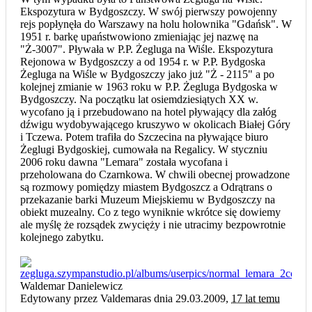
Ekspozytura w Bydgoszczy. W swój pierwszy powojenny
rejs popłynęła do Warszawy na holu holownika "Gdańsk". W
1951 r. barkę upaństwowiono zmieniając jej nazwę na
"Ż-3007". Pływała w P.P. Żegluga na Wiśle. Ekspozytura
Rejonowa w Bydgoszczy a od 1954 r. w P.P. Bydgoska
Żegluga na Wiśle w Bydgoszczy jako już "Ż - 2115" a po
kolejnej zmianie w 1963 roku w P.P. Żegluga Bydgoska w
Bydgoszczy. Na początku lat osiemdziesiątych XX w.
wycofano ją i przebudowano na hotel pływający dla załóg
dźwigu wydobywającego kruszywo w okolicach Białej Góry
i Tczewa. Potem trafiła do Szczecina na pływające biuro
Żeglugi Bydgoskiej, cumowała na Regalicy. W styczniu
2006 roku dawna "Lemara" została wycofana i
przeholowana do Czarnkowa. W chwili obecnej prowadzone
są rozmowy pomiędzy miastem Bydgoszcz a Odrątrans o
przekazanie barki Muzeum Miejskiemu w Bydgoszczy na
obiekt muzealny. Co z tego wyniknie wkrótce się dowiemy
ale myślę że rozsądek zwycięży i nie utracimy bezpowrotnie
kolejnego zabytku.
Waldemar Danielewicz
Edytowany przez Valdemaras dnia 29.03.2009,
17 lat temu