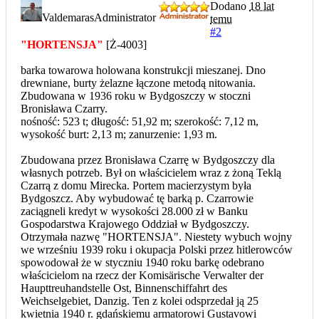
Dodano
18 lat
Valdemaras
Administrator
temu
#2
"HORTENSJA"
[Ż-4003]
barka towarowa holowana konstrukcji mieszanej. Dno
drewniane, burty żelazne łączone metodą nitowania.
Zbudowana w 1936 roku w Bydgoszczy w stoczni
Bronisława Czarry.
nośność: 523 t; długość: 51,92 m; szerokość: 7,12 m,
wysokość burt: 2,13 m; zanurzenie: 1,93 m.
Zbudowana przez Bronisława Czarrę w Bydgoszczy dla
własnych potrzeb. Był on właścicielem wraz z żoną Teklą
Czarrą z domu Mirecka. Portem macierzystym była
Bydgoszcz. Aby wybudować tę barką p. Czarrowie
zaciągneli kredyt w wysokości 28.000 zł w Banku
Gospodarstwa Krajowego Oddział w Bydgoszczy.
Otrzymała nazwę "HORTENSJA". Niestety wybuch wojny
we wrześniu 1939 roku i okupacja Polski przez hitlerowców
spowodował że w styczniu 1940 roku barkę odebrano
właścicielom na rzecz der Komisärische Verwalter der
Haupttreuhandstelle Ost, Binnenschiffahrt des
Weichselgebiet, Danzig. Ten z kolei odsprzedał ją 25
kwietnia 1940 r. gdańskiemu armatorowi Gustavowi