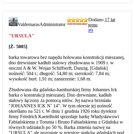
Dodano
17 lat
Valdemaras
Administrator
temu
#9
"URSULA"
[Ż- 5005]
barka towarowa bez napędu holowana konstrukcji mieszanej,
dno drewniane kadłub stalowy zbudowana w 1909 r. w
stoczni A & W. Wojan Schiffserft, Danzig. [Gdańsk]
nośność: 504 t.; długość: 54,80 m; szerokość: 7,84 m;
wysokość burt: 1,91 m; zanurzenie: 1,68 m.
Zbudowana dla gdańsko-hamburskiej firmy Johannes Ick
barka o konstrukcji mieszanej. Dno drewniane, kadłub
stalowy łączony za pomocą nitów. Jej nazwa brzmiała
"JOHANNES ICK N˚ 14". W tym okresie jej nośność
określano na 521 t. W dniu 1 grudnia 1926 roku dyrektor
firmy Friedrich Kaetelhold sprzedaje barkę Władysławowi
Fabiańskiemu z Torunia i Bruno Fabiańskiemu z Gdańska w
równych udziałach po 50 %. Barka zmienia nazwę na
"URSULA" ale pozostaje w rejestrze statków gdańskich pod