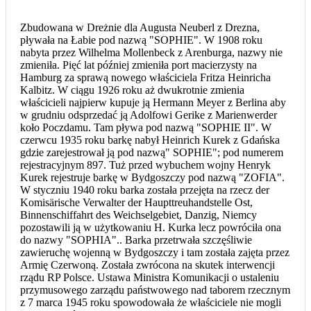
Zbudowana w Dreżnie dla Augusta Neuberl z Drezna,
pływała na Łabie pod nazwą "SOPHIE". W 1908 roku
nabyta przez Wilhelma Mollenbeck z Arenburga, nazwy nie
zmieniła. Pięć lat później zmieniła port macierzysty na
Hamburg za sprawą nowego właściciela Fritza Heinricha
Kalbitz. W ciągu 1926 roku aż dwukrotnie zmienia
właścicieli najpierw kupuje ją Hermann Meyer z Berlina aby
w grudniu odsprzedać ją Adolfowi Gerike z Marienwerder
koło Poczdamu. Tam pływa pod nazwą "SOPHIE II". W
czerwcu 1935 roku barkę nabył Heinrich Kurek z Gdańska
gdzie zarejestrował ją pod nazwą" SOPHIE"; pod numerem
rejestracyjnym 897. Tuż przed wybuchem wojny Henryk
Kurek rejestruje barkę w Bydgoszczy pod nazwą "ZOFIA".
W styczniu 1940 roku barka została przejęta na rzecz der
Komisärische Verwalter der Haupttreuhandstelle Ost,
Binnenschiffahrt des Weichselgebiet, Danzig, Niemcy
pozostawili ją w użytkowaniu H. Kurka lecz powróciła ona
do nazwy "SOPHIA".. Barka przetrwała szczęśliwie
zawieruchę wojenną w Bydgoszczy i tam została zajęta przez
Armię Czerwoną. Została zwrócona na skutek interwencji
rządu RP Polsce. Ustawa Ministra Komunikacji o ustaleniu
przymusowego zarządu państwowego nad taborem rzecznym
z 7 marca 1945 roku spowodowała że właściciele nie mogli