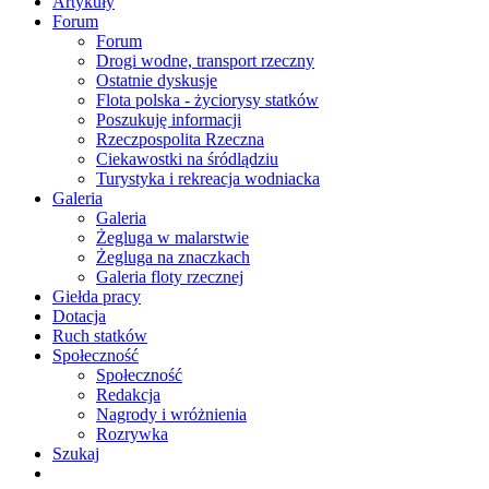
Artykuły
Forum
Forum
Drogi wodne, transport rzeczny
Ostatnie dyskusje
Flota polska - życiorysy statków
Poszukuję informacji
Rzeczpospolita Rzeczna
Ciekawostki na śródlądziu
Turystyka i rekreacja wodniacka
Galeria
Galeria
Żegluga w malarstwie
Żegluga na znaczkach
Galeria floty rzecznej
Giełda pracy
Dotacja
Ruch statków
Społeczność
Społeczność
Redakcja
Nagrody i wróżnienia
Rozrywka
Szukaj