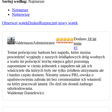
Sortuj według:
Najstarsze
Najstarsze
Najnowsze
Obserwuj wątek
Drukuj
Rozpocznij nowy wątek
Dodano
18 lat
Valdemaras
Administrator
temu
#1
Temat poświęcony barkom bez napędu, które można
powiedzieć wyginęły z naszych śródlądowych dróg wodnych
a warto im poświęcić trochę miejsca gdyż pozostają
zapomniane w cieniu jednostek z napędem tak jak ich
właściciele dla których były nie tylko żródłem utrzymania ale
i bardzo często domem. Niestety ustawa PRL-owska o
upaństwowieniu zabrała im bez ceromonialnie ich własność
na który pracowali latami. Do dziś nie dostali żadnego
odszkodowania.
Waldemar Danielewicz