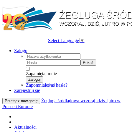
Select Language
▼
Zaloguj
Pokaż
Zapamiętaj mnie
Zaloguj
Zapomniałeś/aś hasła?
Zarejestruj się
Żegluga śródlądowa wczoraj, dziś, jutro w
Przełącz nawigację
Polsce i Europie
Aktualności