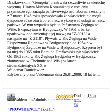
Drążkowskim. "Georgeta" przetrwała szczęśliwie zawieruchę
wojenną. Ustawa Ministra Komunikacji o ustaleniu
przymusowego zarządu państwowego nad taborem rzecznym
z 7 marca 1945 roku spowodowała że właściciele nie mogli
dysponować swoim taborem lecz wykonywać usługi na rzecz
państwa. W tym wypadku była to Państwowa Żegluga na
Wiśle. Ekspozytura w Bydgoszczy. W 1951 r. barkę
upaństwowiono zmieniając jej nazwę na "Ż-3013" a
następnie na "Ż-2118". Pływała w P.P. Żegluga na Wisle.
Ekspozytura Rejonowa w Bydgoszczy a od 1954 r. w
Bydgoskiej Żegludze na Wiśle w Bydgoszczy. Szyprem był
na niej do 1965 roku Edmund Drążkowski syn właściciela.
Od 1963 roku w P.P. Żegluga Bydgoska w Bydgoszczy,
złomowana w Chełmnie nad Wisłą w latach
siedemdziesiątych XX w.
Waldemar Danielewicz
Edytowany przez Valdemaras dnia 26.01.2009,
18 lat temu
Dodano
18 lat
Valdemaras
Administrator
temu
#4
"PROWIDENCE"
[Ż-2117]