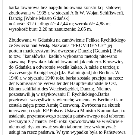
barka towarowa bez napędu holowana konstrukcji stalowej
zbudowana w 1935 r. w stoczni A & W. Wojan Schiffswerft,
Danzig [Wolne Miasto Gdańsk]
nośność: 312 t.; długość: 42,44 m; szerokość: 4,88 m;
wysokość burt: 2,20 m; zanurzenie: 2,05 m.
Zbudowana w Gdańsku na zamówienie Feliksa Rychlickiego
ze Świecia nad Wisłą. Nazwana "PROVIDENCE" jej
portem macierzystym był ówczesny Danzig [Gdańsk]. Była
to tzw. "kanałówka" kadłub wykonano metodą nitowano-
spawaną. Pływała z takimi towarami jak cukier z Kruszwicy
do Gdańska a odwrotnie woziła kakao. A także z tarcicą z
ówczesnego Konigsberga [dz. Kaliningrad] do Berlina. W
1940 r. w styczniu 1940 roku barka została przejęta na rzecz
der Komisärische Verwalter der Haupttreuhandstelle Ost,
Binnenschiffahrt des Weichselgebiet, Danzig, Niemcy
pozostawili ją w użytkowaniu F. Rychlickiego.Barka
przetrwała szczęśliwie zawieruchę wojenną w Berlinie i tam
została zajęta przez Armię Czerwoną. Zwrócona na skutek
interwencji rządu RP Polsce. Ustawa Ministra Komunikacji o
ustaleniu przymusowego zarządu państwowego nad taborem
rzecznym z 7 marca 1945 roku spowodowała że właściciele
nie mogli dysponować swoim taborem lecz wykonywać
usługi na rzecz państwa. W tym wypadku była to Państwowa