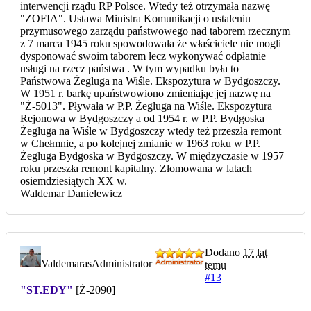
interwencji rządu RP Polsce. Wtedy też otrzymała nazwę
"ZOFIA". Ustawa Ministra Komunikacji o ustaleniu
przymusowego zarządu państwowego nad taborem rzecznym
z 7 marca 1945 roku spowodowała że właściciele nie mogli
dysponować swoim taborem lecz wykonywać odpłatnie
usługi na rzecz państwa . W tym wypadku była to
Państwowa Żegluga na Wiśle. Ekspozytura w Bydgoszczy.
W 1951 r. barkę upaństwowiono zmieniając jej nazwę na
"Ż-5013". Pływała w P.P. Żegluga na Wiśle. Ekspozytura
Rejonowa w Bydgoszczy a od 1954 r. w P.P. Bydgoska
Żegluga na Wiśle w Bydgoszczy wtedy też przeszła remont
w Chełmnie, a po kolejnej zmianie w 1963 roku w P.P.
Żegluga Bydgoska w Bydgoszczy. W międzyczasie w 1957
roku przeszła remont kapitalny. Złomowana w latach
osiemdziesiątych XX w.
Waldemar Danielewicz
Dodano
17 lat
Valdemaras
Administrator
temu
#13
"ST.EDY"
[Ż-2090]