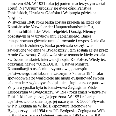
numerem 424. W 1931 roku jej portem macierzystym został
Toruń. Na"Ursuli" urodziły się dwie córki Państwa
Fabiańskich, Ursula w Gdańsku i Walpurgia gdzieś na
Nogacie.
W styczniu 1940 roku barka została przejęta na rzecz der
Komisärische Verwalter der Haupttreuhandstelle Ost,
Binnenschiffahrt des Weichselgebiet, Danzig, Niemcy
pozostawili ją w użytkowaniu Fabiańskiego. Barką
transportowano głównie umundurowanie i wyposażenie dla
niemieckich żołnierzy. Barka przetrwała szczęśliwie
zawieruchę wojenną w Bydgoszczy i tam została zajęta przez
Armię Czerwoną. Znajdowała się w remoncie kiedy została
zwrócona na skutek interwencji rządu RP Polsce. Wtedy też
otrzymała nazwę "URSZULA". Ustawa Ministra
Komunikacji o ustaleniu przymusowego zarządu
państwowego nad taborem rzecznym z 7 marca 1945 roku
spowodowała że właściciele nie mogli dysponować swoim
taborem lecz wykonywać odpłatnie usługi na rzecz państwa .
W tym wypadku była to Państwowa Żegluga na Wiśle.
Ekspozytura w Bydgoszczy. W 1947 roku zmarł Władysław
Fabiański i barkę przejęła jego żona. W 1951 r. barkę
upaństwowiono zmieniając jej nazwę na "Ż-5005" Pływała
w P.P. Żegluga na Wiśle. Ekspozytura Rejonowa w
Bydgoszczy a od 1954 r. w P.P. Bydgoska Żegluga na Wiśle
w Bydgoszczy a po kolejnej zmianie w 1963 roku w P.P.