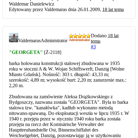
Waldemar Danielewicz
Edytowany przez Valdemaras dnia 26.01.2009,
18 lat temu
Dodano
18 lat
Valdemaras
Administrator
temu
#3
"GEORGETA"
[Ż-2118]
barka holowana konstrukcji stalowej zbudowana w 1935
roku w stoczni A & W. Wojan Schiffswerft, Danzig [Wolne
Miasto Gdańsk]. Nośność: 303 t. długość: 43,33 m;
szerokość: 4,89 m; wysokość burt: 2,20 m; zanurzenie max.:
2,20 m.
Zbudowana na zamówienie Aleksa Drążkowskiego z
Bydgoszczy, nazwana została "GEORGETA". Byla to barka
stalowa tzw. "kanałówka", kadłub wykonano metodą
nitowano-spawaną. Do eksploatacji weszła w lipcu 1935 r. W
1940 r. przejęta przez w styczniu 1940 roku barka została
przejęta na rzecz der Komisärische Verwalter der
Haupttreuhandstelle Ost, Binnenschiffahrt des
Weichselgebiet, Danzig, pozostawiając ją w użytkowaniu