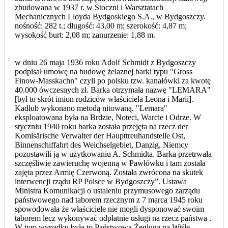
zbudowana w 1937 r. w Stoczni i Warsztatach
Mechanicznych Lloyda Bydgoskiego S.A., w Bydgoszczy.
nośność: 282 t.; długość: 43,00 m; szerokość: 4,87 m;
wysokość burt: 2,08 m; zanurzenie: 1,88 m.
w dniu 26 maja 1936 roku Adolf Schmidt z Bydgoszczy
podpisał umowę na budowę żelaznej barki typu "Gross
Finow-Masskachn" czyli po polsku tzw. kanałówki za kwotę
40.000 ówczesnych zł. Barka otrzymała nazwę "LEMARA"
[był to skrót imion rodziców właściciela Leona i Marii].
Kadłub wykonano metodą nitowaną. "Lemara"
eksploatowana była na Brdzie, Noteci, Warcie i Odrze. W
styczniu 1940 roku barka została przejęta na rzecz der
Komisärische Verwalter der Haupttreuhandstelle Ost,
Binnenschiffahrt des Weichselgebiet, Danzig, Niemcy
pozostawili ją w użytkowaniu A. Schmidta. Barka przetrwała
szczęśliwie zawieruchę wojenną w Pawłówku i tam została
zajęta przez Armię Czerwoną. Została zwrócona na skutek
interwencji rządu RP Polsce w Bydgoszczy”. Ustawa
Ministra Komunikacji o ustaleniu przymusowego zarządu
państwowego nad taborem rzecznym z 7 marca 1945 roku
spowodowała że właściciele nie mogli dysponować swoim
taborem lecz wykonywać odpłatnie usługi na rzecz państwa .
W tym wypadku była to Państwowa Żegluga na Wiśle.