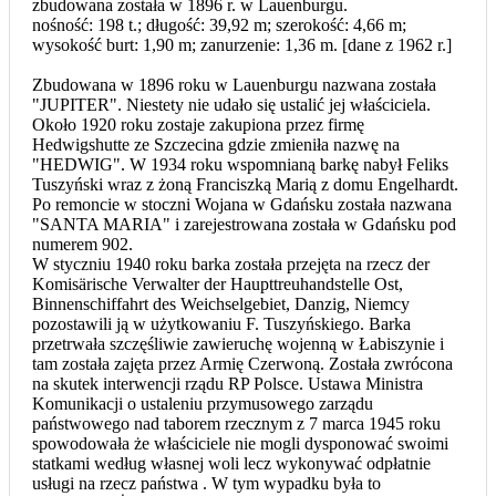
zbudowana została w 1896 r. w Lauenburgu.
nośność: 198 t.; długość: 39,92 m; szerokość: 4,66 m;
wysokość burt: 1,90 m; zanurzenie: 1,36 m. [dane z 1962 r.]
Zbudowana w 1896 roku w Lauenburgu nazwana została
"JUPITER". Niestety nie udało się ustalić jej właściciela.
Około 1920 roku zostaje zakupiona przez firmę
Hedwigshutte ze Szczecina gdzie zmieniła nazwę na
"HEDWIG". W 1934 roku wspomnianą barkę nabył Feliks
Tuszyński wraz z żoną Franciszką Marią z domu Engelhardt.
Po remoncie w stoczni Wojana w Gdańsku została nazwana
"SANTA MARIA" i zarejestrowana została w Gdańsku pod
numerem 902.
W styczniu 1940 roku barka została przejęta na rzecz der
Komisärische Verwalter der Haupttreuhandstelle Ost,
Binnenschiffahrt des Weichselgebiet, Danzig, Niemcy
pozostawili ją w użytkowaniu F. Tuszyńskiego. Barka
przetrwała szczęśliwie zawieruchę wojenną w Łabiszynie i
tam została zajęta przez Armię Czerwoną. Została zwrócona
na skutek interwencji rządu RP Polsce. Ustawa Ministra
Komunikacji o ustaleniu przymusowego zarządu
państwowego nad taborem rzecznym z 7 marca 1945 roku
spowodowała że właściciele nie mogli dysponować swoimi
statkami według własnej woli lecz wykonywać odpłatnie
usługi na rzecz państwa . W tym wypadku była to