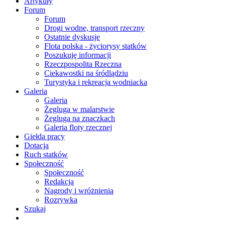
Artykuły
Forum
Forum
Drogi wodne, transport rzeczny
Ostatnie dyskusje
Flota polska - życiorysy statków
Poszukuję informacji
Rzeczpospolita Rzeczna
Ciekawostki na śródlądziu
Turystyka i rekreacja wodniacka
Galeria
Galeria
Żegluga w malarstwie
Żegluga na znaczkach
Galeria floty rzecznej
Giełda pracy
Dotacja
Ruch statków
Społeczność
Społeczność
Redakcja
Nagrody i wróżnienia
Rozrywka
Szukaj