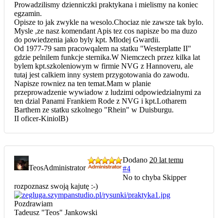
Prowadzilismy dzienniczki praktykana i mielismy na koniec
egzamin.
Opisze to jak zwykle na wesolo.Chociaz nie zawsze tak bylo.
Mysle ,ze nasz komendant Apis tez cos napisze bo ma duzo
do powiedzenia jako byly kpt. Mlodej Gwardii.
Od 1977-79 sam pracowqalem na statku "Westerplatte II"
gdzie pelnilem funkcje sternika.W Niemczech przez kilka lat
bylem kpt.szkoleniowym w firmie NVG z Hannoveru, ale
tutaj jest calkiem inny system przygotowania do zawodu.
Napisze rowniez na ten temat.Mam w planie
przeprowadzenie wywiadow z ludzimi odpowiedzialnymi za
ten dzial Panami Frankiem Rode z NVG i kpt.Lotharem
Barthem ze statku szkolnego "Rhein" w Duisburgu.
II oficer-KiniolB)
Dodano
20 lat temu
Teos
Administrator
#4
No to chyba Skipper
rozpoznasz swoją kajutę :-)
Pozdrawiam
Tadeusz "Teos" Jankowski