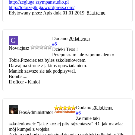
http://zegluga.szympanstudio.pl
http://fotoizegluga.wordpress.com/
Edytowany przez Apis dnia 01.01.2019,
8 lat temu
Dodano
20 lat temu
G
#5
Nowicjusz
Dzieki Teos !
Przepraszam ,ale zapomnialem o
Tobie.Przeciez tez byles szkoleniowcem.
Dawaj na strone z jakims opowiadaniem.
Maniek zawsze sie tak podpisywal.
Bomba....
II oficer - Kiniol
Dodano
20 lat temu
Teos
Administrator
#6
Ze mnie taki
szkolenioweic "jak z koziej pity rajzentasza" :D, jak mawiał
mój kumpel z wojska.
A skan pochodzi z mojego dziennika praktyki odbytej w 79r