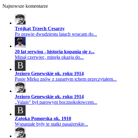
Najnowsze komentarze
Trójkąt Trzech Cesarzy
Po prawie dwudziestu latach wracam do...
20 lat serwisu - historia kopania się z...
Minął czerwiec, minęła okazja do...
B
Jezioro Genewskie ok. roku 1914
Panie Mirku znów z zapartym tchem przeczytałem...
Jezioro Genewskie ok. roku 1914
„Valais“ był parowym bocznokołowcem...
B
Zatoka Pomorska ok. 1910
Wspaniałe były te statki pasażerskie...