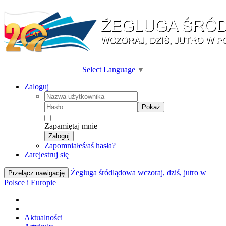
Select Language
▼
Zaloguj
Pokaż
Zapamiętaj mnie
Zaloguj
Zapomniałeś/aś hasła?
Zarejestruj się
Żegluga śródlądowa wczoraj, dziś, jutro w
Przełącz nawigację
Polsce i Europie
Aktualności