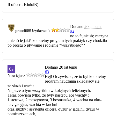
II oficer - KiniolB)
Dodano
20 lat temu
grundi68
Użytkownik
#2
no to fajnie się zaczyna
;mieliście jakiś konkretny program tych praktyk czy chodziło
po prostu o pływanie i robienie "wszystkiego"?
Dodano
20 lat temu
G
#3
Nowicjusz
Hej! Oczywiscie, ze to byl konkretny
program nauczania skladajacy sie
ze sluzb i wacht.
Napisze o tym wszystkim w kolejnych felietonych.
Teraz powiem tylko, ze byly nastepujace wachty :
1.sterowa, 2.maszynowa, 3.bosmanska, 4.wachta na oku-
navigacyjna, wachta w kuchni
oraz sluzby : asystenta oficera, dyzur w jadalni, dyzur w
pomieszczeniach,