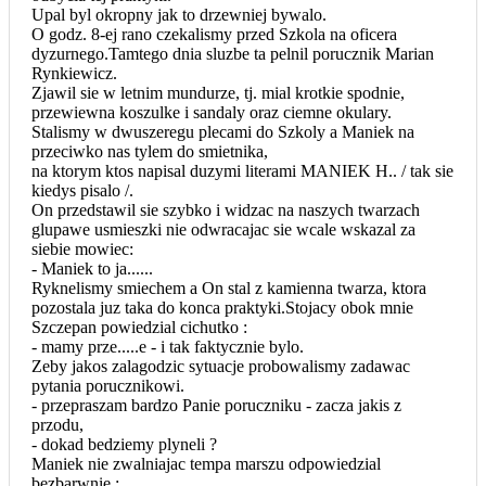
Upal byl okropny jak to drzewniej bywalo.
O godz. 8-ej rano czekalismy przed Szkola na oficera
dyzurnego.Tamtego dnia sluzbe ta pelnil porucznik Marian
Rynkiewicz.
Zjawil sie w letnim mundurze, tj. mial krotkie spodnie,
przewiewna koszulke i sandaly oraz ciemne okulary.
Stalismy w dwuszeregu plecami do Szkoly a Maniek na
przeciwko nas tylem do smietnika,
na ktorym ktos napisal duzymi literami MANIEK H.. / tak sie
kiedys pisalo /.
On przedstawil sie szybko i widzac na naszych twarzach
glupawe usmieszki nie odwracajac sie wcale wskazal za
siebie mowiec:
- Maniek to ja......
Ryknelismy smiechem a On stal z kamienna twarza, ktora
pozostala juz taka do konca praktyki.Stojacy obok mnie
Szczepan powiedzial cichutko :
- mamy prze.....e - i tak faktycznie bylo.
Zeby jakos zalagodzic sytuacje probowalismy zadawac
pytania porucznikowi.
- przepraszam bardzo Panie poruczniku - zacza jakis z
przodu,
- dokad bedziemy plyneli ?
Maniek nie zwalniajac tempa marszu odpowiedzial
bezbarwnie :