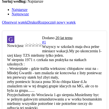
Sortuj według:
Najstarsze
Najstarsze
Najnowsze
Obserwuj wątek
Drukuj
Rozpocznij nowy wątek
Dodano
20 lat temu
G
#1
Nowicjusz
Wszyscy w szkolach maja dwa pelne
miesiace wakacji.My po ukonczeniu I-
szej klasy TZS mielismy tylko jeden.
W sierpniu 1971 r. czekala nas praktyka na statkach
szkolnych :
- Westerplatte - gdzie trafila wiekszosc chlopakow oraz na -
Mlodej Gwardii - tam znalazla sie koncowka z listy poniewaz
ten pierwszy statek byl zbyt maly,
zeby pomiescic liczaca pona 30-tu chlopa klase d.Ja
znalazlem sie w tej drugiej grupie idacych na MG, ale co to
byla za grupa.......
Przyjechalismy do Wroclawia 1-go sierpnia.Musielismy byc
w pelnym galowym umundurowaniu a w worku bosmanskim
mielismy wszystkie potrzebne i nie potrzebne rzeczy do
odbycia tej praktyki.