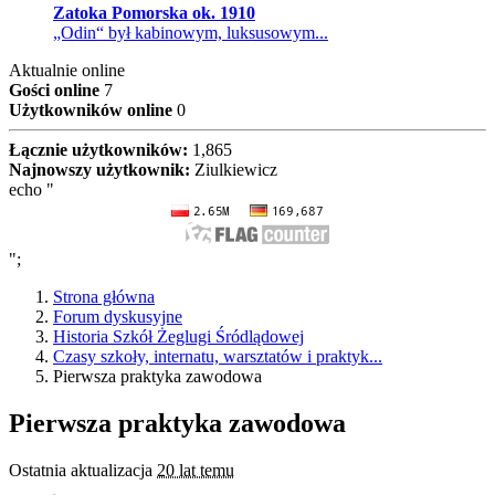
Zatoka Pomorska ok. 1910
„Odin“ był kabinowym, luksusowym...
Aktualnie online
Gości online
7
Użytkowników online
0
Łącznie użytkowników:
1,865
Najnowszy użytkownik:
Ziulkiewicz
echo "
";
Strona główna
Forum dyskusyjne
Historia Szkół Żeglugi Śródlądowej
Czasy szkoły, internatu, warsztatów i praktyk...
Pierwsza praktyka zawodowa
Pierwsza praktyka zawodowa
Ostatnia aktualizacja
20 lat temu