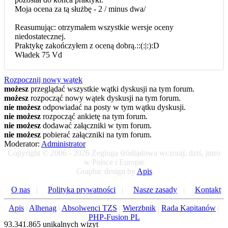
Moja ocena za tą służbę - 2 / minus dwa/
Reasumując: otrzymałem wszystkie wersje oceny
niedostatecznej.
Praktykę zakończyłem z oceną dobrą.::(:|:):D
Władek 75 Vd
Rozpocznij nowy wątek
możesz
przeglądać wszystkie wątki dyskusji na tym forum.
możesz
rozpocząć nowy wątek dyskusji na tym forum.
nie możesz
odpowiadać na posty w tym wątku dyskusji.
nie możesz
rozpocząć ankietę na tym forum.
nie możesz
dodawać załączniki w tym forum.
nie możesz
pobierać załączniki na tym forum.
Moderator:
Administrator
Copyright © 2006 - 2026 Żegluga śródlądowa wczoraj, dziś, jutro
w Polsce i Europie
Graphic design by
Apis
O nas
|
Polityka prywatności
|
Nasze zasady
|
Kontakt
Apis
|
Alhenag
|
Absolwenci TZS
|
Wierzbnik
|
Rada Kapitanów
|
PHP-Fusion PL
93.341.865 unikalnych wizyt