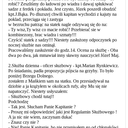
robić? Zeszliśmy do ładowni po wiadra i dawaj spłukiwać
sadze z ferdek i pokładu. Jest czysto, Józek poszedł obudzić
kpt.J.Bąka. Po dluzszej chwili kapitan wychodzi z kajuty na
poklad, przeciąga się i zastyga
w bezruchu patrząc na statek nagle odzywaq się do na:
- Ty wisz,Ty wisz co macie robić? Przebierać sie w
kombinezony, brac wiadra i szmaty!!!
Czyścić statek z sadzy!!! Niestety zasłużony odpoczynek po
nocnej sluzbie nas ominął.
Pracowaliśmy zasłużenie do godz.14. Ocena za służbę - Oba
dwa po dwa, jak mmawiał inny sławny nauczyciel Józef Maj.
2.Służba dzienna - oficer słuzbowy - kpt.Marian Rynkiewicz.
Po śniadaniu, padła propozycja pójscia na grzyby. To było
poniżej Brzegu Dolnego.
zostałem z Mańkiem sam na statku. On przesiadywał na
dziobie a ja krążyłem w okolicach rufy, aby Mu się nie
napatoczyć. Niestety usłyszałem:
- Słiużbowy chodź tutaj!!
Podchodzę
- Tak jest. Słucham Panie Kapitanie ?
- Proszę mi odpowiedzieć jaki jest Regulamin Służbowego !
A ja nic nie wiem, zaczynam dukać
- Znasz czy nie ?
- Nie! Panie Kapitanie, bo nie przepisałem go od chłopakówi