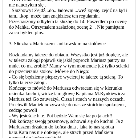
nie nauczyłem się .
- Służbowy! Zejdź...do...ładowni ...weź łopatę..zejdź na ląd i
tam....kop, może tam znajdziesz ten regulamin.
Przestraszony odbyłem ta służbę do 14. Poszedłem po ocenę
do Mańka. Otrzymalem zasłużoną ocenę 2+. Nie pamiętam
za co był ten plus.
3. Słiuzba z Mariuszem Janikowskim na stołówce.
Rozkladamy talerze do obiadu. Wszystko jest już dopięte, ale
w talerzu załogi pojawił się jakiś poproch.Mariusz patrzy na
mnie, co ma zrobić? Mamy w tym momencie już tylko scierki
do przecierania stołow. Mówie do Niego:
- Co się będziemy pieprzyć wycieraj te talerze tą scierą. To
tylko talerze załogi.
Kończąc to mówić do Mariusza odwracam się w kierunku
okienka kuchni, widzę tam głowę Kapitana M.Rynkiewicza.
Mariusz też Go zauważył. Cisza i strach w naszych oczach.
Po chwili Maniek odzywa się do nas ze stoickim spokojem ,
cedząc powoli
- Wy jesteście h..e. Pot będzie Wam się lał po jajach!!
Tak kończąc swoją przemowę, schował się do kuchni. Ja z
Mariuszem drżałem do końca dnia , jaka to nas spotka
kara.Kara nas nie dotknęła, ale strach przed Mańkiem
pozostał do końca praktyki.