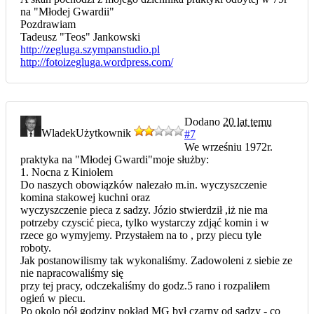
na "Młodej Gwardii"
Pozdrawiam
Tadeusz "Teos" Jankowski
http://zegluga.szympanstudio.pl
http://fotoizegluga.wordpress.com/
Dodano
20 lat temu
Wladek
Użytkownik
#7
We wrześniu 1972r.
praktyka na "Młodej Gwardi"moje służby:
1. Nocna z Kiniolem
Do naszych obowiązków nalezało m.in. wyczyszczenie
komina stakowej kuchni oraz
wyczyszczenie pieca z sadzy. Józio stwierdził ,iż nie ma
potrzeby czyscić pieca, tylko wystarczy zdjąć komin i w
rzece go wymyjemy. Przystałem na to , przy piecu tyle
roboty.
Jak postanowilismy tak wykonaliśmy. Zadowoleni z siebie ze
nie napracowaliśmy się
przy tej pracy, odczekaliśmy do godz.5 rano i rozpaliłem
ogień w piecu.
Po okolo pół godziny pokład MG był czarny od sadzy - co