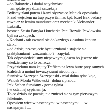
- do Bakowic - i dodal natychmiast
- tam gdzie psy d...mi szczekaja -
Bylismy zlani potem i lzami slyszac co Maniek opowiada.
Przed wejsciem na trap przywital nas kpt. Jozef Bak bedacy
rowniez w letnim mundurze oraz mechanik Aleksander
Lukasik,
bosman Stasio Partyka i kucharka Pani Rozalia Pawlowska
byli na zakupach.
- Kochani - tak zwracal sie do kazdego z osobna kapitan
statku.
- od dzisiaj przestajecie byc uczniami a stajecie sie
praktykantami - zrozumiano ? - zapytal.
Tak odpowiedzielismy niepewnym glosem bo jeszcze nie
wiedzielismy co to oznacza.
Przydzielono nam kajuty.Trafilem na lewa burte przy samych
toaletach a moimi towarzyszami niedoli byli :
Stanislaw Szczepan Szczepanski - mial dolna tylna koje,
Waldek Morda Witkowski - dolna z przodu
Irek Stehen Stawiany - gorna tylnia
i w ostatniej sypialem ja.
To co dzialo sie pozniej nie zmiesci sie w tym pierwszym
felietonie.
Opowiem wiec w nastepnym i w nastepnym i ....w
nastepnym i ....