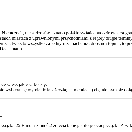
 Niemczech, nie sadze aby uznano polskie swiadectwo zdrowia za g
stalch miastach z uprawnionymi przychodniami z regoly dlugie terminy.
n zalatwisz to wszystko za jednym zamachem.Odnosnie stopnia, to przy
m Decksmann.
że wiesz jakie są koszty.
ie wybiera się wymienić książeczkę na niemiecką chętnie bym się dołą
mu
książka 25 E musisz mieć 2 zdjęcia takie jak do polskiej książki. A w