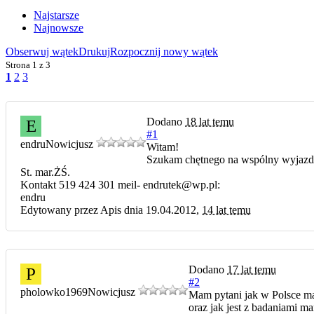
Najstarsze
Najnowsze
Obserwuj wątek
Drukuj
Rozpocznij nowy wątek
Strona
1 z 3
1
2
3
Dodano
18 lat temu
E
#1
endru
Nowicjusz
Witam!
Szukam chętnego na wspólny wyjazd d
St. mar.ŻŚ.
Kontakt 519 424 301 meil- endrutek@wp.pl:
endru
Edytowany przez Apis dnia 19.04.2012,
14 lat temu
Dodano
17 lat temu
P
#2
pholowko1969
Nowicjusz
Mam pytani jak w Polsce ma
oraz jak jest z badaniami m