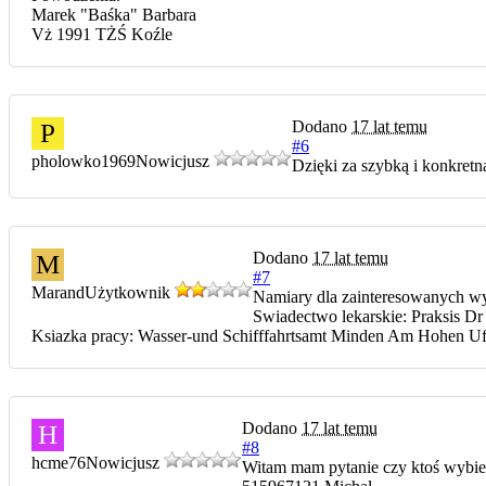
Marek "Baśka" Barbara
Vż 1991 TŻŚ Koźle
Dodano
17 lat temu
P
#6
pholowko1969
Nowicjusz
Dzięki za szybką i konkret
Dodano
17 lat temu
M
#7
Marand
Użytkownik
Namiary dla zainteresowanych wyr
Swiadectwo lekarskie: Praksis D
Ksiazka pracy: Wasser-und Schifffahrtsamt Minden Am Hohen Uf
Dodano
17 lat temu
H
#8
hcme76
Nowicjusz
Witam mam pytanie czy ktoś wybiera