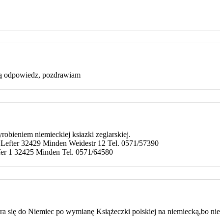
ną odpowiedz, pozdrawiam
obieniem niemieckiej ksiazki zeglarskiej.
r Lefter 32429 Minden Weidestr 12 Tel. 0571/57390
er 1 32425 Minden Tel. 0571/64580
 się do Niemiec po wymianę Książeczki polskiej na niemiecką,bo nie w