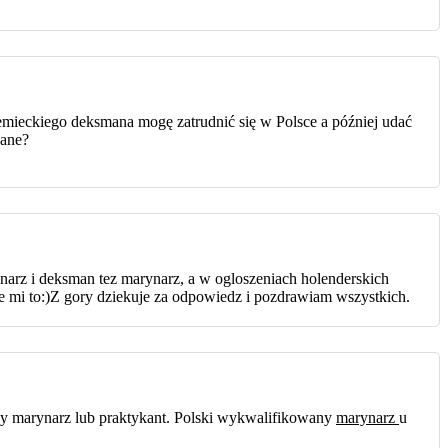
iemieckiego deksmana mogę zatrudnić się w Polsce a później udać
wane?
rz i deksman tez marynarz, a w ogloszeniach holenderskich
e mi to:)Z gory dziekuje za odpowiedz i pozdrawiam wszystkich.
szy marynarz lub praktykant. Polski wykwalifikowany
marynarz
u