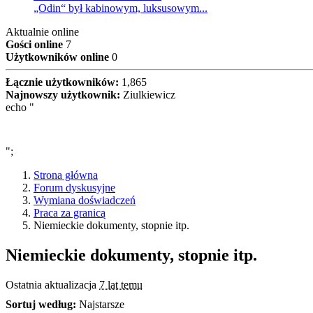
„Odin“ był kabinowym, luksusowym...
Aktualnie online
Gości online
7
Użytkowników online
0
Łącznie użytkowników:
1,865
Najnowszy użytkownik:
Ziulkiewicz
echo "
";
Strona główna
Forum dyskusyjne
Wymiana doświadczeń
Praca za granicą
Niemieckie dokumenty, stopnie itp.
Niemieckie dokumenty, stopnie itp.
Ostatnia aktualizacja
7 lat temu
Sortuj według:
Najstarsze