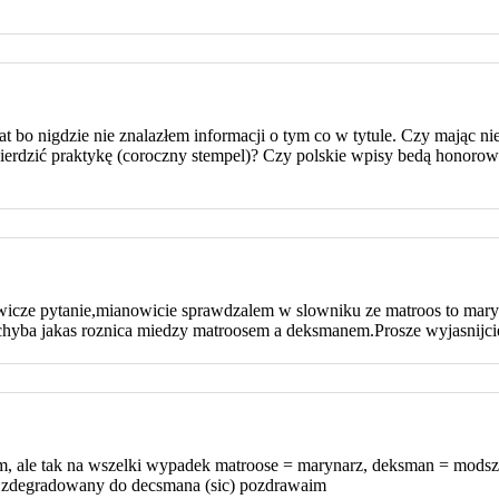
t bo nigdzie nie znalazłem informacji o tym co w tytule. Czy mając n
erdzić praktykę (coroczny stempel)? Czy polskie wpisy bedą honoro
cze pytanie,mianowicie sprawdzalem w slowniku ze matroos to maryna
k chyba jakas roznica miedzy matroosem a deksmanem.Prosze wyjasnijci
forum, ale tak na wszelki wypadek matroose = marynarz, deksman = mod
e zdegradowany do decsmana (sic) pozdrawaim