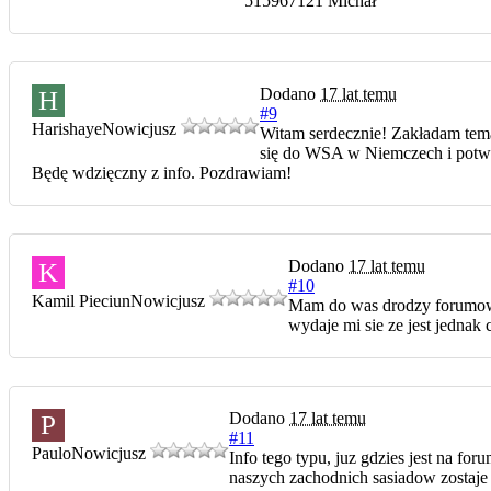
515967121 Michał
Dodano
17 lat temu
H
#9
Harishaye
Nowicjusz
Witam serdecznie! Zakładam tema
się do WSA w Niemczech i potwi
Będę wdzięczny z info. Pozdrawiam!
Dodano
17 lat temu
K
#10
Kamil Pieciun
Nowicjusz
Mam do was drodzy forumowi
wydaje mi sie ze jest jedna
Dodano
17 lat temu
P
#11
Paulo
Nowicjusz
Info tego typu, juz gdzies jest na 
naszych zachodnich sasiadow zostaj