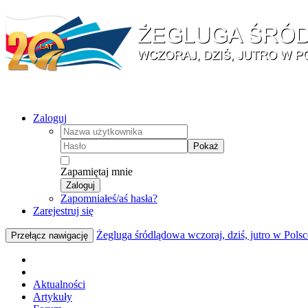
Zaloguj
Pokaż
Zapamiętaj mnie
Zaloguj
Zapomniałeś/aś hasła?
Zarejestruj się
Żegluga śródlądowa wczoraj, dziś, jutro w Polsc
Przełącz nawigację
Aktualności
Artykuły