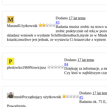
Dodano
17 lat temu
M
#3
Marand
Użytkownik
Badania musisz zrobic na nowo w
zrobic praktycznie od reki,w pozo
skladasz wniosek o wydanie Schifferdienstbuch,mysle ze w Minde
ksiazki,mozliwe jest jednak, ze wystawia Ci ksiazeczke z wpise
Dodano
17 lat temu
P
#4
pholowko1969
Nowicjusz
Dziękuję za informacje, a mo
Czy ktoś w najbliższym czas
Dodano
17 lat te
mnsb
Początkujący użytkownik
#5
Badania ok. 75 E, 
Powodzenia.