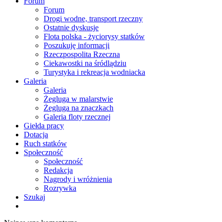
Forum
Forum
Drogi wodne, transport rzeczny
Ostatnie dyskusje
Flota polska - życiorysy statków
Poszukuję informacji
Rzeczpospolita Rzeczna
Ciekawostki na śródlądziu
Turystyka i rekreacja wodniacka
Galeria
Galeria
Żegluga w malarstwie
Żegluga na znaczkach
Galeria floty rzecznej
Giełda pracy
Dotacja
Ruch statków
Społeczność
Społeczność
Redakcja
Nagrody i wróżnienia
Rozrywka
Szukaj