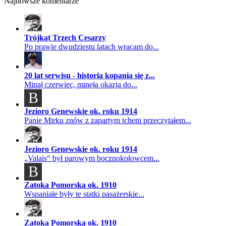
Najnowsze komentarze
Trójkąt Trzech Cesarzy
Po prawie dwudziestu latach wracam do...
20 lat serwisu - historia kopania się z...
Minął czerwiec, minęła okazja do...
B
Jezioro Genewskie ok. roku 1914
Panie Mirku znów z zapartym tchem przeczytałem...
Jezioro Genewskie ok. roku 1914
„Valais“ był parowym bocznokołowcem...
B
Zatoka Pomorska ok. 1910
Wspaniałe były te statki pasażerskie...
Zatoka Pomorska ok. 1910