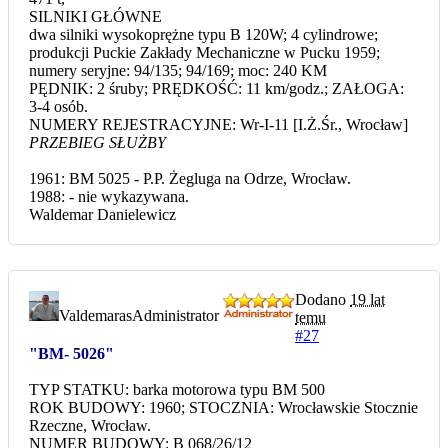
SILNIKI GŁÓWNE
dwa silniki wysokoprężne typu B 120W; 4 cylindrowe;
produkcji Puckie Zakłady Mechaniczne w Pucku 1959;
numery seryjne: 94/135; 94/169; moc: 240 KM
PĘDNIK: 2 śruby; PRĘDKOŚĆ: 11 km/godz.; ZAŁOGA:
3-4 osób.
NUMERY REJESTRACYJNE: Wr-I-11 [I.Ż.Śr., Wrocław]
PRZEBIEG SŁUŻBY
1961: BM 5025 - P.P. Żegluga na Odrze, Wrocław.
1988: - nie wykazywana.
Waldemar Danielewicz
Dodano
19 lat
Valdemaras
Administrator
temu
#27
"BM- 5026"
TYP STATKU: barka motorowa typu BM 500
ROK BUDOWY: 1960; STOCZNIA: Wrocławskie Stocznie
Rzeczne, Wrocław.
NUMER BUDOWY: B 068/26/12