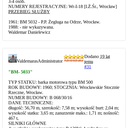
3-4 osób.
NUMERY REJESTRACYJNE: Wr-I-18 [I.Ż.Śr., Wrocław]
PRZEBIEG SŁUŻBY
1961: BM 5032 - P.P. Żegluga na Odrze, Wrocław.
1988: - nie wykazywana.
Waldemar Danielewicz
Dodano
19 lat
Valdemaras
Administrator
temu
#31
"BM- 5033"
TYP STATKU: barka motorowa typu BM 500
ROK BUDOWY: 1960; STOCZNIA: Wrocławskie Stocznie
Rzeczne, Wrocław.
NUMER BUDOWY: B 068/30/16
DANE TECHNICZNE:
długość: 56,70 m, szerokość: 7,58 m; wysokość burt: 2,04 m;
wysokość statku: 3,65 m; zanurzenie maks.: 1,71 m; nośność:
467 t,
SILNIKI GŁÓWNE