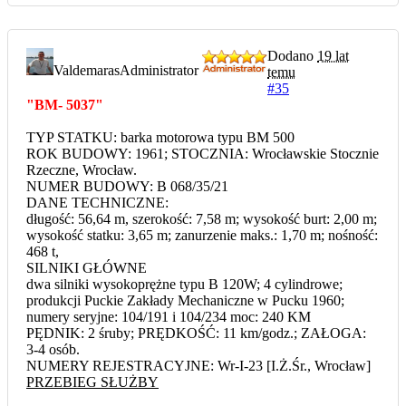
Dodano
19 lat
Valdemaras
Administrator
temu
#35
"BM- 5037"
TYP STATKU: barka motorowa typu BM 500
ROK BUDOWY: 1961; STOCZNIA: Wrocławskie Stocznie
Rzeczne, Wrocław.
NUMER BUDOWY: B 068/35/21
DANE TECHNICZNE:
długość: 56,64 m, szerokość: 7,58 m; wysokość burt: 2,00 m;
wysokość statku: 3,65 m; zanurzenie maks.: 1,70 m; nośność:
468 t,
SILNIKI GŁÓWNE
dwa silniki wysokoprężne typu B 120W; 4 cylindrowe;
produkcji Puckie Zakłady Mechaniczne w Pucku 1960;
numery seryjne: 104/191 i 104/234 moc: 240 KM
PĘDNIK: 2 śruby; PRĘDKOŚĆ: 11 km/godz.; ZAŁOGA:
3-4 osób.
NUMERY REJESTRACYJNE: Wr-I-23 [I.Ż.Śr., Wrocław]
PRZEBIEG SŁUŻBY