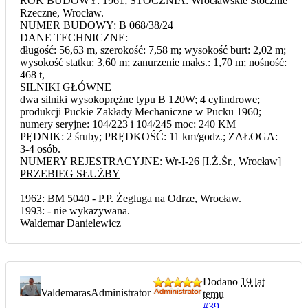
ROK BUDOWY: 1961; STOCZNIA: Wrocławskie Stocznie
Rzeczne, Wrocław.
NUMER BUDOWY: B 068/38/24
DANE TECHNICZNE:
długość: 56,63 m, szerokość: 7,58 m; wysokość burt: 2,02 m;
wysokość statku: 3,60 m; zanurzenie maks.: 1,70 m; nośność:
468 t,
SILNIKI GŁÓWNE
dwa silniki wysokoprężne typu B 120W; 4 cylindrowe;
produkcji Puckie Zakłady Mechaniczne w Pucku 1960;
numery seryjne: 104/223 i 104/245 moc: 240 KM
PĘDNIK: 2 śruby; PRĘDKOŚĆ: 11 km/godz.; ZAŁOGA:
3-4 osób.
NUMERY REJESTRACYJNE: Wr-I-26 [I.Ż.Śr., Wrocław]
PRZEBIEG SŁUŻBY
1962: BM 5040 - P.P. Żegluga na Odrze, Wrocław.
1993: - nie wykazywana.
Waldemar Danielewicz
Dodano
19 lat
Valdemaras
Administrator
temu
#39