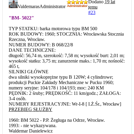
Dodano
19 lat
Valdemaras
Administrator
temu
#23
"BM- 5022"
TYP STATKU: barka motorowa typu BM 500
ROK BUDOWY: 1960; STOCZNIA: Wrocławska Stocznia
Rzeczna, Wrocław.
NUMER BUDOWY: B 068/22/8
DANE TECHNICZNE:
długość: 56,74 m, szerokość: 7,58 m; wysokość burt: 2,01 m;
wysokość statku: 3,75 m; zanurzenie maks.: 1,70 m; nośność:
465 t,
SILNIKI GŁÓWNE
dwa silniki wysokoprężne typu B 120W; 4 cylindrowe;
produkcji Puckie Zakłady Mechaniczne w Pucku 1960;
numery seryjne: 104/178 i 104/193; moc: 240 KM
PĘDNIK: 2 śruby; PRĘDKOŚĆ: 11 km/godz.; ZAŁOGA:
3-4 osób.
NUMERY REJESTRACYJNE: Wr-I-8 [ I.Ż.Śr., Wrocław]
PRZEBIEG SŁUŻBY
1960: BM 5022 - P.P. Żegluga na Odrze, Wrocław.
1993: - nie wykazywana.
Waldemar Danielewicz