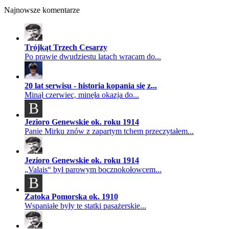
Najnowsze komentarze
Trójkąt Trzech Cesarzy
Po prawie dwudziestu latach wracam do...
20 lat serwisu - historia kopania się z...
Minął czerwiec, minęła okazja do...
B
Jezioro Genewskie ok. roku 1914
Panie Mirku znów z zapartym tchem przeczytałem...
Jezioro Genewskie ok. roku 1914
„Valais“ był parowym bocznokołowcem...
B
Zatoka Pomorska ok. 1910
Wspaniałe były te statki pasażerskie...