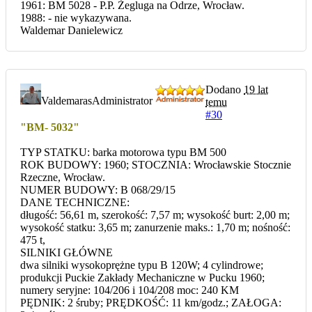
1961: BM 5028 - P.P. Żegluga na Odrze, Wrocław.
1988: - nie wykazywana.
Waldemar Danielewicz
Dodano
19 lat
Valdemaras
Administrator
temu
#30
"BM- 5032"
TYP STATKU: barka motorowa typu BM 500
ROK BUDOWY: 1960; STOCZNIA: Wrocławskie Stocznie
Rzeczne, Wrocław.
NUMER BUDOWY: B 068/29/15
DANE TECHNICZNE:
długość: 56,61 m, szerokość: 7,57 m; wysokość burt: 2,00 m;
wysokość statku: 3,65 m; zanurzenie maks.: 1,70 m; nośność:
475 t,
SILNIKI GŁÓWNE
dwa silniki wysokoprężne typu B 120W; 4 cylindrowe;
produkcji Puckie Zakłady Mechaniczne w Pucku 1960;
numery seryjne: 104/206 i 104/208 moc: 240 KM
PĘDNIK: 2 śruby; PRĘDKOŚĆ: 11 km/godz.; ZAŁOGA: