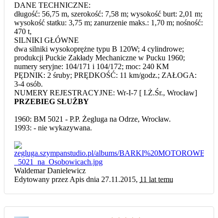
DANE TECHNICZNE:
długość: 56,75 m, szerokość: 7,58 m; wysokość burt: 2,01 m;
wysokość statku: 3,75 m; zanurzenie maks.: 1,70 m; nośność:
470 t,
SILNIKI GŁÓWNE
dwa silniki wysokoprężne typu B 120W; 4 cylindrowe;
produkcji Puckie Zakłady Mechaniczne w Pucku 1960;
numery seryjne: 104/171 i 104/172; moc: 240 KM
PĘDNIK: 2 śruby; PRĘDKOŚĆ: 11 km/godz.; ZAŁOGA:
3-4 osób.
NUMERY REJESTRACYJNE: Wr-I-7 [ I.Ż.Śr., Wrocław]
PRZEBIEG SŁUŻBY
1960: BM 5021 - P.P. Żegluga na Odrze, Wrocław.
1993: - nie wykazywana.
Waldemar Danielewicz
Edytowany przez Apis dnia 27.11.2015,
11 lat temu