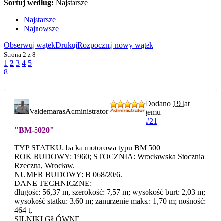
Sortuj według:
Najstarsze
Najstarsze
Najnowsze
Obserwuj wątek
Drukuj
Rozpocznij nowy wątek
Strona
2 z 8
1
2
3
4
5
8
Dodano
19 lat
Valdemaras
Administrator
temu
#21
"BM-5020"
TYP STATKU: barka motorowa typu BM 500
ROK BUDOWY: 1960; STOCZNIA: Wrocławska Stocznia
Rzeczna, Wrocław.
NUMER BUDOWY: B 068/20/6.
DANE TECHNICZNE:
długość: 56,37 m, szerokość: 7,57 m; wysokość burt: 2,03 m;
wysokość statku: 3,60 m; zanurzenie maks.: 1,70 m; nośność:
464 t,
SILNIKI GŁÓWNE