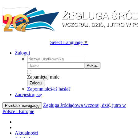
Select Language
▼
Zaloguj
Pokaż
Zapamiętaj mnie
Zaloguj
Zapomniałeś/aś hasła?
Zarejestruj się
Żegluga śródlądowa wczoraj, dziś, jutro w
Przełącz nawigację
Polsce i Europie
Aktualności