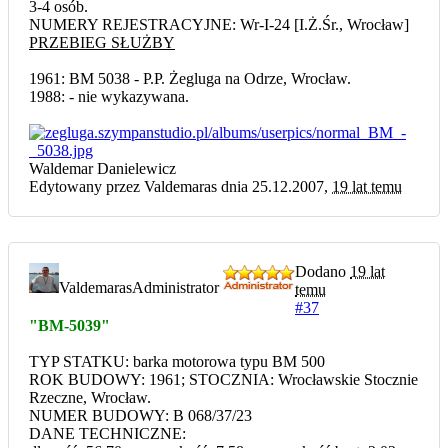
3-4 osób.
NUMERY REJESTRACYJNE: Wr-I-24 [I.Ż.Śr., Wrocław]
PRZEBIEG SŁUŻBY
1961: BM 5038 - P.P. Żegluga na Odrze, Wrocław.
1988: - nie wykazywana.
Waldemar Danielewicz
Edytowany przez Valdemaras dnia 25.12.2007,
19 lat temu
Dodano
19 lat
Valdemaras
Administrator
temu
#37
"BM-5039"
TYP STATKU: barka motorowa typu BM 500
ROK BUDOWY: 1961; STOCZNIA: Wrocławskie Stocznie
Rzeczne, Wrocław.
NUMER BUDOWY: B 068/37/23
DANE TECHNICZNE: