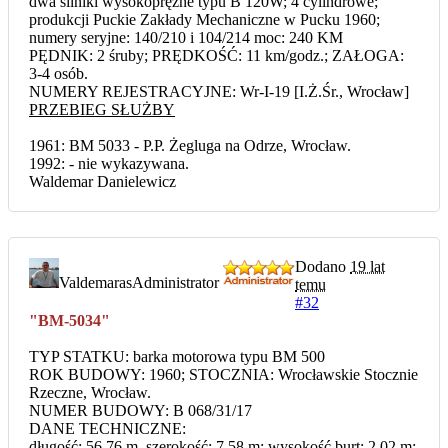
dwa silniki wysokoprężne typu B 120W; 4 cylindrowe;
produkcji Puckie Zakłady Mechaniczne w Pucku 1960;
numery seryjne: 140/210 i 104/214 moc: 240 KM
PĘDNIK: 2 śruby; PRĘDKOŚĆ: 11 km/godz.; ZAŁOGA:
3-4 osób.
NUMERY REJESTRACYJNE: Wr-I-19 [I.Ż.Śr., Wrocław]
PRZEBIEG SŁUŻBY
1961: BM 5033 - P.P. Żegluga na Odrze, Wrocław.
1992: - nie wykazywana.
Waldemar Danielewicz
Dodano
19 lat
Valdemaras
Administrator
temu
#32
"BM-5034"
TYP STATKU: barka motorowa typu BM 500
ROK BUDOWY: 1960; STOCZNIA: Wrocławskie Stocznie
Rzeczne, Wrocław.
NUMER BUDOWY: B 068/31/17
DANE TECHNICZNE:
długość: 56,76 m, szerokość: 7,58 m; wysokość burt: 2,02 m;