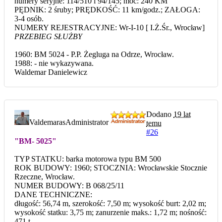
numery seryjne: 114/510 i 94/145; moc: 240 KM
PĘDNIK: 2 śruby; PRĘDKOŚĆ: 11 km/godz.; ZAŁOGA:
3-4 osób.
NUMERY REJESTRACYJNE: Wr-I-10 [ I.Ż.Śr., Wrocław]
PRZEBIEG SŁUŻBY
1960: BM 5024 - P.P. Żegluga na Odrze, Wrocław.
1988: - nie wykazywana.
Waldemar Danielewicz
Dodano
19 lat
Valdemaras
Administrator
temu
#26
"BM- 5025"
TYP STATKU: barka motorowa typu BM 500
ROK BUDOWY: 1960; STOCZNIA: Wrocławskie Stocznie
Rzeczne, Wrocław.
NUMER BUDOWY: B 068/25/11
DANE TECHNICZNE:
długość: 56,74 m, szerokość: 7,50 m; wysokość burt: 2,02 m;
wysokość statku: 3,75 m; zanurzenie maks.: 1,72 m; nośność:
471 t,