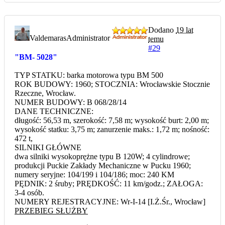
Dodano
19 lat
Valdemaras
Administrator
temu
#29
"BM- 5028"
TYP STATKU: barka motorowa typu BM 500
ROK BUDOWY: 1960; STOCZNIA: Wrocławskie Stocznie
Rzeczne, Wrocław.
NUMER BUDOWY: B 068/28/14
DANE TECHNICZNE:
długość: 56,53 m, szerokość: 7,58 m; wysokość burt: 2,00 m;
wysokość statku: 3,75 m; zanurzenie maks.: 1,72 m; nośność:
472 t,
SILNIKI GŁÓWNE
dwa silniki wysokoprężne typu B 120W; 4 cylindrowe;
produkcji Puckie Zakłady Mechaniczne w Pucku 1960;
numery seryjne: 104/199 i 104/186; moc: 240 KM
PĘDNIK: 2 śruby; PRĘDKOŚĆ: 11 km/godz.; ZAŁOGA:
3-4 osób.
NUMERY REJESTRACYJNE: Wr-I-14 [I.Ż.Śr., Wrocław]
PRZEBIEG SŁUŻBY