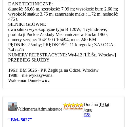
DANE TECHNICZNE:
długość: 56,68 m, szerokość: 7,99 m; wysokość burt: 2,60 m;
wysokość statku: 3,75 m; zanurzenie maks.: 1,72 m; nośność:
475 t,
SILNIKI GŁÓWNE
dwa silniki wysokoprężne typu B 120W; 4 cylindrowe;
produkcji Puckie Zakłady Mechaniczne w Pucku 1960;
numery seryjne: 104/190 i 104/94; moc: 240 KM
PĘDNIK: 2 śruby; PRĘDKOŚĆ: 11 km/godz.; ZAŁOGA:
3-4 osób.
NUMERY REJESTRACYJNE: Wr-I-12 [I.Ż.Śr., Wrocław]
PRZEBIEG SŁUŻBY
1961: BM 5026 - P.P. Żegluga na Odrze, Wrocław.
1988: - nie wykazywana.
Waldemar Danielewicz
Dodano
19 lat
Valdemaras
Administrator
temu
#28
"BM- 5027"