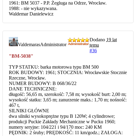
1961: BM 5037 - P.P. Żegluga na Odrze, Wrocław.
1988: - nie wykazywana.
Waldemar Danielewicz
Dodano
19 lat
Valdemaras
Administrator
temu
#36
"BM-5038"
TYP STATKU: barka motorowa typu BM 500
ROK BUDOWY: 1961; STOCZNIA: Wrocławskie Stocznie
Rzeczne, Wrocław.
NUMER BUDOWY: B 068/36/22
DANE TECHNICZNE:
długość: 56,65 m, szerokość: 7,58 m; wysokość burt: 2,00 m;
wysokość statku: 3,65 m; zanurzenie maks.: 1,70 m; nośność:
467 t,
SILNIKI GŁÓWNE
dwa silniki wysokoprężne typu B 120W; 4 cylindrowe;
produkcji Puckie Zakłady Mechaniczne w Pucku 1960;
numery seryjne: 104/221 i 94/170 moc: 240 KM
PĘDNIK: 2 śruby; PRĘDKOŚĆ: 11 km/godz.; ZAŁOGA: