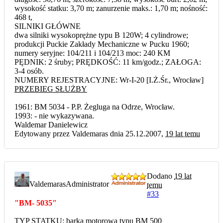
wysokość statku: 3,70 m; zanurzenie maks.: 1,70 m; nośność:
468 t,
SILNIKI GŁÓWNE
dwa silniki wysokoprężne typu B 120W; 4 cylindrowe;
produkcji Puckie Zakłady Mechaniczne w Pucku 1960;
numery seryjne: 104/211 i 104/213 moc: 240 KM
PĘDNIK: 2 śruby; PRĘDKOŚĆ: 11 km/godz.; ZAŁOGA:
3-4 osób.
NUMERY REJESTRACYJNE: Wr-I-20 [I.Ż.Śr., Wrocław]
PRZEBIEG SŁUŻBY
1961: BM 5034 - P.P. Żegluga na Odrze, Wrocław.
1993: - nie wykazywana.
Waldemar Danielewicz
Edytowany przez Valdemaras dnia 25.12.2007,
19 lat temu
Dodano
19 lat
Valdemaras
Administrator
temu
#33
"BM- 5035"
TYP STATKU: barka motorowa typu BM 500