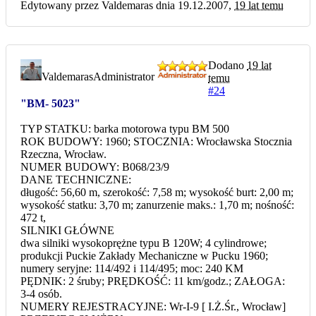
Edytowany przez Valdemaras dnia 19.12.2007,
19 lat temu
Dodano
19 lat
Valdemaras
Administrator
temu
#24
"BM- 5023"
TYP STATKU: barka motorowa typu BM 500
ROK BUDOWY: 1960; STOCZNIA: Wrocławska Stocznia
Rzeczna, Wrocław.
NUMER BUDOWY: B068/23/9
DANE TECHNICZNE:
długość: 56,60 m, szerokość: 7,58 m; wysokość burt: 2,00 m;
wysokość statku: 3,70 m; zanurzenie maks.: 1,70 m; nośność:
472 t,
SILNIKI GŁÓWNE
dwa silniki wysokoprężne typu B 120W; 4 cylindrowe;
produkcji Puckie Zakłady Mechaniczne w Pucku 1960;
numery seryjne: 114/492 i 114/495; moc: 240 KM
PĘDNIK: 2 śruby; PRĘDKOŚĆ: 11 km/godz.; ZAŁOGA:
3-4 osób.
NUMERY REJESTRACYJNE: Wr-I-9 [ I.Ż.Śr., Wrocław]