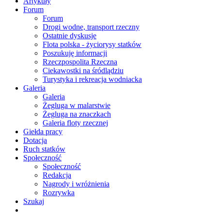
Artykuły
Forum
Forum
Drogi wodne, transport rzeczny
Ostatnie dyskusje
Flota polska - życiorysy statków
Poszukuję informacji
Rzeczpospolita Rzeczna
Ciekawostki na śródlądziu
Turystyka i rekreacja wodniacka
Galeria
Galeria
Żegluga w malarstwie
Żegluga na znaczkach
Galeria floty rzecznej
Giełda pracy
Dotacja
Ruch statków
Społeczność
Społeczność
Redakcja
Nagrody i wróżnienia
Rozrywka
Szukaj