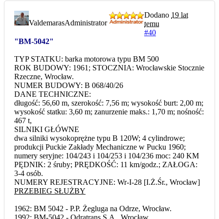
Dodano
19 lat
Valdemaras
Administrator
temu
#40
"BM-5042"
TYP STATKU: barka motorowa typu BM 500
ROK BUDOWY: 1961; STOCZNIA: Wrocławskie Stocznie
Rzeczne, Wrocław.
NUMER BUDOWY: B 068/40/26
DANE TECHNICZNE:
długość: 56,60 m, szerokość: 7,56 m; wysokość burt: 2,00 m;
wysokość statku: 3,60 m; zanurzenie maks.: 1,70 m; nośność:
467 t,
SILNIKI GŁÓWNE
dwa silniki wysokoprężne typu B 120W; 4 cylindrowe;
produkcji Puckie Zakłady Mechaniczne w Pucku 1960;
numery seryjne: 104/243 i 104/253 i 104/236 moc: 240 KM
PĘDNIK: 2 śruby; PRĘDKOŚĆ: 11 km/godz.; ZAŁOGA:
3-4 osób.
NUMERY REJESTRACYJNE: Wr-I-28 [I.Ż.Śr., Wrocław]
PRZEBIEG SŁUŻBY
1962: BM 5042 - P.P. Żegluga na Odrze, Wrocław.
1992: BM-5042 - Odratrans S.A., Wrocław.