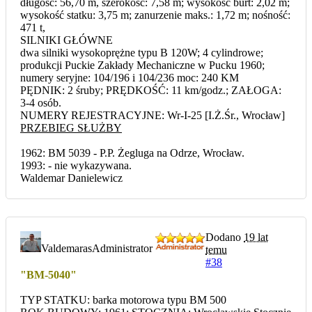
długość: 56,70 m, szerokość: 7,58 m; wysokość burt: 2,02 m;
wysokość statku: 3,75 m; zanurzenie maks.: 1,72 m; nośność:
471 t,
SILNIKI GŁÓWNE
dwa silniki wysokoprężne typu B 120W; 4 cylindrowe;
produkcji Puckie Zakłady Mechaniczne w Pucku 1960;
numery seryjne: 104/196 i 104/236 moc: 240 KM
PĘDNIK: 2 śruby; PRĘDKOŚĆ: 11 km/godz.; ZAŁOGA:
3-4 osób.
NUMERY REJESTRACYJNE: Wr-I-25 [I.Ż.Śr., Wrocław]
PRZEBIEG SŁUŻBY
1962: BM 5039 - P.P. Żegluga na Odrze, Wrocław.
1993: - nie wykazywana.
Waldemar Danielewicz
Dodano
19 lat
Valdemaras
Administrator
temu
#38
"BM-5040"
TYP STATKU: barka motorowa typu BM 500