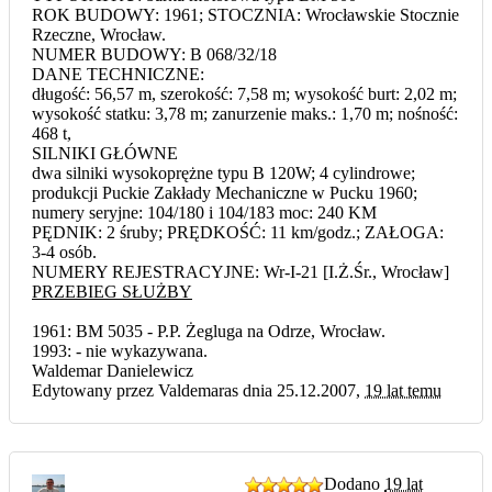
ROK BUDOWY: 1961; STOCZNIA: Wrocławskie Stocznie
Rzeczne, Wrocław.
NUMER BUDOWY: B 068/32/18
DANE TECHNICZNE:
długość: 56,57 m, szerokość: 7,58 m; wysokość burt: 2,02 m;
wysokość statku: 3,78 m; zanurzenie maks.: 1,70 m; nośność:
468 t,
SILNIKI GŁÓWNE
dwa silniki wysokoprężne typu B 120W; 4 cylindrowe;
produkcji Puckie Zakłady Mechaniczne w Pucku 1960;
numery seryjne: 104/180 i 104/183 moc: 240 KM
PĘDNIK: 2 śruby; PRĘDKOŚĆ: 11 km/godz.; ZAŁOGA:
3-4 osób.
NUMERY REJESTRACYJNE: Wr-I-21 [I.Ż.Śr., Wrocław]
PRZEBIEG SŁUŻBY
1961: BM 5035 - P.P. Żegluga na Odrze, Wrocław.
1993: - nie wykazywana.
Waldemar Danielewicz
Edytowany przez Valdemaras dnia 25.12.2007,
19 lat temu
Dodano
19 lat