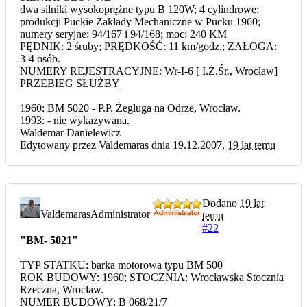
dwa silniki wysokoprężne typu B 120W; 4 cylindrowe;
produkcji Puckie Zakłady Mechaniczne w Pucku 1960;
numery seryjne: 94/167 i 94/168; moc: 240 KM
PĘDNIK: 2 śruby; PRĘDKOŚĆ: 11 km/godz.; ZAŁOGA:
3-4 osób.
NUMERY REJESTRACYJNE: Wr-I-6 [ I.Ż.Śr., Wrocław]
PRZEBIEG SŁUŻBY
1960: BM 5020 - P.P. Żegluga na Odrze, Wrocław.
1993: - nie wykazywana.
Waldemar Danielewicz
Edytowany przez Valdemaras dnia 19.12.2007,
19 lat temu
Dodano
19 lat
Valdemaras
Administrator
temu
#22
"BM- 5021"
TYP STATKU: barka motorowa typu BM 500
ROK BUDOWY: 1960; STOCZNIA: Wrocławska Stocznia
Rzeczna, Wrocław.
NUMER BUDOWY: B 068/21/7