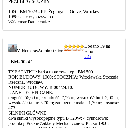
PRZEBIEG SŁUŻBY
1960: BM 5023 - P.P. Żegluga na Odrze, Wrocław.
1988: - nie wykazywana.
Waldemar Danielewicz
Dodano
19 lat
Valdemaras
Administrator
temu
#25
"BM- 5024"
TYP STATKU: barka motorowa typu BM 500
ROK BUDOWY: 1960; STOCZNIA: Wrocławska Stocznia
Rzeczna, Wrocław.
NUMER BUDOWY: B 004/24/10.
DANE TECHNICZNE:
długość: 56,69 m, szerokość: 7,56 m; wysokość burt: 2,00 m;
wysokość statku: 3,70 m; zanurzenie maks.: 1,70 m; nośność:
473 t,
SILNIKI GŁÓWNE
dwa silniki wysokoprężne typu B 120W; 4 cylindrowe;
produkcji Puckie Zakłady Mechaniczne w Pucku 1960;