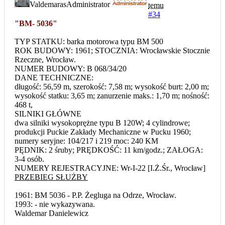
Valdemaras
Administrator
temu
#34
"BM- 5036"
TYP STATKU: barka motorowa typu BM 500
ROK BUDOWY: 1961; STOCZNIA: Wrocławskie Stocznie
Rzeczne, Wrocław.
NUMER BUDOWY: B 068/34/20
DANE TECHNICZNE:
długość: 56,59 m, szerokość: 7,58 m; wysokość burt: 2,00 m;
wysokość statku: 3,65 m; zanurzenie maks.: 1,70 m; nośność:
468 t,
SILNIKI GŁÓWNE
dwa silniki wysokoprężne typu B 120W; 4 cylindrowe;
produkcji Puckie Zakłady Mechaniczne w Pucku 1960;
numery seryjne: 104/217 i 219 moc: 240 KM
PĘDNIK: 2 śruby; PRĘDKOŚĆ: 11 km/godz.; ZAŁOGA:
3-4 osób.
NUMERY REJESTRACYJNE: Wr-I-22 [I.Ż.Śr., Wrocław]
PRZEBIEG SŁUŻBY
1961: BM 5036 - P.P. Żegluga na Odrze, Wrocław.
1993: - nie wykazywana.
Waldemar Danielewicz