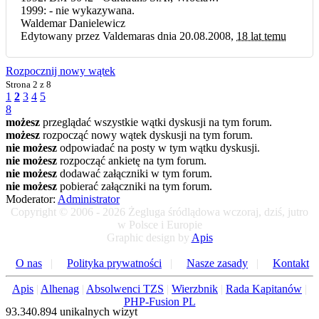
1999: - nie wykazywana.
Waldemar Danielewicz
Edytowany przez Valdemaras dnia 20.08.2008,
18 lat temu
Rozpocznij nowy wątek
Strona
2 z 8
1
2
3
4
5
8
możesz
przeglądać wszystkie wątki dyskusji na tym forum.
możesz
rozpocząć nowy wątek dyskusji na tym forum.
nie możesz
odpowiadać na posty w tym wątku dyskusji.
nie możesz
rozpocząć ankietę na tym forum.
nie możesz
dodawać załączniki w tym forum.
nie możesz
pobierać załączniki na tym forum.
Moderator:
Administrator
Copyright © 2006 - 2026 Żegluga śródlądowa wczoraj, dziś, jutro
w Polsce i Europie
Graphic design by
Apis
O nas
|
Polityka prywatności
|
Nasze zasady
|
Kontakt
Apis
|
Alhenag
|
Absolwenci TZS
|
Wierzbnik
|
Rada Kapitanów
|
PHP-Fusion PL
93.340.894 unikalnych wizyt