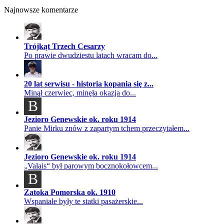
Najnowsze komentarze
Trójkąt Trzech Cesarzy
Po prawie dwudziestu latach wracam do...
20 lat serwisu - historia kopania się z...
Minął czerwiec, minęła okazja do...
B
Jezioro Genewskie ok. roku 1914
Panie Mirku znów z zapartym tchem przeczytałem...
Jezioro Genewskie ok. roku 1914
„Valais“ był parowym bocznokołowcem...
B
Zatoka Pomorska ok. 1910
Wspaniałe były te statki pasażerskie...