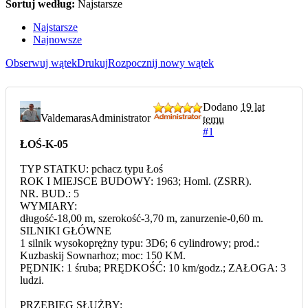
Sortuj według:
Najstarsze
Najstarsze
Najnowsze
Obserwuj wątek
Drukuj
Rozpocznij nowy wątek
Dodano
19 lat
Valdemaras
Administrator
temu
#1
ŁOŚ-K-05
TYP STATKU: pchacz typu Łoś
ROK I MIEJSCE BUDOWY: 1963; Homl. (ZSRR).
NR. BUD.: 5
WYMIARY:
długość-18,00 m, szerokość-3,70 m, zanurzenie-0,60 m.
SILNIKI GŁÓWNE
1 silnik wysokoprężny typu: 3D6; 6 cylindrowy; prod.:
Kuzbaskij Sownarhoz; moc: 150 KM.
PĘDNIK: 1 śruba; PRĘDKOŚĆ: 10 km/godz.; ZAŁOGA: 3
ludzi.
PRZEBIEG SŁUŻBY: