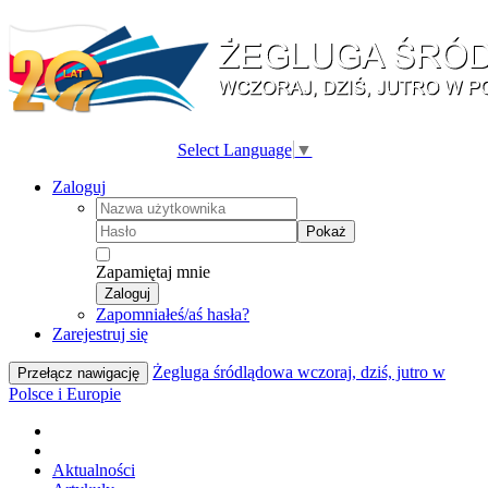
Select Language
▼
Zaloguj
Pokaż
Zapamiętaj mnie
Zaloguj
Zapomniałeś/aś hasła?
Zarejestruj się
Żegluga śródlądowa wczoraj, dziś, jutro w
Przełącz nawigację
Polsce i Europie
Aktualności