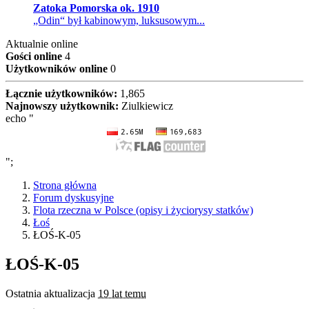
Zatoka Pomorska ok. 1910
„Odin“ był kabinowym, luksusowym...
Aktualnie online
Gości online
4
Użytkowników online
0
Łącznie użytkowników:
1,865
Najnowszy użytkownik:
Ziulkiewicz
echo "
";
Strona główna
Forum dyskusyjne
Flota rzeczna w Polsce (opisy i życiorysy statków)
Łoś
ŁOŚ-K-05
ŁOŚ-K-05
Ostatnia aktualizacja
19 lat temu