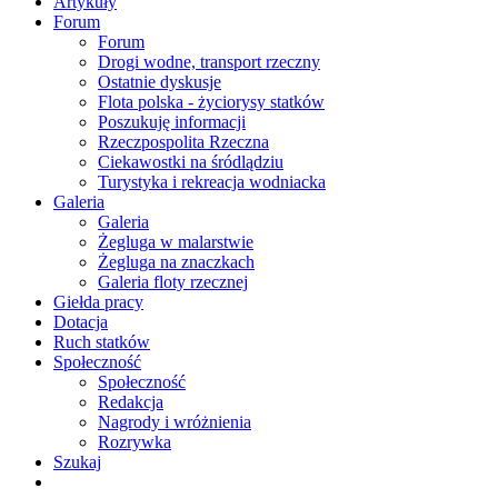
Artykuły
Forum
Forum
Drogi wodne, transport rzeczny
Ostatnie dyskusje
Flota polska - życiorysy statków
Poszukuję informacji
Rzeczpospolita Rzeczna
Ciekawostki na śródlądziu
Turystyka i rekreacja wodniacka
Galeria
Galeria
Żegluga w malarstwie
Żegluga na znaczkach
Galeria floty rzecznej
Giełda pracy
Dotacja
Ruch statków
Społeczność
Społeczność
Redakcja
Nagrody i wróżnienia
Rozrywka
Szukaj