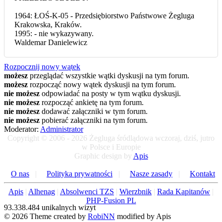
1964: ŁOŚ-K-05 - Przedsiębiorstwo Państwowe Żegluga
Krakowska, Kraków.
1995: - nie wykazywany.
Waldemar Danielewicz
Rozpocznij nowy wątek
możesz
przeglądać wszystkie wątki dyskusji na tym forum.
możesz
rozpocząć nowy wątek dyskusji na tym forum.
nie możesz
odpowiadać na posty w tym wątku dyskusji.
nie możesz
rozpocząć ankietę na tym forum.
nie możesz
dodawać załączniki w tym forum.
nie możesz
pobierać załączniki na tym forum.
Moderator:
Administrator
Copyright © 2006 - 2026 Żegluga śródlądowa wczoraj, dziś, jutro
w Polsce i Europie
Graphic design by
Apis
O nas
|
Polityka prywatności
|
Nasze zasady
|
Kontakt
Apis
|
Alhenag
|
Absolwenci TZS
|
Wierzbnik
|
Rada Kapitanów
|
PHP-Fusion PL
93.338.484 unikalnych wizyt
© 2026 Theme created by
RobiNN
modified by Apis