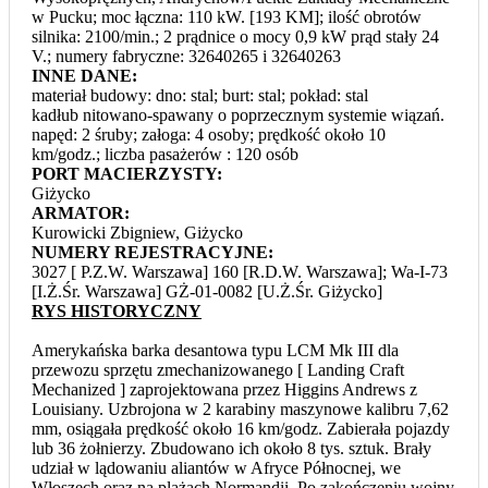
w Pucku; moc łączna: 110 kW. [193 KM]; ilość obrotów
silnika: 2100/min.; 2 prądnice o mocy 0,9 kW prąd stały 24
V.; numery fabryczne: 32640265 i 32640263
INNE DANE:
materiał budowy: dno: stal; burt: stal; pokład: stal
kadłub nitowano-spawany o poprzecznym systemie wiązań.
napęd: 2 śruby; załoga: 4 osoby; prędkość około 10
km/godz.; liczba pasażerów : 120 osób
PORT MACIERZYSTY:
Giżycko
ARMATOR:
Kurowicki Zbigniew, Giżycko
NUMERY REJESTRACYJNE:
3027 [ P.Z.W. Warszawa] 160 [R.D.W. Warszawa]; Wa-I-73
[I.Ż.Śr. Warszawa] GŻ-01-0082 [U.Ż.Śr. Giżycko]
RYS HISTORYCZNY
Amerykańska barka desantowa typu LCM Mk III dla
przewozu sprzętu zmechanizowanego [ Landing Craft
Mechanized ] zaprojektowana przez Higgins Andrews z
Louisiany. Uzbrojona w 2 karabiny maszynowe kalibru 7,62
mm, osiągała prędkość około 16 km/godz. Zabierała pojazdy
lub 36 żołnierzy. Zbudowano ich około 8 tys. sztuk. Brały
udział w lądowaniu aliantów w Afryce Północnej, we
Włoszech oraz na plażach Normandii. Po zakończeniu wojny