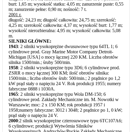
burt: 1,65 m; wysokość statku: 4,05 m; zanurzenie puste: 0,55
m; zanurzenie pełne: 0,90 m; nośność: 7 t.
2001 r.
długość: 24,23 m; długość całkowita: 24,75 m; szerokość:
4,25 m; szerokość całkowita: 4,37 m; wysokość burt: 1,77 m;
wysokość nierozbieralna: 4,95 m; wysokość całkowita: 5,08
m.
SILNIKI GŁÓWNE:
1943
: 2 silniki wysokoprężne dwusuwowe typu 64TL 1; 6
cylindrowe prod. Gray Marine Motor Company Detroit-
Michigan [USA] o mocy łącznej 220 KM. Liczba obrotów
silnika 1500/min.; śruby 500/min.
1958
: 2 silniki wysokoprężne typu 3D6; 6 cylindrowe prod.
ZSRR o mocy łącznej 300 KM; ilość obrotów silnika:
1500/min.; liczba obrotów śrub: 500/min.; 2 prądnice po 1,2
kW prąd stały o napięciu 24 V. Rok produkcji 1955; numery
fabryczne 0888 i 1030A.
1965
: 2 silniki wysokoprężne typu Wola DM-150; 6
cylindrowe prod. Zakłady Mechaniczne im. M. Nowotki w
Warszawie; moc: 2 x 150 KM; rok produkcji 1957 i
1958;numery fabryczne: 3012 i 3048; 2 prądnice po 1, 0 kW;
prąd stały o napięciu 24 V.
2000
:2 silnik wysokoprężne czterosuwowe typu 6TC107A6;
6 cylindrowe; produkcji Wytwórnia Silników
Wysokoprężnych, Andrychów/Puckie Zakłady Mechaniczne