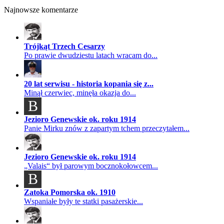
Najnowsze komentarze
Trójkąt Trzech Cesarzy
Po prawie dwudziestu latach wracam do...
20 lat serwisu - historia kopania się z...
Minął czerwiec, minęła okazja do...
B
Jezioro Genewskie ok. roku 1914
Panie Mirku znów z zapartym tchem przeczytałem...
Jezioro Genewskie ok. roku 1914
„Valais“ był parowym bocznokołowcem...
B
Zatoka Pomorska ok. 1910
Wspaniałe były te statki pasażerskie...