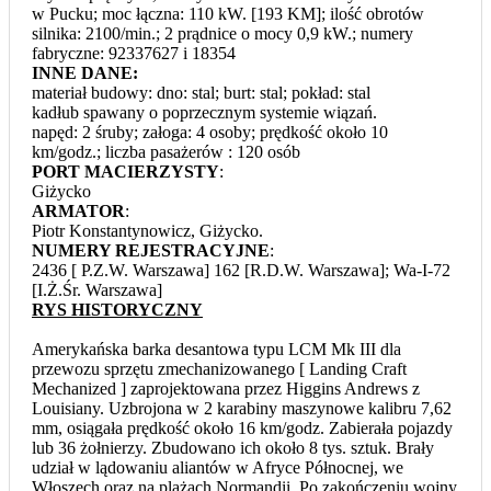
w Pucku; moc łączna: 110 kW. [193 KM]; ilość obrotów
silnika: 2100/min.; 2 prądnice o mocy 0,9 kW.; numery
fabryczne: 92337627 i 18354
INNE DANE:
materiał budowy: dno: stal; burt: stal; pokład: stal
kadłub spawany o poprzecznym systemie wiązań.
napęd: 2 śruby; załoga: 4 osoby; prędkość około 10
km/godz.; liczba pasażerów : 120 osób
PORT MACIERZYSTY
:
Giżycko
ARMATOR
:
Piotr Konstantynowicz, Giżycko.
NUMERY REJESTRACYJNE
:
2436 [ P.Z.W. Warszawa] 162 [R.D.W. Warszawa]; Wa-I-72
[I.Ż.Śr. Warszawa]
RYS HISTORYCZNY
Amerykańska barka desantowa typu LCM Mk III dla
przewozu sprzętu zmechanizowanego [ Landing Craft
Mechanized ] zaprojektowana przez Higgins Andrews z
Louisiany. Uzbrojona w 2 karabiny maszynowe kalibru 7,62
mm, osiągała prędkość około 16 km/godz. Zabierała pojazdy
lub 36 żołnierzy. Zbudowano ich około 8 tys. sztuk. Brały
udział w lądowaniu aliantów w Afryce Północnej, we
Włoszech oraz na plażach Normandii. Po zakończeniu wojny