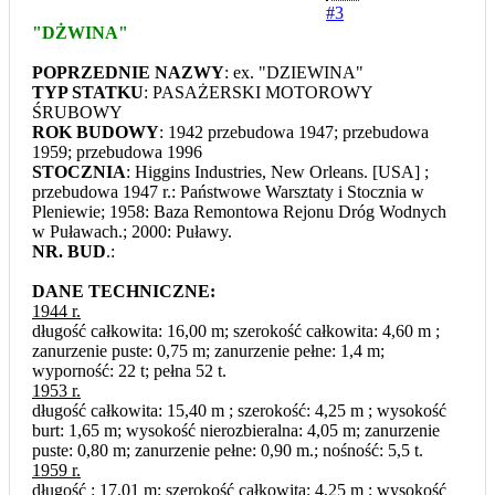
#3
"DŻWINA"
POPRZEDNIE NAZWY
: ex. "DZIEWINA"
TYP STATKU
: PASAŻERSKI MOTOROWY
ŚRUBOWY
ROK BUDOWY
: 1942 przebudowa 1947; przebudowa
1959; przebudowa 1996
STOCZNIA
: Higgins Industries, New Orleans. [USA] ;
przebudowa 1947 r.: Państwowe Warsztaty i Stocznia w
Pleniewie; 1958: Baza Remontowa Rejonu Dróg Wodnych
w Puławach.; 2000: Puławy.
NR. BUD
.:
DANE TECHNICZNE:
1944 r.
długość całkowita: 16,00 m; szerokość całkowita: 4,60 m ;
zanurzenie puste: 0,75 m; zanurzenie pełne: 1,4 m;
wyporność: 22 t; pełna 52 t.
1953 r.
długość całkowita: 15,40 m ; szerokość: 4,25 m ; wysokość
burt: 1,65 m; wysokość nierozbieralna: 4,05 m; zanurzenie
puste: 0,80 m; zanurzenie pełne: 0,90 m.; nośność: 5,5 t.
1959 r.
długość : 17,01 m; szerokość całkowita: 4,25 m ; wysokość