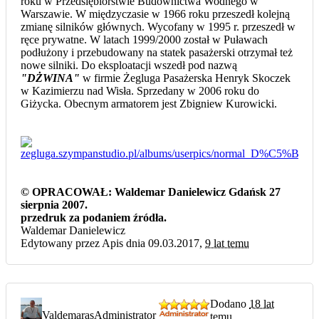
roku w Przedsiębiorstwie Budownictwa Wodnego w
Warszawie. W międzyczasie w 1966 roku przeszedł kolejną
zmianę silników głównych. Wycofany w 1995 r. przeszedł w
ręce prywatne. W latach 1999/2000 został w Puławach
podłużony i przebudowany na statek pasażerski otrzymał też
nowe silniki. Do eksploatacji wszedł pod nazwą
"DŻWINA"
w firmie Żegluga Pasażerska Henryk Skoczek
w Kazimierzu nad Wisła. Sprzedany w 2006 roku do
Giżycka. Obecnym armatorem jest Zbigniew Kurowicki.
© OPRACOWAŁ: Waldemar Danielewicz Gdańsk 27
sierpnia 2007.
przedruk za podaniem źródła.
Waldemar Danielewicz
Edytowany przez Apis dnia 09.03.2017,
9 lat temu
Dodano
18 lat
Valdemaras
Administrator
temu