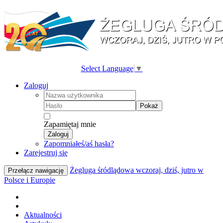
Select Language
▼
Zaloguj
Pokaż
Zapamiętaj mnie
Zaloguj
Zapomniałeś/aś hasła?
Zarejestruj się
Żegluga śródlądowa wczoraj, dziś, jutro w
Przełącz nawigację
Polsce i Europie
Aktualności