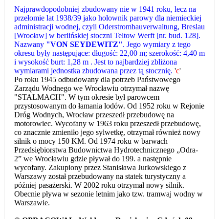
Najprawdopodobniej zbudowany nie w 1941 roku, lecz na
przełomie lat 1938/39 jako holownik parowy dla niemieckiej
administracji wodnej, czyli Oderstrombauverwaltung, Breslau
[Wrocław] w berlińskiej stoczni Teltow Werft [nr. bud. 128].
Nazwany
"VON SEYDEWITZ"
. Jego wymiary z tego
okresu były następujące: długość: 22,00 m; szerokość: 4,40 m
i wysokość burt: 1,28 m . Jest to najbardziej zbliżona
wymiarami jednostka zbudowana przez tą stocznię.
'
c
'
Po roku 1945 odbudowany dla potrzeb Państwowego
Zarządu Wodnego we Wrocławiu otrzymał nazwę
"STALMACH". W tym okresie był parowcem
przystosowanym do łamania lodów. Od 1952 roku w Rejonie
Dróg Wodnych, Wrocław przeszedł przebudowę na
motorowiec. Wycofany w 1963 roku przeszedł przebudowę,
co znacznie zmieniło jego sylwetkę, otrzymał również nowy
silnik o mocy 150 KM. Od 1974 roku w barwach
Przedsiębiorstwa Budownictwa Hydrotechnicznego „Odra-
2” we Wrocławiu gdzie pływał do 199. a następnie
wycofany. Zakupiony przez Stanisława Jurkowskiego z
Warszawy został przebudowany na statek turystyczny a
później pasażerski. W 2002 roku otrzymał nowy silnik.
Obecnie pływa w sezonie letnim jako tzw. tramwaj wodny w
Warszawie.