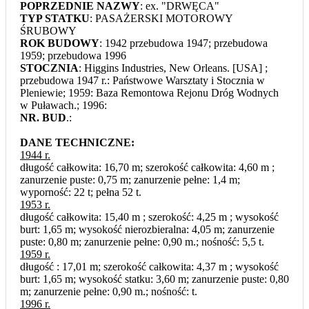
POPRZEDNIE NAZWY
: ex. "DRWĘCA"
TYP STATKU
: PASAŻERSKI MOTOROWY
ŚRUBOWY
ROK BUDOWY
: 1942 przebudowa 1947; przebudowa
1959; przebudowa 1996
STOCZNIA
: Higgins Industries, New Orleans. [USA] ;
przebudowa 1947 r.: Państwowe Warsztaty i Stocznia w
Pleniewie; 1959: Baza Remontowa Rejonu Dróg Wodnych
w Puławach.; 1996:
NR. BUD
.:
DANE TECHNICZNE:
1944 r.
długość całkowita: 16,70 m; szerokość całkowita: 4,60 m ;
zanurzenie puste: 0,75 m; zanurzenie pełne: 1,4 m;
wyporność: 22 t; pełna 52 t.
1953 r.
długość całkowita: 15,40 m ; szerokość: 4,25 m ; wysokość
burt: 1,65 m; wysokość nierozbieralna: 4,05 m; zanurzenie
puste: 0,80 m; zanurzenie pełne: 0,90 m.; nośność: 5,5 t.
1959 r.
długość : 17,01 m; szerokość całkowita: 4,37 m ; wysokość
burt: 1,65 m; wysokość statku: 3,60 m; zanurzenie puste: 0,80
m; zanurzenie pełne: 0,90 m.; nośność: t.
1996 r.