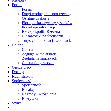
Artykuły
Forum
Forum
Drogi wodne, transport rzeczny
Ostatnie dyskusje
Flota polska - życiorysy statków
Poszukuję informacji
Rzeczpospolita Rzeczna
Ciekawostki na śródlądziu
Turystyka i rekreacja wodniacka
Galeria
Galeria
Żegluga w malarstwie
Żegluga na znaczkach
Galeria floty rzecznej
Giełda pracy
Dotacja
Ruch statków
Społeczność
Społeczność
Redakcja
Nagrody i wróżnienia
Rozrywka
Szukaj