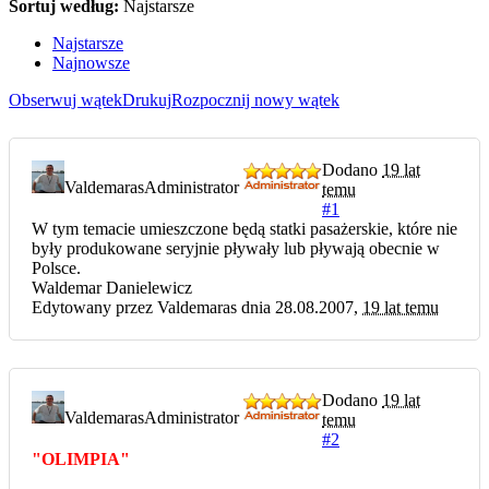
Sortuj według:
Najstarsze
Najstarsze
Najnowsze
Obserwuj wątek
Drukuj
Rozpocznij nowy wątek
Dodano
19 lat
Valdemaras
Administrator
temu
#1
W tym temacie umieszczone będą statki pasażerskie, które nie
były produkowane seryjnie pływały lub pływają obecnie w
Polsce.
Waldemar Danielewicz
Edytowany przez Valdemaras dnia 28.08.2007,
19 lat temu
Dodano
19 lat
Valdemaras
Administrator
temu
#2
"OLIMPIA"