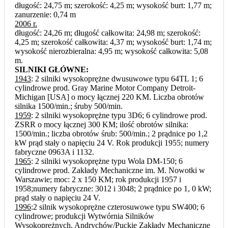
długość: 24,75 m; szerokość: 4,25 m; wysokość burt: 1,77 m;
zanurzenie: 0,74 m
2006 r.
długość: 24,26 m; długość całkowita: 24,98 m; szerokość:
4,25 m; szerokość całkowita: 4,37 m; wysokość burt: 1,74 m;
wysokość nierozbieralna: 4,95 m; wysokość całkowita: 5,08
m.
SILNIKI GŁÓWNE:
1943
: 2 silniki wysokoprężne dwusuwowe typu 64TL 1; 6
cylindrowe prod. Gray Marine Motor Company Detroit-
Michigan [USA] o mocy łącznej 220 KM. Liczba obrotów
silnika 1500/min.; śruby 500/min.
1959
: 2 silniki wysokoprężne typu 3D6; 6 cylindrowe prod.
ZSRR o mocy łącznej 300 KM; ilość obrotów silnika:
1500/min.; liczba obrotów śrub: 500/min.; 2 prądnice po 1,2
kW prąd stały o napięciu 24 V. Rok produkcji 1955; numery
fabryczne 0963A i 1132.
1965
: 2 silniki wysokoprężne typu Wola DM-150; 6
cylindrowe prod. Zakłady Mechaniczne im. M. Nowotki w
Warszawie; moc: 2 x 150 KM; rok produkcji 1957 i
1958;numery fabryczne: 3012 i 3048; 2 prądnice po 1, 0 kW;
prąd stały o napięciu 24 V.
1996
:2 silnik wysokoprężne czterosuwowe typu SW400; 6
cylindrowe; produkcji Wytwórnia Silników
Wysokoprężnych, Andrychów/Puckie Zakłady Mechaniczne