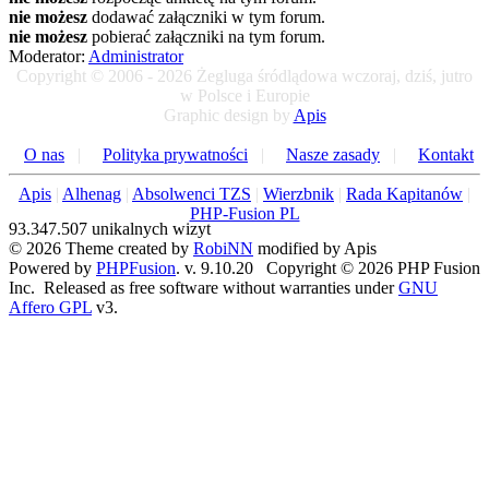
nie możesz
dodawać załączniki w tym forum.
nie możesz
pobierać załączniki na tym forum.
Moderator:
Administrator
Copyright © 2006 - 2026 Żegluga śródlądowa wczoraj, dziś, jutro
w Polsce i Europie
Graphic design by
Apis
O nas
|
Polityka prywatności
|
Nasze zasady
|
Kontakt
Apis
|
Alhenag
|
Absolwenci TZS
|
Wierzbnik
|
Rada Kapitanów
|
PHP-Fusion PL
93.347.507 unikalnych wizyt
© 2026 Theme created by
RobiNN
modified by Apis
Powered by
PHPFusion
. v. 9.10.20 Copyright © 2026 PHP Fusion
Inc. Released as free software without warranties under
GNU
Affero GPL
v3.