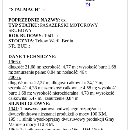
#4
"STALMACH"
'
a
'
POPRZEDNIE NAZWY
: ex.
TYP STATKU
: PASAŻERSKI MOTOROWY
ŚRUBOWY
ROK BUDOWY
: 1941 '
b
'
STOCZNIA
: Teltow Werft, Berlin.
NR. BUD.:
DANE TECHNICZNE:
1966 r.
długość: 21,68 m; szerokość: 4,77 m ; wysokość burt: 1,68
m; zanurzenie pełne: 0,84 m; nośność: 46 t.
2006 r.
długość m.p.: 22,27 m; długość całkowita: 24,17 m;
szerokość: 4,38 m; szerokość całkowita: 4,58 m; wysokość
burt: 1,68 m; wysokość nierozbieralna: 4,78 m; wysokość
całkowita: 5,47 m.; zanurzenie:0,84 m
SILNIKI GŁÓWNE:
1941
: 1 maszyna parowa podwójnego rozprężania
dwucylindrowa nieznanej produkcji o mocy 100 KM.
195.:
1 silnik wysokoprężny dwusuwowy produkcji Gray
Marine o mocy 110 KM.
1965:
1 silnik wysokoprężny typu Wola DM-150; 6