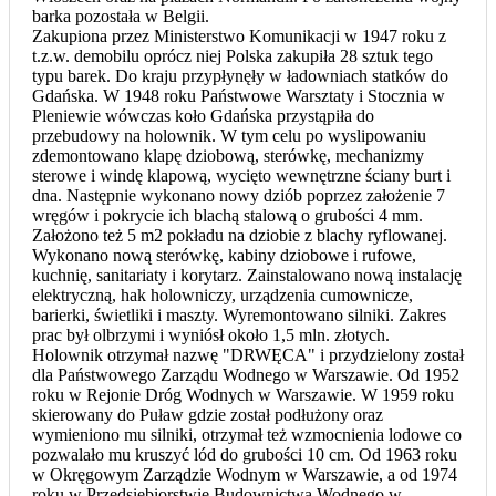
barka pozostała w Belgii.
Zakupiona przez Ministerstwo Komunikacji w 1947 roku z
t.z.w. demobilu oprócz niej Polska zakupiła 28 sztuk tego
typu barek. Do kraju przypłynęły w ładowniach statków do
Gdańska. W 1948 roku Państwowe Warsztaty i Stocznia w
Pleniewie wówczas koło Gdańska przystąpiła do
przebudowy na holownik. W tym celu po wyslipowaniu
zdemontowano klapę dziobową, sterówkę, mechanizmy
sterowe i windę klapową, wycięto wewnętrzne ściany burt i
dna. Następnie wykonano nowy dziób poprzez założenie 7
wręgów i pokrycie ich blachą stalową o grubości 4 mm.
Założono też 5 m2 pokładu na dziobie z blachy ryflowanej.
Wykonano nową sterówkę, kabiny dziobowe i rufowe,
kuchnię, sanitariaty i korytarz. Zainstalowano nową instalację
elektryczną, hak holowniczy, urządzenia cumownicze,
barierki, świetliki i maszty. Wyremontowano silniki. Zakres
prac był olbrzymi i wyniósł około 1,5 mln. złotych.
Holownik otrzymał nazwę "DRWĘCA" i przydzielony został
dla Państwowego Zarządu Wodnego w Warszawie. Od 1952
roku w Rejonie Dróg Wodnych w Warszawie. W 1959 roku
skierowany do Puław gdzie został podłużony oraz
wymieniono mu silniki, otrzymał też wzmocnienia lodowe co
pozwalało mu kruszyć lód do grubości 10 cm. Od 1963 roku
w Okręgowym Zarządzie Wodnym w Warszawie, a od 1974
roku w Przedsiębiorstwie Budownictwa Wodnego w