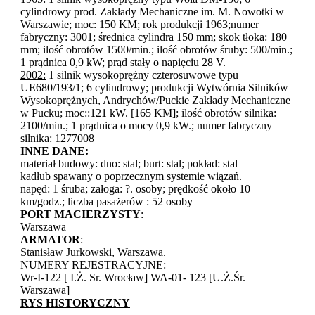
cylindrowy prod. Zakłady Mechaniczne im. M. Nowotki w
Warszawie; moc: 150 KM; rok produkcji 1963;numer
fabryczny: 3001; średnica cylindra 150 mm; skok tłoka: 180
mm; ilość obrotów 1500/min.; ilość obrotów śruby: 500/min.;
1 prądnica 0,9 kW; prąd stały o napięciu 28 V.
2002:
1 silnik wysokoprężny czterosuwowe typu
UE680/193/1; 6 cylindrowy; produkcji Wytwórnia Silników
Wysokoprężnych, Andrychów/Puckie Zakłady Mechaniczne
w Pucku; moc::121 kW. [165 KM]; ilość obrotów silnika:
2100/min.; 1 prądnica o mocy 0,9 kW.; numer fabryczny
silnika: 1277008
INNE DANE:
materiał budowy: dno: stal; burt: stal; pokład: stal
kadłub spawany o poprzecznym systemie wiązań.
napęd: 1 śruba; załoga: ?. osoby; prędkość około 10
km/godz.; liczba pasażerów : 52 osoby
PORT MACIERZYSTY
:
Warszawa
ARMATOR
:
Stanisław Jurkowski, Warszawa.
NUMERY REJESTRACYJNE:
Wr-I-122 [ I.Ż. Sr. Wrocław] WA-01- 123 [U.Ż.Śr.
Warszawa]
RYS HISTORYCZNY