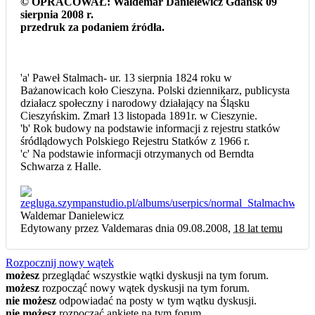
© OPRACOWAŁ: Waldemar Danielewicz Gdańsk 09
sierpnia 2008 r.
przedruk za podaniem źródła.
'a' Paweł Stalmach- ur. 13 sierpnia 1824 roku w
Bażanowicach koło Cieszyna. Polski dziennikarz, publicysta
działacz społeczny i narodowy działający na Śląsku
Cieszyńskim. Zmarł 13 listopada 1891r. w Cieszynie.
'b' Rok budowy na podstawie informacji z rejestru statków
śródlądowych Polskiego Rejestru Statków z 1966 r.
'c' Na podstawie informacji otrzymanych od Berndta
Schwarza z Halle.
Waldemar Danielewicz
Edytowany przez Valdemaras dnia 09.08.2008,
18 lat temu
Rozpocznij nowy wątek
możesz
przeglądać wszystkie wątki dyskusji na tym forum.
możesz
rozpocząć nowy wątek dyskusji na tym forum.
nie możesz
odpowiadać na posty w tym wątku dyskusji.
nie możesz
rozpocząć ankietę na tym forum.