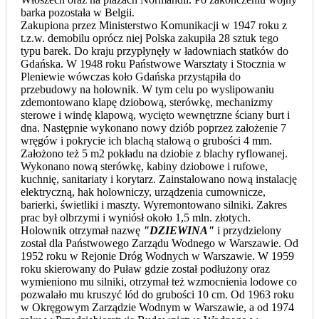
barka pozostała w Belgii.
Zakupiona przez Ministerstwo Komunikacji w 1947 roku z
t.z.w. demobilu oprócz niej Polska zakupiła 28 sztuk tego
typu barek. Do kraju przypłynęły w ładowniach statków do
Gdańska. W 1948 roku Państwowe Warsztaty i Stocznia w
Pleniewie wówczas koło Gdańska przystąpiła do
przebudowy na holownik. W tym celu po wyslipowaniu
zdemontowano klapę dziobową, sterówkę, mechanizmy
sterowe i windę klapową, wycięto wewnętrzne ściany burt i
dna. Następnie wykonano nowy dziób poprzez założenie 7
wręgów i pokrycie ich blachą stalową o grubości 4 mm.
Założono też 5 m2 pokładu na dziobie z blachy ryflowanej.
Wykonano nową sterówkę, kabiny dziobowe i rufowe,
kuchnię, sanitariaty i korytarz. Zainstalowano nową instalację
elektryczną, hak holowniczy, urządzenia cumownicze,
barierki, świetliki i maszty. Wyremontowano silniki. Zakres
prac był olbrzymi i wyniósł około 1,5 mln. złotych.
Holownik otrzymał nazwę
"DZIEWINA"
i przydzielony
został dla Państwowego Zarządu Wodnego w Warszawie. Od
1952 roku w Rejonie Dróg Wodnych w Warszawie. W 1959
roku skierowany do Puław gdzie został podłużony oraz
wymieniono mu silniki, otrzymał też wzmocnienia lodowe co
pozwalało mu kruszyć lód do grubości 10 cm. Od 1963 roku
w Okręgowym Zarządzie Wodnym w Warszawie, a od 1974