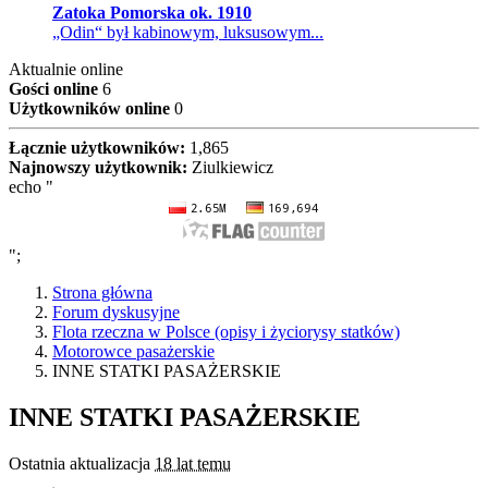
Zatoka Pomorska ok. 1910
„Odin“ był kabinowym, luksusowym...
Aktualnie online
Gości online
6
Użytkowników online
0
Łącznie użytkowników:
1,865
Najnowszy użytkownik:
Ziulkiewicz
echo "
";
Strona główna
Forum dyskusyjne
Flota rzeczna w Polsce (opisy i życiorysy statków)
Motorowce pasażerskie
INNE STATKI PASAŻERSKIE
INNE STATKI PASAŻERSKIE
Ostatnia aktualizacja
18 lat temu