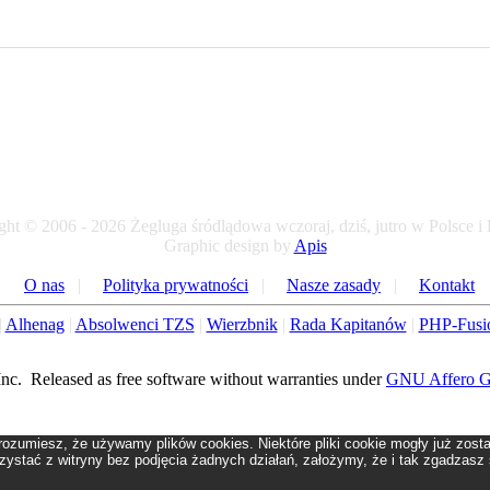
ht © 2006 - 2026 Żegluga śródlądowa wczoraj, dziś, jutro w Polsce i
Graphic design by
Apis
O nas
|
Polityka prywatności
|
Nasze zasady
|
Kontakt
|
Alhenag
|
Absolwenci TZS
|
Wierzbnik
|
Rada Kapitanów
|
PHP-Fusi
c. Released as free software without warranties under
GNU Affero 
rozumiesz, że używamy plików cookies. Niektóre pliki cookie mogły już zost
orzystać z witryny bez podjęcia żadnych działań, założymy, że i tak zgadzasz