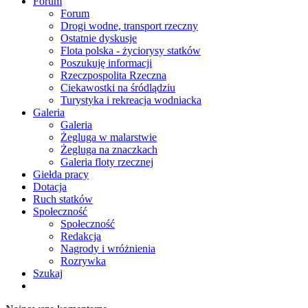
Forum
Forum
Drogi wodne, transport rzeczny
Ostatnie dyskusje
Flota polska - życiorysy statków
Poszukuję informacji
Rzeczpospolita Rzeczna
Ciekawostki na śródlądziu
Turystyka i rekreacja wodniacka
Galeria
Galeria
Żegluga w malarstwie
Żegluga na znaczkach
Galeria floty rzecznej
Giełda pracy
Dotacja
Ruch statków
Społeczność
Społeczność
Redakcja
Nagrody i wróżnienia
Rozrywka
Szukaj