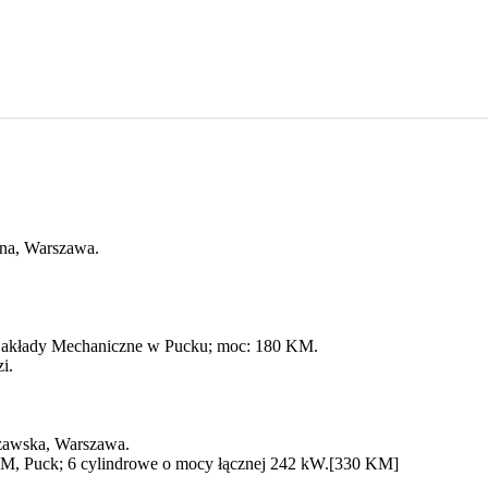
a, Warszawa.
e Zakłady Mechaniczne w Pucku; moc: 180 KM.
i.
zawska, Warszawa.
PZM, Puck; 6 cylindrowe o mocy łącznej 242 kW.[330 KM]