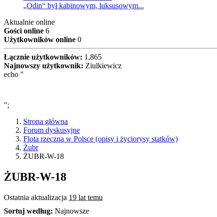
„Odin“ był kabinowym, luksusowym...
Aktualnie online
Gości online
6
Użytkowników online
0
Łącznie użytkowników:
1,865
Najnowszy użytkownik:
Ziulkiewicz
echo "
";
Strona główna
Forum dyskusyjne
Flota rzeczna w Polsce (opisy i życiorysy statków)
Żubr
ŻUBR-W-18
ŻUBR-W-18
Ostatnia aktualizacja
19 lat temu
Sortuj według:
Najnowsze