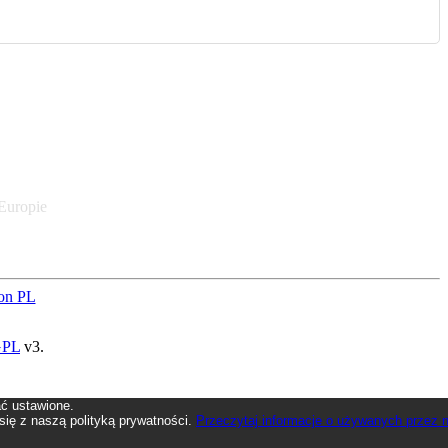
 Europie
on PL
GPL
v3.
ać ustawione.
 się z naszą polityką prywatności.
Przeczytaj informacje o używanych przez 