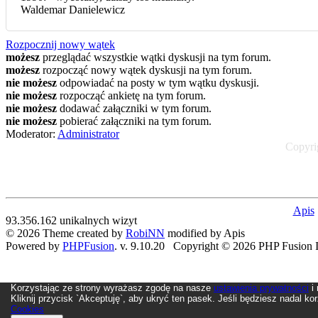
Waldemar Danielewicz
Rozpocznij nowy wątek
możesz
przeglądać wszystkie wątki dyskusji na tym forum.
możesz
rozpocząć nowy wątek dyskusji na tym forum.
nie możesz
odpowiadać na posty w tym wątku dyskusji.
nie możesz
rozpocząć ankietę na tym forum.
nie możesz
dodawać załączniki w tym forum.
nie możesz
pobierać załączniki na tym forum.
Moderator:
Administrator
Copyrig
Apis
93.356.162 unikalnych wizyt
© 2026 Theme created by
RobiNN
modified by Apis
Powered by
PHPFusion
. v. 9.10.20 Copyright © 2026 PHP Fusion In
Korzystając ze strony wyrażasz zgodę na nasze
ustawienia prywatności
i 
Kliknij przycisk `Akceptuję`, aby ukryć ten pasek. Jeśli będziesz nadal k
Cookies