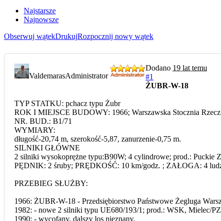
Najstarsze
Najnowsze
Obserwuj wątek
Drukuj
Rozpocznij nowy wątek
Dodano
19 lat temu
Valdemaras
Administrator
#1
ŻUBR-W-18
TYP STATKU: pchacz typu Żubr
ROK I MIEJSCE BUDOWY: 1966; Warszawska Stocznia Rzeczn
NR. BUD.: B1/71
WYMIARY:
długość-20,74 m, szerokość-5,87, zanurzenie-0,75 m.
SILNIKI GŁÓWNE
2 silniki wysokoprężne typu:B90W; 4 cylindrowe; prod.: Pucki
PĘDNIK: 2 śruby; PRĘDKOŚĆ: 10 km/godz. ; ZAŁOGA: 4 ludz
PRZEBIEG SŁUŻBY:
1966: ŻUBR-W-18 - Przedsiębiorstwo Państwowe Żegluga Wars
1982: - nowe 2 silniki typu UE680/193/1; prod.: WSK, Mielec/
1990: - wycofany, dalszy los nieznany.