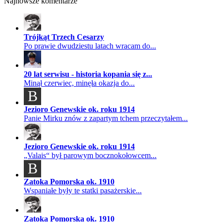
Najnowsze komentarze
Trójkąt Trzech Cesarzy
Po prawie dwudziestu latach wracam do...
20 lat serwisu - historia kopania się z...
Minął czerwiec, minęła okazja do...
B
Jezioro Genewskie ok. roku 1914
Panie Mirku znów z zapartym tchem przeczytałem...
Jezioro Genewskie ok. roku 1914
„Valais“ był parowym bocznokołowcem...
B
Zatoka Pomorska ok. 1910
Wspaniałe były te statki pasażerskie...
Zatoka Pomorska ok. 1910