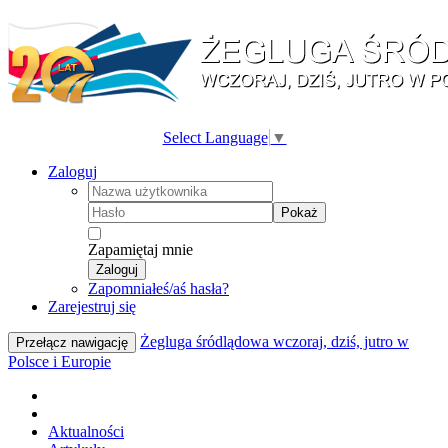
Select Language
▼
Zaloguj
Pokaż
Zapamiętaj mnie
Zaloguj
Zapomniałeś/aś hasła?
Zarejestruj się
Żegluga śródlądowa wczoraj, dziś, jutro w
Przełącz nawigację
Polsce i Europie
Aktualności