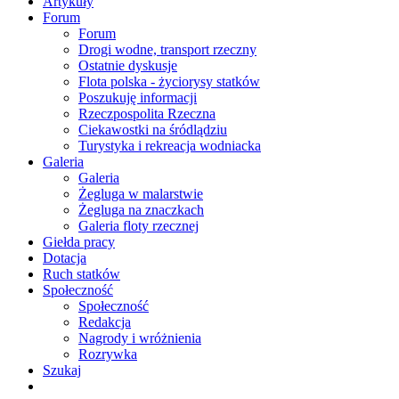
Artykuły
Forum
Forum
Drogi wodne, transport rzeczny
Ostatnie dyskusje
Flota polska - życiorysy statków
Poszukuję informacji
Rzeczpospolita Rzeczna
Ciekawostki na śródlądziu
Turystyka i rekreacja wodniacka
Galeria
Galeria
Żegluga w malarstwie
Żegluga na znaczkach
Galeria floty rzecznej
Giełda pracy
Dotacja
Ruch statków
Społeczność
Społeczność
Redakcja
Nagrody i wróżnienia
Rozrywka
Szukaj