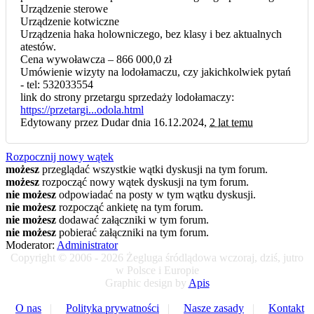
Urządzenie sterowe
Urządzenie kotwiczne
Urządzenia haka holowniczego, bez klasy i bez aktualnych
atestów.
Cena wywoławcza – 866 000,0 zł
Umówienie wizyty na lodołamaczu, czy jakichkolwiek pytań
- tel: 532033554
link do strony przetargu sprzedaży lodołamaczy:
https://przetargi...odola.html
Edytowany przez Dudar dnia 16.12.2024,
2 lat temu
Rozpocznij nowy wątek
możesz
przeglądać wszystkie wątki dyskusji na tym forum.
możesz
rozpocząć nowy wątek dyskusji na tym forum.
nie możesz
odpowiadać na posty w tym wątku dyskusji.
nie możesz
rozpocząć ankietę na tym forum.
nie możesz
dodawać załączniki w tym forum.
nie możesz
pobierać załączniki na tym forum.
Moderator:
Administrator
Copyright © 2006 - 2026 Żegluga śródlądowa wczoraj, dziś, jutro
w Polsce i Europie
Graphic design by
Apis
O nas
|
Polityka prywatności
|
Nasze zasady
|
Kontakt