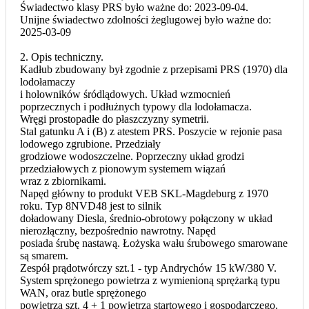
Świadectwo klasy PRS było ważne do: 2023-09-04.
Unijne świadectwo zdolności żeglugowej było ważne do:
2025-03-09
2. Opis techniczny.
Kadłub zbudowany był zgodnie z przepisami PRS (1970) dla
lodołamaczy
i holowników śródlądowych. Układ wzmocnień
poprzecznych i podłużnych typowy dla lodołamacza.
Wręgi prostopadłe do płaszczyzny symetrii.
Stal gatunku A i (B) z atestem PRS. Poszycie w rejonie pasa
lodowego zgrubione. Przedziały
grodziowe wodoszczelne. Poprzeczny układ grodzi
przedziałowych z pionowym systemem wiązań
wraz z zbiornikami.
Napęd główny to produkt VEB SKL-Magdeburg z 1970
roku. Typ 8NVD48 jest to silnik
doładowany Diesla, średnio-obrotowy połączony w układ
nierozłączny, bezpośrednio nawrotny. Napęd
posiada śrubę nastawą. Łożyska wału śrubowego smarowane
są smarem.
Zespół prądotwórczy szt.1 - typ Andrychów 15 kW/380 V.
System sprężonego powietrza z wymienioną sprężarką typu
WAN, oraz butle sprężonego
powietrza szt. 4 + 1 powietrza startowego i gospodarczego.