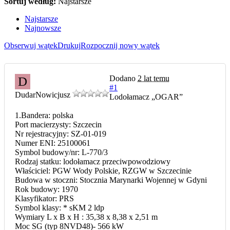
Sortuj według:
Najstarsze
Najstarsze
Najnowsze
Obserwuj wątek
Drukuj
Rozpocznij nowy wątek
Dodano
2 lat temu
D
#1
Dudar
Nowicjusz
Lodołamacz „OGAR”
1.Bandera: polska
Port macierzysty: Szczecin
Nr rejestracyjny: SZ-01-019
Numer ENI: 25100061
Symbol budowy/nr: L-770/3
Rodzaj statku: lodołamacz przeciwpowodziowy
Właściciel: PGW Wody Polskie, RZGW w Szczecinie
Budowa w stoczni: Stocznia Marynarki Wojennej w Gdyni
Rok budowy: 1970
Klasyfikator: PRS
Symbol klasy: * sKM 2 ldp
Wymiary L x B x H : 35,38 x 8,38 x 2,51 m
Moc SG (typ 8NVD48)- 566 kW