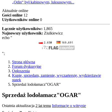
„Odin“ był kabinowym, luksusowym...
Aktualnie online
Gości online
12
Użytkowników online
0
Łącznie użytkowników:
1,865
Najnowszy użytkownik:
Ziulkiewicz
echo "
";
Strona główna
Forum dyskusyjne
Ogłoszenia
Kupię, sprzedam, zamienię, wyczarteruję, wydzierżawię
statek
Sprzedaż lodołamacz"OGAR"
Sprzedaż lodołamacz"OGAR"
Ostatnia aktualizacja
2 lat temu
Informacje o witrynie