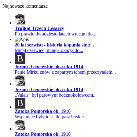
Najnowsze komentarze
Trójkąt Trzech Cesarzy
Po prawie dwudziestu latach wracam do...
20 lat serwisu - historia kopania się z...
Minął czerwiec, minęła okazja do...
B
Jezioro Genewskie ok. roku 1914
Panie Mirku znów z zapartym tchem przeczytałem...
Jezioro Genewskie ok. roku 1914
„Valais“ był parowym bocznokołowcem...
B
Zatoka Pomorska ok. 1910
Wspaniałe były te statki pasażerskie...
Zatoka Pomorska ok. 1910