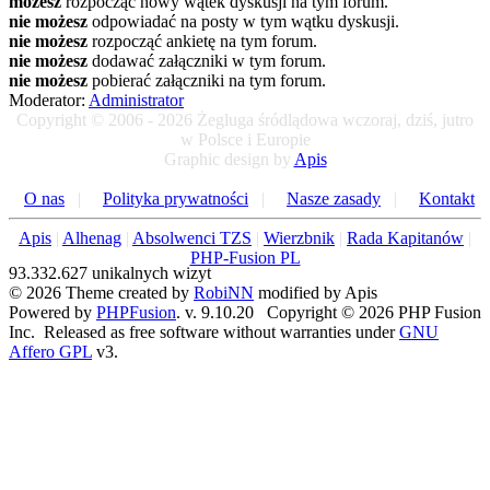
możesz
rozpocząć nowy wątek dyskusji na tym forum.
nie możesz
odpowiadać na posty w tym wątku dyskusji.
nie możesz
rozpocząć ankietę na tym forum.
nie możesz
dodawać załączniki w tym forum.
nie możesz
pobierać załączniki na tym forum.
Moderator:
Administrator
Copyright © 2006 - 2026 Żegluga śródlądowa wczoraj, dziś, jutro
w Polsce i Europie
Graphic design by
Apis
O nas
|
Polityka prywatności
|
Nasze zasady
|
Kontakt
Apis
|
Alhenag
|
Absolwenci TZS
|
Wierzbnik
|
Rada Kapitanów
|
PHP-Fusion PL
93.332.627 unikalnych wizyt
© 2026 Theme created by
RobiNN
modified by Apis
Powered by
PHPFusion
. v. 9.10.20 Copyright © 2026 PHP Fusion
Inc. Released as free software without warranties under
GNU
Affero GPL
v3.