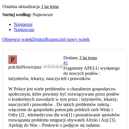
Ostatnia aktualizacja
3 lat temu
Sortuj według:
Najnowsze
Najstarsze
Najnowsze
Obserwuj wątek
Drukuj
Rozpocznij nowy wątek
Dodano
3 lat temu
P
#1
polcikh
Nowicjusz
Fragmenty APELU wysłanego
do nowych posłów :
inżynierów, lekarzy, nauczycieli i prawników
W Polsce jest wiele problemów o charakterze gospodarczo-
społecznym, które powinny być rozwiązywane przez posłów
o konkretnych zawodach w tym przez : inżynierów, lekarzy,
nauczycieli i prawników . Do takich problemów należą :
włączenie do gospodarki potencjału polskich rzek Wisły i
Odry [2] , telemedycyna dla wsi[1] i poszukiwanie sposobów
rozwiązania problemu imigracji obywateli Afryki i Azji [3].
Apeluję do Was – Posłowie o podjęcie się zadania