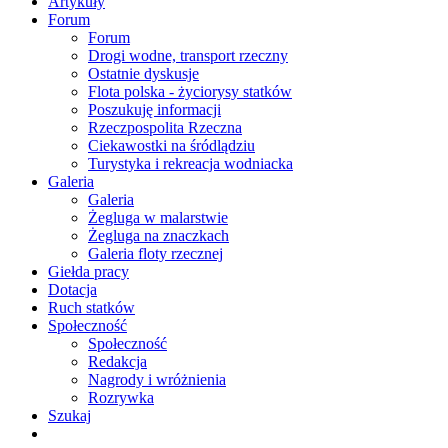
Artykuły
Forum
Forum
Drogi wodne, transport rzeczny
Ostatnie dyskusje
Flota polska - życiorysy statków
Poszukuję informacji
Rzeczpospolita Rzeczna
Ciekawostki na śródlądziu
Turystyka i rekreacja wodniacka
Galeria
Galeria
Żegluga w malarstwie
Żegluga na znaczkach
Galeria floty rzecznej
Giełda pracy
Dotacja
Ruch statków
Społeczność
Społeczność
Redakcja
Nagrody i wróżnienia
Rozrywka
Szukaj