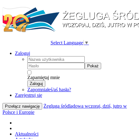
Select Language
▼
Zaloguj
Pokaż
Zapamiętaj mnie
Zaloguj
Zapomniałeś/aś hasła?
Zarejestruj się
Żegluga śródlądowa wczoraj, dziś, jutro w
Przełącz nawigację
Polsce i Europie
Aktualności