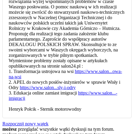
rozwiązania wyżej wspomnianych problemów w czasie
Waszego posłowania. O pomoc naukową w ich realizacji
możecie się zwrócić do stowarzyszeń naukowo-technicznych
zrzeszonych w Naczelnej Organizacji Technicznej i do
naukowców polskich uczelni takich jak Uniwersytet
Rolniczy w Krakowie czy Akademia Górniczo – Hutnicza.
Proponuję dla realizacji tego zadania założenie klubu
parlamentarnego. Zaproście do współpracy autorów
DEKALOGU POLSKICH SPRAW. Skonsultujcie to ze
swoimi wyborcami w Waszych okręgach wyborczych, na
zorganizowanych w trybie pilnym spotkaniach.
Wymienione problemy zostały opisane w artykułach
opublikowanych na stronie salon24.pl :
1. Transformacja ustrojowa na wsi
https://www.salon...owa-
na-wsi
2. APEL do nowych posłów-inżynierów w sprawie Wisły i
Odry
https://www.salon...sly-i-odry
3. Edukacja online zamiast imigracji
https://www.salon...-
imigracji
Henryk Połcik - Sternik motorowodny
Rozpocznij nowy wątek
możesz
przeglądać wszystkie wątki dyskusji na tym forum.