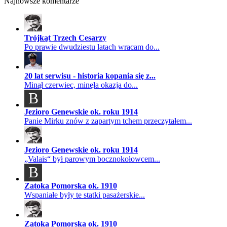
Najnowsze komentarze
Trójkąt Trzech Cesarzy
Po prawie dwudziestu latach wracam do...
20 lat serwisu - historia kopania się z...
Minął czerwiec, minęła okazja do...
B
Jezioro Genewskie ok. roku 1914
Panie Mirku znów z zapartym tchem przeczytałem...
Jezioro Genewskie ok. roku 1914
„Valais“ był parowym bocznokołowcem...
B
Zatoka Pomorska ok. 1910
Wspaniałe były te statki pasażerskie...
Zatoka Pomorska ok. 1910