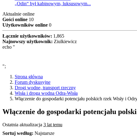
„Odin“ był kabinowym, luksusowym...
Aktualnie online
Gości online
10
Użytkowników online
0
Łącznie użytkowników:
1,865
Najnowszy użytkownik:
Ziulkiewicz
echo "
";
Strona główna
Forum dyskusyjne
Drogi wodne, transport rzeczny
Wisła i droga wodna Odra-Wisła
Włączenie do gospodarki potencjału polskich rzek Wisły i Odr
Włączenie do gospodarki potencjału polski
Ostatnia aktualizacja
3 lat temu
Sortuj według:
Najstarsze