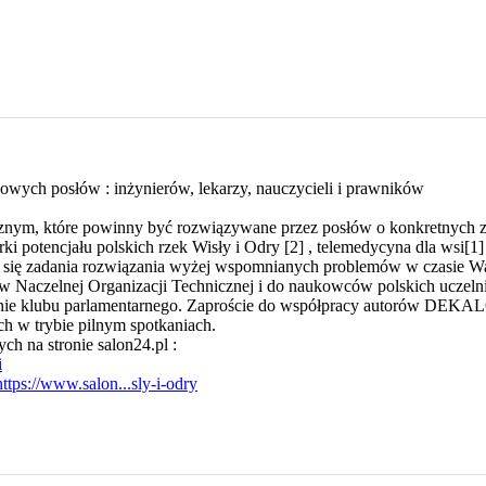
ych posłów : inżynierów, lekarzy, nauczycieli i prawników
znym, które powinny być rozwiązywane przez posłów o konkretnych zaw
i potencjału polskich rzek Wisły i Odry [2] , telemedycyna dla wsi[1
cie się zadania rozwiązania wyżej wspomnianych problemów w czasie 
w Naczelnej Organizacji Technicznej i do naukowców polskich uczeln
ałożenie klubu parlamentarnego. Zaproście do współpracy autorów 
 w trybie pilnym spotkaniach.
h na stronie salon24.pl :
i
https://www.salon...sly-i-odry