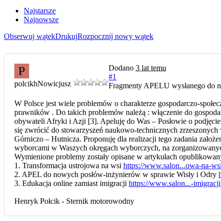
Najstarsze
Najnowsze
Obserwuj wątek
Drukuj
Rozpocznij nowy wątek
Dodano
3 lat temu
P
#1
polcikh
Nowicjusz
Fragmenty APELU wysłanego do now
W Polsce jest wiele problemów o charakterze gospodarczo-społec
prawników . Do takich problemów należą : włączenie do gospodark
obywateli Afryki i Azji [3]. Apeluję do Was – Posłowie o podję
się zwrócić do stowarzyszeń naukowo-technicznych zrzeszonych 
Górniczo – Hutnicza. Proponuję dla realizacji tego zadania z
wyborcami w Waszych okręgach wyborczych, na zorganizowanych
Wymienione problemy zostały opisane w artykułach opublikowanyc
1. Transformacja ustrojowa na wsi
https://www.salon...owa-na-ws
2. APEL do nowych posłów-inżynierów w sprawie Wisły i Odry
3. Edukacja online zamiast imigracji
https://www.salon...-imigracji
Henryk Połcik - Sternik motorowodny