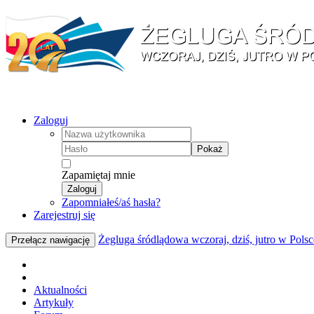
Zaloguj
Pokaż
Zapamiętaj mnie
Zaloguj
Zapomniałeś/aś hasła?
Zarejestruj się
Żegluga śródlądowa wczoraj, dziś, jutro w Polsc
Przełącz nawigację
Aktualności
Artykuły