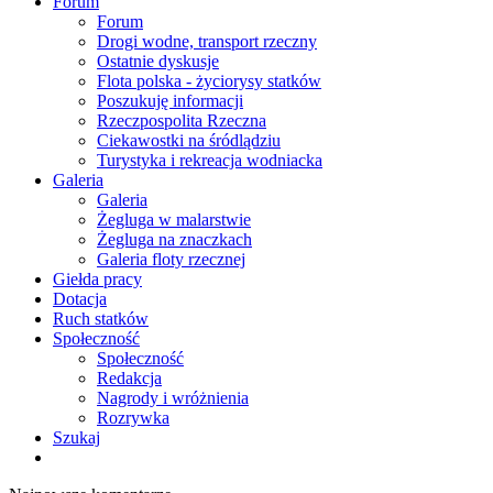
Forum
Forum
Drogi wodne, transport rzeczny
Ostatnie dyskusje
Flota polska - życiorysy statków
Poszukuję informacji
Rzeczpospolita Rzeczna
Ciekawostki na śródlądziu
Turystyka i rekreacja wodniacka
Galeria
Galeria
Żegluga w malarstwie
Żegluga na znaczkach
Galeria floty rzecznej
Giełda pracy
Dotacja
Ruch statków
Społeczność
Społeczność
Redakcja
Nagrody i wróżnienia
Rozrywka
Szukaj