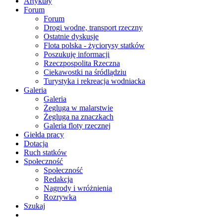
Artykuły
Forum
Forum
Drogi wodne, transport rzeczny
Ostatnie dyskusje
Flota polska - życiorysy statków
Poszukuję informacji
Rzeczpospolita Rzeczna
Ciekawostki na śródlądziu
Turystyka i rekreacja wodniacka
Galeria
Galeria
Żegluga w malarstwie
Żegluga na znaczkach
Galeria floty rzecznej
Giełda pracy
Dotacja
Ruch statków
Społeczność
Społeczność
Redakcja
Nagrody i wróżnienia
Rozrywka
Szukaj