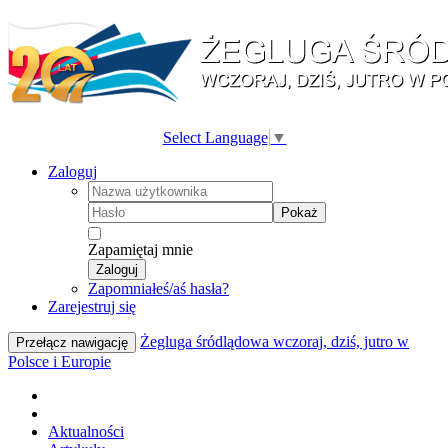
Select Language
▼
Zaloguj
Pokaż
Zapamiętaj mnie
Zaloguj
Zapomniałeś/aś hasła?
Zarejestruj się
Żegluga śródlądowa wczoraj, dziś, jutro w
Przełącz nawigację
Polsce i Europie
Aktualności