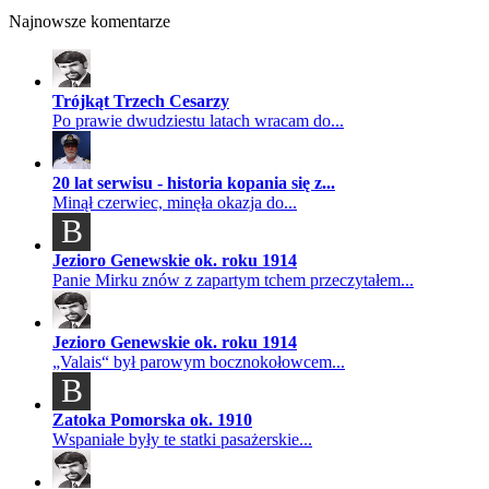
Najnowsze komentarze
Trójkąt Trzech Cesarzy
Po prawie dwudziestu latach wracam do...
20 lat serwisu - historia kopania się z...
Minął czerwiec, minęła okazja do...
B
Jezioro Genewskie ok. roku 1914
Panie Mirku znów z zapartym tchem przeczytałem...
Jezioro Genewskie ok. roku 1914
„Valais“ był parowym bocznokołowcem...
B
Zatoka Pomorska ok. 1910
Wspaniałe były te statki pasażerskie...