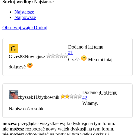
Sortuj według:
Najstarsze
Najstarsze
Najnowsze
Obserwuj wątek
Drukuj
Dodano
4 lat temu
G
#1
Grzes88
Nowicjusz
Cześć
Miło mi tutaj
dołączyć
Dodano
4 lat temu
zbyszek1
Użytkownik
#2
Witamy.
Napisz coś o sobie.
możesz
przeglądać wszystkie wątki dyskusji na tym forum.
nie możesz
rozpocząć nowy wątek dyskusji na tym forum.
nie możesz
odpowiadać na posty w tym wątku dyskusji.