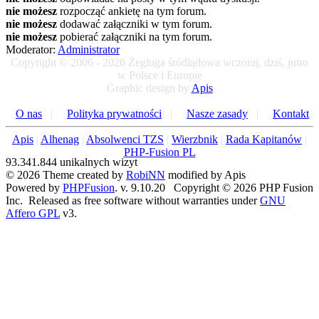
nie możesz
rozpocząć ankietę na tym forum.
nie możesz
dodawać załączniki w tym forum.
nie możesz
pobierać załączniki na tym forum.
Moderator:
Administrator
Copyright © 2006 - 2026 Żegluga śródlądowa wczoraj, dziś, jutro
w Polsce i Europie
Graphic design by
Apis
O nas
|
Polityka prywatności
|
Nasze zasady
|
Kontakt
Apis
|
Alhenag
|
Absolwenci TZS
|
Wierzbnik
|
Rada Kapitanów
|
PHP-Fusion PL
93.341.844 unikalnych wizyt
© 2026 Theme created by
RobiNN
modified by Apis
Powered by
PHPFusion
. v. 9.10.20 Copyright © 2026 PHP Fusion
Inc. Released as free software without warranties under
GNU
Affero GPL
v3.