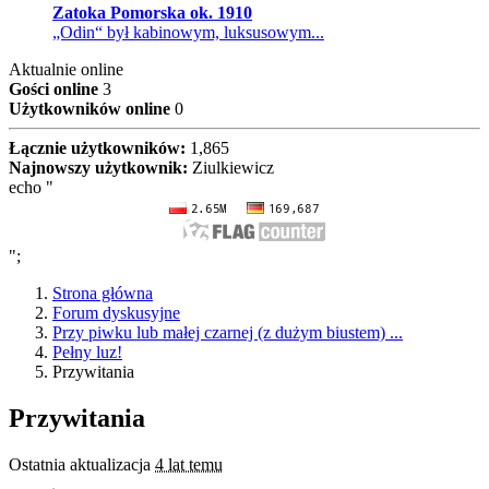
Zatoka Pomorska ok. 1910
„Odin“ był kabinowym, luksusowym...
Aktualnie online
Gości online
3
Użytkowników online
0
Łącznie użytkowników:
1,865
Najnowszy użytkownik:
Ziulkiewicz
echo "
";
Strona główna
Forum dyskusyjne
Przy piwku lub małej czarnej (z dużym biustem) ...
Pełny luz!
Przywitania
Przywitania
Ostatnia aktualizacja
4 lat temu