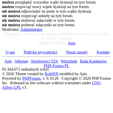
możesz
przeglądać wszystkie wątki dyskusji na tym forum.
możesz
rozpocząć nowy wątek dyskusji na tym forum.
nie możesz
odpowiadać na posty w tym wątku dyskusji.
nie możesz
rozpocząć ankietę na tym forum.
nie możesz
dodawać załączniki w tym forum.
nie możesz
pobierać załączniki na tym forum.
Moderator:
Administrator
Copyright © 2006 - 2026 Żegluga śródlądowa wczoraj, dziś, jutro
w Polsce i Europie
Graphic design by
Apis
O nas
|
Polityka prywatności
|
Nasze zasady
|
Kontakt
Apis
|
Alhenag
|
Absolwenci TZS
|
Wierzbnik
|
Rada Kapitanów
|
PHP-Fusion PL
93.364.071 unikalnych wizyt
© 2026 Theme created by
RobiNN
modified by Apis
Powered by
PHPFusion
. v. 9.10.20 Copyright © 2026 PHP Fusion
Inc. Released as free software without warranties under
GNU
Affero GPL
v3.