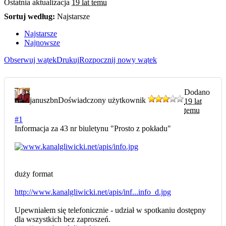
Ostatnia aktualizacja
19 lat temu
Sortuj według:
Najstarsze
Najstarsze
Najnowsze
Obserwuj wątek
Drukuj
Rozpocznij nowy wątek
Dodano
januszbn
Doświadczony użytkownik
19 lat
temu
#1
Informacja za 43 nr biuletynu "Prosto z pokładu"
duży format
http://www.kanalgliwicki.net/apis/inf...info_d.jpg
Upewniałem się telefonicznie - udział w spotkaniu dostępny
dla wszystkich bez zaproszeń.