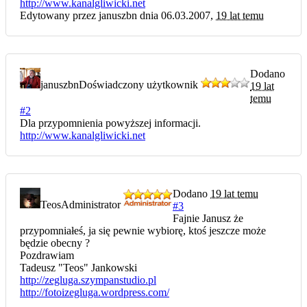
http://www.kanalgliwicki.net
Edytowany przez januszbn dnia 06.03.2007,
19 lat temu
Dodano
januszbn
Doświadczony użytkownik
19 lat
temu
#2
Dla przypomnienia powyższej informacji.
http://www.kanalgliwicki.net
Dodano
19 lat temu
Teos
Administrator
#3
Fajnie Janusz że
przypomniałeś, ja się pewnie wybiorę, ktoś jeszcze może
będzie obecny ?
Pozdrawiam
Tadeusz "Teos" Jankowski
http://zegluga.szympanstudio.pl
http://fotoizegluga.wordpress.com/