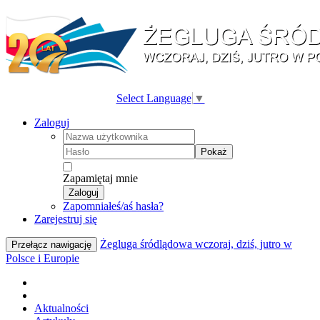
Select Language
▼
Zaloguj
Pokaż
Zapamiętaj mnie
Zaloguj
Zapomniałeś/aś hasła?
Zarejestruj się
Żegluga śródlądowa wczoraj, dziś, jutro w
Przełącz nawigację
Polsce i Europie
Aktualności