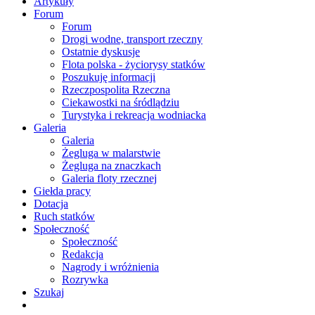
Artykuły
Forum
Forum
Drogi wodne, transport rzeczny
Ostatnie dyskusje
Flota polska - życiorysy statków
Poszukuję informacji
Rzeczpospolita Rzeczna
Ciekawostki na śródlądziu
Turystyka i rekreacja wodniacka
Galeria
Galeria
Żegluga w malarstwie
Żegluga na znaczkach
Galeria floty rzecznej
Giełda pracy
Dotacja
Ruch statków
Społeczność
Społeczność
Redakcja
Nagrody i wróżnienia
Rozrywka
Szukaj