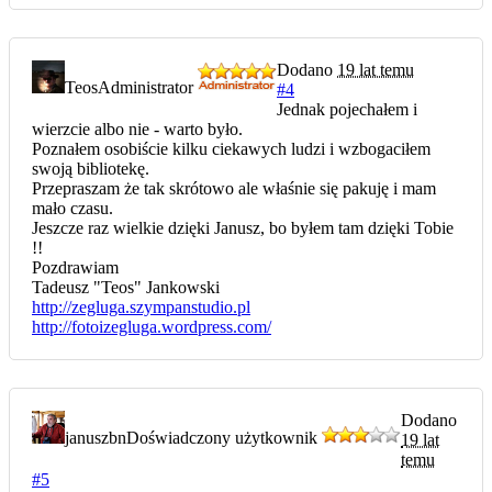
Dodano
19 lat temu
Teos
Administrator
#4
Jednak pojechałem i
wierzcie albo nie - warto było.
Poznałem osobiście kilku ciekawych ludzi i wzbogaciłem
swoją bibliotekę.
Przepraszam że tak skrótowo ale właśnie się pakuję i mam
mało czasu.
Jeszcze raz wielkie dzięki Janusz, bo byłem tam dzięki Tobie
!!
Pozdrawiam
Tadeusz "Teos" Jankowski
http://zegluga.szympanstudio.pl
http://fotoizegluga.wordpress.com/
Dodano
januszbn
Doświadczony użytkownik
19 lat
temu
#5