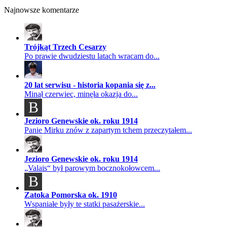
Najnowsze komentarze
Trójkąt Trzech Cesarzy
Po prawie dwudziestu latach wracam do...
20 lat serwisu - historia kopania się z...
Minął czerwiec, minęła okazja do...
B
Jezioro Genewskie ok. roku 1914
Panie Mirku znów z zapartym tchem przeczytałem...
Jezioro Genewskie ok. roku 1914
„Valais“ był parowym bocznokołowcem...
B
Zatoka Pomorska ok. 1910
Wspaniałe były te statki pasażerskie...