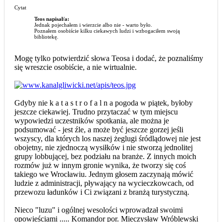
Cytat
Teos napisał/a:
Jednak pojechałem i wierzcie albo nie - warto było.
Poznałem osobiście kilku ciekawych ludzi i wzbogaciłem swoją
bibliotekę.
Mogę tylko potwierdzić słowa Teosa i dodać, że poznaliśmy
się wreszcie osobiście, a nie wirtualnie.
Gdyby nie k a t a s t r o f a l n a pogoda w piątek, byłoby
jeszcze ciekawiej. Trudno przytaczać w tym miejscu
wypowiedzi uczestników spotkania, ale można je
podsumować - jest źle, a może być jeszcze gorzej jeśli
wszyscy, dla których los naszej żeglugi śródlądowej nie jest
obojetny, nie zjednoczą wysiłków i nie stworzą jednolitej
grupy lobbującej, bez podziału na branże. Z innych moich
rozmów już w innym gronie wynika, że tworzy się coś
takiego we Wrocławiu. Jednym głosem zaczynają mówić
ludzie z administracji, pływający na wycieczkowcach, od
przewozu ładunków i Ci związani z branżą turystyczną.
Nieco "luzu" i ogólnej wesolości wprowadzał swoimi
opowieściami ..... Komandor por. Mieczysław Wróblewski