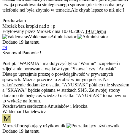
trwaja poszukiwania strategicznego sponsora,niestety osoba przy
telefonie nei była zbytnio w temacie.Ale chyab lepsze to niż nic:]
Pozdrawiam
Mrożek bez kropki nad z : p
Edytowany przez Mrozek dnia 10.03.2007,
19 lat temu
Valdemaras
Administrator
Dodano
19 lat temu
#9
Szanowni Panowie !
Post pt. "WARMIA" ma dotyczyć tylko "Warmii" uzupełnień i
zdjęć a nie poruszania wątków typu "Skawa" czy "Anusiak".
Dlatego uprzejmie proszę o powściągliwość w prywatnych
sprawach. Można przecież to zrobić w innym poście. Na
zakończenie dodam że o statku "ANUSIAK" póki co nie słyszałem
a "SKAWA" będzie opisana w statkach SI45. Ze swojej strony
dodam o ile będę coś wiedział o statku "ANUSIAK" to na pewno
to wykażę na forum.
Pozdrawiam serdecznie Anusiaków i Mrożka.
Waldemar Danielewicz
M
Mrozek
Początkujący użytkownik
Dodano
19 lat temu