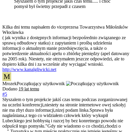
Słyszalem o tym projekcie jakiś czas temu..... i choć
pomysł był świetny przepadł z czasem
Kilka dni temu napisałem do viceprezesa Towarzystwa Miłośników
Włocławka
( jak wynika z dostępnych informacji bezpośrednio związanego ze
sprawą odbudowy statku) z zapytaniem i prośbą udzielenia
informacji o aktualnym stanie przedsięwzięcia, a także o
potwierdzenie aktualności apelu o zbiórkę pieniędzy (apel datowany
na 2005 rok). Niestety, nie otrzymałem jeszcze odpowiedzi, ale to
dopiero kilka dni i za wcześnie aby wyciągać wnioski.
http://www.kanalgliwicki.net
M
Mrozek
Początkujący użytkownik
Dodano
19 lat temu
#5
Słyszalem o tym projekcie jakiś czas temu podczas zorganizowanej
na uczelni konferencji,niestety na stronie internetowe owej szkołyj
nie ma zbyt duzo informacji,nizej podam linka.Sprawa była
nagłaśniana,z tego co widziałem człowiek który wykupił
Lubeckiego jest hobbystą i razcej by bez konretnego powodu nie
odpuścił tego pomysłu."Gdy nie wiadomo o co chodzi,chodzi o
....".Turystyka w tym mieście praktycznie nie istnieje,jesteśmy w