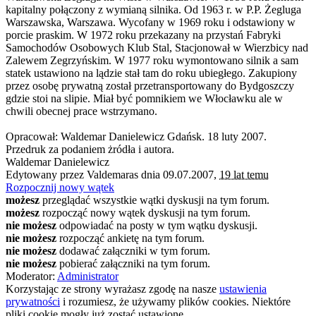
kapitalny połączony z wymianą silnika. Od 1963 r. w P.P. Żegluga
Warszawska, Warszawa. Wycofany w 1969 roku i odstawiony w
porcie praskim. W 1972 roku przekazany na przystań Fabryki
Samochodów Osobowych Klub Stal, Stacjonował w Wierzbicy nad
Zalewem Zegrzyńskim. W 1977 roku wymontowano silnik a sam
statek ustawiono na lądzie stał tam do roku ubiegłego. Zakupiony
przez osobę prywatną został przetransportowany do Bydgoszczy
gdzie stoi na slipie. Miał być pomnikiem we Włocławku ale w
chwili obecnej prace wstrzymano.
Opracował: Waldemar Danielewicz Gdańsk. 18 luty 2007.
Przedruk za podaniem żródła i autora.
Waldemar Danielewicz
Edytowany przez Valdemaras dnia 09.07.2007,
19 lat temu
Rozpocznij nowy wątek
możesz
przeglądać wszystkie wątki dyskusji na tym forum.
możesz
rozpocząć nowy wątek dyskusji na tym forum.
nie możesz
odpowiadać na posty w tym wątku dyskusji.
nie możesz
rozpocząć ankietę na tym forum.
nie możesz
dodawać załączniki w tym forum.
nie możesz
pobierać załączniki na tym forum.
Moderator:
Administrator
Korzystając ze strony wyrażasz zgodę na nasze
ustawienia
prywatności
i rozumiesz, że używamy plików cookies. Niektóre
pliki cookie mogły już zostać ustawione.