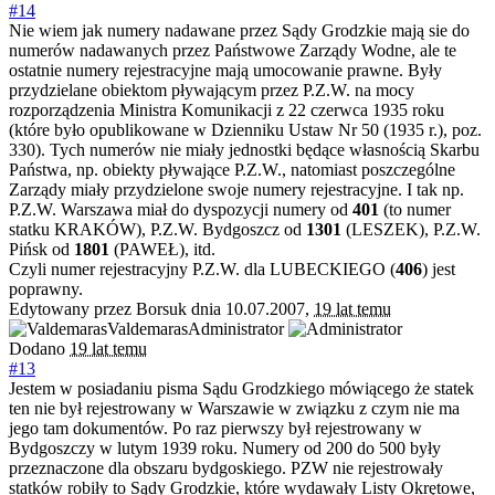
#14
Nie wiem jak numery nadawane przez Sądy Grodzkie mają sie do
numerów nadawanych przez Państwowe Zarządy Wodne, ale te
ostatnie numery rejestracyjne mają umocowanie prawne. Były
przydzielane obiektom pływającym przez P.Z.W. na mocy
rozporządzenia Ministra Komunikacji z 22 czerwca 1935 roku
(które było opublikowane w Dzienniku Ustaw Nr 50 (1935 r.), poz.
330). Tych numerów nie miały jednostki będące własnością Skarbu
Państwa, np. obiekty pływające P.Z.W., natomiast poszczególne
Zarządy miały przydzielone swoje numery rejestracyjne. I tak np.
P.Z.W. Warszawa miał do dyspozycji numery od
401
(to numer
statku KRAKÓW), P.Z.W. Bydgoszcz od
1301
(LESZEK), P.Z.W.
Pińsk od
1801
(PAWEŁ), itd.
Czyli numer rejestracyjny P.Z.W. dla LUBECKIEGO (
406
) jest
poprawny.
Edytowany przez Borsuk dnia 10.07.2007,
19 lat temu
Valdemaras
Administrator
Dodano
19 lat temu
#13
Jestem w posiadaniu pisma Sądu Grodzkiego mówiącego że statek
ten nie był rejestrowany w Warszawie w związku z czym nie ma
jego tam dokumentów. Po raz pierwszy był rejestrowany w
Bydgoszczy w lutym 1939 roku. Numery od 200 do 500 były
przeznaczone dla obszaru bydgoskiego. PZW nie rejestrowały
statków robiły to Sądy Grodzkie, które wydawały Listy Okrętowe,