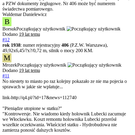
a PZW dokumenty żeglugowe. Nr 406 może być numerem
świadectwa pomiarowego.
Waldemar Danielewicz
B
Borsuk
Początkujący użytkownik
Dodano
19 lat temu
#12
rok 1938
: numer rejestracyjny
406
(P.Z.W. Warszawa),
49,92x6,45/?x?/0,72 m, silnik o mocy 200 KM.
M
Mrozek
Początkujący użytkownik
Dodano
19 lat temu
#11
No niestety to miasto po raz kolejny pokazało ze nie ma pojecia o
sprawach w jakie sie wplatuje...
link-http://q4.pl/?id=17&news=112740
"Pieniądze utopione w statku?"
"Kontrowersje. Nie wiadomo kiedy holownik Lubecki zacumuje
we Włocławku. Koszt remontu holownika Lubecki przerósł
wszelkie oczekiwania. Właściciel statku - Hydrobudowa nie
zamierza ponosić dalszych kosztów.