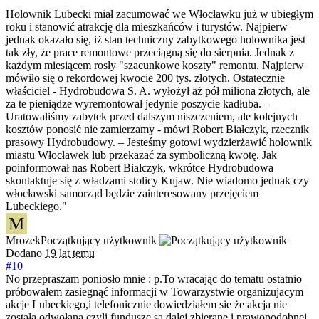
Holownik Lubecki miał zacumować we Włocławku już w ubiegłym
roku i stanowić atrakcję dla mieszkańców i turystów. Najpierw
jednak okazało się, iż stan techniczny zabytkowego holownika jest
tak zły, że prace remontowe przeciągną się do sierpnia. Jednak z
każdym miesiącem rosły "szacunkowe koszty" remontu. Najpierw
mówiło się o rekordowej kwocie 200 tys. złotych. Ostatecznie
właściciel - Hydrobudowa S. A. wyłożył aż pół miliona złotych, ale
za te pieniądze wyremontował jedynie poszycie kadłuba. –
Uratowaliśmy zabytek przed dalszym niszczeniem, ale kolejnych
kosztów ponosić nie zamierzamy - mówi Robert Białczyk, rzecznik
prasowy Hydrobudowy. – Jesteśmy gotowi wydzierżawić holownik
miastu Włocławek lub przekazać za symboliczną kwotę. Jak
poinformował nas Robert Białczyk, wkrótce Hydrobudowa
skontaktuje się z władzami stolicy Kujaw. Nie wiadomo jednak czy
włocławski samorząd będzie zainteresowany przejęciem
Lubeckiego."
M
Mrozek
Początkujący użytkownik
Dodano
19 lat temu
#10
No przepraszam poniosło mnie : p.To wracając do tematu ostatnio
próbowałem zasiegnąć informacji w Towarzystwie organizujacym
akcje Lubeckiego,i telefonicznie dowiedziałem sie że akcja nie
została odwołana,czyli fundusze są dalej zbierane i prawopodobnei