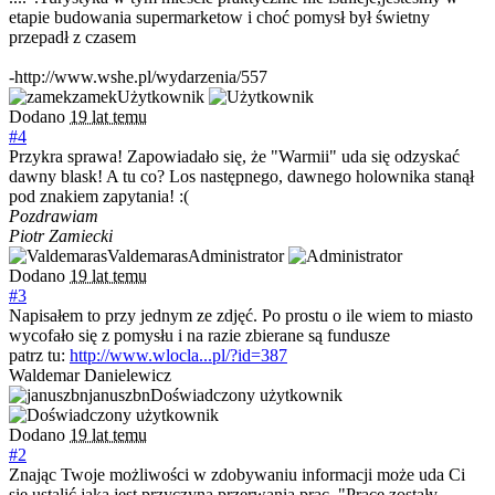
etapie budowania supermarketow i choć pomysł był świetny
przepadł z czasem
-http://www.wshe.pl/wydarzenia/557
zamek
Użytkownik
Dodano
19 lat temu
#4
Przykra sprawa! Zapowiadało się, że "Warmii" uda się odzyskać
dawny blask! A tu co? Los następnego, dawnego holownika stanął
pod znakiem zapytania! :(
Pozdrawiam
Piotr Zamiecki
Valdemaras
Administrator
Dodano
19 lat temu
#3
Napisałem to przy jednym ze zdjęć. Po prostu o ile wiem to miasto
wycofało się z pomysłu i na razie zbierane są fundusze
patrz tu:
http://www.wlocla...pl/?id=387
Waldemar Danielewicz
januszbn
Doświadczony użytkownik
Dodano
19 lat temu
#2
Znając Twoje możliwości w zdobywaniu informacji może uda Ci
się ustalić jaka jest przyczyna przerwania prac. "Prace zostały