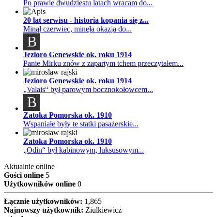
Po prawie dwudziestu latach wracam do...
20 lat serwisu - historia kopania się z...
Minął czerwiec, minęła okazja do...
B
Jezioro Genewskie ok. roku 1914
Panie Mirku znów z zapartym tchem przeczytałem...
Jezioro Genewskie ok. roku 1914
„Valais“ był parowym bocznokołowcem...
B
Zatoka Pomorska ok. 1910
Wspaniałe były te statki pasażerskie...
Zatoka Pomorska ok. 1910
„Odin“ był kabinowym, luksusowym...
Aktualnie online
Gości online
5
Użytkowników online
0
Łącznie użytkowników:
1,865
Najnowszy użytkownik:
Ziulkiewicz