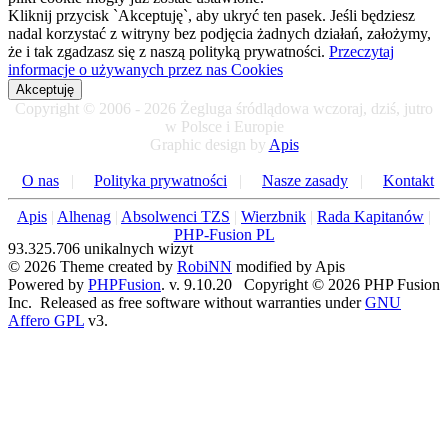
Kliknij przycisk `Akceptuję`, aby ukryć ten pasek. Jeśli będziesz
nadal korzystać z witryny bez podjęcia żadnych działań, założymy,
że i tak zgadzasz się z naszą polityką prywatności.
Przeczytaj
informacje o używanych przez nas Cookies
Akceptuję
Copyright © 2006 - 2026 Żegluga śródlądowa wczoraj, dziś, jutro
w Polsce i Europie
Graphic design by
Apis
O nas
|
Polityka prywatności
|
Nasze zasady
|
Kontakt
Apis
|
Alhenag
|
Absolwenci TZS
|
Wierzbnik
|
Rada Kapitanów
|
PHP-Fusion PL
93.325.706 unikalnych wizyt
© 2026 Theme created by
RobiNN
modified by Apis
Powered by
PHPFusion
. v. 9.10.20 Copyright © 2026 PHP Fusion
Inc. Released as free software without warranties under
GNU
Affero GPL
v3.