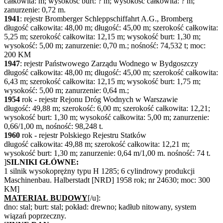
całkowita: m; wysokość burt: ? m; wysokość całkowita: ? m;
zanurzenie: 0,72 m.
1941
: rejestr Bromberger Schleppschiffahrt A.G., Bromberg
długość całkowita: 48,00 m; długość: 45,00 m; szerokość całkowita:
5,25 m; szerokość całkowita: 12,15 m; wysokość burt: 1,30 m;
wysokość: 5,00 m; zanurzenie: 0,70 m.; nośność: 74,532 t; moc:
200 KM
1947
: rejestr Państwowego Zarządu Wodnego w Bydgoszczy
długość całkowita: 48,00 m; długość: 45,00 m; szerokość całkowita:
6,43 m; szerokość całkowita: 12,15 m; wysokość burt: 1,75 m;
wysokość: 5,00 m; zanurzenie: 0,64 m.;
1954
rok - rejestr Rejonu Dróg Wodnych w Warszawie
długość: 49,88 m; szerokość: 6,00 m; szerokość całkowita: 12,21;
wysokość burt: 1,30 m; wysokość całkowita: 5,00 m; zanurzenie:
0,66/1,00 m, nośność: 98,248 t.
1960
rok - rejestr Polskiego Rejestru Statków
długość całkowita: 49,88 m; szerokość całkowita: 12,21 m;
wysokość burt: 1,30 m; zanurzenie: 0,64 m/1,00 m. nośność: 74 t.
]
SILNIKI GŁÓWNE:
1 silnik wysokoprężny typu H 1285; 6 cylindrowy produkcji
Maschinenbau. Halberstadt [NRD] 1958 rok; nr 24630; moc: 300
KM]
MATERIAŁ BUDOWY
[/u]:
dno: stal; burt: stal; pokład: drewno; kadłub nitowany, system
wiązań poprzeczny.