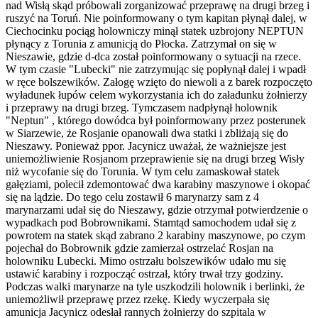
nad Wisłą skąd próbowali zorganizować przeprawę na drugi brzeg i
ruszyć na Toruń. Nie poinformowany o tym kapitan płynął dalej, w
Ciechocinku pociąg holowniczy minął statek uzbrojony NEPTUN
płynący z Torunia z amunicją do Płocka. Zatrzymał on się w
Nieszawie, gdzie d-dca został poinformowany o sytuacji na rzece.
W tym czasie "Lubecki" nie zatrzymując się popłynął dalej i wpadł
w ręce bolszewików. Załogę wzięto do niewoli a z barek rozpoczęto
wyładunek łupów celem wykorzystania ich do załadunku żołnierzy
i przeprawy na drugi brzeg. Tymczasem nadpłynął holownik
"Neptun" , którego dowódca był poinformowany przez posterunek
w Siarzewie, że Rosjanie opanowali dwa statki i zbliżają się do
Nieszawy. Ponieważ ppor. Jacynicz uważał, że ważniejsze jest
uniemożliwienie Rosjanom przeprawienie się na drugi brzeg Wisły
niż wycofanie się do Torunia. W tym celu zamaskował statek
gałęziami, polecił zdemontować dwa karabiny maszynowe i okopać
się na lądzie. Do tego celu zostawił 6 marynarzy sam z 4
marynarzami udał się do Nieszawy, gdzie otrzymał potwierdzenie o
wypadkach pod Bobrownikami. Stamtąd samochodem udał się z
powrotem na statek skąd zabrano 2 karabiny maszynowe, po czym
pojechał do Bobrownik gdzie zamierzał ostrzelać Rosjan na
holowniku Lubecki. Mimo ostrzału bolszewików udało mu się
ustawić karabiny i rozpocząć ostrzał, który trwał trzy godziny.
Podczas walki marynarze na tyle uszkodzili holownik i berlinki, że
uniemożliwił przeprawę przez rzekę. Kiedy wyczerpała się
amunicja Jacynicz odesłał rannych żołnierzy do szpitala w