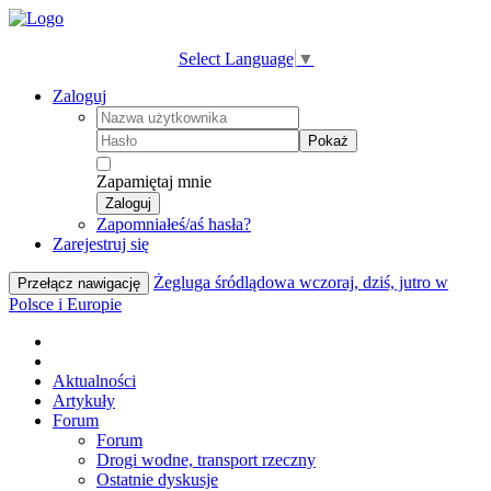
Select Language
▼
Zaloguj
Pokaż
Zapamiętaj mnie
Zaloguj
Zapomniałeś/aś hasła?
Zarejestruj się
Żegluga śródlądowa wczoraj, dziś, jutro w
Przełącz nawigację
Polsce i Europie
Aktualności
Artykuły
Forum
Forum
Drogi wodne, transport rzeczny
Ostatnie dyskusje