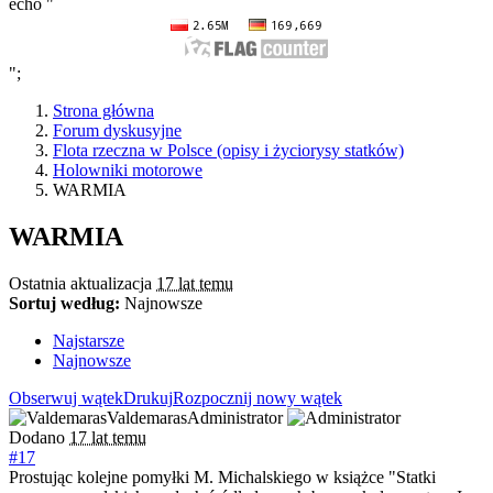
echo "
";
Strona główna
Forum dyskusyjne
Flota rzeczna w Polsce (opisy i życiorysy statków)
Holowniki motorowe
WARMIA
WARMIA
Ostatnia aktualizacja
17 lat temu
Sortuj według:
Najnowsze
Najstarsze
Najnowsze
Obserwuj wątek
Drukuj
Rozpocznij nowy wątek
Valdemaras
Administrator
Dodano
17 lat temu
#17
Prostując kolejne pomyłki M. Michalskiego w książce "Statki