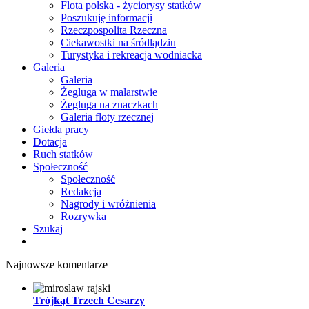
Flota polska - życiorysy statków
Poszukuję informacji
Rzeczpospolita Rzeczna
Ciekawostki na śródlądziu
Turystyka i rekreacja wodniacka
Galeria
Galeria
Żegluga w malarstwie
Żegluga na znaczkach
Galeria floty rzecznej
Giełda pracy
Dotacja
Ruch statków
Społeczność
Społeczność
Redakcja
Nagrody i wróżnienia
Rozrywka
Szukaj
Najnowsze komentarze
Trójkąt Trzech Cesarzy