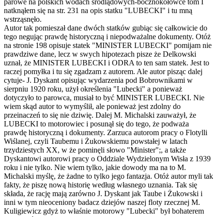
parowe na polskich wodach śródlądowych-bocznokołowce tom I
natknąłem się na str. 231 na opis statku "LUBECKI" i tu mną
wstrząsnęło.
Autor tak pomieszał dane dwóch statków gubiąc się całkowicie do
tego negując prawdę historyczną i niepodważalne dokumenty. Otóż
na stronie 198 opisuje statek "MINISTER LUBECKI" pomijam nie
prawdziwe dane, lecz w swych hipotezach pisze że Delkowski
uznał, że MINISTER LUBECKI i ODRA to ten sam statek. Jest to
raczej pomyłka i tu się zgadzam z autorem. Ale autor pisząc dalej
cytuje- J. Dyskant opisując wydarzenia pod Bobrownikami w
sierpniu 1920 roku, użył określenia "Lubecki" a ponieważ
dotyczyło to parowca, musiał to być MINISTER LUBECKI. Nie
wiem skąd autor to wymyślił, ale ponieważ jest zdolny do
przeinaczeń to się nie dziwię. Dalej M. Michalski zauważył, że
LUBECKI to motorowiec i posunął się do tego, że podważa
prawdę historyczną i dokumenty. Zarzuca autorom pracy o Flotylli
Wiślanej, czyli Taubemu i Żukowskiemu powstałej w latach
trzydziestych XX, w że pominęli słowo "Minister";, a także
Dyskantowi autorowi pracy o Oddziale Wydzielonym Wisła z 1939
roku i nie tylko. Nie wiem tylko, jakie dowody ma na to M.
Michalski myślę, że żadne to tylko jego fantazja. Otóż autor myli tak
fakty, że piszę nową historię według własnego uznania. Tak się
składa, że rację mają zarówno J. Dyskant jak Taube i Żukowski i
inni w tym nieoceniony badacz dziejów naszej floty rzecznej M.
Kuligiewicz gdyż to właśnie motorowy "Lubecki" był bohaterem