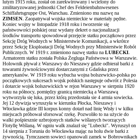
lutym 1915 roku, został on zarekwirowany i wcielony do
zmilitaryzowanej jednostki Chef des Feldeienbahnwesenes
Schiffahrtsgruppe Ost, Warschau. Zmieniono mu nazwę na
ZIMSEN
. Zaopatrywał wojska niemieckie w materiały pędne.
Koniec wojny w listopadzie 1918 roku i tworzenie się
państwowości polskiej oraz wydany dekret o nacjonalizacji
środków transportu spowodował przejęcie statku początkowo przez
Sekcję Dróg Wodnych w Ministerstwie Komunikacji, a wkrótce
przez Sekcję Eksploatacji Dróg Wodnych przy Ministerstwie Robót
Publicznych. W 1919 r. zmieniono nazwę statku na
LUBECKI
.
Armatorem statku została Polska Żegluga Państwowa w Warszawie.
Holownik pływał z Warszawy do Nieszawy gdzie odbierał barki z
towarami żywnościowymi dostarczanymi z Gdańska przez
amerykanów. W 1919 roku wybucha wojna bolszewicko-polska po
początkowych sukcesach wojsk polskich następuje odwrót z Polesia
i dotarcie wojsk bolszewickich w rejon Warszawy w sierpniu 1920
roku na północy, pomiędzy granicą niemiecką a Warszawą
wytworzyła się luka, przez którą przedostała sie 4 armia sowiecka.
Jej 12 dywizja wyruszyła w kierunku Płocka, Nieszawy i
Włocławka gdzie III korpus konny dotarł nad linię Wisły i w kilku
miejscach próbował sforsować rzekę. Pozwoliło to na użycie do
walki pośpiesznie uzbrojonych statków wiślanych tworzących
Flotyllę Wiślaną. W ogniu walk znalazł się "Lubecki". Wyruszył on
14 sierpnia z Torunia do Włocławka mając na holu dwie barki z
żywnością. Tymczasem sowieci opanowali zamek w Bobrownikach