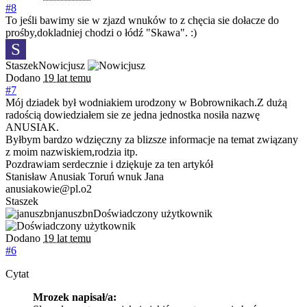
#8
To jeśli bawimy sie w zjazd wnuków to z chęcia sie dołacze do
prośby,dokladniej chodzi o łódź "Skawa". :)
S
Staszek
Nowicjusz
Dodano
19 lat temu
#7
Mój dziadek był wodniakiem urodzony w Bobrownikach.Z dużą
radością dowiedziałem sie ze jedna jednostka nosiła nazwę
ANUSIAK.
Byłbym bardzo wdzięczny za blizsze informacje na temat związany
z moim nazwiskiem,rodzia itp.
Pozdrawiam serdecznie i dziękuje za ten artykół
Stanisław Anusiak Toruń wnuk Jana
anusiakowie@pl.o2
Staszek
januszbn
Doświadczony użytkownik
Dodano
19 lat temu
#6
Cytat
Mrozek napisał/a: