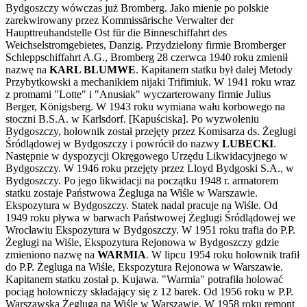
Bydgoszczy wówczas już Bromberg. Jako mienie po polskie
zarekwirowany przez Kommissärische Verwalter der
Haupttreuhandstelle Ost für die Binneschiffahrt des
Weichselstromgebietes, Danzig. Przydzielony firmie Bromberger
Schleppschiffahrt A.G., Bromberg 28 czerwca 1940 roku zmienił
nazwę na
KARL BLUMWE
. Kapitanem statku był dalej Metody
Przybytkowski a mechanikiem nijaki Trifimiuk. W 1941 roku wraz
z promami "Lotte" i "Anusiak" wyczarterowany firmie Julius
Berger, Königsberg. W 1943 roku wymiana wału korbowego na
stoczni B.S.A. w Karlsdorf. [Kapuściska]. Po wyzwoleniu
Bydgoszczy, holownik został przejęty przez Komisarza ds. Żeglugi
Śródlądowej w Bydgoszczy i powrócił do nazwy
LUBECKI
.
Następnie w dyspozycji Okręgowego Urzędu Likwidacyjnego w
Bydgoszczy. W 1946 roku przejęty przez Lloyd Bydgoski S.A., w
Bydgoszczy. Po jego likwidacji na początku 1948 r. armatorem
statku zostaje Państwowa Żegluga na Wiśle w Warszawie.
Ekspozytura w Bydgoszczy. Statek nadal pracuje na Wiśle. Od
1949 roku pływa w barwach Państwowej Żeglugi Śródlądowej we
Wrocławiu Ekspozytura w Bydgoszczy. W 1951 roku trafia do P.P.
Żeglugi na Wiśle, Ekspozytura Rejonowa w Bydgoszczy gdzie
zmieniono nazwę na
WARMIA
. W lipcu 1954 roku holownik trafił
do P.P. Żegluga na Wiśle, Ekspozytura Rejonowa w Warszawie.
Kapitanem statku został p. Kujawa. "Warmia" potrafiła holować
pociąg holowniczy składający się z 12 barek. Od 1956 roku w P.P.
Warszawska Żegluga na Wiśle w Warszawie. W 1958 roku remont