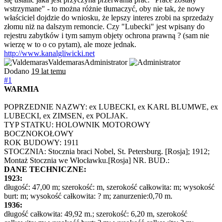
wstrzymane" - to można różnie tłumaczyć, oby nie tak, że nowy
właściciel dojdzie do wniosku, że lepszy interes zrobi na sprzedaży
złomu niż na dalszym remoncie. Czy "Lubecki" jest wpisany do
rejestru zabytków i tym samym objety ochrona prawną ? (sam nie
wierzę w to o co pytam), ale moze jednak.
http://www.kanalgliwicki.net
Valdemaras
Administrator
Dodano
19 lat temu
#1
WARMIA
POPRZEDNIE NAZWY: ex LUBECKI, ex KARL BLUMWE, ex
LUBECKI, ex ZIMSEN, ex POLJAK.
TYP STATKU: HOLOWNIK MOTOROWY
BOCZNOKOŁOWY
ROK BUDOWY: 1911
STOCZNIA: Stocznia braci Nobel, St. Petersburg. [Rosja]; 1912;
Montaż Stocznia we Włocławku.[Rosja] NR. BUD.:
DANE TECHNICZNE:
1923:
długość: 47,00 m; szerokość: m, szerokość całkowita: m; wysokość
burt: m; wysokość całkowita: ? m; zanurzenie:0,70 m.
1936:
długość całkowita: 49,92 m.; szerokość: 6,20 m, szerokość