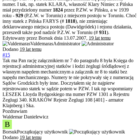
numer. I tak, np. statek KLARA, własność Klary Nimiec z Pińska
miał przydzielony numer
1824
przez P.ZW. w Pińsku, a w 1939
roku -
929
(P.Z.W. w Toruniu) z miejscem postoju w Toruniu. Choć
inny statek z Pińska FARYS (#
1818
), nie zmieniając
deklarowanego miejsca postoju (Dawidgródek) i rejonu działania,
przeszedł także pod nadzór P.Z.W. w Toruniu (#
931
).
Edytowany przez Borsuk dnia 13.07.2007,
19 lat temu
Valdemaras
Administrator
Dodano
19 lat temu
#15
Tak ma Pan rację załącznikiem nr 7 do paragrafu 8 była Księga do
rejestracji administracyjnej statków i łodzi żeglugi śródlądowej z
własnym napędem mechanicznym a zalącznik nr 8 to statki bez
napędu mechanicznego. Numery te nie pokrywały się z numeracją
Sądów Grodzkich były inne. Doczytałem się że najpierw
rejestrowano statek w sądzie potem w PZW. I tak np wspomniany
LESZEK Lloyda Bydgoskiego ma numer PZW 1301 a Rejestru
Żeglugi 340. KRAKÓW Rejestr Żeglugi 108 [401] - armator
Klajnberg i Ska.
Pozdrawiam
Waldemar Danielewicz
B
Borsuk
Początkujący użytkownik
Dodano
19 lat temu