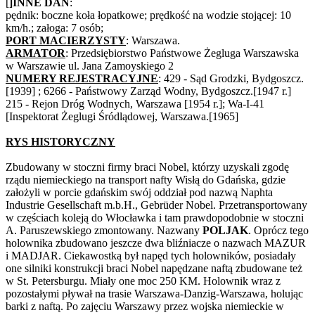
[
]INNE DAN
:
pędnik: boczne koła łopatkowe; prędkość na wodzie stojącej: 10
km/h.; załoga: 7 osób;
PORT MACIERZYSTY
: Warszawa.
ARMATOR
: Przedsiębiorstwo Państwowe Żegluga Warszawska
w Warszawie ul. Jana Zamoyskiego 2
NUMERY REJESTRACYJNE
: 429 - Sąd Grodzki, Bydgoszcz.
[1939] ; 6266 - Państwowy Zarząd Wodny, Bydgoszcz.[1947 r.]
215 - Rejon Dróg Wodnych, Warszawa [1954 r.]; Wa-I-41
[Inspektorat Żeglugi Śródlądowej, Warszawa.[1965]
RYS HISTORYCZNY
Zbudowany w stoczni firmy braci Nobel, którzy uzyskali zgodę
rządu niemieckiego na transport nafty Wisłą do Gdańska, gdzie
założyli w porcie gdańskim swój oddział pod nazwą Naphta
Industrie Gesellschaft m.b.H., Gebrüder Nobel. Przetransportowany
w częściach koleją do Włocławka i tam prawdopodobnie w stoczni
A. Paruszewskiego zmontowany. Nazwany
POLJAK
. Oprócz tego
holownika zbudowano jeszcze dwa bliźniacze o nazwach MAZUR
i MADJAR. Ciekawostką był napęd tych holowników, posiadały
one silniki konstrukcji braci Nobel napędzane naftą zbudowane też
w St. Petersburgu. Miały one moc 250 KM. Holownik wraz z
pozostałymi pływał na trasie Warszawa-Danzig-Warszawa, holując
barki z naftą. Po zajęciu Warszawy przez wojska niemieckie w