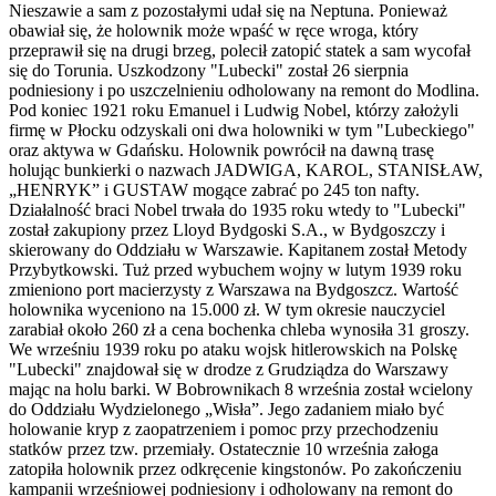
Nieszawie a sam z pozostałymi udał się na Neptuna. Ponieważ
obawiał się, że holownik może wpaść w ręce wroga, który
przeprawił się na drugi brzeg, polecił zatopić statek a sam wycofał
się do Torunia. Uszkodzony "Lubecki" został 26 sierpnia
podniesiony i po uszczelnieniu odholowany na remont do Modlina.
Pod koniec 1921 roku Emanuel i Ludwig Nobel, którzy założyli
firmę w Płocku odzyskali oni dwa holowniki w tym "Lubeckiego"
oraz aktywa w Gdańsku. Holownik powrócił na dawną trasę
holując bunkierki o nazwach JADWIGA, KAROL, STANISŁAW,
„HENRYK” i GUSTAW mogące zabrać po 245 ton nafty.
Działalność braci Nobel trwała do 1935 roku wtedy to "Lubecki"
został zakupiony przez Lloyd Bydgoski S.A., w Bydgoszczy i
skierowany do Oddziału w Warszawie. Kapitanem został Metody
Przybytkowski. Tuż przed wybuchem wojny w lutym 1939 roku
zmieniono port macierzysty z Warszawa na Bydgoszcz. Wartość
holownika wyceniono na 15.000 zł. W tym okresie nauczyciel
zarabiał około 260 zł a cena bochenka chleba wynosiła 31 groszy.
We wrześniu 1939 roku po ataku wojsk hitlerowskich na Polskę
"Lubecki" znajdował się w drodze z Grudziądza do Warszawy
mając na holu barki. W Bobrownikach 8 września został wcielony
do Oddziału Wydzielonego „Wisła”. Jego zadaniem miało być
holowanie kryp z zaopatrzeniem i pomoc przy przechodzeniu
statków przez tzw. przemiały. Ostatecznie 10 września załoga
zatopiła holownik przez odkręcenie kingstonów. Po zakończeniu
kampanii wrześniowej podniesiony i odholowany na remont do