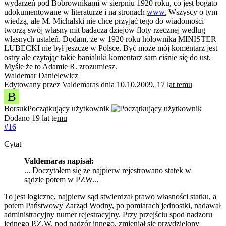
wydarzeń pod Bobrownikami w sierpniu 1920 roku, co jest bogato
udokumentowane w literaturze i na stronach
www.
Wszyscy o tym
wiedzą, ale M. Michalski nie chce przyjąć tego do wiadomości
tworzą swój własny mit badacza dziejów floty rzecznej według
własnych ustaleń. Dodam, że w 1920 roku holownika MINISTER
LUBECKI nie był jeszcze w Polsce. Być może mój komentarz jest
ostry ale czytając takie banialuki komentarz sam ciśnie się do ust.
Myśle że to Adamie R. zrozumiesz.
Waldemar Danielewicz
Edytowany przez Valdemaras dnia 10.10.2009,
17 lat temu
B
Borsuk
Początkujący użytkownik
Dodano
19 lat temu
#16
Cytat
Valdemaras napisał:
... Doczytałem się że najpierw rejestrowano statek w
sądzie potem w PZW...
To jest logiczne, najpierw sąd stwierdzał prawo własności statku, a
potem Państwowy Zarząd Wodny, po pomiarach jednostki, nadawał
administracyjny numer rejestracyjny. Przy przejściu spod nadzoru
jednego P.Z.W. pod nadzór innego, zmieniał się przydzielony