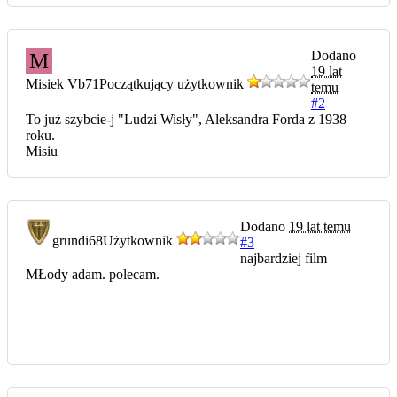
Dodano
M
19 lat
Misiek Vb71
Początkujący użytkownik
temu
#2
To już szybcie-j "Ludzi Wisły", Aleksandra Forda z 1938
roku.
Misiu
Dodano
19 lat temu
grundi68
Użytkownik
#3
najbardziej film
MŁody adam. polecam.