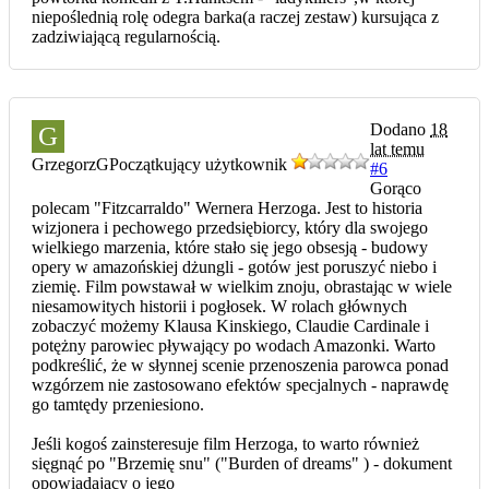
niepoślednią rolę odegra barka(a raczej zestaw) kursująca z
zadziwiającą regularnością.
Dodano
18
G
lat temu
GrzegorzG
Początkujący użytkownik
#6
Gorąco
polecam "Fitzcarraldo" Wernera Herzoga. Jest to historia
wizjonera i pechowego przedsiębiorcy, który dla swojego
wielkiego marzenia, które stało się jego obsesją - budowy
opery w amazońskiej dżungli - gotów jest poruszyć niebo i
ziemię. Film powstawał w wielkim znoju, obrastając w wiele
niesamowitych historii i pogłosek. W rolach głównych
zobaczyć możemy Klausa Kinskiego, Claudie Cardinale i
potężny parowiec pływający po wodach Amazonki. Warto
podkreślić, że w słynnej scenie przenoszenia parowca ponad
wzgórzem nie zastosowano efektów specjalnych - naprawdę
go tamtędy przeniesiono.
Jeśli kogoś zainsteresuje film Herzoga, to warto również
sięgnąć po "Brzemię snu" ("Burden of dreams" ) - dokument
opowiadający o jego