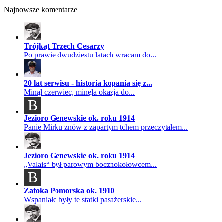
Najnowsze komentarze
Trójkąt Trzech Cesarzy
Po prawie dwudziestu latach wracam do...
20 lat serwisu - historia kopania się z...
Minął czerwiec, minęła okazja do...
B
Jezioro Genewskie ok. roku 1914
Panie Mirku znów z zapartym tchem przeczytałem...
Jezioro Genewskie ok. roku 1914
„Valais“ był parowym bocznokołowcem...
B
Zatoka Pomorska ok. 1910
Wspaniałe były te statki pasażerskie...