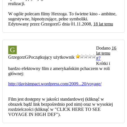
realizacji.
W ogóle polecam filmy Herzoga. To świetne kino - ambitne,
sugestywne, hipnotyzujące, pełne symboliki.
Edytowany przez GrzegorzG dnia 01.11.2008,
18 lat temu
Dodano
16
G
lat temu
GrzegorzG
Początkujący użytkownik
#7
Krótki i
bardzo efektowny film z amerykańskim pchaczem w roli
głównej:
http://davisimpact.wordpress.com/2009...20/voyage/
Film jest dostępny w jakości standardowej (kliknąć w
obrazek bądź link bezpośrednio pod nim) oraz w wysokiej
rozdzielczości (kliknąć w "CLICK HERE TO SEE
VOYAGE IN HIGH DEF").