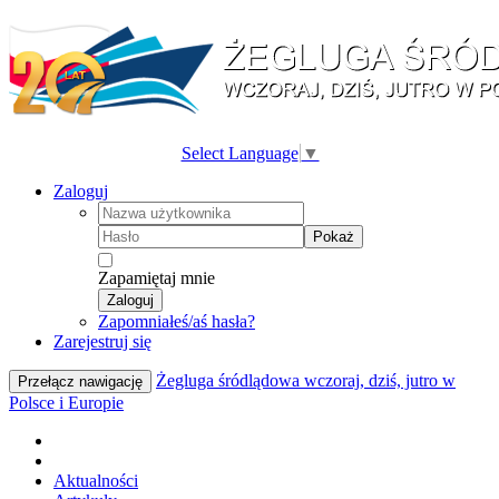
Select Language
▼
Zaloguj
Pokaż
Zapamiętaj mnie
Zaloguj
Zapomniałeś/aś hasła?
Zarejestruj się
Żegluga śródlądowa wczoraj, dziś, jutro w
Przełącz nawigację
Polsce i Europie
Aktualności