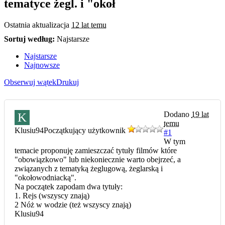
tematyce żegl. i "okoł
Ostatnia aktualizacja
12 lat temu
Sortuj według:
Najstarsze
Najstarsze
Najnowsze
Obserwuj wątek
Drukuj
Dodano
19 lat
K
temu
Klusiu94
Początkujący użytkownik
#1
W tym
temacie proponuję zamieszczać tytuły filmów które
"obowiązkowo" lub niekoniecznie warto obejrzeć, a
związanych z tematyką żeglugową, żeglarską i
"okołowodniacką".
Na początek zapodam dwa tytuły:
1. Rejs (wszyscy znają)
2 Nóż w wodzie (też wszyscy znają)
Klusiu94