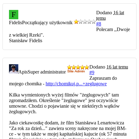
Dodano
16 lat
F
temu
Fidelis
Początkujący użytkownik
#8
Polecam ,,Dwoje
z wielkiej Rzeki".
Stanisław Fidelis
Dodano
16 lat temu
Apis
Super administrator
#9
Zapraszam do
mojego chomika -
http://chomikuj.p...+zeglugowe
Kilka wymienionych wyżej filmów "żeglugowych" tam
zgromadziłem. Określenie "żeglugowe" jest oczywiście
umowne. Chodzi o pojawianie się w niektórych wątków
żeglugowych.
Jako ciekawostkę dodam, że film Stanisława Lenartowicza
"Za rok za dzień..." zawiera sceny nakręcone na mojej BM-
ce - w tym także w mojej kapitańskiej kajucie (ok 57 minuta