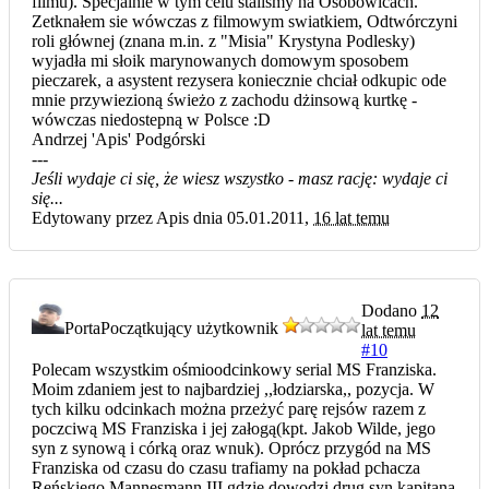
filmu). Specjalnie w tym celu stalismy na Osobowicach.
Zetknałem sie wówczas z filmowym swiatkiem, Odtwórczyni
roli głównej (znana m.in. z "Misia" Krystyna Podlesky)
wyjadła mi słoik marynowanych domowym sposobem
pieczarek, a asystent rezysera koniecznie chciał odkupic ode
mnie przywiezioną świeżo z zachodu dżinsową kurtkę -
wówczas niedostepną w Polsce :D
Andrzej 'Apis' Podgórski
---
Jeśli wydaje ci się, że wiesz wszystko - masz rację: wydaje ci
się...
Edytowany przez Apis dnia 05.01.2011,
16 lat temu
Dodano
12
Porta
Początkujący użytkownik
lat temu
#10
Polecam wszystkim ośmioodcinkowy serial MS Franziska.
Moim zdaniem jest to najbardziej ,,łodziarska,, pozycja. W
tych kilku odcinkach można przeżyć parę rejsów razem z
poczciwą MS Franziska i jej załogą(kpt. Jakob Wilde, jego
syn z synową i córką oraz wnuk). Oprócz przygód na MS
Franziska od czasu do czasu trafiamy na pokład pchacza
Reńskiego Mannesmann III gdzie dowodzi drug syn kapitana