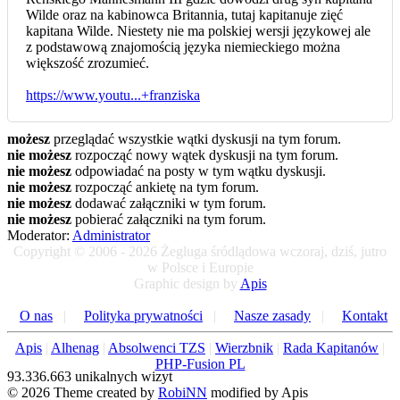
Wilde oraz na kabinowca Britannia, tutaj kapitanuje zięć
kapitana Wilde. Niestety nie ma polskiej wersji językowej ale
z podstawową znajomością języka niemieckiego można
większość zrozumieć.
https://www.youtu...+franziska
możesz
przeglądać wszystkie wątki dyskusji na tym forum.
nie możesz
rozpocząć nowy wątek dyskusji na tym forum.
nie możesz
odpowiadać na posty w tym wątku dyskusji.
nie możesz
rozpocząć ankietę na tym forum.
nie możesz
dodawać załączniki w tym forum.
nie możesz
pobierać załączniki na tym forum.
Moderator:
Administrator
Copyright © 2006 - 2026 Żegluga śródlądowa wczoraj, dziś, jutro
w Polsce i Europie
Graphic design by
Apis
O nas
|
Polityka prywatności
|
Nasze zasady
|
Kontakt
Apis
|
Alhenag
|
Absolwenci TZS
|
Wierzbnik
|
Rada Kapitanów
|
PHP-Fusion PL
93.336.663 unikalnych wizyt
© 2026 Theme created by
RobiNN
modified by Apis