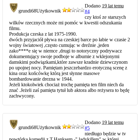
Dodano
19 lat temu
grundi68
Użytkownik
#4
czy ktoś ze starszych
wilków rzecznych może mi pomóc w kwestii odszukania
filmu.
Produkcja czeska z lat 1975-1990.
dwóch przyjaciół pływa na czeskiej barce po łabie w czasie 2
wojny światowej ,często cumując w dreźnie ,jeden
zako****e się w niemce ,drugi to notoryczny podrywacz
dokumentujący swoje podboje w albumie z wklejonymi
damskimi podwiązkami,które zawsze kradnie dziewczynom
po upojnej nocy. Pamiętam jeszczebardzo erotyczną scenę z
kina oraz końcówkę którą jest słynne masowe
bombardowanie drezna w 1944.
Jeżeli ktokolwiek chociaż trochę pamięta ten film niech da
znać .Jeżeli zaś pamięta tytuł lub aktora albo reżysera to będę
zachwycony.
Dodano
19 lat temu
grundi68
Użytkownik
#5
niedługo będzie w tv
powtórka komedii z T.Hanksem -" ladykillers",w której