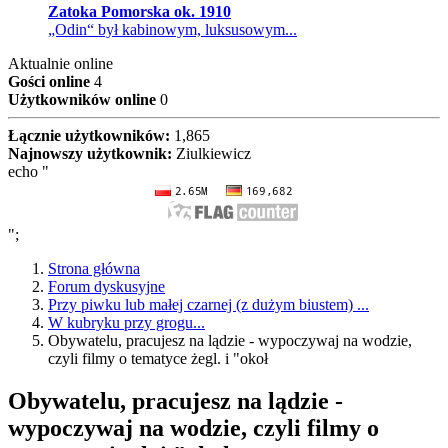
Zatoka Pomorska ok. 1910
„Odin“ był kabinowym, luksusowym...
Aktualnie online
Gości online
4
Użytkowników online
0
Łącznie użytkowników:
1,865
Najnowszy użytkownik:
Ziulkiewicz
echo "
";
Strona główna
Forum dyskusyjne
Przy piwku lub małej czarnej (z dużym biustem) ...
W kubryku przy grogu...
Obywatelu, pracujesz na lądzie - wypoczywaj na wodzie,
czyli filmy o tematyce żegl. i "okoł
Obywatelu, pracujesz na lądzie -
wypoczywaj na wodzie, czyli filmy o