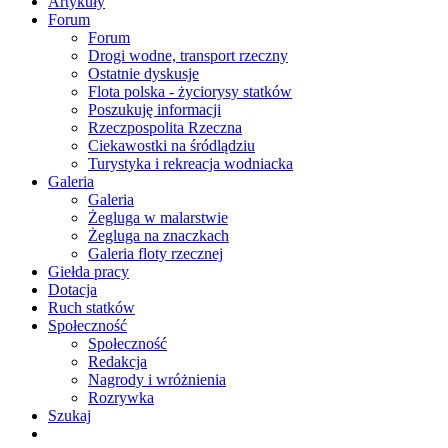
Artykuły
Forum
Forum
Drogi wodne, transport rzeczny
Ostatnie dyskusje
Flota polska - życiorysy statków
Poszukuję informacji
Rzeczpospolita Rzeczna
Ciekawostki na śródlądziu
Turystyka i rekreacja wodniacka
Galeria
Galeria
Żegluga w malarstwie
Żegluga na znaczkach
Galeria floty rzecznej
Giełda pracy
Dotacja
Ruch statków
Społeczność
Społeczność
Redakcja
Nagrody i wróżnienia
Rozrywka
Szukaj