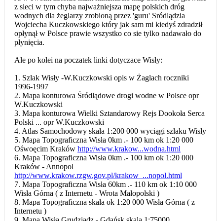
z sieci w tym chyba najważniejsza mapę polskich dróg
wodnych dla żeglarzy zrobioną przez 'guru' Sródlądzia
Wojciecha Kuczkowskiego który jak sam mi kiedyś zdradził
opłynął w Polsce prawie wszystko co sie tylko nadawało do
płynięcia.
Ale po kolei na poczatek linki dotyczace Wisły:
1. Szlak Wisły -W.Kuczkowski opis w Żaglach roczniki
1996-1997
2. Mapa konturowa Śródlądowe drogi wodne w Polsce opr
W.Kuczkowski
3. Mapa konturowa Wielki Sztandarowy Rejs Dookoła Serca
Polski ... opr W.Kuczkowski
4. Atlas Samochodowy skala 1:200 000 wyciągi szlaku Wisły
5. Mapa Topograficzna Wisła 0km .- 100 km ok 1:20 000
Ośwoęcim Kraków
http://www.krakow...wodna.html
6. Mapa Topograficzna Wisła 0km .- 100 km ok 1:20 000
Kraków - Annopol
http://www.krakow.rzgw.gov.pl/krakow_...nopol.html
7. Mapa Topograficzna Wisła 60km .- 110 km ok 1:10 000
Wisła Górna ( z Internetu - Wrota Małopolski )
8. Mapa Topograficzna skala ok 1:20 000 Wisła Górna ( z
Internetu )
9. Mapa Wisła Grudziądz - Gdańsk skala 1:75000