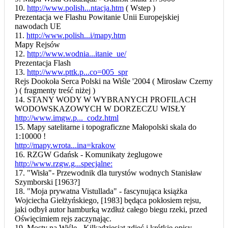
10.
http://www.polish...ntacja.htm
( Wstep )
Prezentacja we Flashu Powitanie Unii Europejskiej
nawodach UE
11.
http://www.polish...i/mapy.htm
Mapy Rejsów
12.
http://www.wodnia...itanie_ue/
Prezentacja Flash
13.
http://www.pttk.p...co=005_spr
Rejs Dookoła Serca Polski na Wiśle '2004 ( Mirosław Czerny
) ( fragmenty treść niżej )
14. STANY WODY W WYBRANYCH PROFILACH
WODOWSKAZOWYCH W DORZECZU WISŁY
http://www.imgw.p..._codz.html
15. Mapy satelitarne i topograficzne Małopolski skala do
1:10000 !
http://mapy.wrota...ina=krakow
16. RZGW Gdańsk - Komunikaty żeglugowe
http://www.rzgw.g...specjalne:
17. "Wisła"- Przewodnik dla turystów wodnych Stanisław
Szymborski [1963?]
18. "Moja prywatna Vistullada" - fascynująca książka
Wojciecha Giełżyńskiego, [1983] będąca pokłosiem rejsu,
jaki odbył autor hamburką wzdłuż całego biegu rzeki, przed
Oświęcimiem rejs zaczynając.
19. Mosty na Wiśle - Kilkadziesiąt zdjęć i krótkie opisy