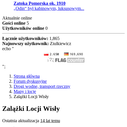
Zatoka Pomorska ok. 1910
„Odin“ był kabinowym, luksusowym...
Aktualnie online
Gości online
5
Użytkowników online
0
Łącznie użytkowników:
1,865
Najnowszy użytkownik:
Ziulkiewicz
echo "
";
Strona główna
Forum dyskusyjne
Drogi wodne, transport rzeczny
Mapy i locje
Zalążki Locji Wisły
Zalążki Locji Wisły
Ostatnia aktualizacja
14 lat temu