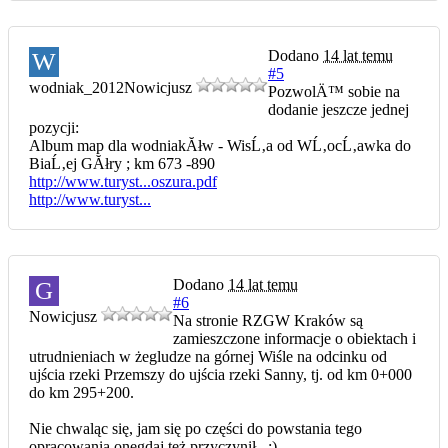
Dodano
14 lat temu
W
#5
wodniak_2012
Nowicjusz
PozwolÄ™ sobie na
dodanie jeszcze jednej
pozycji:
Album map dla wodniakĂłw - WisĹ‚a od WĹ‚ocĹ‚awka do
BiaĹ‚ej GĂłry ; km 673 -890
http://www.turyst...oszura.pdf
http://www.turyst...
Dodano
14 lat temu
G
#6
Nowicjusz
Na stronie RZGW Kraków są
zamieszczone informacje o obiektach i
utrudnieniach w żegludze na górnej Wiśle na odcinku od
ujścia rzeki Przemszy do ujścia rzeki Sanny, tj. od km 0+000
do km 295+200.
Nie chwaląc się, jam się po części do powstania tego
opracowania onegdaj też przyczynił...:)