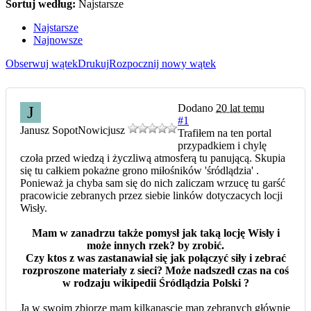
Sortuj według:
Najstarsze
Najstarsze
Najnowsze
Obserwuj wątek
Drukuj
Rozpocznij nowy wątek
Dodano
20 lat temu
J
#1
Janusz Sopot
Nowicjusz
Trafiłem na ten portal
przypadkiem i chylę
czoła przed wiedzą i życzliwą atmosferą tu panującą. Skupia
się tu całkiem pokażne grono miłośników 'śródlądzia' .
Ponieważ ja chyba sam się do nich zaliczam wrzucę tu garść
pracowicie zebranych przez siebie linków dotyczacych locji
Wisły.
Mam w zanadrzu także pomysł jak taką locję Wisły i
może innych rzek? by zrobić.
Czy ktos z was zastanawiał się jak połączyć siły i zebrać
rozproszone materiały z sieci? Może nadszedł czas na coś
w rodzaju wikipedii Śródlądzia Polski ?
Ja w swoim zbiorze mam kilkanascie map zebranych głównie