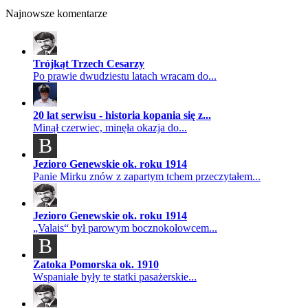
Najnowsze komentarze
Trójkąt Trzech Cesarzy
Po prawie dwudziestu latach wracam do...
20 lat serwisu - historia kopania się z...
Minął czerwiec, minęła okazja do...
B
Jezioro Genewskie ok. roku 1914
Panie Mirku znów z zapartym tchem przeczytałem...
Jezioro Genewskie ok. roku 1914
„Valais“ był parowym bocznokołowcem...
B
Zatoka Pomorska ok. 1910
Wspaniałe były te statki pasażerskie...