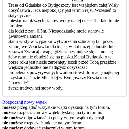
Trasa od Gdańska do Bydgoszczy jest względem całej Wisły
dosyć łatwa , lecz niepokojący jest termin rejsu.Wrzesień to
statystycznie
miesiąc najniższych stanów wody na tej rzece.Ten fakt to nie
problem
dla łodzi z zan. 0,5m. Niespodziankę może stanowić
gwałtowna zmiana
stanu wody w wypadku wytworzenia sztucznej fali przez
zaporę we Włocławku dla idącej w dół dużej jednostki lub
zestawu.Zwracaj uwagę gdzie zatrzymujesz się na nocleg
żeby rano nie obudzić się na piasku.Kanał Bydgoski o tej
porze roku jest nieźle zarośnięty jeżeli przed Tobą przejdzie
większa jednostka nie nadążysz oczyszczać
propelera z powyrywanych wodorostów.Informację najlepiej
uzyskać na śluzie Miejskiej w Bydgoszczy.Reszta to rejs
"marzenie"
życzę tradycyjnej stopy wody.
Rozpocznij nowy wątek
możesz
przeglądać wszystkie wątki dyskusji na tym forum.
możesz
rozpocząć nowy wątek dyskusji na tym forum.
nie możesz
odpowiadać na posty w tym wątku dyskusji.
nie możesz
rozpocząć ankietę na tym forum.
nie możesz
dodawać załączniki w tym forum.