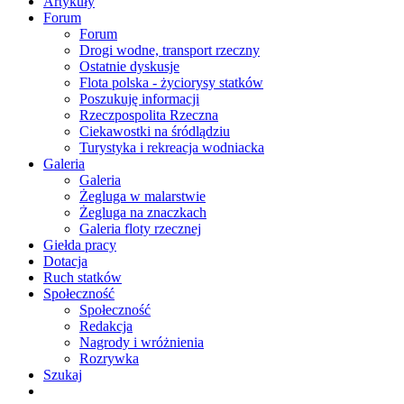
Artykuły
Forum
Forum
Drogi wodne, transport rzeczny
Ostatnie dyskusje
Flota polska - życiorysy statków
Poszukuję informacji
Rzeczpospolita Rzeczna
Ciekawostki na śródlądziu
Turystyka i rekreacja wodniacka
Galeria
Galeria
Żegluga w malarstwie
Żegluga na znaczkach
Galeria floty rzecznej
Giełda pracy
Dotacja
Ruch statków
Społeczność
Społeczność
Redakcja
Nagrody i wróżnienia
Rozrywka
Szukaj