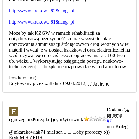
http://www.krakow...82&lang=pl
http://www.krakow...81&lang=pl
Może by tak KZGW w ramach rehabilitacji za
dotychczasową bezczynność, zebrał wszystkie takie
opracowania administracji śródlądowych dróg wodnych w tej
materii i wydał je w postaci książkowej oraz elektronicznej na
wzór używanego do dziś jeszcze opracowania z lat 60-tych
ub. wieku...[wykorzystując osiągnięcia postępu naukowo-
technicznego]... i bezpłatnie rozprowadził wśród armatorów...
Pozdrawiam:)
Edytowany przez x38 dnia 09.03.2012,
14 lat temu
Dodano
14
E
lat temu
egonzeglarz
Początkujący użytkownik
#7
no i Kolega
@mkarakowiak74 miał sen ..........oby proroczy :-))
Eryk M.S ZEUS