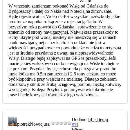
Witam.
W wrześniu zamierzam pokonać Wisłę od Gdańska do
Bydgoszczy i dalej do Nakła nad Notecią na zimowanie.
Będę rejestrował na Video i GPS wszystkie przeszkody jakie
po drodze napotkam. Łącznie z rejestracją śladu. W
przyszłym roku powrót do Gdańska i sprawdzenie co się
zmieniło od strony nawigacyjnej. Największe przeszkody to
łachy ukryte pod wodą, niestety nie mieszczą się w ramach
nauki nawigacyjnej na rzekach. ich odkładanie jest w
większości przypadkowe co powoduje że wiedza teoretyczna
jest tu średnio przydatna z uwagi na nieprzewidywalność
Wisły. Dlatego będę zapisywał na GPS te przeszkody. Jeśli
macie jakieś wskazówki co do nawigacji na Wiśle to chętnie
je poznam. Przydała by się echosonda patrząca w przód bo
moja łódka ma 0.5m zanurzenia i 2.5 tony ciężaru co może
być kłopotliwe przy wejściu na mieliznę. Dlatego zabieram
dodatkowy silnik ze śrubą uciągową, ponton, ciężką kotwicę,
wyciągarkę. Kolega Przyłódź pokonywał wielokrotnie tę
trasę i będę korzystał również z jego wskazówek.
Dodano
14 lat temu
piotrek
Nowicjusz
#11
Witam