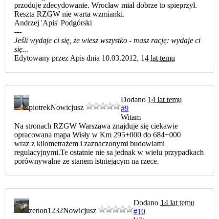
przoduje zdecydowanie. Wrocław miał dobrze to spieprzył.
Reszta RZGW nie warta wzmianki.
Andrzej 'Apis' Podgórski
---
Jeśli wydaje ci się, że wiesz wszystko - masz rację: wydaje ci
się...
Edytowany przez Apis dnia 10.03.2012,
14 lat temu
Dodano
14 lat temu
piotrek
Nowicjusz
#9
Witam
Na stronach RZGW Warszawa znajduje się ciekawie
opracowana mapa Wisły w Km 295+000 do 684+000
wraz z kilometrażem i zaznaczonymi budowlami
regulacyjnymi.Te ostatnie nie sa jednak w wielu przypadkach
porównywalne ze stanem istniejącym na rzece.
Dodano
14 lat temu
zenon1232
Nowicjusz
#10