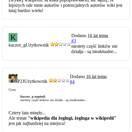
lepszych ode mnie autorów i potencjalnych autorów wiki jest
tutaj bardzo wielu!
Dodano
16 lat temu
K
#3
kaczor_g
Użytkownik
niestety część linków nie
działja - są nieaktualne...
Dodano
16 lat temu
P2J
Użytkownik
#4
Cytat
kaczor_g napisał:
niestety część linków nie działa - są nieaktualne...
Cztery lata minęły...
Ale temat
"wikipedia dla żeglugi, żegluga w wikipedii"
jest jak najbardziej na miejscu!