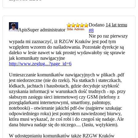
Dodano
14 lat temu
Apis
Super administrator
#8
Nie po raz pierwszy
wypada mi zaznaczyć, iż RZGW Kraków jest pod tym
względem wzorem do naśladowania. Pozostałe dyrekcje są
daleko w lesie nawet w tak prostej wydawałoby się sprawie
jak komunikaty nawigacyjne
http://www.zeglug...?page_id=6
Umieszczanie komunikatów nawigacyjnych w plikach .pdf
jest niedorzeczne (nie do rzeki). Na statkach i stateczkach,
łódkach, jachtach i hausbotach, gdzie decyduje szybkość
uzyskania informacji w warunkach dość trudnych - np. przy
słabszym zasięgu sieci internetowej czy GSM (telefony z
przeglądarkami internetowymi, smartfony, palmtopy,
notebooki) - otwieranie jakichś pdf-ów (najpierw szukając
odpowiedniego roku) jest pomysłem nawiedzonej biurwy,
która musi wykazać, że coś robi i do czegoś się nadaje. Ale
dana biurwa nadaje się do niczego.... (Jasiu, wężykiem).
W udostępnianiu komunikatów także RZGW Kraków