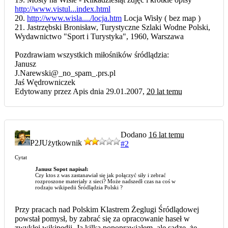
http://www.vistul...index.html
20.
http://www.wisla..../locja.htm
Locja Wisły ( bez map )
21. Jastrzębski Bronisław, Turystyczne Szlaki Wodne Polski,
Wydawnictwo "Sport i Turystyka", 1960, Warszawa
Pozdrawiam wszystkich miłośników śródlądzia:
Janusz
J.Narewski@_no_spam_.prs.pl
Jaś Wędrowniczek
Edytowany przez Apis dnia 29.01.2007,
20 lat temu
Dodano
16 lat temu
P2J
Użytkownik
#2
Cytat
Janusz Sopot napisał:
Czy ktos z was zastanawiał się jak połączyć siły i zebrać
rozproszone materiały z sieci? Może nadszedł czas na coś w
rodzaju wikipedii Śródlądzia Polski ?
Przy pracach nad Polskim Klastrem Żeglugi Śródlądowej
powstał pomysł, by zabrać się za opracowanie haseł w
zwykłej wikipedii. Ja kilka popoprawiałem, ale sądzę, że