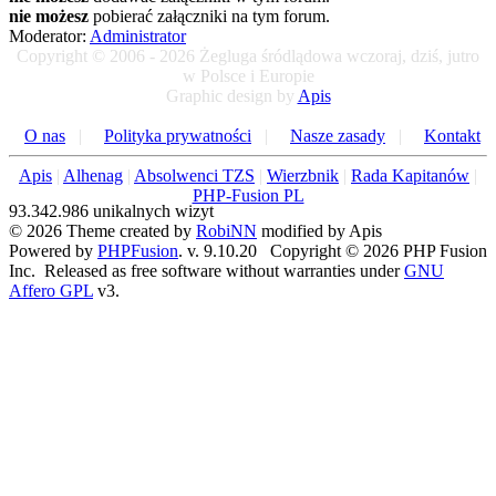
nie możesz
pobierać załączniki na tym forum.
Moderator:
Administrator
Copyright © 2006 - 2026 Żegluga śródlądowa wczoraj, dziś, jutro
w Polsce i Europie
Graphic design by
Apis
O nas
|
Polityka prywatności
|
Nasze zasady
|
Kontakt
Apis
|
Alhenag
|
Absolwenci TZS
|
Wierzbnik
|
Rada Kapitanów
|
PHP-Fusion PL
93.342.986 unikalnych wizyt
© 2026 Theme created by
RobiNN
modified by Apis
Powered by
PHPFusion
. v. 9.10.20 Copyright © 2026 PHP Fusion
Inc. Released as free software without warranties under
GNU
Affero GPL
v3.