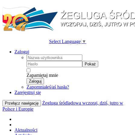
Select Language
▼
Zaloguj
Pokaż
Zapamiętaj mnie
Zaloguj
Zapomniałeś/aś hasła?
Zarejestruj się
Żegluga śródlądowa wczoraj, dziś, jutro w
Przełącz nawigację
Polsce i Europie
Aktualności