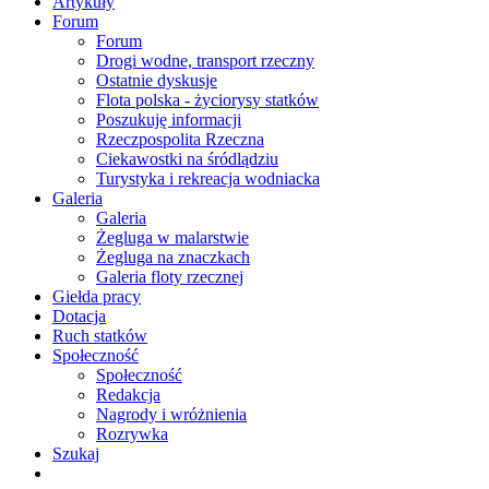
Artykuły
Forum
Forum
Drogi wodne, transport rzeczny
Ostatnie dyskusje
Flota polska - życiorysy statków
Poszukuję informacji
Rzeczpospolita Rzeczna
Ciekawostki na śródlądziu
Turystyka i rekreacja wodniacka
Galeria
Galeria
Żegluga w malarstwie
Żegluga na znaczkach
Galeria floty rzecznej
Giełda pracy
Dotacja
Ruch statków
Społeczność
Społeczność
Redakcja
Nagrody i wróżnienia
Rozrywka
Szukaj