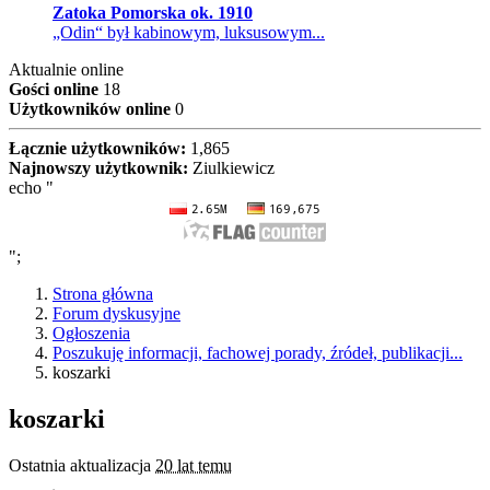
Zatoka Pomorska ok. 1910
„Odin“ był kabinowym, luksusowym...
Aktualnie online
Gości online
18
Użytkowników online
0
Łącznie użytkowników:
1,865
Najnowszy użytkownik:
Ziulkiewicz
echo "
";
Strona główna
Forum dyskusyjne
Ogłoszenia
Poszukuję informacji, fachowej porady, źródeł, publikacji...
koszarki
koszarki
Ostatnia aktualizacja
20 lat temu