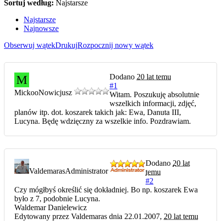
Sortuj według:
Najstarsze
Najstarsze
Najnowsze
Obserwuj wątek
Drukuj
Rozpocznij nowy wątek
Dodano
20 lat temu
M
#1
Mickoo
Nowicjusz
Witam. Poszukuję absolutnie
wszelkich informacji, zdjęć,
planów itp. dot. koszarek takich jak: Ewa, Danuta III,
Lucyna. Będę wdzięczny za wszelkie info. Pozdrawiam.
Dodano
20 lat
Valdemaras
Administrator
temu
#2
Czy mógłbyś określić się dokładniej. Bo np. koszarek Ewa
było z 7, podobnie Lucyna.
Waldemar Danielewicz
Edytowany przez Valdemaras dnia 22.01.2007,
20 lat temu