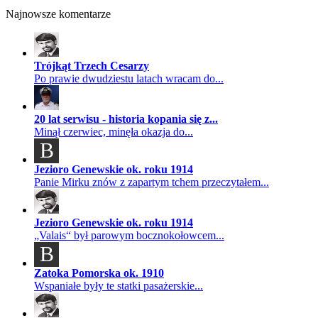
Najnowsze komentarze
Trójkąt Trzech Cesarzy
Po prawie dwudziestu latach wracam do...
20 lat serwisu - historia kopania się z...
Minął czerwiec, minęła okazja do...
B
Jezioro Genewskie ok. roku 1914
Panie Mirku znów z zapartym tchem przeczytałem...
Jezioro Genewskie ok. roku 1914
„Valais“ był parowym bocznokołowcem...
B
Zatoka Pomorska ok. 1910
Wspaniałe były te statki pasażerskie...