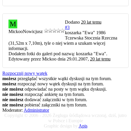
Dodano
20 lat temu
M
#3
Mickoo
Nowicjusz
koszarka "Ewa" 1986
Tczewska Stocznia Rzeczna
(31,52m x 7,10m), tyle o niej wiem a szukam więcej
informacji.
Dodałem fotki do galeri pod nazwą: koszarka "Ewa".
Edytowany przez Mickoo dnia 29.01.2007,
20 lat temu
Rozpocznij nowy wątek
możesz
przeglądać wszystkie wątki dyskusji na tym forum.
możesz
rozpocząć nowy wątek dyskusji na tym forum.
nie możesz
odpowiadać na posty w tym wątku dyskusji.
nie możesz
rozpocząć ankietę na tym forum.
nie możesz
dodawać załączniki w tym forum.
nie możesz
pobierać załączniki na tym forum.
Moderator:
Administrator
Copyright © 2006 - 2026 Żegluga śródlądowa wczoraj, dziś, jutro
w Polsce i Europie
Graphic design by
Apis