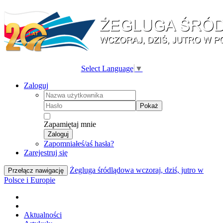
Select Language
▼
Zaloguj
Pokaż
Zapamiętaj mnie
Zaloguj
Zapomniałeś/aś hasła?
Zarejestruj się
Żegluga śródlądowa wczoraj, dziś, jutro w
Przełącz nawigację
Polsce i Europie
Aktualności