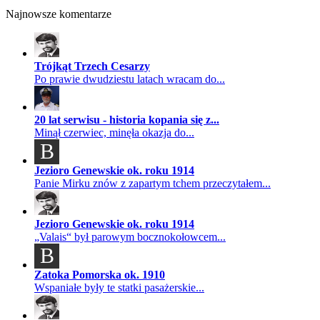
Najnowsze komentarze
Trójkąt Trzech Cesarzy
Po prawie dwudziestu latach wracam do...
20 lat serwisu - historia kopania się z...
Minął czerwiec, minęła okazja do...
B
Jezioro Genewskie ok. roku 1914
Panie Mirku znów z zapartym tchem przeczytałem...
Jezioro Genewskie ok. roku 1914
„Valais“ był parowym bocznokołowcem...
B
Zatoka Pomorska ok. 1910
Wspaniałe były te statki pasażerskie...