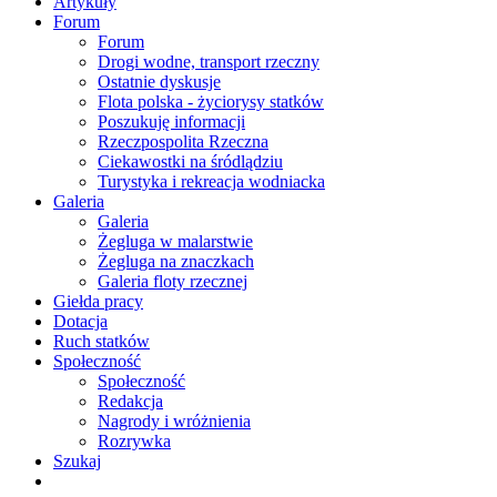
Artykuły
Forum
Forum
Drogi wodne, transport rzeczny
Ostatnie dyskusje
Flota polska - życiorysy statków
Poszukuję informacji
Rzeczpospolita Rzeczna
Ciekawostki na śródlądziu
Turystyka i rekreacja wodniacka
Galeria
Galeria
Żegluga w malarstwie
Żegluga na znaczkach
Galeria floty rzecznej
Giełda pracy
Dotacja
Ruch statków
Społeczność
Społeczność
Redakcja
Nagrody i wróżnienia
Rozrywka
Szukaj