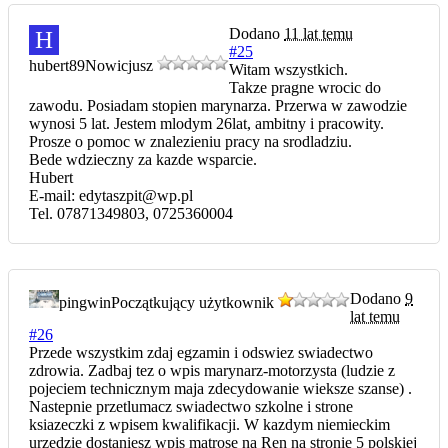
Dodano
11 lat temu
H
#25
hubert89
Nowicjusz
Witam wszystkich.
Takze pragne wrocic do
zawodu. Posiadam stopien marynarza. Przerwa w zawodzie
wynosi 5 lat. Jestem mlodym 26lat, ambitny i pracowity.
Prosze o pomoc w znalezieniu pracy na srodladziu.
Bede wdzieczny za kazde wsparcie.
Hubert
E-mail: edytaszpit@wp.pl
Tel. 07871349803, 0725360004
Dodano
9
pingwin
Początkujący użytkownik
lat temu
#26
Przede wszystkim zdaj egzamin i odswiez swiadectwo
zdrowia. Zadbaj tez o wpis marynarz-motorzysta (ludzie z
pojeciem technicznym maja zdecydowanie wieksze szanse) .
Nastepnie przetlumacz swiadectwo szkolne i strone
ksiazeczki z wpisem kwalifikacji. W kazdym niemieckim
urzedzie dostaniesz wpis matrose na Ren na stronie 5 polskiej