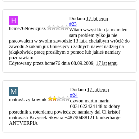
Dodano
17 lat temu
H
#23
hcme76
Nowicjusz
Witam wszystkich ja mam ten
sam problem tylko ja nie
pracowałem w swoim zawodzie 13 lat,a chciałbym wrócić do
zawodu.Szukam już 6miesięcy i żadnych nawet nadziej na
jakąkolwiek pracę prosiłbym o pomoc lub jakieś namiary
pozdrawiam
Edytowany przez hcme76 dnia 08.09.2009,
17 lat temu
Dodano
17 lat temu
M
#24
matros
Użytkownik
dzwon martin marin
0031622424148 to dobry
posrednik z roterdamu powiedz ze namiary dal Ci kristof
matros-str Krzysiek Skwara +48790488121 bunkerbarge
ANTVERPIA