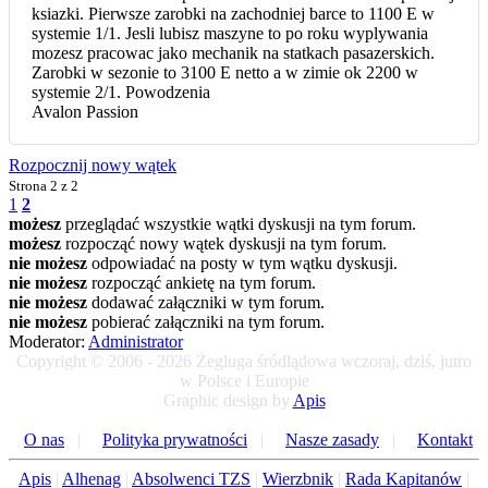
ksiazki. Pierwsze zarobki na zachodniej barce to 1100 E w
systemie 1/1. Jesli lubisz maszyne to po roku wyplywania
mozesz pracowac jako mechanik na statkach pasazerskich.
Zarobki w sezonie to 3100 E netto a w zimie ok 2200 w
systemie 2/1. Powodzenia
Avalon Passion
Rozpocznij nowy wątek
Strona
2 z 2
1
2
możesz
przeglądać wszystkie wątki dyskusji na tym forum.
możesz
rozpocząć nowy wątek dyskusji na tym forum.
nie możesz
odpowiadać na posty w tym wątku dyskusji.
nie możesz
rozpocząć ankietę na tym forum.
nie możesz
dodawać załączniki w tym forum.
nie możesz
pobierać załączniki na tym forum.
Moderator:
Administrator
Copyright © 2006 - 2026 Żegluga śródlądowa wczoraj, dziś, jutro
w Polsce i Europie
Graphic design by
Apis
O nas
|
Polityka prywatności
|
Nasze zasady
|
Kontakt
Apis
|
Alhenag
|
Absolwenci TZS
|
Wierzbnik
|
Rada Kapitanów
|