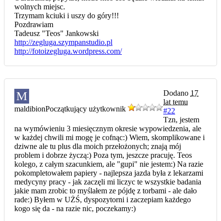
wolnych miejsc.
Trzymam kciuki i uszy do góry!!!
Pozdrawiam
Tadeusz "Teos" Jankowski
http://zegluga.szympanstudio.pl
http://fotoizegluga.wordpress.com/
Dodano
17
M
lat temu
maldibion
Początkujący użytkownik
#22
Tzn, jestem
na wymówieniu 3 miesięcznym okresie wypowiedzenia, ale
w każdej chwili mi mogę je cofnąc:) Wiem, skomplikowane i
dziwne ale tu plus dla moich przełożonych; znają mój
problem i dobrze życzą:) Poza tym, jeszcze pracuję. Teos
kolego, z całym szacunkiem, ale "gupi" nie jestem:) Na razie
pokompletowałem papiery - najlepsza jazda była z lekarzami
medycyny pracy - jak zaczęli mi liczyc te wszystkie badania
jakie mam zrobic to myślałem ze pójdę z torbami - ale dało
rade:) Byłem w UŻŚ, dyspozytorni i zaczepiam każdego
kogo się da - na razie nic, poczekamy:)