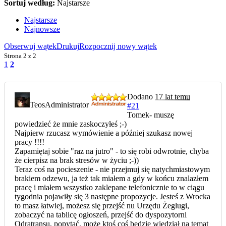
Sortuj według:
Najstarsze
Najstarsze
Najnowsze
Obserwuj wątek
Drukuj
Rozpocznij nowy wątek
Strona
2 z 2
1
2
Dodano
17 lat temu
Teos
Administrator
#21
Tomek- muszę
powiedzieć że mnie zaskoczyłeś ;-)
Najpierw rzucasz wymówienie a później szukasz nowej
pracy !!!!
Zapamiętaj sobie "raz na jutro" - to się robi odwrotnie, chyba
że cierpisz na brak stresów w życiu ;-))
Teraz coś na pocieszenie - nie przejmuj się natychmiastowym
brakiem odzewu, ja też tak miałem a gdy w końcu znalazłem
pracę i miałem wszystko zaklepane telefonicznie to w ciągu
tygodnia pojawiły się 3 następne propozycje. Jesteś z Wrocka
to masz łatwiej, możesz się przejść nu Urzędu Żeglugi,
zobaczyć na tablicę ogłoszeń, przejść do dyspozytorni
Odratransu, popytać, może ktoś coś będzie wiedział na temat