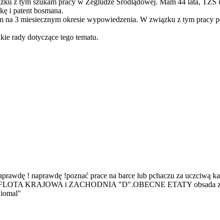
zku z tym szukam pracy w Żegludze Śródlądowej. Mam 44 lata, TŻŚ u
kę i patent bosmana.
em na 3 miesiecznym okresie wypowiedzenia. W związku z tym pracy p
ie rady dotyczące tego tematu.
naprawdę ! naprawdę !poznać prace na barce lub pchaczu za uczciwą k
stwa FLOTA KRAJOWA i ZACHODNIA "D".OBECNE ETATY obsada zest. p
Ziomal"