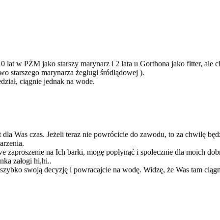
t w PŻM jako starszy marynarz i 2 lata u Gorthona jako fitter, ale ch
wo starszego marynarza żeglugi śródlądowej ).
dział, ciągnie jednak na wode.
t dla Was czas. Jeżeli teraz nie powrócicie do zawodu, to za chwilę będ
arzenia.
iwe zaproszenie na Ich barki, mogę popłynąć i społecznie dla moich do
ka załogi hi,hi..
 szybko swoją decyzję i powracajcie na wodę. Widzę, że Was tam ciągn