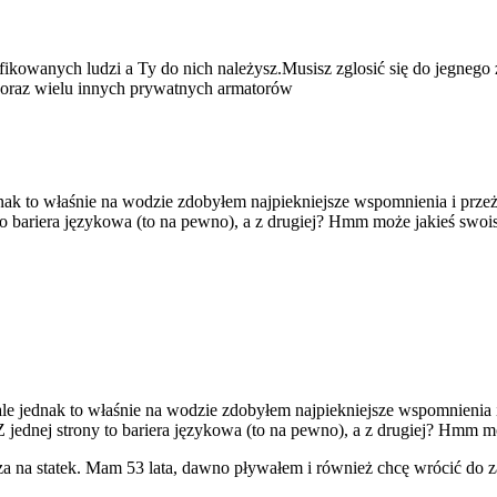
kowanych ludzi a Ty do nich należysz.Musisz zglosić się do jegnego z 
o oraz wielu innych prywatnych armatorów
nak to właśnie na wodzie zdobyłem najpiekniejsze wspomnienia i przeży
 to bariera językowa (to na pewno), a z drugiej? Hmm może jakieś swoi
le jednak to właśnie na wodzie zdobyłem najpiekniejsze wspomnienia i 
Z jednej strony to bariera językowa (to na pewno), a z drugiej? Hmm m
rza na statek. Mam 53 lata, dawno pływałem i również chcę wrócić do 