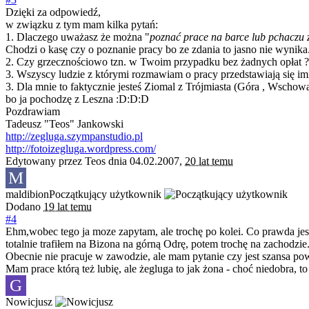
Dzięki za odpowiedź,
w związku z tym mam kilka pytań:
1. Dlaczego uważasz że można "
poznać prace na barce lub pchaczu z
Chodzi o kasę czy o poznanie pracy bo ze zdania to jasno nie wynika
2. Czy grzecznościowo tzn. w Twoim przypadku bez żadnych opłat ?
3. Wszyscy ludzie z którymi rozmawiam o pracy przedstawiają się im
3. Dla mnie to faktycznie jesteś Ziomal z Trójmiasta (Góra , Wschow
bo ja pochodzę z Leszna :D:D:D
Pozdrawiam
Tadeusz "Teos" Jankowski
http://zegluga.szympanstudio.pl
http://fotoizegluga.wordpress.com/
Edytowany przez Teos dnia 04.02.2007,
20 lat temu
M
maldibion
Początkujący użytkownik
Dodano
19 lat temu
#4
Ehm,wobec tego ja moze zapytam, ale trochę po kolei. Co prawda je
totalnie trafiłem na Bizona na górną Odrę, potem trochę na zachodzi
Obecnie nie pracuje w zawodzie, ale mam pytanie czy jest szansa po
Mam prace którą też lubię, ale żegluga to jak żona - choć niedobra, to
G
Nowicjusz