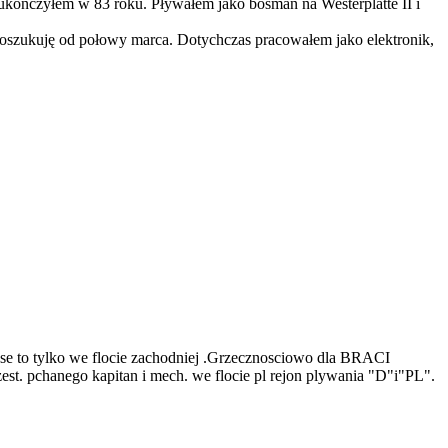
kończyłem w 83 roku. Pływałem jako bosman na Westerplatte II i
oszukuję od połowy marca. Dotychczas pracowałem jako elektronik,
ase to tylko we flocie zachodniej .Grzecznosciowo dla BRACI
chanego kapitan i mech. we flocie pl rejon plywania "D"i"PL".