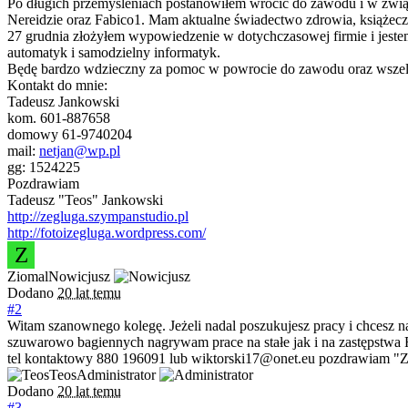
Po długich przemyśleniach postanowiłem wrócić do zawodu i w zwią
Nereidzie oraz Fabico1. Mam aktualne świadectwo zdrowia, książecz
27 grudnia złożyłem wypowiedzenie w dotychczasowej firmie i jest
automatyk i samodzielny informatyk.
Będę bardzo wdzieczny za pomoc w powrocie do zawodu oraz wszelk
Kontakt do mnie:
Tadeusz Jankowski
kom. 601-887658
domowy 61-9740204
mail:
netjan@wp.pl
gg: 1524225
Pozdrawiam
Tadeusz "Teos" Jankowski
http://zegluga.szympanstudio.pl
http://fotoizegluga.wordpress.com/
Z
Ziomal
Nowicjusz
Dodano
20 lat temu
#2
Witam szanownego kolegę. Jeżeli nadal poszukujesz pracy i chcesz 
szuwarowo bagiennych nagrywam prace na stałe jak i na zastęp
tel kontaktowy 880 196091 lub wiktorski17@onet.eu pozdrawiam "
Teos
Administrator
Dodano
20 lat temu
#3