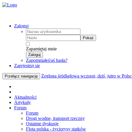
Zaloguj
Pokaż
Zapamiętaj mnie
Zaloguj
Zapomniałeś/aś hasła?
Zarejestruj się
Żegluga śródlądowa wczoraj, dziś, jutro w Polsc
Przełącz nawigację
Aktualności
Artykuły
Forum
Forum
Drogi wodne, transport rzeczny
Ostatnie dyskusje
Flota polska - życiorysy statków