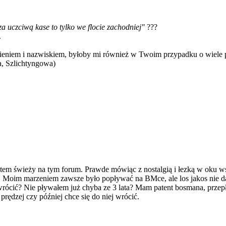
a uczciwą kase to tylko we flocie zachodniej"
???
.
ieniem i nazwiskiem, byłoby mi również w Twoim przypadku o wiele prz
a, Szlichtyngowa)
stem świeży na tym forum. Prawde mówiąc z nostalgią i łezką w oku w
e. Moim marzeniem zawsze było popływać na BMce, ale los jakos nie da
wrócić? Nie pływałem już chyba ze 3 lata? Mam patent bosmana, przep
 prędzej czy później chce się do niej wrócić.