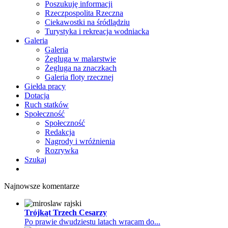
Poszukuję informacji
Rzeczpospolita Rzeczna
Ciekawostki na śródlądziu
Turystyka i rekreacja wodniacka
Galeria
Galeria
Żegluga w malarstwie
Żegluga na znaczkach
Galeria floty rzecznej
Giełda pracy
Dotacja
Ruch statków
Społeczność
Społeczność
Redakcja
Nagrody i wróżnienia
Rozrywka
Szukaj
Najnowsze komentarze
Trójkąt Trzech Cesarzy
Po prawie dwudziestu latach wracam do...