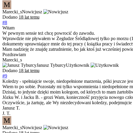
M
Marecki_s
Nowicjusz
Dodano
18 lat temu
#8
Witam
W pewnym sensie też chcę powrocić do zawodu.
Wprawdzie nie pływałem w Żegludze Śródlądowej tylko po morzu (10 la
dokumenty uprawniające mnie do tej pracy ( książka pracy i świadect
Mam nadzieję że znajdę zatrudnienie, bo jak ktoś już wcześniej powie
Pozdrawiam
Marecki_s
Janusz Tyburcy
Użytkownik
Dodano
18 lat temu
#9
Koledzy - spełniajcie swoje, niedopełnione marzenia, póki jeszcze jes
Wiem to po sobie. Pozostały mi tylko wspomnienia i niedopełnione m
Dzisiaj, to jedynie dzięki moim kolegom, od których to mam żartobl
Józku W. i Jacku B. - grozi Wam, konieczność przyjęcia nowego człon
Oczywiście, ja żartuję, ale Wy niezdecydowani koledzy, podejmujcie
Janusz T.
J. T.
M
Marecki_s
Nowicjusz
Dodano
18 lat temu