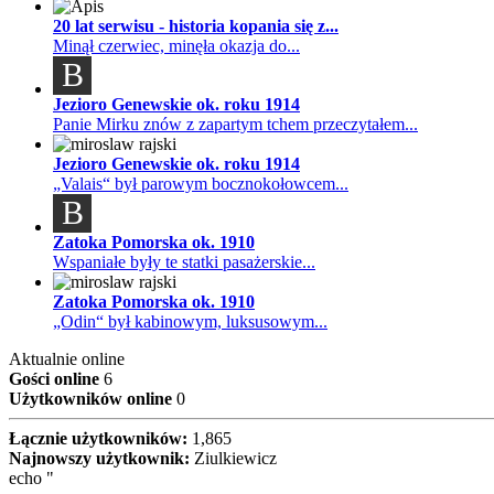
20 lat serwisu - historia kopania się z...
Minął czerwiec, minęła okazja do...
B
Jezioro Genewskie ok. roku 1914
Panie Mirku znów z zapartym tchem przeczytałem...
Jezioro Genewskie ok. roku 1914
„Valais“ był parowym bocznokołowcem...
B
Zatoka Pomorska ok. 1910
Wspaniałe były te statki pasażerskie...
Zatoka Pomorska ok. 1910
„Odin“ był kabinowym, luksusowym...
Aktualnie online
Gości online
6
Użytkowników online
0
Łącznie użytkowników:
1,865
Najnowszy użytkownik:
Ziulkiewicz
echo "