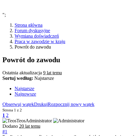
";
Strona główna
Forum dyskusyjne
Wymiana doświadczeń
Praca w zawodzie w kraju
Powrót do zawodu
Powrót do zawodu
Ostatnia aktualizacja
9 lat temu
Sortuj według:
Najstarsze
Najstarsze
Najnowsze
Obserwuj wątek
Drukuj
Rozpocznij nowy wątek
Strona
1 z 2
1
2
Teos
Administrator
Dodano
20 lat temu
#1