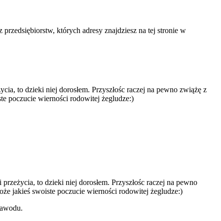
przedsiębiorstw, których adresy znajdziesz na tej stronie w
cia, to dzieki niej dorosłem. Przyszłośc raczej na pewno zwiążę z
ste poczucie wierności rodowitej żegludze:)
przeżycia, to dzieki niej dorosłem. Przyszłośc raczej na pewno
oże jakieś swoiste poczucie wierności rodowitej żegludze:)
zawodu.