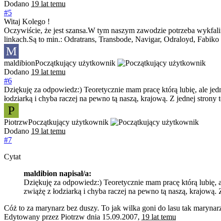
Dodano
19 lat temu
#5
Witaj Kolego !
Oczywiście, że jest szansa.W tym naszym zawodzie potrzeba wykfalifi
linkach.Są to min.: Odratrans, Transbode, Navigar, Odraloyd, Fabik
M
maldibion
Początkujący użytkownik
Dodano
19 lat temu
#6
Dziękuję za odpowiedz:) Teoretycznie mam pracę którą lubię, ale jed
łodziarką i chyba raczej na pewno tą naszą, krajową. Z jednej strony
P
Piotrzw
Początkujący użytkownik
Dodano
19 lat temu
#7
Cytat
maldibion napisał/a:
Dziękuję za odpowiedz:) Teoretycznie mam pracę którą lubię, a
zwiążę z łodziarką i chyba raczej na pewno tą naszą, krajową. 
Cóż to za marynarz bez duszy. To jak wilka goni do lasu tak maryna
Edytowany przez Piotrzw dnia 15.09.2007,
19 lat temu