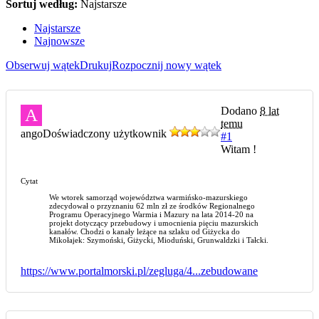
Sortuj według:
Najstarsze
Najstarsze
Najnowsze
Obserwuj wątek
Drukuj
Rozpocznij nowy wątek
Dodano
8 lat
A
temu
ango
Doświadczony użytkownik
#1
Witam !
Cytat
We wtorek samorząd województwa warmińsko-mazurskiego
zdecydował o przyznaniu 62 mln zł ze środków Regionalnego
Programu Operacyjnego Warmia i Mazury na lata 2014-20 na
projekt dotyczący przebudowy i umocnienia pięciu mazurskich
kanałów. Chodzi o kanały leżące na szlaku od Giżycka do
Mikołajek: Szymoński, Giżycki, Mioduński, Grunwaldzki i Tałcki.
https://www.portalmorski.pl/zegluga/4...zebudowane