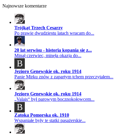
Najnowsze komentarze
Trójkąt Trzech Cesarzy
Po prawie dwudziestu latach wracam do...
20 lat serwisu - historia kopania się z...
Minął czerwiec, minęła okazja do...
B
Jezioro Genewskie ok. roku 1914
Panie Mirku znów z zapartym tchem przeczytałem...
Jezioro Genewskie ok. roku 1914
„Valais“ był parowym bocznokołowcem...
B
Zatoka Pomorska ok. 1910
Wspaniałe były te statki pasażerskie...