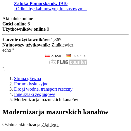
Zatoka Pomorska ok. 1910
„Odin“ był kabinowym, luksusowym...
Aktualnie online
Gości online
6
Użytkowników online
0
Łącznie użytkowników:
1,865
Najnowszy użytkownik:
Ziulkiewicz
echo "
";
Strona główna
Forum dyskusyjne
Drogi wodne, transport rzeczny
Inne szlaki żeglugowe
Modernizacja mazurskich kanałów
Modernizacja mazurskich kanałów
Ostatnia aktualizacja
7 lat temu