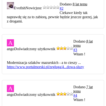
Dodano
8 lat temu
Evofish
Nowicjusz
#2
Ciekawe kiedy tak
naprawdę się za to zabiorą, pewnie będzie jeszcze gorzej, jak
z drogami.
Dodano
8 lat
A
temu
ango
Doświadczony użytkownik
#3
Witam !
Modernizacja szlaków mazurskich - a to cieszy ...
https://www.portalmorski.pl/zegluga/4...dowa-sluzy
Dodano
7 lat
A
temu
ango
Doświadczony użytkownik
#4
Witam !