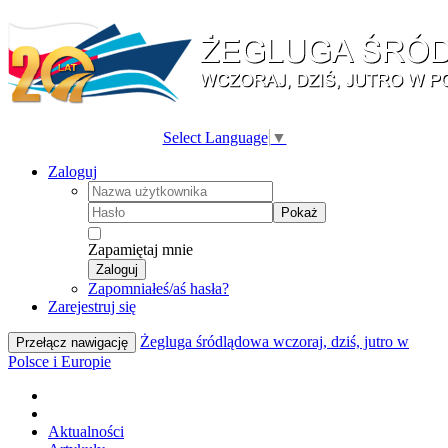
Select Language
▼
Zaloguj
Pokaż
Zapamiętaj mnie
Zaloguj
Zapomniałeś/aś hasła?
Zarejestruj się
Żegluga śródlądowa wczoraj, dziś, jutro w
Przełącz nawigację
Polsce i Europie
Aktualności