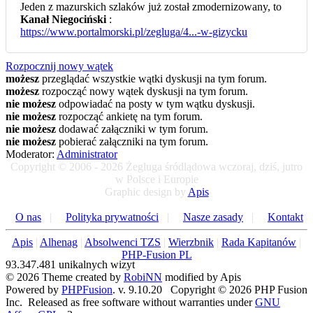
Jeden z mazurskich szlaków już został zmodernizowany, to
Kanał Niegociński
:
https://www.portalmorski.pl/zegluga/4...-w-gizycku
Rozpocznij nowy wątek
możesz
przeglądać wszystkie wątki dyskusji na tym forum.
możesz
rozpocząć nowy wątek dyskusji na tym forum.
nie możesz
odpowiadać na posty w tym wątku dyskusji.
nie możesz
rozpocząć ankietę na tym forum.
nie możesz
dodawać załączniki w tym forum.
nie możesz
pobierać załączniki na tym forum.
Moderator:
Administrator
Copyright © 2006 - 2026 Żegluga śródlądowa wczoraj, dziś, jutro
w Polsce i Europie
Graphic design by
Apis
O nas
|
Polityka prywatności
|
Nasze zasady
|
Kontakt
Apis
|
Alhenag
|
Absolwenci TZS
|
Wierzbnik
|
Rada Kapitanów
|
PHP-Fusion PL
93.347.481 unikalnych wizyt
© 2026 Theme created by
RobiNN
modified by Apis
Powered by
PHPFusion
. v. 9.10.20 Copyright © 2026 PHP Fusion
Inc. Released as free software without warranties under
GNU