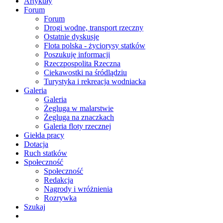
Artykuły
Forum
Forum
Drogi wodne, transport rzeczny
Ostatnie dyskusje
Flota polska - życiorysy statków
Poszukuję informacji
Rzeczpospolita Rzeczna
Ciekawostki na śródlądziu
Turystyka i rekreacja wodniacka
Galeria
Galeria
Żegluga w malarstwie
Żegluga na znaczkach
Galeria floty rzecznej
Giełda pracy
Dotacja
Ruch statków
Społeczność
Społeczność
Redakcja
Nagrody i wróżnienia
Rozrywka
Szukaj