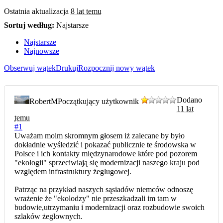
Ostatnia aktualizacja
8 lat temu
Sortuj według:
Najstarsze
Najstarsze
Najnowsze
Obserwuj wątek
Drukuj
Rozpocznij nowy wątek
Dodano
RobertM
Początkujący użytkownik
11 lat
temu
#1
Uważam moim skromnym głosem iż zalecane by było
dokładnie wyśledzić i pokazać publicznie te środowska w
Polsce i ich kontakty międzynarodowe które pod pozorem
"ekologii" sprzeciwiają się modernizacji naszego kraju pod
względem infrastruktury żeglugowej.
Patrząc na przykład naszych sąsiadów niemców odnoszę
wrażenie że "ekolodzy" nie przeszkadzali im tam w
budowie,utrzymaniu i modernizacji oraz rozbudowie swoich
szlaków żeglownych.