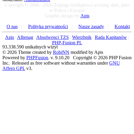
Copyright © 2006 - 2026 Żegluga śródlądowa wczoraj, dziś, jutro
w Polsce i Europie
Graphic design by
Apis
O nas
|
Polityka prywatności
|
Nasze zasady
|
Kontakt
Apis
|
Alhenag
|
Absolwenci TZS
|
Wierzbnik
|
Rada Kapitanów
|
PHP-Fusion PL
93.338.590 unikalnych wizyt
© 2026 Theme created by
RobiNN
modified by Apis
Powered by
PHPFusion
. v. 9.10.20 Copyright © 2026 PHP Fusion
Inc. Released as free software without warranties under
GNU
Affero GPL
v3.