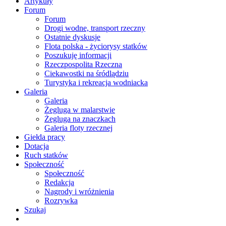
Artykuły
Forum
Forum
Drogi wodne, transport rzeczny
Ostatnie dyskusje
Flota polska - życiorysy statków
Poszukuję informacji
Rzeczpospolita Rzeczna
Ciekawostki na śródlądziu
Turystyka i rekreacja wodniacka
Galeria
Galeria
Żegluga w malarstwie
Żegluga na znaczkach
Galeria floty rzecznej
Giełda pracy
Dotacja
Ruch statków
Społeczność
Społeczność
Redakcja
Nagrody i wróżnienia
Rozrywka
Szukaj