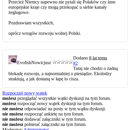
Przecież Niemcy napewno nie pytali się Polaków czy inne
europejskie kraje czy mogą przekopać u siebie kanały
żeglugowe.
Pozdrawiam wszystkich,
oprócz wrogów rozwoju wolnej Polski.
Dodano
8 lat temu
Evofish
Nowicjusz
#2
Tutaj nie chodzi o żadną
blokadę rozwoju, a najnormalniej o pieniądze. Ekolodzy
straktują, a jak dostaną w łapę to cisza.
Rozpocznij nowy wątek
możesz
przeglądać wszystkie wątki dyskusji na tym forum.
możesz
rozpocząć nowy wątek dyskusji na tym forum.
nie możesz
odpowiadać na posty w tym wątku dyskusji.
nie możesz
rozpocząć ankietę na tym forum.
nie możesz
dodawać załączniki w tym forum.
nie możesz
pobierać załączniki na tym forum.
Moderator:
Administrator