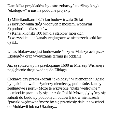
Dam kilka przykładów by ostro zobaczyć możliwy krzyk
"ekologów" u nas na podobne projekty :
1) Mittellandkanal 325 km budow trwała 36 lat
2) skrzyżowania dróg wodnych z mostami wodnymi
3) podnośnie dla statków
4) Kanał kiloński 100 km dla statków morskich
5) wszystkie inne kanały żeglugowe w niemczech setki km.
6) itd..
U nas blokowane jest budowanie śluzy w Malczycach przez
Ekologów oraz wydłużanie termiu jej oddania.
Już są sprzeciwy na przekopanie 1600 m Mierzeji Wiślanej i
pogłębienie drogi wodnej do Elbląga..
Ciekawe czy przeszkadzali "ekolodzy" w niemczech i gdzie
byli jak budowali inżynierzy niemieccy, podnośnie, kanały
żeglugowe i porty- Może te wszystkie "ptaki wędrowne "
niemieckie przeniosły się teraz do Polski.Może gdybyśmy się
zabrali do budowy podobnych budowli jak w niemczech-
"ptaszki wędrowne"może by się przeniosły dalej na wschód
do Mołdawii lub na Ukrainę....