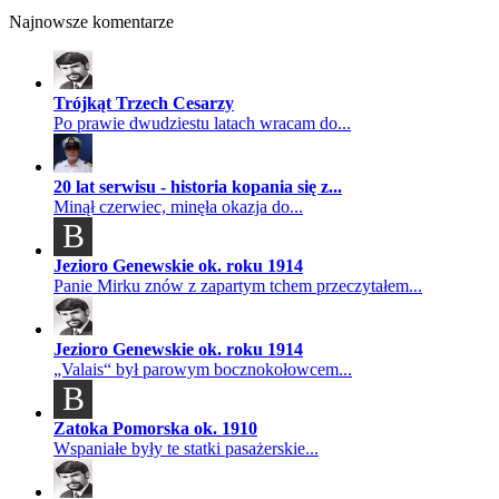
Najnowsze komentarze
Trójkąt Trzech Cesarzy
Po prawie dwudziestu latach wracam do...
20 lat serwisu - historia kopania się z...
Minął czerwiec, minęła okazja do...
B
Jezioro Genewskie ok. roku 1914
Panie Mirku znów z zapartym tchem przeczytałem...
Jezioro Genewskie ok. roku 1914
„Valais“ był parowym bocznokołowcem...
B
Zatoka Pomorska ok. 1910
Wspaniałe były te statki pasażerskie...