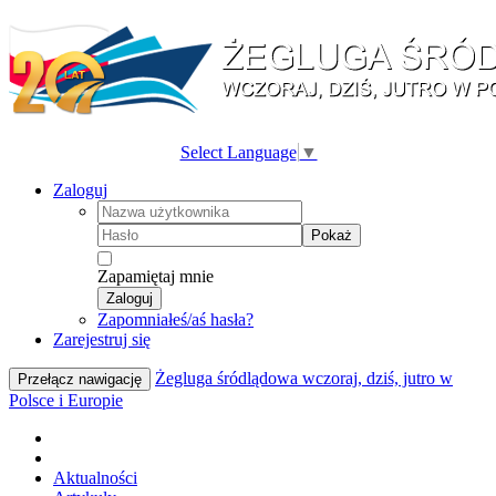
Select Language
▼
Zaloguj
Pokaż
Zapamiętaj mnie
Zaloguj
Zapomniałeś/aś hasła?
Zarejestruj się
Żegluga śródlądowa wczoraj, dziś, jutro w
Przełącz nawigację
Polsce i Europie
Aktualności