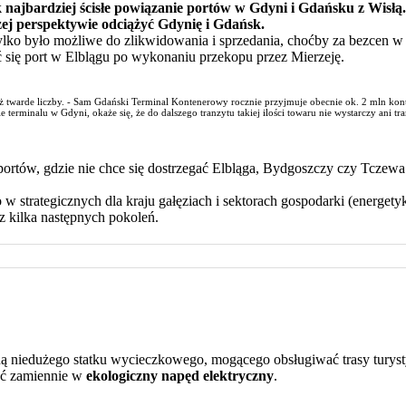
k najbardziej ścisłe powiązanie portów w Gdyni i Gdańsku z Wisłą
zej perspektywie odciążyć Gdynię i Gdańsk.
lko było możliwe do zlikwidowania i sprzedania, choćby za bezcen w 
 się port w Elblągu po wykonaniu przekopu przez Mierzeję.
 twarde liczby. - Sam Gdański Terminal Kontenerowy rocznie przyjmuje obecnie ok. 2 mln konten
terminalu w Gdyni, okaże się, że do dalszego tranzytu takiej ilości towaru nie wystarczy ani tr
ortów, gdzie nie chce się dostrzegać Elbląga, Bydgoszczy czy Tczewa a
trategicznych dla kraju gałęziach i sektorach gospodarki (energetyk
z kilka następnych pokoleń.
ą niedużego statku wycieczkowego, mogącego obsługiwać trasy turys
yć zamiennie w
ekologiczny napęd elektryczny
.