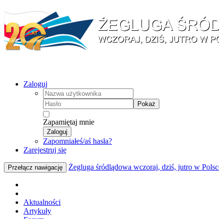
Zaloguj
Pokaż
Zapamiętaj mnie
Zaloguj
Zapomniałeś/aś hasła?
Zarejestruj się
Żegluga śródlądowa wczoraj, dziś, jutro w Polsc
Przełącz nawigację
Aktualności
Artykuły