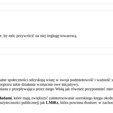
le, by móc przywrócić na niej żeglugę towarową.
lne społeczności odzyskują wiarę w swoja podmiotowość i ważność sw
poprzez takie działania wzmacnia owe inicjatywy.
sta z przepływająca przez niego Wisłą jak również przypomnieć miesz
kładami
, które mają zwiększyć zainteresowanie szerokiego kręgu okoli
 użyteczności publicznej) jak
LMiRz
, która powinna dostrzec w zacho