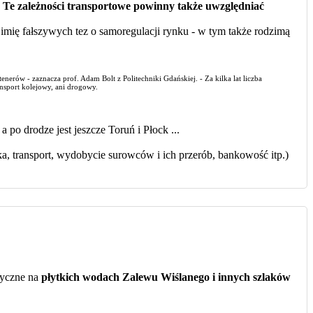
. Te zależności transportowe powinny także uwzględniać
imię fałszywych tez o samoregulacji rynku - w tym także rodzimą
erów - zaznacza prof. Adam Bolt z Politechniki Gdańskiej. - Za kilka lat liczba
ansport kolejowy, ani drogowy.
 po drodze jest jeszcze Toruń i Płock ...
a, transport, wydobycie surowców i ich przerób, bankowość itp.)
tyczne na
płytkich wodach Zalewu Wiślanego i innych szlaków