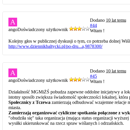
Dodano
10 lat temu
A
#44
ango
Doświadczony użytkownik
Witam !
Kolejny głos w publicznej dyskusji o tym, co potrzeba dolnej Wiś
http://www.dziennikbaltycki.pl/po-dru...a,9878300/
Dodano
10 lat temu
A
#45
ango
Doświadczony użytkownik
Witam !
Działalność MGMiŻŚ pobudza zapewne oddolne inicjatywy a loka
istotny sposób zwiększa świadomość społeczności lokalnej, która 
Społecznicy z Tczewa
zamierzają odbudować wzajemne relacje mia
miasta.
Zamierzają organizować cykliczne spotkania połączone z wy
"obudziła się" taka organizacja (mająca status organizacji wyższej
wysiłki ukierunkować na rzecz spraw wiślanych i odrzańskich.