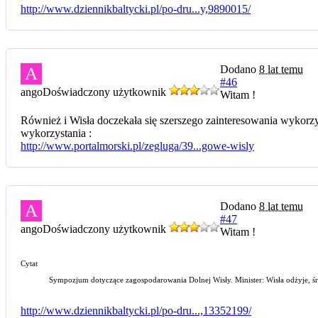
http://www.dziennikbaltycki.pl/po-dru...y,9890015/
Dodano
8 lat temu
A
#46
ango
Doświadczony użytkownik
Witam !
Również i Wisła doczekała się szerszego zainteresowania wykorzy
wykorzystania :
http://www.portalmorski.pl/zegluga/39...gowe-wisly
Dodano
8 lat temu
A
#47
ango
Doświadczony użytkownik
Witam !
Cytat
Sympozjum dotyczące zagospodarowania Dolnej Wisły. Minister: Wisła odżyje, śr
http://www.dziennikbaltycki.pl/po-dru...,13352199/