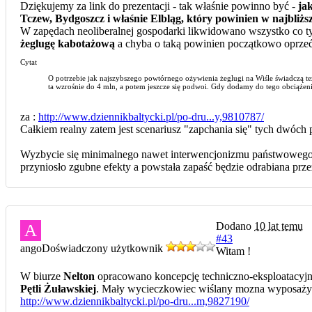
Dziękujemy za link do prezentacji - tak właśnie powinno być -
ja
Tczew, Bydgoszcz i właśnie Elbląg, który powinien w najbliżs
W zapędach neoliberalnej gospodarki likwidowano wszystko co ty
żeglugę kabotażową
a chyba o taką powinien początkowo oprzeć
Cytat
O potrzebie jak najszybszego powtórnego ożywienia żeglugi na Wiśle świadczą też
ta wzrośnie do 4 mln, a potem jeszcze się podwoi. Gdy dodamy do tego obciążenie 
za :
http://www.dziennikbaltycki.pl/po-dru...y,9810787/
Całkiem realny zatem jest scenariusz "zapchania się" tych dwóch p
Wyzbycie się minimalnego nawet interwencjonizmu państwowego w s
przyniosło zgubne efekty a powstała zapaść będzie odrabiana prze
Dodano
10 lat temu
A
#43
ango
Doświadczony użytkownik
Witam !
W biurze
Nelton
opracowano koncepcję techniczno-eksploatacyjn
Pętli Żuławskiej
. Mały wycieczkowiec wiślany mozna wyposaż
http://www.dziennikbaltycki.pl/po-dru...m,9827190/