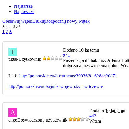
Najstarsze
Najnowsze
Obserwuj wątek
Drukuj
Rozpocznij nowy wątek
Strona
3 z 3
1
2
3
Dodano
10 lat temu
T
#41
tiktak
Użytkownik
Prezentacja dr. hab. inz. Adama Bolt
dotyczaca przywrocenia dolnej Wisl
Link .
http://pomorskie.eu/documents/39036/8...6284e20d71
http://pomorskie.eu/-/sejmik-wojewodz...-w-tczewie
Dodano
10 lat temu
A
#42
ango
Doświadczony użytkownik
Witam !