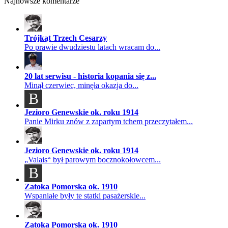
Najnowsze komentarze
Trójkąt Trzech Cesarzy
Po prawie dwudziestu latach wracam do...
20 lat serwisu - historia kopania się z...
Minął czerwiec, minęła okazja do...
B
Jezioro Genewskie ok. roku 1914
Panie Mirku znów z zapartym tchem przeczytałem...
Jezioro Genewskie ok. roku 1914
„Valais“ był parowym bocznokołowcem...
B
Zatoka Pomorska ok. 1910
Wspaniałe były te statki pasażerskie...
Zatoka Pomorska ok. 1910