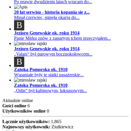
Po prawie dwudziestu latach wracam do...
20 lat serwisu - historia kopania się z...
Minął czerwiec, minęła okazja do...
B
Jezioro Genewskie ok. roku 1914
Panie Mirku znów z zapartym tchem przeczytałem...
Jezioro Genewskie ok. roku 1914
„Valais“ był parowym bocznokołowcem...
B
Zatoka Pomorska ok. 1910
Wspaniałe były te statki pasażerskie...
Zatoka Pomorska ok. 1910
„Odin“ był kabinowym, luksusowym...
Aktualnie online
Gości online
6
Użytkowników online
0
Łącznie użytkowników:
1,865
Najnowszy użytkownik:
Ziulkiewicz