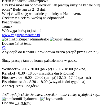
Berlin Kanałem Odra-Szprewa.
Czy ktoś może mi odpowiedzieć, jak pracują śluzy na kanale o tej
porze? Będę tam za 2 - 3 dni.
W tej chwili stoję w marinie po minięciu Hannoveru.
Czekam z niecierpliwością na odpowiedź.
Pozdrawiam
Tomek
Włóczęga barką to jest to!
www.zegluganawarcie.pl
Apis
Super administrator
Dodano
13 lat temu
#2
Aby dojść do Kanału Odra-Sprewa trzeba przejść przez Berlin :)
Śluzy pracują tam do końca października w godz.:
Wernsdorf - 6.00 - 20.00 (pn - pt) i 8.30 - 18.00 (so - nd)
Kersdorf - 8.30 - 18.00 (wszystkie dni tygodnia)
Fürstenwalde - 6.00 - 20.00 (pn - pt) i 8.15 - 17.45 (so - nd)
Eisenhüttenstadt - 8.30 - 18.00 (wszystkie dni tygodnia)
Andrzej 'Apis' Podgórski
---
Jeśli wydaje ci się, że wiesz wszystko - masz rację: wydaje ci się...
tomil
Użytkownik
Dodano
13 lat temu