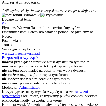
Andrzej 'Apis' Podgórski
---
Jeśli wydaje ci się, że wiesz wszystko - masz rację: wydaje ci się...
tomil
Użytkownik
Dodano
13 lat temu
#9
Płyniemy Waszym śladem. Jutro powinniśmy być w
Eisenhuttenstadt. Potem skręcamy na północ, bo płyniemy na
Noteć.
Pozdrawiam
Tomek
Włóczęga barką to jest to!
www.zegluganawarcie.pl
Rozpocznij nowy wątek
możesz
przeglądać wszystkie wątki dyskusji na tym forum.
możesz
rozpocząć nowy wątek dyskusji na tym forum.
nie możesz
odpowiadać na posty w tym wątku dyskusji.
nie możesz
rozpocząć ankietę na tym forum.
nie możesz
dodawać załączniki w tym forum.
nie możesz
pobierać załączniki na tym forum.
Moderator:
Administrator
Korzystając ze strony wyrażasz zgodę na nasze
ustawienia
prywatności
i rozumiesz, że używamy plików cookies. Niektóre
pliki cookie mogły już zostać ustawione.
Kliknij przycisk `Akceptuję`, aby ukryć ten pasek. Jeśli będziesz