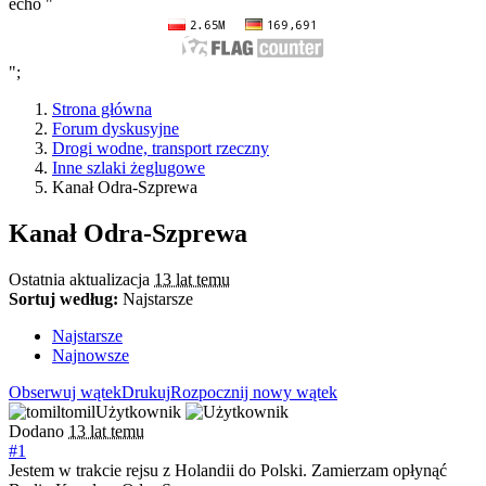
echo "
";
Strona główna
Forum dyskusyjne
Drogi wodne, transport rzeczny
Inne szlaki żeglugowe
Kanał Odra-Szprewa
Kanał Odra-Szprewa
Ostatnia aktualizacja
13 lat temu
Sortuj według:
Najstarsze
Najstarsze
Najnowsze
Obserwuj wątek
Drukuj
Rozpocznij nowy wątek
tomil
Użytkownik
Dodano
13 lat temu
#1
Jestem w trakcie rejsu z Holandii do Polski. Zamierzam opłynąć