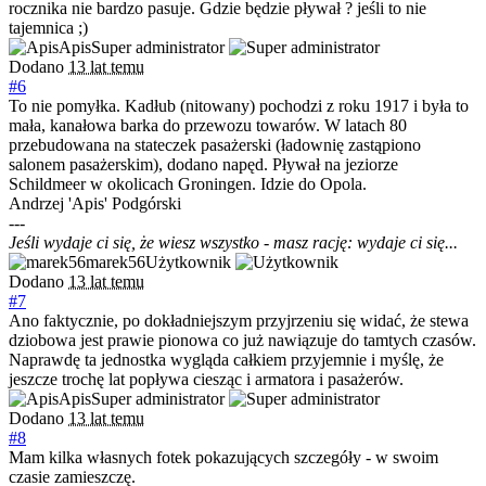
rocznika nie bardzo pasuje. Gdzie będzie pływał ? jeśli to nie
tajemnica ;)
Apis
Super administrator
Dodano
13 lat temu
#6
To nie pomyłka. Kadłub (nitowany) pochodzi z roku 1917 i była to
mała, kanałowa barka do przewozu towarów. W latach 80
przebudowana na stateczek pasażerski (ładownię zastąpiono
salonem pasażerskim), dodano napęd. Pływał na jeziorze
Schildmeer w okolicach Groningen. Idzie do Opola.
Andrzej 'Apis' Podgórski
---
Jeśli wydaje ci się, że wiesz wszystko - masz rację: wydaje ci się...
marek56
Użytkownik
Dodano
13 lat temu
#7
Ano faktycznie, po dokładniejszym przyjrzeniu się widać, że stewa
dziobowa jest prawie pionowa co już nawiązuje do tamtych czasów.
Naprawdę ta jednostka wygląda całkiem przyjemnie i myślę, że
jeszcze trochę lat popływa ciesząc i armatora i pasażerów.
Apis
Super administrator
Dodano
13 lat temu
#8
Mam kilka własnych fotek pokazujących szczegóły - w swoim
czasie zamieszczę.