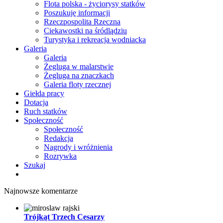
Flota polska - życiorysy statków
Poszukuję informacji
Rzeczpospolita Rzeczna
Ciekawostki na śródlądziu
Turystyka i rekreacja wodniacka
Galeria
Galeria
Żegluga w malarstwie
Żegluga na znaczkach
Galeria floty rzecznej
Giełda pracy
Dotacja
Ruch statków
Społeczność
Społeczność
Redakcja
Nagrody i wróżnienia
Rozrywka
Szukaj
Najnowsze komentarze
Trójkąt Trzech Cesarzy