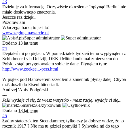
#3
Dziękuję za informację. Oczywiście określenie "opłynąć Berlin" nie
miało dosłownego znaczenia.
Jeszcze raz dzięki.
Pozdrawiam
Włóczęga barką to jest to!
www.zegluganawarcie.pl
Apis
Super administrator
Dodano
13 lat temu
#4
Deptałeś mi po piętach. W poniedziałek tydzień temu wypłynąłem z
Schildmeer i via Delfzijl, DEK i Mittellandkanal zmierzałem do
Polski - stąd przygotowałem sobie te dane. Płynąłem tym:
http://www.zoekee...-pers.html
W piątek pod Hanowerem zszedłem a zmiennik płynął dalej. Chyba
dziś doszli do Eisenhüttenstadt.
Andrzej 'Apis' Podgórski
---
Jeśli wydaje ci się, że wiesz wszystko - masz rację: wydaje ci się...
marek56
Użytkownik
Dodano
13 lat temu
#5
Ładny stateczek ten Steendammer, tylko czy ja dobrze widzę, że to
rocznik 1917 ? Nie ma tu gdzieś pomyłki ? Sylwetka mi do tego