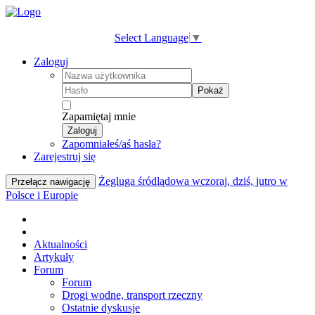
Select Language
▼
Zaloguj
Pokaż
Zapamiętaj mnie
Zaloguj
Zapomniałeś/aś hasła?
Zarejestruj się
Żegluga śródlądowa wczoraj, dziś, jutro w
Przełącz nawigację
Polsce i Europie
Aktualności
Artykuły
Forum
Forum
Drogi wodne, transport rzeczny
Ostatnie dyskusje