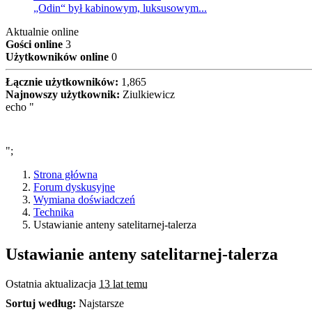
„Odin“ był kabinowym, luksusowym...
Aktualnie online
Gości online
3
Użytkowników online
0
Łącznie użytkowników:
1,865
Najnowszy użytkownik:
Ziulkiewicz
echo "
";
Strona główna
Forum dyskusyjne
Wymiana doświadczeń
Technika
Ustawianie anteny satelitarnej-talerza
Ustawianie anteny satelitarnej-talerza
Ostatnia aktualizacja
13 lat temu
Sortuj według:
Najstarsze