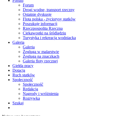
Forum
Forum
Drogi wodne, transport rzeczny
Ostatnie dyskusje
Flota polska - życiorysy statków
Poszukuję informacji
Rzeczpospolita Rzeczna
Ciekawostki na śródlądziu
Turystyka i rekreacja wodniacka
Galeria
Galeria
Żegluga w malarstwie
Żegluga na znaczkach
Galeria floty rzecznej
Giełda pracy
Dotacja
Ruch statków
Społeczność
Społeczność
Redakcja
Nagrody i wróżnienia
Rozrywka
Szukaj