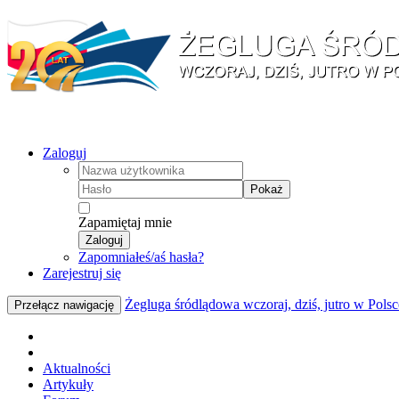
Zaloguj
Pokaż
Zapamiętaj mnie
Zaloguj
Zapomniałeś/aś hasła?
Zarejestruj się
Żegluga śródlądowa wczoraj, dziś, jutro w Polsc
Przełącz nawigację
Aktualności
Artykuły