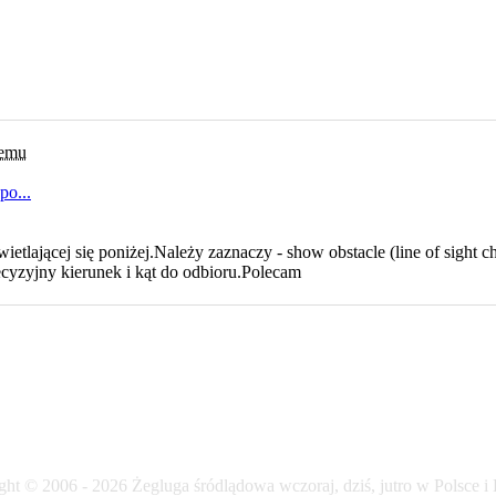
temu
po...
ietlającej się poniżej.Należy zaznaczy - show obstacle (line of sight c
recyzyjny kierunek i kąt do odbioru.Polecam
ht © 2006 - 2026 Żegluga śródlądowa wczoraj, dziś, jutro w Polsce i