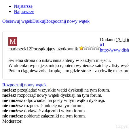
Najstarsze
Najnowsze
Obserwuj wątek
Drukuj
Rozpocznij nowy wątek
Dodano
13 lat 
M
#1
mariaszek12
Początkujący użytkownik
http://www.dish
Świetna strona do ustawiania anteny w każdym miejscu.
W okienko wpisujesz miejsce,potem wybierasz satelitę z listy wyśw
Potem ciągniesz żółtą kropkę tam gdzie stoisz i za chwilę masz p
Rozpocznij nowy wątek
możesz
przeglądać wszystkie wątki dyskusji na tym forum.
możesz
rozpocząć nowy wątek dyskusji na tym forum.
nie możesz
odpowiadać na posty w tym wątku dyskusji.
nie możesz
rozpocząć ankietę na tym forum.
nie możesz
dodawać załączniki w tym forum.
nie możesz
pobierać załączniki na tym forum.
Moderator:
Copyrig