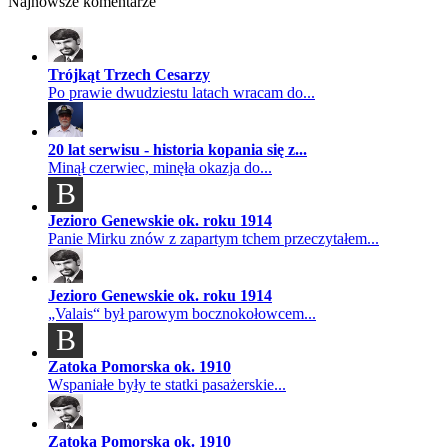
Najnowsze komentarze
Trójkąt Trzech Cesarzy
Po prawie dwudziestu latach wracam do...
20 lat serwisu - historia kopania się z...
Minął czerwiec, minęła okazja do...
B
Jezioro Genewskie ok. roku 1914
Panie Mirku znów z zapartym tchem przeczytałem...
Jezioro Genewskie ok. roku 1914
„Valais“ był parowym bocznokołowcem...
B
Zatoka Pomorska ok. 1910
Wspaniałe były te statki pasażerskie...
Zatoka Pomorska ok. 1910