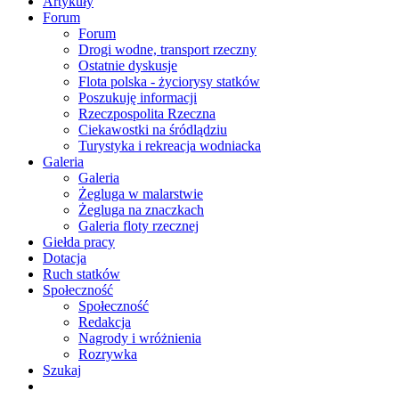
Artykuły
Forum
Forum
Drogi wodne, transport rzeczny
Ostatnie dyskusje
Flota polska - życiorysy statków
Poszukuję informacji
Rzeczpospolita Rzeczna
Ciekawostki na śródlądziu
Turystyka i rekreacja wodniacka
Galeria
Galeria
Żegluga w malarstwie
Żegluga na znaczkach
Galeria floty rzecznej
Giełda pracy
Dotacja
Ruch statków
Społeczność
Społeczność
Redakcja
Nagrody i wróżnienia
Rozrywka
Szukaj