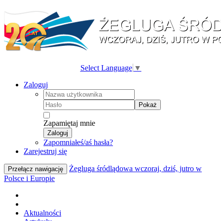
Select Language
▼
Zaloguj
Pokaż
Zapamiętaj mnie
Zaloguj
Zapomniałeś/aś hasła?
Zarejestruj się
Żegluga śródlądowa wczoraj, dziś, jutro w
Przełącz nawigację
Polsce i Europie
Aktualności