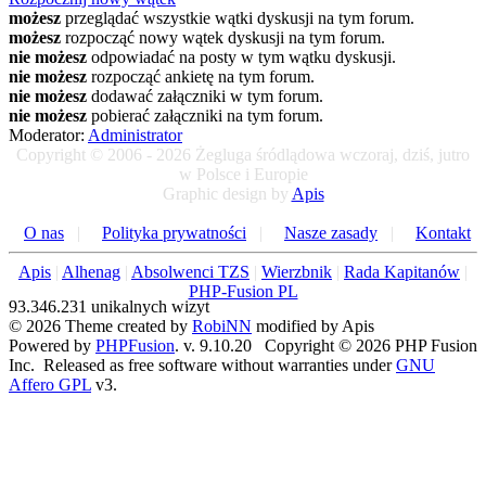
możesz
przeglądać wszystkie wątki dyskusji na tym forum.
możesz
rozpocząć nowy wątek dyskusji na tym forum.
nie możesz
odpowiadać na posty w tym wątku dyskusji.
nie możesz
rozpocząć ankietę na tym forum.
nie możesz
dodawać załączniki w tym forum.
nie możesz
pobierać załączniki na tym forum.
Moderator:
Administrator
Copyright © 2006 - 2026 Żegluga śródlądowa wczoraj, dziś, jutro
w Polsce i Europie
Graphic design by
Apis
O nas
|
Polityka prywatności
|
Nasze zasady
|
Kontakt
Apis
|
Alhenag
|
Absolwenci TZS
|
Wierzbnik
|
Rada Kapitanów
|
PHP-Fusion PL
93.346.231 unikalnych wizyt
© 2026 Theme created by
RobiNN
modified by Apis
Powered by
PHPFusion
. v. 9.10.20 Copyright © 2026 PHP Fusion
Inc. Released as free software without warranties under
GNU
Affero GPL
v3.