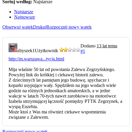
Sortuj według:
Najstarsze
Najstarsze
Najnowsze
Obserwuj wątek
Drukuj
Rozpocznij nowy wątek
Dodano
13 lat temu
zbyszek1
Użytkownik
#1
http://m.warszawa...tycja.html
Mija właśnie 50 lat od powstania Zalewu Zegrzyńskiego.
Powyżej link do krótkiej i ciekawej historii zalewu.
Z dziecinnych lat pamiętam jego budowę, spychacze i
koparki usypujące wały. Spędziłem na jego wodach wiele
godzin na różnych jednostkach amatorskich, a w jedne
wakcje w latach 70-tych nawet zarobkowo na motorówce
Izabela utrzymującej łączność pomiędzy PTTK Zegrzynek, a
wyspą Euzebia.
Może ktoś z Was ma również ciekawe wspomnienia
związane z Zalewem.
Rozpocznij nowy wątek