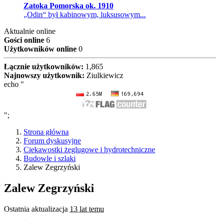
Zatoka Pomorska ok. 1910
„Odin“ był kabinowym, luksusowym...
Aktualnie online
Gości online
6
Użytkowników online
0
Łącznie użytkowników:
1,865
Najnowszy użytkownik:
Ziulkiewicz
echo "
";
Strona główna
Forum dyskusyjne
Ciekawostki żeglugowe i hydrotechniczne
Budowle i szlaki
Zalew Zegrzyński
Zalew Zegrzyński
Ostatnia aktualizacja
13 lat temu