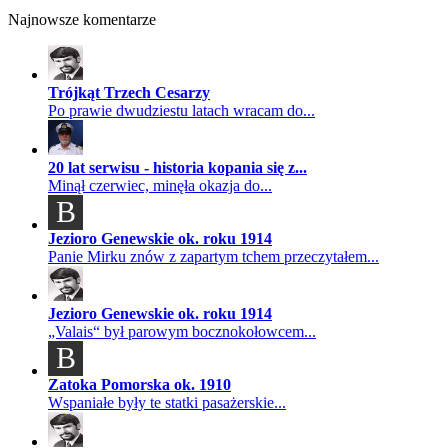
Najnowsze komentarze
Trójkąt Trzech Cesarzy
Po prawie dwudziestu latach wracam do...
20 lat serwisu - historia kopania się z...
Minął czerwiec, minęła okazja do...
B
Jezioro Genewskie ok. roku 1914
Panie Mirku znów z zapartym tchem przeczytałem...
Jezioro Genewskie ok. roku 1914
„Valais“ był parowym bocznokołowcem...
B
Zatoka Pomorska ok. 1910
Wspaniałe były te statki pasażerskie...