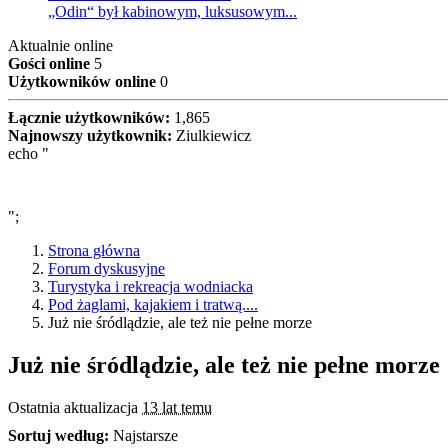
„Odin“ był kabinowym, luksusowym...
Aktualnie online
Gości online
5
Użytkowników online
0
Łącznie użytkowników:
1,865
Najnowszy użytkownik:
Ziulkiewicz
echo "
";
Strona główna
Forum dyskusyjne
Turystyka i rekreacja wodniacka
Pod żaglami, kajakiem i tratwą....
Już nie śródlądzie, ale też nie pełne morze
Już nie śródlądzie, ale też nie pełne morze
Ostatnia aktualizacja
13 lat temu
Sortuj według:
Najstarsze