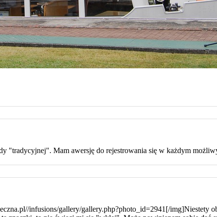
ody "tradycyjnej". Mam awersję do rejestrowania się w każdym możli
eczna.pl//infusions/gallery/gallery.php?photo_id=2941[/img]Niestety o