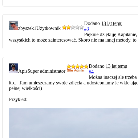
Dodano
13 lat temu
zbyszek1
Użytkownik
#3
Pięknie dziękuję Kapitanie,
wszystkich to może zainteresować. Skoro nie ma innej metody, to 
Dodano
13 lat temu
Apis
Super administrator
#4
Można inaczej ale trzeba
itp... Tam umieszczamy swoje zdjęcia a udostepniamy je wklejają
pełnej wielkości)
Przykład: