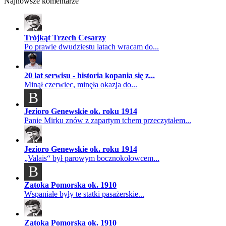
Najnowsze komentarze
Trójkąt Trzech Cesarzy
Po prawie dwudziestu latach wracam do...
20 lat serwisu - historia kopania się z...
Minął czerwiec, minęła okazja do...
B
Jezioro Genewskie ok. roku 1914
Panie Mirku znów z zapartym tchem przeczytałem...
Jezioro Genewskie ok. roku 1914
„Valais“ był parowym bocznokołowcem...
B
Zatoka Pomorska ok. 1910
Wspaniałe były te statki pasażerskie...
Zatoka Pomorska ok. 1910