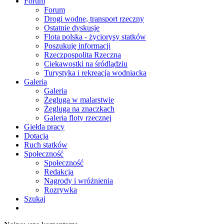
Forum
Forum
Drogi wodne, transport rzeczny
Ostatnie dyskusje
Flota polska - życiorysy statków
Poszukuję informacji
Rzeczpospolita Rzeczna
Ciekawostki na śródlądziu
Turystyka i rekreacja wodniacka
Galeria
Galeria
Żegluga w malarstwie
Żegluga na znaczkach
Galeria floty rzecznej
Giełda pracy
Dotacja
Ruch statków
Społeczność
Społeczność
Redakcja
Nagrody i wróżnienia
Rozrywka
Szukaj