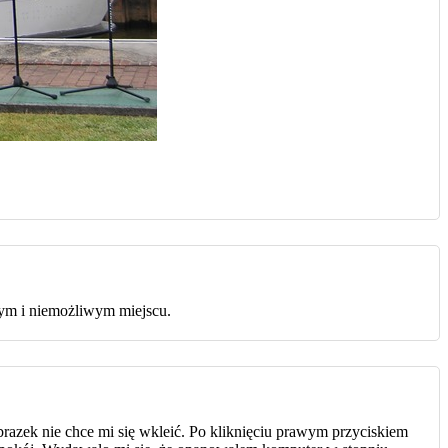
wym i niemożliwym miejscu.
brazek nie chce mi się wkleić. Po kliknięciu prawym przyciskiem