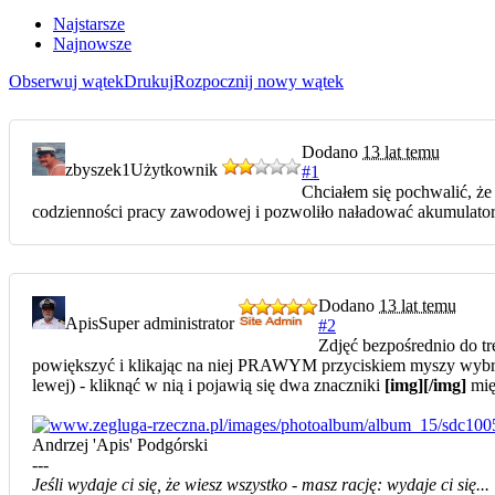
Najstarsze
Najnowsze
Obserwuj wątek
Drukuj
Rozpocznij nowy wątek
Dodano
13 lat temu
zbyszek1
Użytkownik
#1
Chciałem się pochwalić, że
codzienności pracy zawodowej i pozwoliło naładować akumulatory
Dodano
13 lat temu
Apis
Super administrator
#2
Zdjęć bezpośrednio do tre
powiększyć i klikając na niej PRAWYM przyciskiem myszy wybrać "
lewej) - kliknąć w nią i pojawią się dwa znaczniki
[img][/img]
mię
Andrzej 'Apis' Podgórski
---
Jeśli wydaje ci się, że wiesz wszystko - masz rację: wydaje ci się...