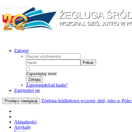
Zaloguj
Pokaż
Zapamiętaj mnie
Zaloguj
Zapomniałeś/aś hasła?
Zarejestruj się
Żegluga śródlądowa wczoraj, dziś, jutro w Polsc
Przełącz nawigację
Aktualności
Artykuły