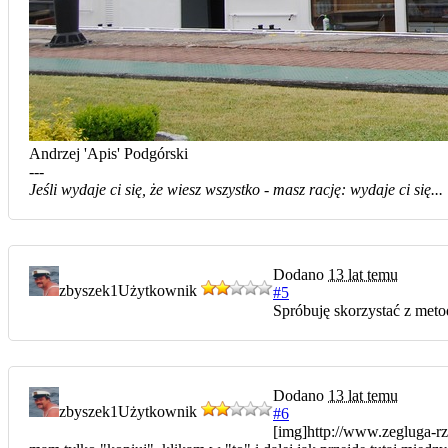
Andrzej 'Apis' Podgórski
---
Jeśli wydaje ci się, że wiesz wszystko - masz rację: wydaje ci się...
Dodano
13 lat temu
zbyszek1
Użytkownik
#5
Spróbuję skorzystać z met
Dodano
13 lat temu
zbyszek1
Użytkownik
#6
[img]http://www.zegluga-rz