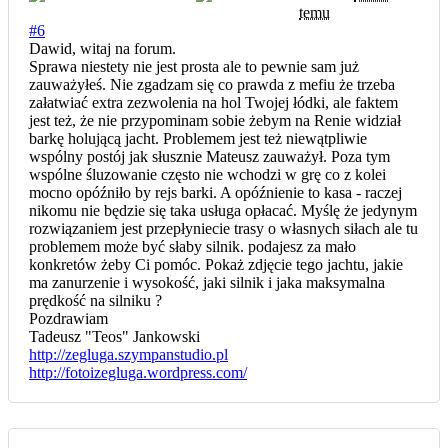
temu
#6
Dawid, witaj na forum.
Sprawa niestety nie jest prosta ale to pewnie sam już
zauważyłeś. Nie zgadzam się co prawda z mefiu że trzeba
załatwiać extra zezwolenia na hol Twojej łódki, ale faktem
jest też, że nie przypominam sobie żebym na Renie widział
barkę holującą jacht. Problemem jest też niewątpliwie
wspólny postój jak słusznie Mateusz zauważył. Poza tym
wspólne śluzowanie często nie wchodzi w grę co z kolei
mocno opóźniło by rejs barki. A opóźnienie to kasa - raczej
nikomu nie będzie się taka usługa opłacać. Myślę że jedynym
rozwiązaniem jest przepłyniecie trasy o własnych siłach ale tu
problemem może być słaby silnik. podajesz za mało
konkretów żeby Ci pomóc. Pokaż zdjęcie tego jachtu, jakie
ma zanurzenie i wysokość, jaki silnik i jaka maksymalna
prędkość na silniku ?
Pozdrawiam
Tadeusz "Teos" Jankowski
http://zegluga.szympanstudio.pl
http://fotoizegluga.wordpress.com/