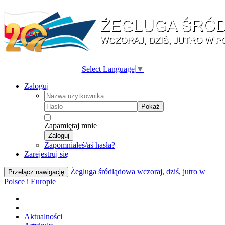
Select Language
▼
Zaloguj
Pokaż
Zapamiętaj mnie
Zaloguj
Zapomniałeś/aś hasła?
Zarejestruj się
Żegluga śródlądowa wczoraj, dziś, jutro w
Przełącz nawigację
Polsce i Europie
Aktualności