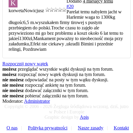
Dodano
4 miesięcy temu
K
#20
korweta
Nowicjusz
Parelat temu nabyłem jacht w
Harlemie waga to 1300kg
długośc6,5 m.wyszukałem firmy tirowej s pustym
przebiegiem do polski.Troche czasu to zajęło ale
przywieziono mi go bez problemu a koszt około 6 lat temu to
jakieś1300zł,Mankament poważny to nieobecność moja przy
załadumku,Efekt nie ciekawy ,ukradli Bimini i przednie
relingi, Pozdrawiam
Rozpocznij nowy wątek
możesz
przeglądać wszystkie wątki dyskusji na tym forum.
możesz
rozpocząć nowy wątek dyskusji na tym forum.
nie możesz
odpowiadać na posty w tym wątku dyskusji.
nie możesz
rozpocząć ankietę na tym forum.
nie możesz
dodawać załączniki w tym forum.
nie możesz
pobierać załączniki na tym forum.
Moderator:
Administrator
Copyright © 2006 - 2026 Żegluga śródlądowa wczoraj, dziś, jutro
w Polsce i Europie
Graphic design by
Apis
O nas
|
Polityka prywatności
|
Nasze zasady
|
Kontakt