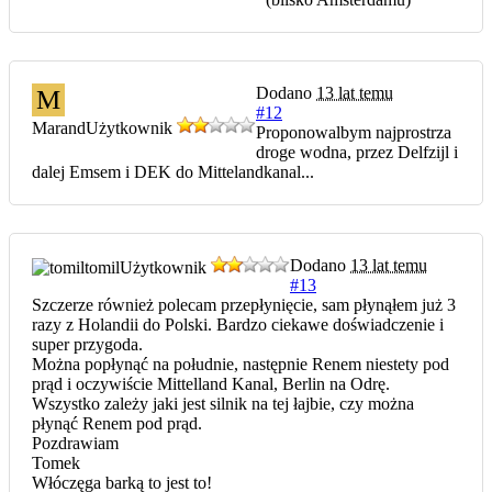
Dodano
13 lat temu
M
#12
Marand
Użytkownik
Proponowalbym najprostrza
droge wodna, przez Delfzijl i
dalej Emsem i DEK do Mittelandkanal...
Dodano
13 lat temu
tomil
Użytkownik
#13
Szczerze również polecam przepłynięcie, sam płynąłem już 3
razy z Holandii do Polski. Bardzo ciekawe doświadczenie i
super przygoda.
Można popłynąć na południe, następnie Renem niestety pod
prąd i oczywiście Mittelland Kanal, Berlin na Odrę.
Wszystko zależy jaki jest silnik na tej łajbie, czy można
płynąć Renem pod prąd.
Pozdrawiam
Tomek
Włóczęga barką to jest to!