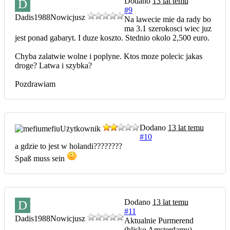
Dodano
13 lat temu
D
#9
Dadis1988
Nowicjusz
Na lawecie mie da rady bo
ma 3.1 szerokosci wiec juz
jest ponad gabaryt. I duze koszto. Stednio okolo 2,500 euro.
Chyba zalatwie wolne i poplyne. Ktos moze polecic jakas
droge? Latwa i szybka?
Pozdrawiam
Dodano
13 lat temu
mefiu
Użytkownik
#10
a gdzie to jest w holandi????????
Spaß muss sein
Dodano
13 lat temu
D
#11
Dadis1988
Nowicjusz
Aktualnie Purmerend
(blisko Amsterdamu)