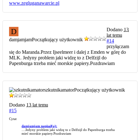
www.zegluganawarcie.pl
Dodano
13
D
lat temu
damjamjam
Początkujący użytkownik
#14
przyłączam
się do Maranda.Przez Ijseelmeer i dalej z Emden w górę do
MLK. Jedyny problem jaki widzę to z Delfzijl do
Papenburga trzeba mieć morskie papiery.Pozdrawiam
szkutnikamator
Początkujący użytkownik
Dodano
13 lat temu
#15
Cytat
damjamjam napisał(a):
....Jedyny problem jaki widzę to z Delfzijl do Papenburga trzeba
mieć morskie papiery.Pozdrawiam