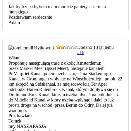
Jak by trzeba było to mam morskie papiery - sternika
morskiego
Pozdrawiam serdecznie
Adam
Dodano
13 lat temu
tomil
Użytkownik
#16
Witam,
Proponuję następującą trasę z okolic Amsterdamu:
przez Marker Meer (Ijssel Meer), następnie kanałem
Pr.Margriet Kanal, potem trzeba skręcić na Starkenbrgh
Kanal, w Groninngen wpłynąć na Winschoterdiep i po ok. 22
km skręcić na Stdskanaal, za miejscowością Ter Apel
odchodzi Haren Rutenbrock Kanal, którym dopływa się do
Dortmund-Ems Kanal, którym trzeba płynąć na południe aż
do Mittelland Kanal w który trzeba wpłynąć i dalej to już
prosta droga na wschód, przez Berlin do Odry. Dalej już
wiadomo.
Pozdrawiam
Tomek
m/y NASZAPASJA