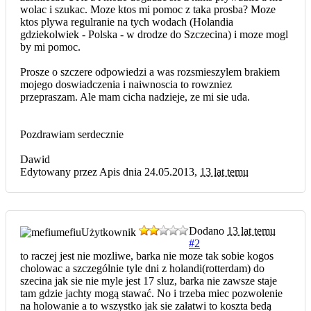
wolac i szukac. Moze ktos mi pomoc z taka prosba? Moze
ktos plywa regulranie na tych wodach (Holandia
gdziekolwiek - Polska - w drodze do Szczecina) i moze mogl
by mi pomoc.
Prosze o szczere odpowiedzi a was rozsmieszylem brakiem
mojego doswiadczenia i naiwnoscia to rowzniez
przepraszam. Ale mam cicha nadzieje, ze mi sie uda.
Pozdrawiam serdecznie
Dawid
Edytowany przez Apis dnia 24.05.2013,
13 lat temu
Dodano
13 lat temu
mefiu
Użytkownik
#2
to raczej jest nie mozliwe, barka nie moze tak sobie kogos
cholowac a szczególnie tyle dni z holandi(rotterdam) do
szecina jak sie nie myle jest 17 sluz, barka nie zawsze staje
tam gdzie jachty mogą stawać. No i trzeba miec pozwolenie
na holowanie a to wszystko jak sie załatwi to koszta bedą