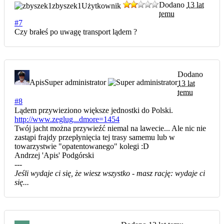
Dodano
13 lat
zbyszek1
Użytkownik
temu
#7
Czy brałeś po uwagę transport lądem ?
Dodano
Apis
Super administrator
13 lat
temu
#8
Lądem przywieziono większe jednostki do Polski.
http://www.zeglug...dmore=1454
Twój jacht można przywieźć niemal na lawecie... Ale nic nie
zastąpi frajdy przepłynięcia tej trasy samemu lub w
towarzystwie "opatentowanego" kolegi :D
Andrzej 'Apis' Podgórski
---
Jeśli wydaje ci się, że wiesz wszystko - masz rację: wydaje ci
się...