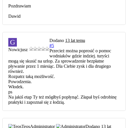
Pozdrawiam
Dawid
Dodano
13 lat temu
G
#5
Nowicjusz
Przecież można poprosić o pomoc
wodniaków gdzie indziej. turyści
mogą się skusić na urlop. Za sprowadzenie bezpłatne
pływanie przez 1 miesiąc. Dla Ciebie zysk i dla drugiego
również.
Rozpatrz taką możliwość.
Powodzenia.
Włodek.
ps
Na jakiś etap Ty też mógłbyś popłynąć. Złapał byś odrobinę
praktyki i zapoznał się z łodzią.
Teos
Administrator
Dodano
13 lat