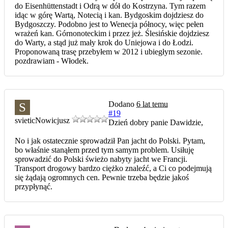
do Eisenhüttenstadt i Odrą w dół do Kostrzyna. Tym razem
idąc w górę Wartą, Notecią i kan. Bydgoskim dojdziesz do
Bydgoszczy. Podobno jest to Wenecja północy, więc pełen
wrażeń kan. Górnonoteckim i przez jeż. Ślesińskie dojdziesz
do Warty, a stąd już mały krok do Uniejowa i do Łodzi.
Proponowaną trasę przebyłem w 2012 i ubiegłym sezonie.
pozdrawiam - Włodek.
Dodano
6 lat temu
S
#19
svietic
Nowicjusz
Dzień dobry panie Dawidzie,
No i jak ostatecznie sprowadził Pan jacht do Polski. Pytam,
bo właśnie stanąłem przed tym samym problem. Usiłuję
sprowadzić do Polski świeżo nabyty jacht we Francji.
Transport drogowy bardzo ciężko znaleźć, a Ci co podejmują
się żądają ogromnych cen. Pewnie trzeba będzie jakoś
przypłynąć.