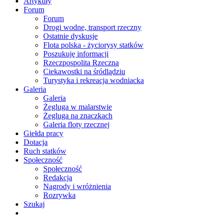
Artykuły
Forum
Forum
Drogi wodne, transport rzeczny
Ostatnie dyskusje
Flota polska - życiorysy statków
Poszukuję informacji
Rzeczpospolita Rzeczna
Ciekawostki na śródlądziu
Turystyka i rekreacja wodniacka
Galeria
Galeria
Żegluga w malarstwie
Żegluga na znaczkach
Galeria floty rzecznej
Giełda pracy
Dotacja
Ruch statków
Społeczność
Społeczność
Redakcja
Nagrody i wróżnienia
Rozrywka
Szukaj