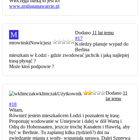
Włóczęga barką to jest to!
www.zegluganawarcie.pl
Dodano
11 lat temu
M
#17
mrowinski
Nowicjusz
Koledzy planuje wypad do
Berlina
mieszkam w Łodzi - gdzie zwodować jachcik i jaką najlepiej
trasą płynąć ?
Może ktoś podpowie ?
Dodano
11
wklimczak
Użytkownik
lat temu
#18
Witam,
Również jestem mieszkańcem Łodzi i poznałem tę trasę.
Proponuję wodowanie w Uniejowie i dalej w dół Wartą i
Odrą do Hohensaaten, jeszcze trochę Kanałem i Hawelą, aby
być w Berlinie. Tu zaplanuj kilka (tydzień?) dni na
zwiedzanie miasta z wody- wspaniała sprawa. Dalej Szprewą