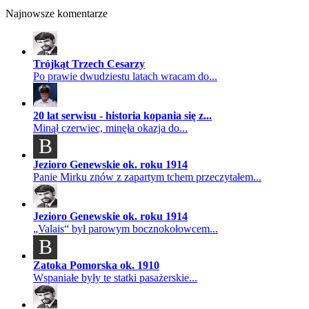
Najnowsze komentarze
Trójkąt Trzech Cesarzy
Po prawie dwudziestu latach wracam do...
20 lat serwisu - historia kopania się z...
Minął czerwiec, minęła okazja do...
B
Jezioro Genewskie ok. roku 1914
Panie Mirku znów z zapartym tchem przeczytałem...
Jezioro Genewskie ok. roku 1914
„Valais“ był parowym bocznokołowcem...
B
Zatoka Pomorska ok. 1910
Wspaniałe były te statki pasażerskie...