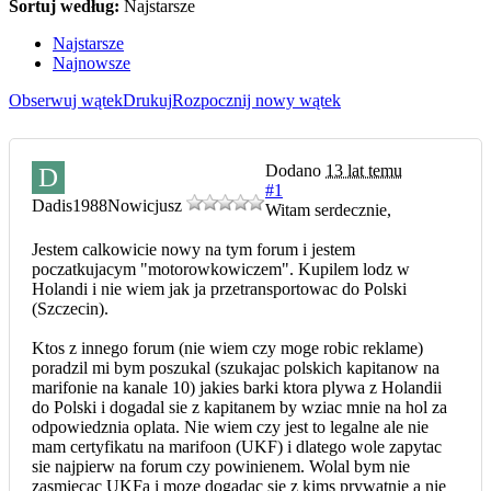
Sortuj według:
Najstarsze
Najstarsze
Najnowsze
Obserwuj wątek
Drukuj
Rozpocznij nowy wątek
Dodano
13 lat temu
D
#1
Dadis1988
Nowicjusz
Witam serdecznie,
Jestem calkowicie nowy na tym forum i jestem
poczatkujacym "motorowkowiczem". Kupilem lodz w
Holandi i nie wiem jak ja przetransportowac do Polski
(Szczecin).
Ktos z innego forum (nie wiem czy moge robic reklame)
poradzil mi bym poszukal (szukajac polskich kapitanow na
marifonie na kanale 10) jakies barki ktora plywa z Holandii
do Polski i dogadal sie z kapitanem by wziac mnie na hol za
odpowiedznia oplata. Nie wiem czy jest to legalne ale nie
mam certyfikatu na marifoon (UKF) i dlatego wole zapytac
sie najpierw na forum czy powinienem. Wolal bym nie
zasmiecac UKFa i moze dogadac sie z kims prywatnie a nie