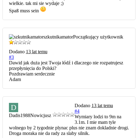
wielkie. tak mi sie wydaje ;)
Spaß muss sein
szkutnikamator
Początkujący użytkownik
Dodano
13 lat temu
#3
Dawid jak duża jest Twoja łódź i dlaczego nie rozpatrujesz
przepłynięcia do Polski?
Pozdrawiam serdecznie
Adam
Dodano
13 lat temu
D
#4
Dadis1988
Nowicjusz
Wymiary lodzi to 9m na
3.1m. I mie mam tyle
wolnego by 2 tygodnie plynac plus nie znam dokladnie drogi.
Droga moraka nie da rady za slaby silnik.