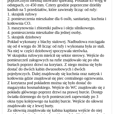
poprzecznym metodą nitowano spawaną. Posiadał 45 wręg w
odstępach, co 450 mm. Cztery grodzie poprzeczne dzieliły
kadłub na 5 przedziałów, które zawierały licząc od rufy:
1. skrajnik rufowy
2. pomieszczenia mieszkalne dla 6 osób, sanitariaty, kuchnia i
kotłownia CO.
3. maszynownia i zbiorniki paliwa i oleju silnikowego.
4. pomieszczenia mieszkalne dla jednej osoby.
5. skrajnik dziobowy
Pokład wykonany z blachy stalowej. Nadbudowa rozciągała
się od 4 wręgu do 38 licząc od rufy i wykonana była ze stali.
Na niej w części dziobowej spoczywała sterówka.
W skrajniku rufowym mieścił się sektor sterowy. Wejście do
pomieszczeń załogowych na rufie znajdowało się po obu
burtach poprzez drzwi na korytarz. Z niego można się było
dostać do dwóch kabin dwuosobowych i dwóch
pojedynczych. Dalej znajdowały się kuchnia oraz natrysk i
kotłownia gdzie znajdował się piec centralnego ogrzewania.
Z korytarza pod pokładem można się było dostać do
magazynku bosmańskiego. Wejście do WC znajdowało się z
pokładu głównego poprzez drzwi na prawej burcie. Dostęp
światła dziennego do tych pomieszczeń zapewniały po 3
okna typu kolejowego na każdej burcie. Wejście do siłowni
znajdowało się z lewej burty.
Za siłownią znajdowała się kabina kapitana wejście do niej