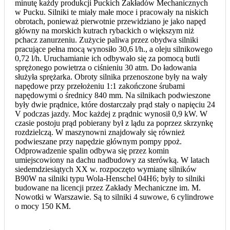
minutę każdy produkcji Puckich Zakładów Mechanicznych
w Pucku. Silniki te miały małe moce i pracowały na niskich
obrotach, ponieważ pierwotnie przewidziano je jako napęd
główny na morskich kutrach rybackich o większym niż
pchacz zanurzeniu. Zużycie paliwa przez obydwa silniki
pracujące pełna mocą wynosiło 30,6 l/h., a oleju silnikowego
0,72 l/h. Uruchamianie ich odbywało się za pomocą butli
sprężonego powietrza o ciśnieniu 30 atm. Do ładowania
służyła sprężarka. Obroty silnika przenoszone były na wały
napędowe przy przełożeniu 1:1 zakończone śrubami
napędowymi o średnicy 840 mm. Na silnikach podwieszone
były dwie prądnice, które dostarczały prąd stały o napięciu 24
V podczas jazdy. Moc każdej z prądnic wynosił 0,9 kW. W
czasie postoju prąd pobierany był z lądu za poprzez skrzynkę
rozdzielczą. W maszynowni znajdowały się również
podwieszane przy napędzie głównym pompy ppoż.
Odprowadzenie spalin odbywa się przez komin
umiejscowiony na dachu nadbudowy za sterówką. W latach
siedemdziesiątych XX w. rozpoczęto wymianę silników
B90W na silniki typu Wola-Henschel 04H6; były to silniki
budowane na licencji przez Zakłady Mechaniczne im. M.
Nowotki w Warszawie. Są to silniki 4 suwowe, 6 cylindrowe
o mocy 150 KM.