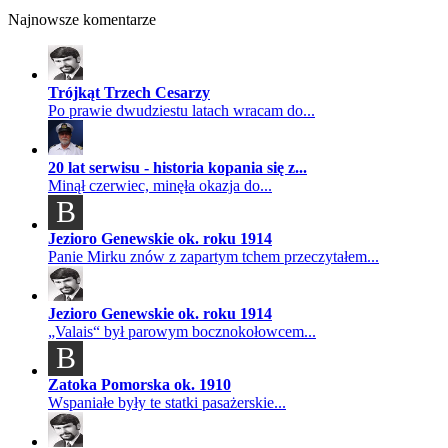
Najnowsze komentarze
Trójkąt Trzech Cesarzy
Po prawie dwudziestu latach wracam do...
20 lat serwisu - historia kopania się z...
Minął czerwiec, minęła okazja do...
B
Jezioro Genewskie ok. roku 1914
Panie Mirku znów z zapartym tchem przeczytałem...
Jezioro Genewskie ok. roku 1914
„Valais“ był parowym bocznokołowcem...
B
Zatoka Pomorska ok. 1910
Wspaniałe były te statki pasażerskie...