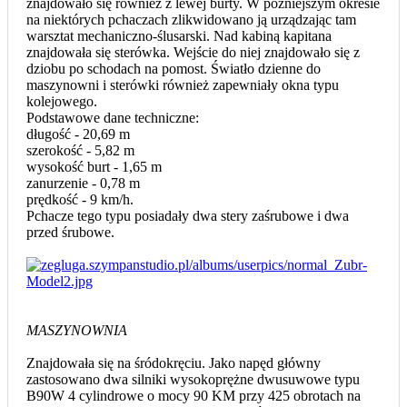
znajdowało się również z lewej burty. W późniejszym okresie
na niektórych pchaczach zlikwidowano ją urządzając tam
warsztat mechaniczno-ślusarski. Nad kabiną kapitana
znajdowała się sterówka. Wejście do niej znajdowało się z
dziobu po schodach na pomost. Światło dzienne do
maszynowni i sterówki również zapewniały okna typu
kolejowego.
Podstawowe dane techniczne:
długość - 20,69 m
szerokość - 5,82 m
wysokość burt - 1,65 m
zanurzenie - 0,78 m
prędkość - 9 km/h.
Pchacze tego typu posiadały dwa stery zaśrubowe i dwa
przed śrubowe.
MASZYNOWNIA
Znajdowała się na śródokręciu. Jako napęd główny
zastosowano dwa silniki wysokoprężne dwusuwowe typu
B90W 4 cylindrowe o mocy 90 KM przy 425 obrotach na