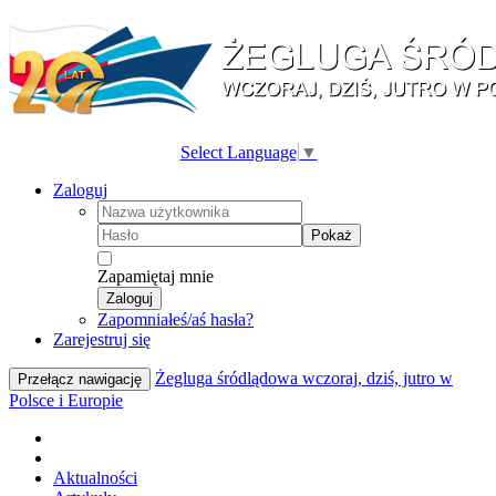
Select Language
▼
Zaloguj
Pokaż
Zapamiętaj mnie
Zaloguj
Zapomniałeś/aś hasła?
Zarejestruj się
Żegluga śródlądowa wczoraj, dziś, jutro w
Przełącz nawigację
Polsce i Europie
Aktualności