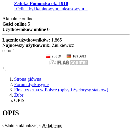
Zatoka Pomorska ok. 1910
„Odin“ był kabinowym, luksusowym...
Aktualnie online
Gości online
5
Użytkowników online
0
Łącznie użytkowników:
1,865
Najnowszy użytkownik:
Ziulkiewicz
echo "
";
Strona główna
Forum dyskusyjne
Flota rzeczna w Polsce (opisy i życiorysy statków)
Żubr
OPIS
OPIS
Ostatnia aktualizacja
20 lat temu