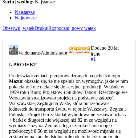
Sortuj według:
Najstarsze
Najstarsze
Najnowsze
Obserwuj wątek
Drukuj
Rozpocznij nowy wątek
Dodano
20 lat
Valdemaras
Administrator
temu
#1
I. PROJEKT
Po doświadczeniach przeprowadzonych na pchaczu typu
Mazur
okazało się, że nie spełnia on wymogów, jakie w nim
pokładano i nie nadaje się do seryjnej produkcji. Właśnie w
1959 roku Biuro Projektów i Studiów Taboru Rzecznego we
Wrocławiu zrealizowało projekt na podstawie założeń
Warszawskiej Żeglugi na Wiśle, która potrzebowała
jednostek do transportu żwiru w rejonie Warszawy, Zegrza i
Pułtuska. Projekt ten zakładał wybudowanie zestawu pchacz
+ barki o długości nie większej niż 82 m ze względu na
wymiary śluzy na Żeraniu. Jego szerokość nie mogła
przekroczyć 8,50 m ze względu na możliwość mijania się
zestawów na kanale. Istotną rolę odegrało też zanurzenie