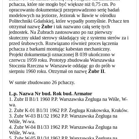
pchacza, które nie mogło być większe niż 0,75 cm. Po
opracowaniu dokumentacji przeprowadzono serię badań
modelowych na jeziorze, Jeziorak w Iławie w ośrodku
Politechniki Gdańskiej, które wypadły pomyślnie. Pchacz ten
otrzymał nazwę
Żubr
i tak nazwano całą serię tych
jednostek. Na Żubrach zastosowano po raz pierwszy
skuteczny układ sterowy składający się z systemu sterów za i
przed śrubowych. Rozwiązano również proces łączenia
pchacza z barkami montując kabestan mechaniczny.
Projekt dokumentacji oznaczonej B 039 ukończono w
czerwcu 1959 roku. Prototyp zbudowała Warszawska
Stocznia Rzeczna w Warszawie oddając go do prób w
sierpniu 1960 roku. Otrzymał on nazwę
Żubr II
.
W sumie zbudowano 26 pchaczy.
L.p. Nazwa Nr bud. Rok bud. Armator
1. Żubr II B1/1 1960 P.P. Warszawska Żegluga na Wiśle, W-
wa.
2. Żubr K-01 B1/31 1962 P.P. Żegluga Krakowska, Kraków.
3. Żubr W-03 B1/32 1962 P.P. Warszawska Żegluga na
Wiśle, W-wa.
4. Żubr W-04 B1/33 1962 P.P. Warszawska Żegluga na
Wiśle, W-wa.
5. Żubr W-05 B1/34 1962 P.P. Warszawska Żegluga na