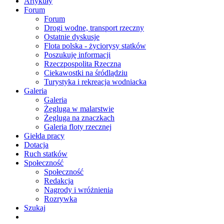
Artykuły
Forum
Forum
Drogi wodne, transport rzeczny
Ostatnie dyskusje
Flota polska - życiorysy statków
Poszukuję informacji
Rzeczpospolita Rzeczna
Ciekawostki na śródlądziu
Turystyka i rekreacja wodniacka
Galeria
Galeria
Żegluga w malarstwie
Żegluga na znaczkach
Galeria floty rzecznej
Giełda pracy
Dotacja
Ruch statków
Społeczność
Społeczność
Redakcja
Nagrody i wróżnienia
Rozrywka
Szukaj