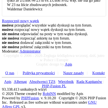
tylko że ŻUBR-W-23 to ex ŻUBR-S-02 więc nie ma go jako
W 23 na liście zbudowanych jednostek.
Waldemar Danielewicz
Rozpocznij nowy wątek
możesz
przeglądać wszystkie wątki dyskusji na tym forum.
możesz
rozpocząć nowy wątek dyskusji na tym forum.
nie możesz
odpowiadać na posty w tym wątku dyskusji.
nie możesz
rozpocząć ankietę na tym forum.
nie możesz
dodawać załączniki w tym forum.
nie możesz
pobierać załączniki na tym forum.
Moderator:
Administrator
Copyright © 2006 - 2026 Żegluga śródlądowa wczoraj, dziś, jutro
w Polsce i Europie
Graphic design by
Apis
O nas
|
Polityka prywatności
|
Nasze zasady
|
Kontakt
Apis
|
Alhenag
|
Absolwenci TZS
|
Wierzbnik
|
Rada Kapitanów
|
PHP-Fusion PL
93.338.413 unikalnych wizyt
© 2026 Theme created by
RobiNN
modified by Apis
Powered by
PHPFusion
. v. 9.10.20 Copyright © 2026 PHP Fusion
Inc. Released as free software without warranties under
GNU
Affero GPL
v3.