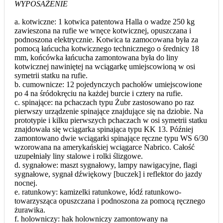
WYPOSAŻENIE
a. kotwiczne: 1 kotwica patentowa Halla o wadze 250 kg
zawieszona na rufie we wnęce kotwicznej, opuszczana i
podnoszona elektrycznie. Kotwica ta zamocowana była za
pomocą łańcucha kotwicznego technicznego o średnicy 18
mm, końcówka łańcucha zamontowana była do liny
kotwicznej nawiniętej na wciągarkę umiejscowioną w osi
symetrii statku na rufie.
b. cumownicze: 12 pojedynczych pachołów umiejscowione
po 4 na śródokręciu na każdej burcie i cztery na rufie.
c. spinające: na pchaczach typu Żubr zastosowano po raz
pierwszy urządzenie spinające znajdujące się na dziobie. Na
prototypie i kilku pierwszych pchaczach w osi symetrii statku
znajdowała się wciągarka spinająca typu KK 13. Później
zamontowano dwie wciągarki spinające ręczne typu WS 6/30
wzorowana na amerykańskiej wciągarce Nabrico. Całość
uzupełniały liny stalowe i rolki ślizgowe.
d. sygnałowe: maszt sygnałowy, lampy nawigacyjne, flagi
sygnałowe, sygnał dźwiękowy [buczek] i reflektor do jazdy
nocnej.
e. ratunkowy: kamizelki ratunkowe, łódź ratunkowo-
towarzysząca opuszczana i podnoszona za pomocą ręcznego
żurawika.
f. holowniczy: hak holowniczy zamontowany na