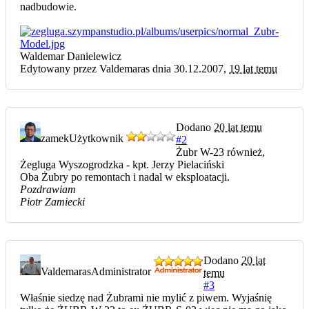
nadbudowie.
Waldemar Danielewicz
Edytowany przez Valdemaras dnia 30.12.2007,
19 lat temu
Dodano
20 lat temu
zamek
Użytkownik
#2
Żubr W-23 również,
Żegluga Wyszogrodzka - kpt. Jerzy Pielaciński
Oba Żubry po remontach i nadal w eksploatacji.
Pozdrawiam
Piotr Zamiecki
Dodano
20 lat
Valdemaras
Administrator
temu
#3
Właśnie siedzę nad Żubrami nie mylić z piwem. Wyjaśnię