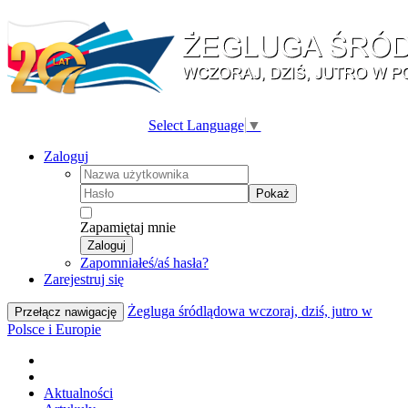
Select Language
▼
Zaloguj
Pokaż
Zapamiętaj mnie
Zaloguj
Zapomniałeś/aś hasła?
Zarejestruj się
Żegluga śródlądowa wczoraj, dziś, jutro w
Przełącz nawigację
Polsce i Europie
Aktualności