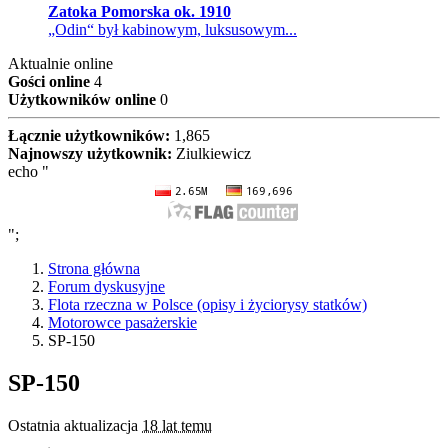
Zatoka Pomorska ok. 1910
„Odin“ był kabinowym, luksusowym...
Aktualnie online
Gości online
4
Użytkowników online
0
Łącznie użytkowników:
1,865
Najnowszy użytkownik:
Ziulkiewicz
echo "
";
Strona główna
Forum dyskusyjne
Flota rzeczna w Polsce (opisy i życiorysy statków)
Motorowce pasażerskie
SP-150
SP-150
Ostatnia aktualizacja
18 lat temu