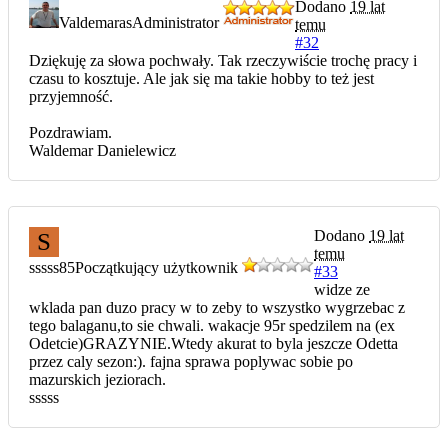
Dodano
19 lat
Valdemaras
Administrator
temu
#32
Dziękuję za słowa pochwały. Tak rzeczywiście trochę pracy i
czasu to kosztuje. Ale jak się ma takie hobby to też jest
przyjemność.
Pozdrawiam.
Waldemar Danielewicz
Dodano
19 lat
S
temu
sssss85
Początkujący użytkownik
#33
widze ze
wklada pan duzo pracy w to zeby to wszystko wygrzebac z
tego balaganu,to sie chwali. wakacje 95r spedzilem na (ex
Odetcie)GRAZYNIE.Wtedy akurat to byla jeszcze Odetta
przez caly sezon:). fajna sprawa poplywac sobie po
mazurskich jeziorach.
sssss