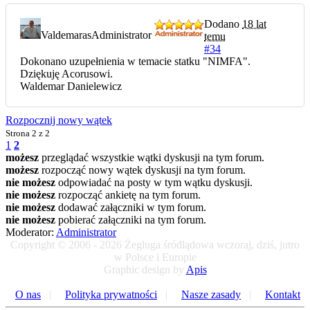
Dodano
18 lat
Valdemaras
Administrator
temu
#34
Dokonano uzupełnienia w temacie statku "NIMFA".
Dziękuję Acorusowi.
Waldemar Danielewicz
Rozpocznij nowy wątek
Strona
2 z 2
1
2
możesz
przeglądać wszystkie wątki dyskusji na tym forum.
możesz
rozpocząć nowy wątek dyskusji na tym forum.
nie możesz
odpowiadać na posty w tym wątku dyskusji.
nie możesz
rozpocząć ankietę na tym forum.
nie możesz
dodawać załączniki w tym forum.
nie możesz
pobierać załączniki na tym forum.
Moderator:
Administrator
Copyright © 2006 - 2026 Żegluga śródlądowa wczoraj, dziś, jutro
w Polsce i Europie
Graphic design by
Apis
O nas
|
Polityka prywatności
|
Nasze zasady
|
Kontakt