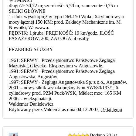
WYMIARY
długość: 30,72 m; szerokość: 5,59 m, zanurzenie: 0,75 m
SILIKI GŁÓWNE
1 silnik wysokoprężny typu DM-150 Wola ; 6-cylindrowy o
mocy łącznej 150 KM; prod. Zakłady Mechaniczne im. M.
Nowotki, Warszawa.
PĘDNIK: 1 śruba; PRĘDKOŚĆ: 19 km/godz. ILOŚĆ
PASAŻERÓW; 200; ZAŁOGA: 4 osoby
PRZEBIEG SŁUŻBY
1961: SERWY - Przedsiębiorstwo Państwowe Żegluga
Mazurska, Giżycko. Ekspozytura w Augustowie.
1991: SERWY - Przedsiębiorstwo Państwowe Żegluga
Augustowska, Augustów.
1997: SERWY - Żegluga Augustowska Sp. z o.o., Augustów.
2001: - nowy silnik wysokoprężny typu SW680/193/1; 6
cylindrowy prod. PZM Puck/WSK, Mielec; moc: 165 KM
2006: - w eksploatacji.
Waldemar Danielewicz
Edytowany przez Valdemaras dnia 04.12.2007,
19 lat temu
Dodano
20 lat