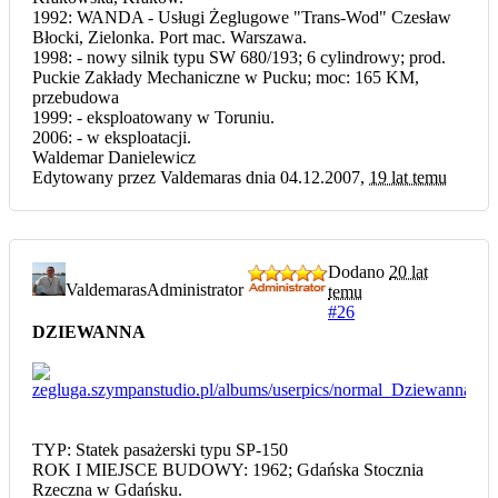
1992: WANDA - Usługi Żeglugowe "Trans-Wod" Czesław
Błocki, Zielonka. Port mac. Warszawa.
1998: - nowy silnik typu SW 680/193; 6 cylindrowy; prod.
Puckie Zakłady Mechaniczne w Pucku; moc: 165 KM,
przebudowa
1999: - eksploatowany w Toruniu.
2006: - w eksploatacji.
Waldemar Danielewicz
Edytowany przez Valdemaras dnia 04.12.2007,
19 lat temu
Dodano
20 lat
Valdemaras
Administrator
temu
#26
DZIEWANNA
TYP: Statek pasażerski typu SP-150
ROK I MIEJSCE BUDOWY: 1962; Gdańska Stocznia
Rzeczna w Gdańsku.