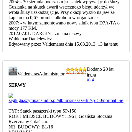
2004: - 30 sierpnia podczas rejsu statek wpływając do śluzy
Guzianka na skutek awarii wstecznego biegu uderzył we
wrota śluzy uszkadzając je. Przy okazji wyszło na jaw że
kapitan ma 0,67 promila alkoholu w organizmie.
2007: - w lutym zamontowano nowy silnik typu D7A-TA o
mocy 177 KM.
2012.07.01: DARGIN - zmiana nazwy.
Waldemar Danielewicz
Edytowany przez Valdemaras dnia 15.03.2013,
13 lat temu
Dodano
20 lat
Valdemaras
Administrator
temu
#24
SERWY
TYP: Statek pasażerski typu SP-150
ROK I MIEJSCE BUDOWY: 1961; Gdańska Stocznia
Rzeczna w Gdańsku.
NR. BUDOWY: B1/16