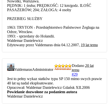
Nowotki, Warszawa.
PĘDNIK: 1 śruba; PRĘDKOŚĆ: 12 km/godz. ILOŚĆ
PASAŻERÓW; 204; ZAŁOGA: 4 osoby
PRZEBIEG SŁUŻBY
1963: TRYTON - Przedsiębiorstwo Państwowe Żegluga na
Odrze, Wrocław.
1993: - sprzedany do Holandii.
Waldemar Danielewicz
Edytowany przez Valdemaras dnia 04.12.2007,
19 lat temu
Dodano
20 lat
Valdemaras
Administrator
temu
#29
Jest to pełny wykaz statków typu SP 150 mimo swych prawie
40 lat są nadal eksploatowane.
Opracował: Waldemar Danielewicz Gdańsk XII.2006
Powielanie dozwolone za podaniem autora
Waldemar Danielewicz