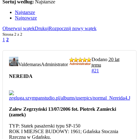
Sortuj według:
Najstarsze
Najstarsze
Najnowsze
Obserwuj wątek
Drukuj
Rozpocznij nowy wątek
Strona
2 z 2
1
2
Dodano
20 lat
Valdemaras
Administrator
temu
#21
NEREIDA
Zalew Zegrzyński 13/07/2006 fot. Piotrek Zamiecki
(zamek)
TYP: Statek pasażerski typu SP-150
ROK I MIEJSCE BUDOWY: 1961; Gdańska Stocznia
Rzeczna w Gdańsku.