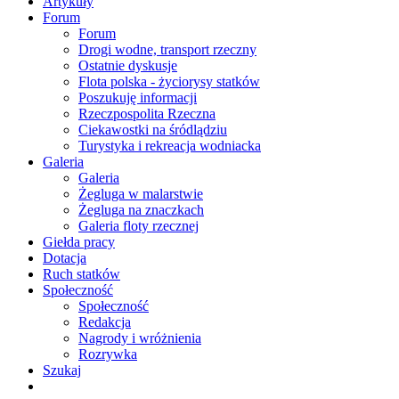
Artykuły
Forum
Forum
Drogi wodne, transport rzeczny
Ostatnie dyskusje
Flota polska - życiorysy statków
Poszukuję informacji
Rzeczpospolita Rzeczna
Ciekawostki na śródlądziu
Turystyka i rekreacja wodniacka
Galeria
Galeria
Żegluga w malarstwie
Żegluga na znaczkach
Galeria floty rzecznej
Giełda pracy
Dotacja
Ruch statków
Społeczność
Społeczność
Redakcja
Nagrody i wróżnienia
Rozrywka
Szukaj