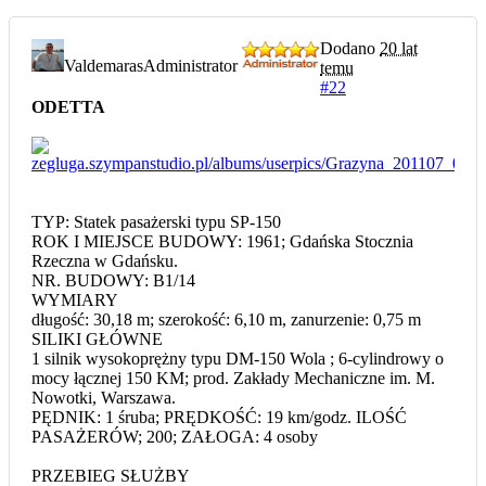
Dodano
20 lat
Valdemaras
Administrator
temu
#22
ODETTA
TYP: Statek pasażerski typu SP-150
ROK I MIEJSCE BUDOWY: 1961; Gdańska Stocznia
Rzeczna w Gdańsku.
NR. BUDOWY: B1/14
WYMIARY
długość: 30,18 m; szerokość: 6,10 m, zanurzenie: 0,75 m
SILIKI GŁÓWNE
1 silnik wysokoprężny typu DM-150 Wola ; 6-cylindrowy o
mocy łącznej 150 KM; prod. Zakłady Mechaniczne im. M.
Nowotki, Warszawa.
PĘDNIK: 1 śruba; PRĘDKOŚĆ: 19 km/godz. ILOŚĆ
PASAŻERÓW; 200; ZAŁOGA: 4 osoby
PRZEBIEG SŁUŻBY