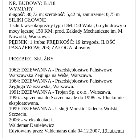
NR. BUDOWY: B1/18
WYMIARY
długość: 30,72 m; szerokość: 5,42 m, zanurzenie: 0,75 m
SILIKI GŁÓWNE
1 silnik wysokoprężny typu DM-150 Wola ; 6-cylindrowy o
mocy łącznej 150 KM; prod. Zakłady Mechaniczne im. M.
Nowotki, Warszawa.
PĘDNIK: 1 śruba; PRĘDKOŚĆ: 19 km/godz. ILOŚĆ
PASAŻERÓW; 203; ZAŁOGA: 4 osoby
PRZEBIEG SŁUŻBY
1962: DZIEWANNA - Przedsiębiorstwo Państwowe
Warszawska Żegluga na Wiśle, Warszawa.
1964: DZIEWANNA - Przedsiębiorstwo Państwowe
Żegluga Warszawska, Warszawa.
1991: DZIEWANNA - Trojan Sp. z o.o., Warszawa.
1996: - sprzedana do Szczecina ale do 1998r. w Płocku nie
eksploatowana.
1999: DZIEWANNA - Usługi Morskie Tadeusz Wolski,
Szczecin.
2006: - w eksploatacji.
Waldemar Danielewicz
Edytowany przez Valdemaras dnia 04.12.2007,
19 lat temu