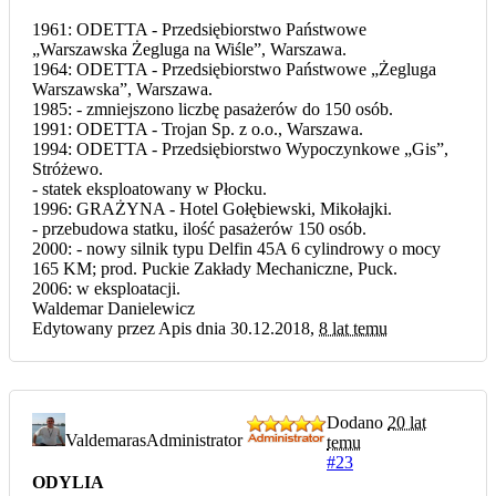
1961: ODETTA - Przedsiębiorstwo Państwowe
„Warszawska Żegluga na Wiśle”, Warszawa.
1964: ODETTA - Przedsiębiorstwo Państwowe „Żegluga
Warszawska”, Warszawa.
1985: - zmniejszono liczbę pasażerów do 150 osób.
1991: ODETTA - Trojan Sp. z o.o., Warszawa.
1994: ODETTA - Przedsiębiorstwo Wypoczynkowe „Gis”,
Stróżewo.
- statek eksploatowany w Płocku.
1996: GRAŻYNA - Hotel Gołębiewski, Mikołajki.
- przebudowa statku, ilość pasażerów 150 osób.
2000: - nowy silnik typu Delfin 45A 6 cylindrowy o mocy
165 KM; prod. Puckie Zakłady Mechaniczne, Puck.
2006: w eksploatacji.
Waldemar Danielewicz
Edytowany przez Apis dnia 30.12.2018,
8 lat temu
Dodano
20 lat
Valdemaras
Administrator
temu
#23
ODYLIA