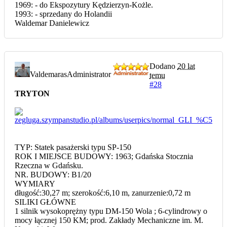
1969: - do Ekspozytury Kędzierzyn-Kożle.
1993: - sprzedany do Holandii
Waldemar Danielewicz
Dodano
20 lat
Valdemaras
Administrator
temu
#28
TRYTON
TYP: Statek pasażerski typu SP-150
ROK I MIEJSCE BUDOWY: 1963; Gdańska Stocznia
Rzeczna w Gdańsku.
NR. BUDOWY: B1/20
WYMIARY
długość:30,27 m; szerokość:6,10 m, zanurzenie:0,72 m
SILIKI GŁÓWNE
1 silnik wysokoprężny typu DM-150 Wola ; 6-cylindrowy o
mocy łącznej 150 KM; prod. Zakłady Mechaniczne im. M.