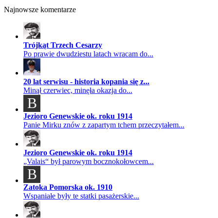
Najnowsze komentarze
Trójkąt Trzech Cesarzy
Po prawie dwudziestu latach wracam do...
20 lat serwisu - historia kopania się z...
Minął czerwiec, minęła okazja do...
B
Jezioro Genewskie ok. roku 1914
Panie Mirku znów z zapartym tchem przeczytałem...
Jezioro Genewskie ok. roku 1914
„Valais“ był parowym bocznokołowcem...
B
Zatoka Pomorska ok. 1910
Wspaniałe były te statki pasażerskie...