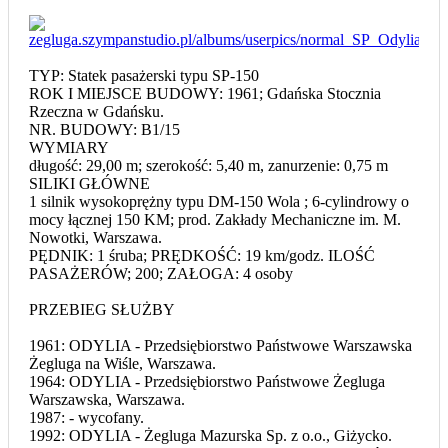
TYP: Statek pasażerski typu SP-150
ROK I MIEJSCE BUDOWY: 1961; Gdańska Stocznia
Rzeczna w Gdańsku.
NR. BUDOWY: B1/15
WYMIARY
długość: 29,00 m; szerokość: 5,40 m, zanurzenie: 0,75 m
SILIKI GŁÓWNE
1 silnik wysokoprężny typu DM-150 Wola ; 6-cylindrowy o
mocy łącznej 150 KM; prod. Zakłady Mechaniczne im. M.
Nowotki, Warszawa.
PĘDNIK: 1 śruba; PRĘDKOŚĆ: 19 km/godz. ILOŚĆ
PASAŻERÓW; 200; ZAŁOGA: 4 osoby
PRZEBIEG SŁUŻBY
1961: ODYLIA - Przedsiębiorstwo Państwowe Warszawska
Żegluga na Wiśle, Warszawa.
1964: ODYLIA - Przedsiębiorstwo Państwowe Żegluga
Warszawska, Warszawa.
1987: - wycofany.
1992: ODYLIA - Żegluga Mazurska Sp. z o.o., Giżycko.