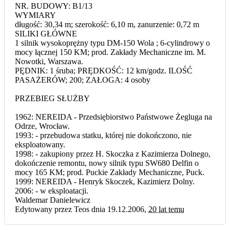
NR. BUDOWY: B1/13
WYMIARY
długość: 30,34 m; szerokość: 6,10 m, zanurzenie: 0,72 m
SILIKI GŁÓWNE
1 silnik wysokoprężny typu DM-150 Wola ; 6-cylindrowy o
mocy łącznej 150 KM; prod. Zakłady Mechaniczne im. M.
Nowotki, Warszawa.
PĘDNIK: 1 śruba; PRĘDKOŚĆ: 12 km/godz. ILOŚĆ
PASAŻERÓW; 200; ZAŁOGA: 4 osoby
PRZEBIEG SŁUŻBY
1962: NEREIDA - Przedsiębiorstwo Państwowe Żegluga na
Odrze, Wrocław.
1993: - przebudowa statku, której nie dokończono, nie
eksploatowany.
1998: - zakupiony przez H. Skoczka z Kazimierza Dolnego,
dokończenie remontu, nowy silnik typu SW680 Delfin o
mocy 165 KM; prod. Puckie Zakłady Mechaniczne, Puck.
1999: NEREIDA - Henryk Skoczek, Kazimierz Dolny.
2006: - w eksploatacji.
Waldemar Danielewicz
Edytowany przez Teos dnia 19.12.2006,
20 lat temu