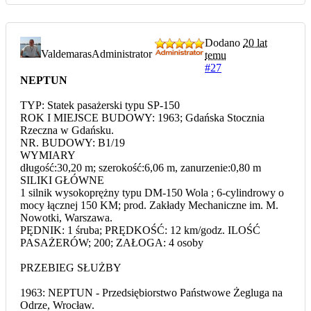
Dodano
20 lat
Valdemaras
Administrator
temu
#27
NEPTUN
TYP: Statek pasażerski typu SP-150
ROK I MIEJSCE BUDOWY: 1963; Gdańska Stocznia
Rzeczna w Gdańsku.
NR. BUDOWY: B1/19
WYMIARY
długość:30,20 m; szerokość:6,06 m, zanurzenie:0,80 m
SILIKI GŁÓWNE
1 silnik wysokoprężny typu DM-150 Wola ; 6-cylindrowy o
mocy łącznej 150 KM; prod. Zakłady Mechaniczne im. M.
Nowotki, Warszawa.
PĘDNIK: 1 śruba; PRĘDKOŚĆ: 12 km/godz. ILOŚĆ
PASAŻERÓW; 200; ZAŁOGA: 4 osoby
PRZEBIEG SŁUŻBY
1963: NEPTUN - Przedsiębiorstwo Państwowe Żegluga na
Odrze, Wrocław.