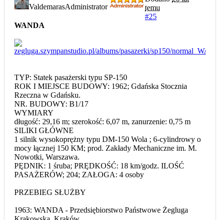
Valdemaras
Administrator
temu
#25
WANDA
TYP: Statek pasażerski typu SP-150
ROK I MIEJSCE BUDOWY: 1962; Gdańska Stocznia
Rzeczna w Gdańsku.
NR. BUDOWY: B1/17
WYMIARY
długość: 29,16 m; szerokość: 6,07 m, zanurzenie: 0,75 m
SILIKI GŁÓWNE
1 silnik wysokoprężny typu DM-150 Wola ; 6-cylindrowy o
mocy łącznej 150 KM; prod. Zakłady Mechaniczne im. M.
Nowotki, Warszawa.
PĘDNIK: 1 śruba; PRĘDKOŚĆ: 18 km/godz. ILOŚĆ
PASAŻERÓW; 204; ZAŁOGA: 4 osoby
PRZEBIEG SŁUŻBY
1963: WANDA - Przedsiębiorstwo Państwowe Żegluga
Krakowska, Kraków.