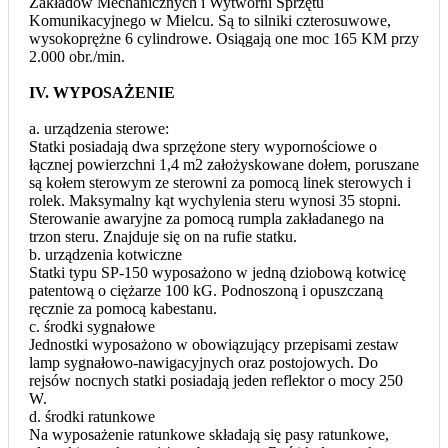
Zakładów Mechanicznych i Wytwórni Sprzętu
Komunikacyjnego w Mielcu. Są to silniki czterosuwowe,
wysokoprężne 6 cylindrowe. Osiągają one moc 165 KM przy
2.000 obr./min.
IV. WYPOSAŻENIE
a. urządzenia sterowe:
Statki posiadają dwa sprzężone stery wypornościowe o
łącznej powierzchni 1,4 m2 założyskowane dołem, poruszane
są kołem sterowym ze sterowni za pomocą linek sterowych i
rolek. Maksymalny kąt wychylenia steru wynosi 35 stopni.
Sterowanie awaryjne za pomocą rumpla zakładanego na
trzon steru. Znajduje się on na rufie statku.
b. urządzenia kotwiczne
Statki typu SP-150 wyposażono w jedną dziobową kotwicę
patentową o ciężarze 100 kG. Podnoszoną i opuszczaną
ręcznie za pomocą kabestanu.
c. środki sygnałowe
Jednostki wyposażono w obowiązujący przepisami zestaw
lamp sygnałowo-nawigacyjnych oraz postojowych. Do
rejsów nocnych statki posiadają jeden reflektor o mocy 250
W.
d. środki ratunkowe
Na wyposażenie ratunkowe składają się pasy ratunkowe,