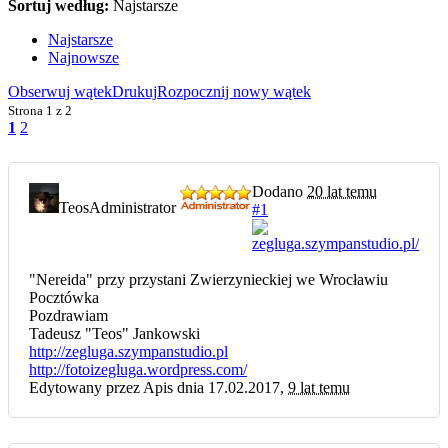
Sortuj według:
Najstarsze
Najstarsze
Najnowsze
Obserwuj wątek
Drukuj
Rozpocznij nowy wątek
Strona
1 z 2
1
2
Dodano
20 lat temu
Teos
Administrator
#1
"Nereida" przy przystani Zwierzynieckiej we Wrocławiu
Pocztówka
Pozdrawiam
Tadeusz "Teos" Jankowski
http://zegluga.szympanstudio.pl
http://fotoizegluga.wordpress.com/
Edytowany przez Apis dnia 17.02.2017,
9 lat temu