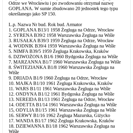
Odrze we Wrocławiu i po zwodowaniu otrzymał nazwę
GOPLANA. W sumie zbudowano 20 jednostek tego typu
określanego jako SP 150.
L.p. Nazwa Nr bud. Rok bud. Armator
1. GOPLANA B13/1 1958 Żegluga na Odrze, Wrocław
2. SYRENA B39/2 1958 Warszawska Żegluga na Wiśle
3. RUSAŁKA B39/3 1959 Żegluga na Odrze, Wrocław
4. WODNIK B39/4 1959 Warszawska Żegluga na Wiśle
5. NIMFA B39/5 1959 Żegluga Krakowska, Kraków
6. DZIWOŻONA B1/6 1960 Bydgoska Żegluga na Wiśle
7. MARZANNA B1/7 1960 Warszawska Żegluga na Wiśle
8. ŚWITEZIANKA B1/8 1960 Warszawska Żegluga na
Wiśle
9. DRIADA B1/9 1960 Żegluga na Odrze, Wrocław
10. MAJKA B1/10 1961 Żegluga Krakowska, Kraków
11. WARS B1/11 1961 Warszawska Żegluga na Wiśle
12. ONDYNA B1/12 1961 Bydgoska Żegluga na Wiśle
13. NEREIDA B1/13 1961 Żegluga na Odrze, Wrocław
14. ODETTA B1/14 1961 Warszawska Żegluga na Wiśle
15, ODYLIA B1/15 1961 Warszawska Żegluga na Wiśle
16. SERWY B1/16 1962 Żegluga Mazurska, Giżycko
17. WANDA B1/17 1962 Żegluga Krakowska, Kraków
18. DZIEWANNA B1/18 1962 Warszawska Żegluga na
Wiśle