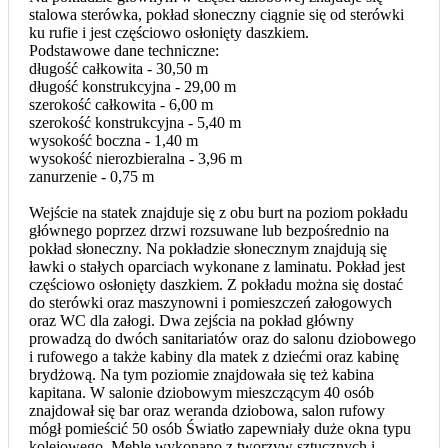
stalowa sterówka, pokład słoneczny ciągnie się od sterówki
ku rufie i jest częściowo osłonięty daszkiem.
Podstawowe dane techniczne:
długość całkowita - 30,50 m
długość konstrukcyjna - 29,00 m
szerokość całkowita - 6,00 m
szerokość konstrukcyjna - 5,40 m
wysokość boczna - 1,40 m
wysokość nierozbieralna - 3,96 m
zanurzenie - 0,75 m
Wejście na statek znajduje się z obu burt na poziom pokładu
głównego poprzez drzwi rozsuwane lub bezpośrednio na
pokład słoneczny. Na pokładzie słonecznym znajdują się
ławki o stałych oparciach wykonane z laminatu. Pokład jest
częściowo osłonięty daszkiem. Z pokładu można się dostać
do sterówki oraz maszynowni i pomieszczeń załogowych
oraz WC dla załogi. Dwa zejścia na pokład główny
prowadzą do dwóch sanitariatów oraz do salonu dziobowego
i rufowego a także kabiny dla matek z dziećmi oraz kabinę
brydżową. Na tym poziomie znajdowała się też kabina
kapitana. W salonie dziobowym mieszczącym 40 osób
znajdował się bar oraz weranda dziobowa, salon rufowy
mógł pomieścić 50 osób Światło zapewniały duże okna typu
kolejowego. Meble wykonano z tworzyw sztucznych i