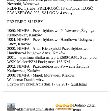
Nowotki, Warszawa.
PĘDNIK: 1 śruba; PRĘDKOŚĆ: 18 km/godz. ILOŚĆ
PASAŻERÓW; 203; ZAŁOGA: 4 osoby
PRZEBIEG SŁUŻBY
1960: NIMFA - Przedsiębiorstwo Państwowe „Żegluga
Krakowska”, Kraków.
1994: NIMFA - Przedsiębiorstwo Handlowo-Usługowe
Anex, Kraków
2000: NIMFA - Artur Kierczyński Przedsiębiorstwo
Handlowo-Usługowe Anex, Kraków
2001: - wymiana silnika na typ UE680/193/1; 6 cyl. prod.
WSK Mielec/PZM Puck; moc: 165 KM
2002: NIMFA - Przedsiębiorstwo Prywatne Żegluga
Krakowska, Kraków.
2008: NIMFA - Marek Morawiec, Kraków.
Waldemar Danielewicz
Edytowany przez Apis dnia 17.02.2017,
9 lat temu
Dodano
20 lat
Valdemaras
Administrator
temu