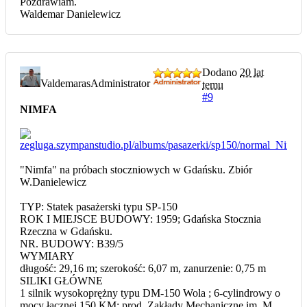
Pozdrawiam.
Waldemar Danielewicz
Dodano
20 lat
Valdemaras
Administrator
temu
#9
NIMFA
"Nimfa" na próbach stoczniowych w Gdańsku. Zbiór
W.Danielewicz
TYP: Statek pasażerski typu SP-150
ROK I MIEJSCE BUDOWY: 1959; Gdańska Stocznia
Rzeczna w Gdańsku.
NR. BUDOWY: B39/5
WYMIARY
długość: 29,16 m; szerokość: 6,07 m, zanurzenie: 0,75 m
SILIKI GŁÓWNE
1 silnik wysokoprężny typu DM-150 Wola ; 6-cylindrowy o
mocy łącznej 150 KM; prod. Zakłady Mechaniczne im. M.