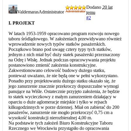
Dodano
20 lat
Valdemaras
Administrator
temu
#2
I. PROJEKT
W latach 1953-1959 opracowano program rozwoju nowego
taboru śródlądowego. W założeniach przewidywano również
wprowadzenie nowych typów statków pasażerskich.
Początkowo brano pod uwagę cztery typy tych statków,
jednym z nich miał być duży statek pasażerski przeznaczony
na Odrę i Wisłę. Jednak podczas opracowywania projektu
postanowiono zmienić założenia konstrukcyjne.
Zakwestionowano celowość budowy dużego statku,
ponieważ uważano, że nie będą one w pełni wykorzystano.
Ponadto przy projektowaniu dużego statku okazało się, że
jego zanurzenie znacznie przekroczy dopuszczalne wymogi
panujące na Wiśle. Ostatecznie przyjęto założenia, że będzie
to statek wycieczkowy z małym zanurzeniem działający w
oparciu o duże aglomeracje miejskie i tylko w rejsach
kilkugodzinnych w porze dziennej. Miał on zabierać do 200
pasażerów, zanurzenie nie mogło przekroczyć 0,75 cm a
wysokość konstrukcji nierozbieralnej 4,00 m.
Na podstawie tych założeń Biuro Konstrukcyjne Taboru
Rzecznego we Wrocławiu przystąpiło do opracowania