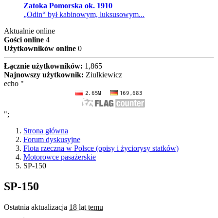
Zatoka Pomorska ok. 1910
„Odin“ był kabinowym, luksusowym...
Aktualnie online
Gości online
4
Użytkowników online
0
Łącznie użytkowników:
1,865
Najnowszy użytkownik:
Ziulkiewicz
echo "
";
Strona główna
Forum dyskusyjne
Flota rzeczna w Polsce (opisy i życiorysy statków)
Motorowce pasażerskie
SP-150
SP-150
Ostatnia aktualizacja
18 lat temu