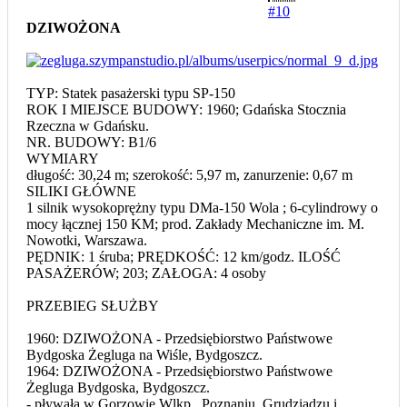
#10
DZIWOŻONA
TYP: Statek pasażerski typu SP-150
ROK I MIEJSCE BUDOWY: 1960; Gdańska Stocznia
Rzeczna w Gdańsku.
NR. BUDOWY: B1/6
WYMIARY
długość: 30,24 m; szerokość: 5,97 m, zanurzenie: 0,67 m
SILIKI GŁÓWNE
1 silnik wysokoprężny typu DMa-150 Wola ; 6-cylindrowy o
mocy łącznej 150 KM; prod. Zakłady Mechaniczne im. M.
Nowotki, Warszawa.
PĘDNIK: 1 śruba; PRĘDKOŚĆ: 12 km/godz. ILOŚĆ
PASAŻERÓW; 203; ZAŁOGA: 4 osoby
PRZEBIEG SŁUŻBY
1960: DZIWOŻONA - Przedsiębiorstwo Państwowe
Bydgoska Żegluga na Wiśle, Bydgoszcz.
1964: DZIWOŻONA - Przedsiębiorstwo Państwowe
Żegluga Bydgoska, Bydgoszcz.
- pływała w Gorzowie Wlkp., Poznaniu, Grudziądzu i