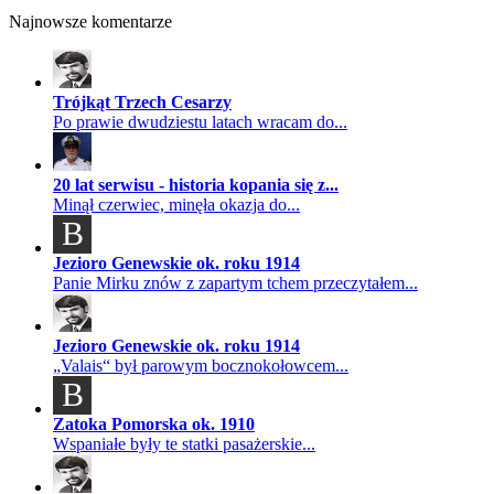
Najnowsze komentarze
Trójkąt Trzech Cesarzy
Po prawie dwudziestu latach wracam do...
20 lat serwisu - historia kopania się z...
Minął czerwiec, minęła okazja do...
B
Jezioro Genewskie ok. roku 1914
Panie Mirku znów z zapartym tchem przeczytałem...
Jezioro Genewskie ok. roku 1914
„Valais“ był parowym bocznokołowcem...
B
Zatoka Pomorska ok. 1910
Wspaniałe były te statki pasażerskie...