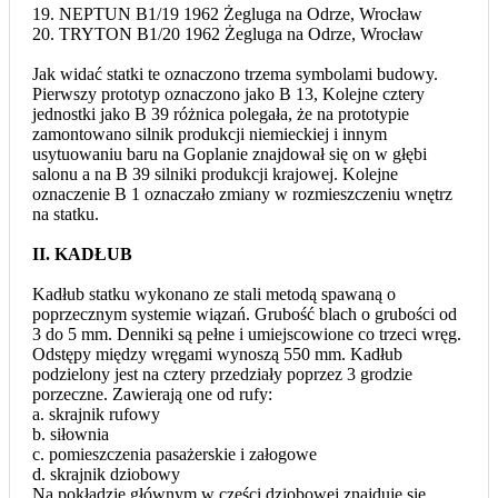
19. NEPTUN B1/19 1962 Żegluga na Odrze, Wrocław
20. TRYTON B1/20 1962 Żegluga na Odrze, Wrocław
Jak widać statki te oznaczono trzema symbolami budowy.
Pierwszy prototyp oznaczono jako B 13, Kolejne cztery
jednostki jako B 39 różnica polegała, że na prototypie
zamontowano silnik produkcji niemieckiej i innym
usytuowaniu baru na Goplanie znajdował się on w głębi
salonu a na B 39 silniki produkcji krajowej. Kolejne
oznaczenie B 1 oznaczało zmiany w rozmieszczeniu wnętrz
na statku.
II. KADŁUB
Kadłub statku wykonano ze stali metodą spawaną o
poprzecznym systemie wiązań. Grubość blach o grubości od
3 do 5 mm. Denniki są pełne i umiejscowione co trzeci wręg.
Odstępy między wręgami wynoszą 550 mm. Kadłub
podzielony jest na cztery przedziały poprzez 3 grodzie
porzeczne. Zawierają one od rufy:
a. skrajnik rufowy
b. siłownia
c. pomieszczenia pasażerskie i załogowe
d. skrajnik dziobowy
Na pokładzie głównym w części dziobowej znajduje się