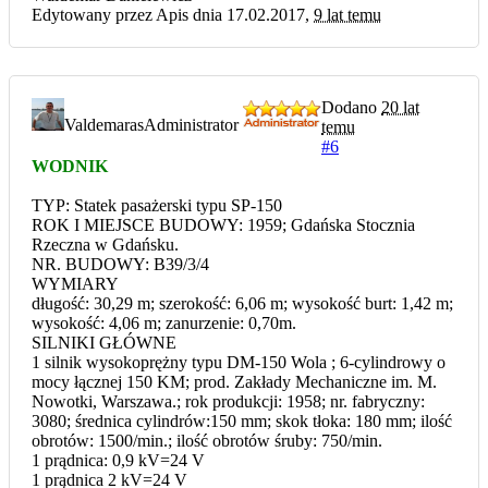
Edytowany przez Apis dnia 17.02.2017,
9 lat temu
Dodano
20 lat
Valdemaras
Administrator
temu
#6
WODNIK
TYP: Statek pasażerski typu SP-150
ROK I MIEJSCE BUDOWY: 1959; Gdańska Stocznia
Rzeczna w Gdańsku.
NR. BUDOWY: B39/3/4
WYMIARY
długość: 30,29 m; szerokość: 6,06 m; wysokość burt: 1,42 m;
wysokość: 4,06 m; zanurzenie: 0,70m.
SILNIKI GŁÓWNE
1 silnik wysokoprężny typu DM-150 Wola ; 6-cylindrowy o
mocy łącznej 150 KM; prod. Zakłady Mechaniczne im. M.
Nowotki, Warszawa.; rok produkcji: 1958; nr. fabryczny:
3080; średnica cylindrów:150 mm; skok tłoka: 180 mm; ilość
obrotów: 1500/min.; ilość obrotów śruby: 750/min.
1 prądnica: 0,9 kV=24 V
1 prądnica 2 kV=24 V