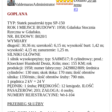
Dodano
20 lat
Valdemaras
Administrator
temu
#3
GOPLANA
TYP: Statek pasażerski typu SP-150
ROK I MIEJSCE BUDOWY: 1958; Gdańska Stocznia
Rzeczna w Gdańsku.
NR. BUDOWY: B020/1
WYMIARY
długość: 30,36 m; szerokość: 6,15 m; wysokość burt: 1,42 m;
wysokość: 4,15 m; zanurzenie: 1,25 m.
SILNIKI GŁÓWNE
1 silnik wysokoprężny; typ: SA8M517; 8 cylindrowy; prod.:
Kloeckner Humbold Deutz, Köln; moc: 155 KM; rok
produkcji: 1958; numer fabryczny: 2429802/809; średnica
cylindrów: 130 mm; skok tłoka: 170 mm; ilość obrotów
silnika: 1350/min.; ilość obrotów śruby: 790 min.
1 prądnica 2 kV = 24 V
PĘDNIK: 1 śruba; PRĘDKOŚĆ: 12 km/godz. ILOŚĆ
PASAŻERÓW; 203; ZAŁOGA: 4 osoby.
NUMERY REJESTRACYJNE: Wr-I-104
PRZEBIEG SŁUŻBY