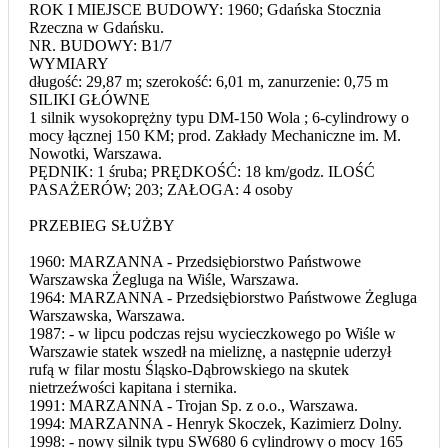
ROK I MIEJSCE BUDOWY: 1960; Gdańska Stocznia
Rzeczna w Gdańsku.
NR. BUDOWY: B1/7
WYMIARY
długość: 29,87 m; szerokość: 6,01 m, zanurzenie: 0,75 m
SILIKI GŁÓWNE
1 silnik wysokoprężny typu DM-150 Wola ; 6-cylindrowy o
mocy łącznej 150 KM; prod. Zakłady Mechaniczne im. M.
Nowotki, Warszawa.
PĘDNIK: 1 śruba; PRĘDKOŚĆ: 18 km/godz. ILOŚĆ
PASAŻERÓW; 203; ZAŁOGA: 4 osoby
PRZEBIEG SŁUŻBY
1960: MARZANNA - Przedsiębiorstwo Państwowe
Warszawska Żegluga na Wiśle, Warszawa.
1964: MARZANNA - Przedsiębiorstwo Państwowe Żegluga
Warszawska, Warszawa.
1987: - w lipcu podczas rejsu wycieczkowego po Wiśle w
Warszawie statek wszedł na mieliznę, a następnie uderzył
rufą w filar mostu Śląsko-Dąbrowskiego na skutek
nietrzeźwości kapitana i sternika.
1991: MARZANNA - Trojan Sp. z o.o., Warszawa.
1994: MARZANNA - Henryk Skoczek, Kazimierz Dolny.
1998: - nowy silnik typu SW680 6 cylindrowy o mocy 165