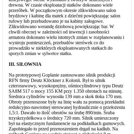
drewna. W czasie eksploatacji statków dokonano wiele
przeróbek. W początkowym okresie zlikwidowano salon
brydżowy i kabinę dla matek z dziećmi powiększając salon
rufowy lub przebudowano je na kabiny załogowe.
Zlikwidowano werandę dziobową powiększając bar. W
chwili obecnej w zależności od inwencji i zasobności
armatora dokonano wielu istotnych zmian w rozplanowaniu i
wystroju pomieszczeń, przebudów sterówek co do
prowadziło w niektórych eksploatowanych statkach do
sporych zmian w sylwetce statku.
III. SIŁOWNIA
Na prototypowej Goplanie zastosowano silnik produkcji
RFN firmy Deutz Klöckner z Kolonii. Był to silnik
czterosuwowy, wysokoprężny, ośmiocylindrowy typu Deutz
SA8M 517 o mocy 155 KM przy 1.350 obrotach na minutę.
Średnica cylindrów wynosiła 139 mm a skok tłoka 170 mm.
Obroty przenoszone były na linię wału za pomocą przekładni
redukcyjno-nawrotnej sterowanej hydraulicznie o przełożeniu
1,5:1. Dawało to ilość obrotów na śrubę 890/min. Śruba
trzyskrzydełkowa o średnicy 720 mm. Silnik umieszczony
był na elastycznym fundamencie na podkładkach gumowych.
Zapobiegało to przed przenoszeniem drgań na kadłub. Na