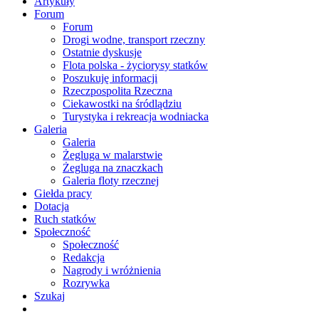
Artykuły
Forum
Forum
Drogi wodne, transport rzeczny
Ostatnie dyskusje
Flota polska - życiorysy statków
Poszukuję informacji
Rzeczpospolita Rzeczna
Ciekawostki na śródlądziu
Turystyka i rekreacja wodniacka
Galeria
Galeria
Żegluga w malarstwie
Żegluga na znaczkach
Galeria floty rzecznej
Giełda pracy
Dotacja
Ruch statków
Społeczność
Społeczność
Redakcja
Nagrody i wróżnienia
Rozrywka
Szukaj