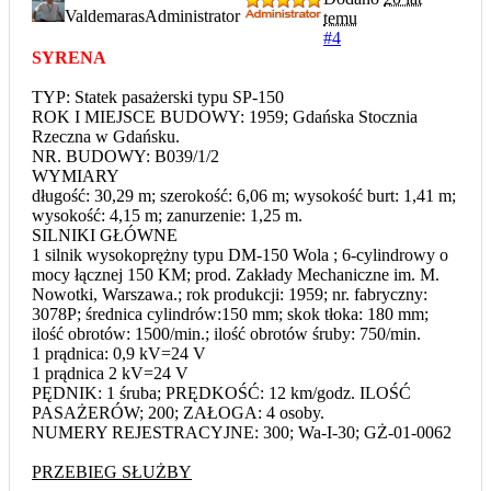
Valdemaras
Administrator
temu
#4
SYRENA
TYP: Statek pasażerski typu SP-150
ROK I MIEJSCE BUDOWY: 1959; Gdańska Stocznia
Rzeczna w Gdańsku.
NR. BUDOWY: B039/1/2
WYMIARY
długość: 30,29 m; szerokość: 6,06 m; wysokość burt: 1,41 m;
wysokość: 4,15 m; zanurzenie: 1,25 m.
SILNIKI GŁÓWNE
1 silnik wysokoprężny typu DM-150 Wola ; 6-cylindrowy o
mocy łącznej 150 KM; prod. Zakłady Mechaniczne im. M.
Nowotki, Warszawa.; rok produkcji: 1959; nr. fabryczny:
3078P; średnica cylindrów:150 mm; skok tłoka: 180 mm;
ilość obrotów: 1500/min.; ilość obrotów śruby: 750/min.
1 prądnica: 0,9 kV=24 V
1 prądnica 2 kV=24 V
PĘDNIK: 1 śruba; PRĘDKOŚĆ: 12 km/godz. ILOŚĆ
PASAŻERÓW; 200; ZAŁOGA: 4 osoby.
NUMERY REJESTRACYJNE: 300; Wa-I-30; GŻ-01-0062
PRZEBIEG SŁUŻBY