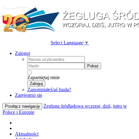
Select Language
▼
Zaloguj
Pokaż
Zapamiętaj mnie
Zaloguj
Zapomniałeś/aś hasła?
Zarejestruj się
Żegluga śródlądowa wczoraj, dziś, jutro w
Przełącz nawigację
Polsce i Europie
Aktualności