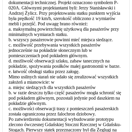
dokumentacji technicznej. Projekt oznaczono symbolem P-
020A. Głównymi projektantami byli: Jerzy Stanisławski i
Andrzej Żylicz. Przy projektowaniu statku punktem wyjścia
była prędkość 19 km/h, szerokość obliczono z wymiarów
mebli i przejść. Pod uwagę brano również:
a. maksymalną powierzchnię użytkową dla pasażerów przy
minimalnych wymiarach statku.
b. wszyscy pasażerowie powinni mieć miejsca siedzące.
c. możliwość przebywania wszystkich pasażerów
jednocześnie na pokładzie słonecznym lub w
pomieszczeniach pod pokładem głównym.
d. możliwość obserwacji szlaku, zabaw tanecznych na
pokładzie, spożywania posiłków małej gastronomii w barze.
e. łatwość obsługi statku przez załogę.
Mimo usilnych starań nie udało się zrealizować wszystkich
założeń a mianowicie: w
a. miejsc siedzących dla wszystkich pasażerów
b. w razie deszczu tylko część pasażerów mogła schronić się
pod pokładem głównym, pozostali jedynie pod daszkiem na
pokładzie głównym.
c. możliwości obserwacji trasy z pomieszczeń pasażerskich
została ograniczona przez falochron dziobowy.
Po zatwierdzeniu dokumentacji wybudowanie prototypu
zlecono ówczesnej Gdańskiej Stoczni Rzecznej w Gdańsku-
Stogach. Pierwszy statek przeznaczony był dla Żeglugi na