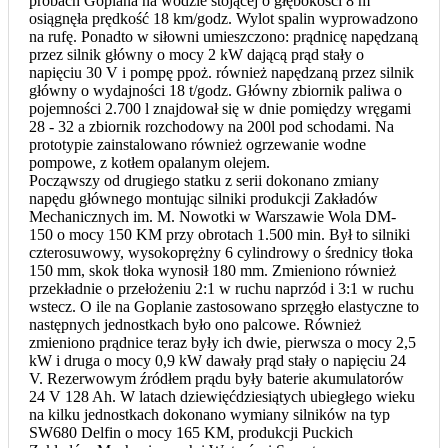
próbach Goplana na wodzie stojącej o głębokości 8 m
osiągnęła prędkość 18 km/godz. Wylot spalin wyprowadzono
na rufę. Ponadto w siłowni umieszczono: prądnicę napędzaną
przez silnik główny o mocy 2 kW dającą prąd stały o
napięciu 30 V i pompę ppoż. również napędzaną przez silnik
główny o wydajności 18 t/godz. Główny zbiornik paliwa o
pojemności 2.700 l znajdował się w dnie pomiędzy wręgami
28 - 32 a zbiornik rozchodowy na 200l pod schodami. Na
prototypie zainstalowano również ogrzewanie wodne
pompowe, z kotłem opalanym olejem.
Począwszy od drugiego statku z serii dokonano zmiany
napędu głównego montując silniki produkcji Zakładów
Mechanicznych im. M. Nowotki w Warszawie Wola DM-
150 o mocy 150 KM przy obrotach 1.500 min. Był to silniki
czterosuwowy, wysokoprężny 6 cylindrowy o średnicy tłoka
150 mm, skok tłoka wynosił 180 mm. Zmieniono również
przekładnie o przełożeniu 2:1 w ruchu naprzód i 3:1 w ruchu
wstecz. O ile na Goplanie zastosowano sprzęgło elastyczne to
następnych jednostkach było ono palcowe. Również
zmieniono prądnice teraz były ich dwie, pierwsza o mocy 2,5
kW i druga o mocy 0,9 kW dawały prąd stały o napięciu 24
V. Rezerwowym źródłem prądu były baterie akumulatorów
24 V 128 Ah. W latach dziewięćdziesiątych ubiegłego wieku
na kilku jednostkach dokonano wymiany silników na typ
SW680 Delfin o mocy 165 KM, produkcji Puckich