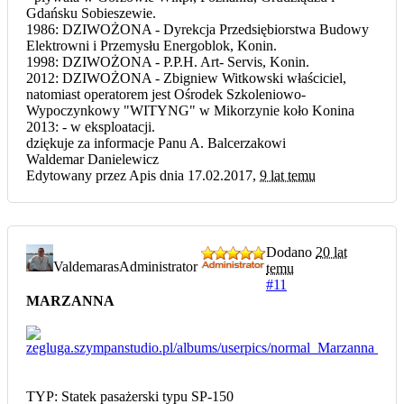
Gdańsku Sobieszewie.
1986: DZIWOŻONA - Dyrekcja Przedsiębiorstwa Budowy
Elektrowni i Przemysłu Energoblok, Konin.
1998: DZIWOŻONA - P.P.H. Art- Servis, Konin.
2012: DZIWOŻONA - Zbigniew Witkowski właściciel,
natomiast operatorem jest Ośrodek Szkoleniowo-
Wypoczynkowy "WITYNG" w Mikorzynie koło Konina
2013: - w eksploatacji.
dziękuje za informacje Panu A. Balcerzakowi
Waldemar Danielewicz
Edytowany przez Apis dnia 17.02.2017,
9 lat temu
Dodano
20 lat
Valdemaras
Administrator
temu
#11
MARZANNA
TYP: Statek pasażerski typu SP-150