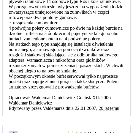
pływaki ratunkowe 14 osobowe typu Roś i koła ratunkowe.
W początkowym okresie były jeszcze na wyposażeniu łodzie
towarzyszące umiejscowione na żurawikach w części
rufowej oraz dwa pontony gumowe.
e. urządzenia cumownicze
4 podwójne polery cumownicze po dwie na każdej burcie na
dziobie i rufie a na śródokręciu 4 pojedyncze knagi po obu
burtach zamienione potem na 4 podwójne polery.
Na statkach tego typu znajdują się instalacje oświetlenia
normalnego, alarmowego za pomocą dzwonków oraz
rozgłośni statkowej składającej się z odbiornika radiowego,
adaptera, wzmacniacza i mikrofonu oraz głośników
rozmieszczonych w pomieszczeniach pasażerskich. W chwili
obecnej uległo to na pewno zmianie.
W początkowym okresie bufet serwował tylko najprostsze
posiłki oraz napoje zimne i gorące a także słodycze. Potem
armatorzy zrezygnowali z prowadzenia bufetów.
Opracował: Waldemar Danielewicz Gdańsk XII. 2006
Waldemar Danielewicz
Edytowany przez Valdemaras dnia 22.01.2007,
20 lat temu