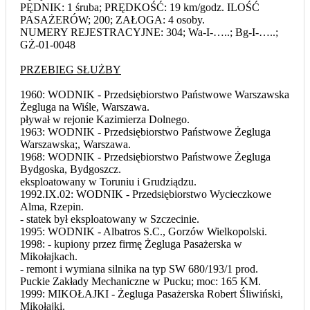
PĘDNIK: 1 śruba; PRĘDKOŚĆ: 19 km/godz. ILOŚĆ
PASAŻERÓW; 200; ZAŁOGA: 4 osoby.
NUMERY REJESTRACYJNE: 304; Wa-I-…..; Bg-I-…..;
GŻ-01-0048
PRZEBIEG SŁUŻBY
1960: WODNIK - Przedsiębiorstwo Państwowe Warszawska
Żegluga na Wiśle, Warszawa.
pływał w rejonie Kazimierza Dolnego.
1963: WODNIK - Przedsiębiorstwo Państwowe Żegluga
Warszawska;, Warszawa.
1968: WODNIK - Przedsiębiorstwo Państwowe Żegluga
Bydgoska, Bydgoszcz.
eksploatowany w Toruniu i Grudziądzu.
1992.IX.02: WODNIK - Przedsiębiorstwo Wycieczkowe
Alma, Rzepin.
- statek był eksploatowany w Szczecinie.
1995: WODNIK - Albatros S.C., Gorzów Wielkopolski.
1998: - kupiony przez firmę Żegluga Pasażerska w
Mikołajkach.
- remont i wymiana silnika na typ SW 680/193/1 prod.
Puckie Zakłady Mechaniczne w Pucku; moc: 165 KM.
1999: MIKOŁAJKI - Żegluga Pasażerska Robert Śliwiński,
Mikołajki.