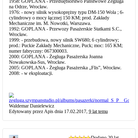
1958: GOPLANA - Przedsiębiorstwo Państwowe Żegluga
na Odrze, Wrocław.
1976: - nowy silnik wysokoprężny typu DM-150 Wola ; 6-
cylindrowy o mocy łącznej 150 KM; prod. Zakłady
Mechaniczne im. M. Nowotki, Warszawa.
1992: GOPLANA - Przewozy Pasażerskie Statkami S.C.,
Wrocław.
1999: - przebudowa, nowy silnik SW680; 6 cylindrowy;
prod.: Puckie Zakłady Mechaniczne, Puck; moc: 165 KM;
numer fabryczny: 067300003.
2000: GOPLANA - Żegluga Pasażerska Joanna
Nowakowska-Sus, Wrocław.
2005: GOPLANA - Żegluga Pasażerska „Flis”, Wrocław.
2008: - w eksploatacji.
Waldemar Danielewicz
Edytowany przez Apis dnia 17.02.2017,
9 lat temu
Dodano
20 lat