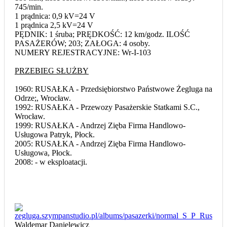
745/min.
1 prądnica: 0,9 kV=24 V
1 prądnica 2,5 kV=24 V
PĘDNIK: 1 śruba; PRĘDKOŚĆ: 12 km/godz. ILOŚĆ
PASAŻERÓW; 203; ZAŁOGA: 4 osoby.
NUMERY REJESTRACYJNE: Wr-I-103
PRZEBIEG SŁUŻBY
1960: RUSAŁKA - Przedsiębiorstwo Państwowe Żegluga na
Odrze;, Wrocław.
1992: RUSAŁKA - Przewozy Pasażerskie Statkami S.C.,
Wrocław.
1999: RUSAŁKA - Andrzej Zięba Firma Handlowo-
Usługowa Patryk, Płock.
2005: RUSAŁKA - Andrzej Zięba Firma Handlowo-
Usługowa, Płock.
2008: - w eksploatacji.
Waldemar Danielewicz