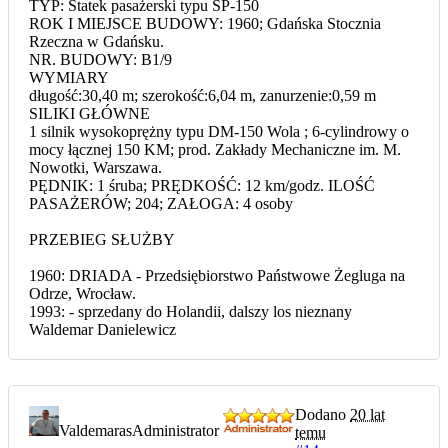
TYP: Statek pasażerski typu SP-150
ROK I MIEJSCE BUDOWY: 1960; Gdańska Stocznia
Rzeczna w Gdańsku.
NR. BUDOWY: B1/9
WYMIARY
długość:30,40 m; szerokość:6,04 m, zanurzenie:0,59 m
SILIKI GŁÓWNE
1 silnik wysokoprężny typu DM-150 Wola ; 6-cylindrowy o
mocy łącznej 150 KM; prod. Zakłady Mechaniczne im. M.
Nowotki, Warszawa.
PĘDNIK: 1 śruba; PRĘDKOŚĆ: 12 km/godz. ILOŚĆ
PASAŻERÓW; 204; ZAŁOGA: 4 osoby
PRZEBIEG SŁUŻBY
1960: DRIADA - Przedsiębiorstwo Państwowe Żegluga na
Odrze, Wrocław.
1993: - sprzedany do Holandii, dalszy los nieznany
Waldemar Danielewicz
Dodano
20 lat
Valdemaras
Administrator
temu