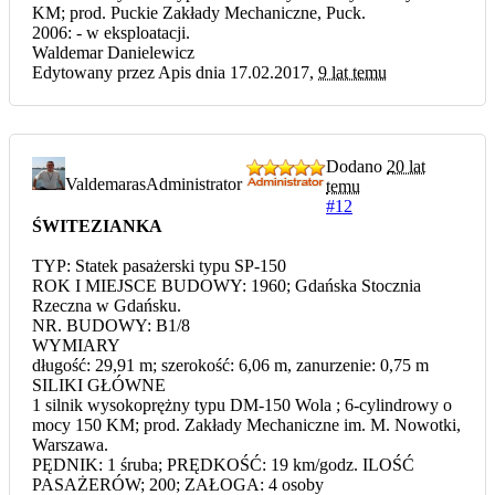
KM; prod. Puckie Zakłady Mechaniczne, Puck.
2006: - w eksploatacji.
Waldemar Danielewicz
Edytowany przez Apis dnia 17.02.2017,
9 lat temu
Dodano
20 lat
Valdemaras
Administrator
temu
#12
ŚWITEZIANKA
TYP: Statek pasażerski typu SP-150
ROK I MIEJSCE BUDOWY: 1960; Gdańska Stocznia
Rzeczna w Gdańsku.
NR. BUDOWY: B1/8
WYMIARY
długość: 29,91 m; szerokość: 6,06 m, zanurzenie: 0,75 m
SILIKI GŁÓWNE
1 silnik wysokoprężny typu DM-150 Wola ; 6-cylindrowy o
mocy 150 KM; prod. Zakłady Mechaniczne im. M. Nowotki,
Warszawa.
PĘDNIK: 1 śruba; PRĘDKOŚĆ: 19 km/godz. ILOŚĆ
PASAŻERÓW; 200; ZAŁOGA: 4 osoby