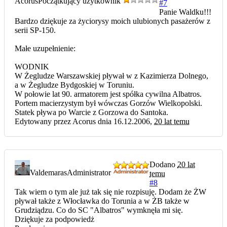
Acorus
Początkujący użytkownik
#7
Panie Waldku!!!
Bardzo dziękuje za życiorysy moich ulubionych pasażerów z
serii SP-150.
Małe uzupełnienie:
WODNIK
W Żegludze Warszawskiej pływał w z Kazimierza Dolnego,
a w Żegludze Bydgoskiej w Toruniu.
W połowie lat 90. armatorem jest spółka cywilna Albatros.
Portem macierzystym był wówczas Gorzów Wielkopolski.
Statek pływa po Warcie z Gorzowa do Santoka.
Edytowany przez Acorus dnia 16.12.2006,
20 lat temu
Dodano
20 lat
Valdemaras
Administrator
temu
#8
Tak wiem o tym ale już tak się nie rozpisuję. Dodam że ŻW
pływał także z Włocławka do Torunia a w ŻB także w
Grudziądzu. Co do SC "Albatros" wymknęła mi się.
Dziękuje za podpowiedż