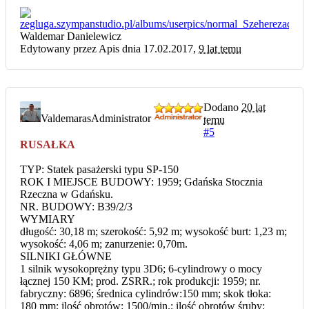
Waldemar Danielewicz
Edytowany przez Apis dnia 17.02.2017,
9 lat temu
Dodano
20 lat
Valdemaras
Administrator
temu
#5
RUSAŁKA
TYP: Statek pasażerski typu SP-150
ROK I MIEJSCE BUDOWY: 1959; Gdańska Stocznia
Rzeczna w Gdańsku.
NR. BUDOWY: B39/2/3
WYMIARY
długość: 30,18 m; szerokość: 5,92 m; wysokość burt: 1,23 m;
wysokość: 4,06 m; zanurzenie: 0,70m.
SILNIKI GŁÓWNE
1 silnik wysokoprężny typu 3D6; 6-cylindrowy o mocy
łącznej 150 KM; prod. ZSRR.; rok produkcji: 1959; nr.
fabryczny: 6896; średnica cylindrów:150 mm; skok tłoka:
180 mm; ilość obrotów: 1500/min.; ilość obrotów śruby: