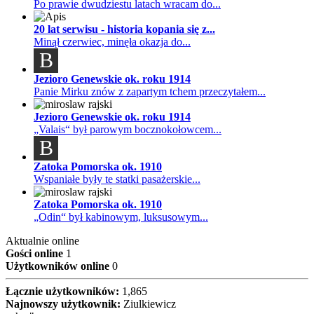
Po prawie dwudziestu latach wracam do...
20 lat serwisu - historia kopania się z...
Minął czerwiec, minęła okazja do...
B
Jezioro Genewskie ok. roku 1914
Panie Mirku znów z zapartym tchem przeczytałem...
Jezioro Genewskie ok. roku 1914
„Valais“ był parowym bocznokołowcem...
B
Zatoka Pomorska ok. 1910
Wspaniałe były te statki pasażerskie...
Zatoka Pomorska ok. 1910
„Odin“ był kabinowym, luksusowym...
Aktualnie online
Gości online
1
Użytkowników online
0
Łącznie użytkowników:
1,865
Najnowszy użytkownik:
Ziulkiewicz