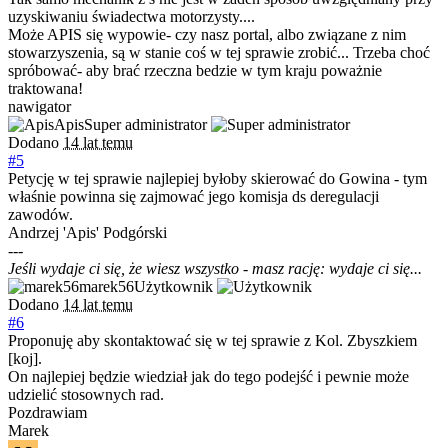
uzyskiwaniu świadectwa motorzysty....
Może APIS się wypowie- czy nasz portal, albo związane z nim
stowarzyszenia, są w stanie coś w tej sprawie zrobić... Trzeba choć
spróbować- aby brać rzeczna bedzie w tym kraju poważnie
traktowana!
nawigator
Apis
Super administrator
Dodano
14 lat temu
#5
Petycję w tej sprawie najlepiej byłoby skierować do Gowina - tym
właśnie powinna się zajmować jego komisja ds deregulacji
zawodów.
Andrzej 'Apis' Podgórski
---
Jeśli wydaje ci się, że wiesz wszystko - masz rację: wydaje ci się...
marek56
Użytkownik
Dodano
14 lat temu
#6
Proponuję aby skontaktować się w tej sprawie z Kol. Zbyszkiem
[koj].
On najlepiej będzie wiedział jak do tego podejść i pewnie może
udzielić stosownych rad.
Pozdrawiam
Marek