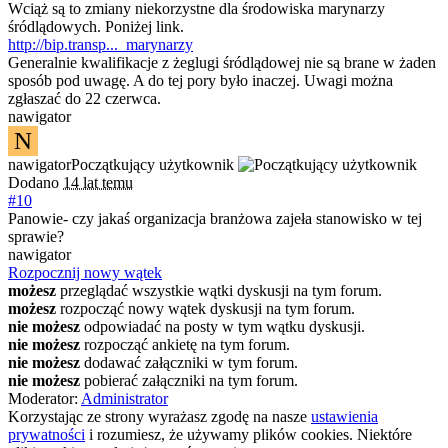
Wciąż są to zmiany niekorzystne dla środowiska marynarzy
śródlądowych. Poniżej link.
http://bip.transp..._marynarzy
Generalnie kwalifikacje z żeglugi śródlądowej nie są brane w żaden
sposób pod uwagę. A do tej pory było inaczej. Uwagi można
zgłaszać do 22 czerwca.
nawigator
N
nawigator
Początkujący użytkownik
Dodano
14 lat temu
#10
Panowie- czy jakaś organizacja branżowa zajeła stanowisko w tej
sprawie?
nawigator
Rozpocznij nowy wątek
możesz
przeglądać wszystkie wątki dyskusji na tym forum.
możesz
rozpocząć nowy wątek dyskusji na tym forum.
nie możesz
odpowiadać na posty w tym wątku dyskusji.
nie możesz
rozpocząć ankietę na tym forum.
nie możesz
dodawać załączniki w tym forum.
nie możesz
pobierać załączniki na tym forum.
Moderator:
Administrator
Korzystając ze strony wyrażasz zgodę na nasze
ustawienia
prywatności
i rozumiesz, że używamy plików cookies. Niektóre