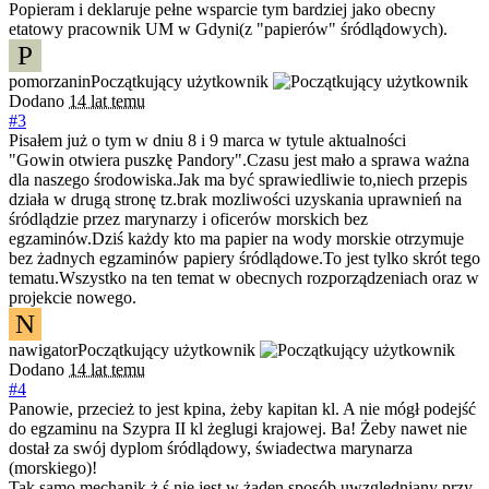
Popieram i deklaruje pełne wsparcie tym bardziej jako obecny
etatowy pracownik UM w Gdyni(z "papierów" śródlądowych).
P
pomorzanin
Początkujący użytkownik
Dodano
14 lat temu
#3
Pisałem już o tym w dniu 8 i 9 marca w tytule aktualności
"Gowin otwiera puszkę Pandory".Czasu jest mało a sprawa ważna
dla naszego środowiska.Jak ma być sprawiedliwie to,niech przepis
działa w drugą stronę tz.brak mozliwości uzyskania uprawnień na
śródlądzie przez marynarzy i oficerów morskich bez
egzaminów.Dziś każdy kto ma papier na wody morskie otrzymuje
bez żadnych egzaminów papiery śródlądowe.To jest tylko skrót tego
tematu.Wszystko na ten temat w obecnych rozporządzeniach oraz w
projekcie nowego.
N
nawigator
Początkujący użytkownik
Dodano
14 lat temu
#4
Panowie, przecież to jest kpina, żeby kapitan kl. A nie mógł podejść
do egzaminu na Szypra II kl żeglugi krajowej. Ba! Żeby nawet nie
dostał za swój dyplom śródlądowy, świadectwa marynarza
(morskiego)!
Tak samo mechanik ż ś nie jest w żaden sposób uwzględniany przy