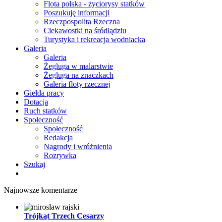
Flota polska - życiorysy statków
Poszukuję informacji
Rzeczpospolita Rzeczna
Ciekawostki na śródlądziu
Turystyka i rekreacja wodniacka
Galeria
Galeria
Żegluga w malarstwie
Żegluga na znaczkach
Galeria floty rzecznej
Giełda pracy
Dotacja
Ruch statków
Społeczność
Społeczność
Redakcja
Nagrody i wróżnienia
Rozrywka
Szukaj
Najnowsze komentarze
Trójkąt Trzech Cesarzy