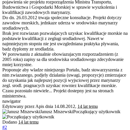
pojawienia sie projektu rozporządzenia Ministra Transportu,
Budownictwa i Gospodarki Morskiej w sprawie wyszkolenia i
kwalifikacji zawodowych marynarzy.
Do dn. 26.03.2012 trwaja spoleczne konsultacje. Projekt dotyczy
zawodow morskich, jednkaze uderza w srodowisko marynarzy
srodladowych.
Brak jest rozwiazan pozwalajacych uzyskac kwalifikacje morskie na
podstawie kwalifikacji z zeglugi srodladowej. Nawet w
najmniejszym stopniu nie jest uwzgledniana praktyka plywania,
badz dyplomy ze srodladzia.
W porownaniu z aktualnie obowiazujacym rozporzadzeniem (z
2005 roku) zapisy sa dla srodowiska srodladowego zdecydowanie
mniej korzystne.
Proponuje aby wladze niniejszego Portalu, badz stowarzyszenia z
nim zwiazanego, podjely dzialania (uwagi, propozycje) zmierzajace
do uzyskania jak najlepszej pozycji wyjsciowej przez marynarzy
zegl. srodl. pragnacych uzyskac rowniez kwalifikacje morskie.
Czasu pozostalo niewiele... Projekt dostepny jest na stronach
ministerstwa.
nawigator
Edytowany przez Apis dnia 14.08.2012,
14 lat temu
Janusz Miszewski
Początkujący użytkownik
Dodano
14 lat temu
#2