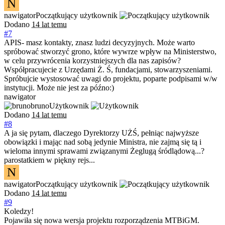
N
nawigator
Początkujący użytkownik
Dodano
14 lat temu
#7
APIS- masz kontakty, znasz ludzi decyzyjnych. Może warto
spróbować stworzyć grono, które wywrze wpływ na Ministerstwo,
w celu przywrócenia korzystniejszych dla nas zapisów?
Współpracujecie z Urzędami Ż. Ś, fundacjami, stowarzyszeniami.
Spróbujcie wystosować uwagi do projektu, poparte podpisami w/w
instytucji. Może nie jest za późno:)
nawigator
bruno
Użytkownik
Dodano
14 lat temu
#8
A ja się pytam, dlaczego Dyrektorzy UŻŚ, pełniąc najwyższe
obowiązki i mając nad sobą jedynie Ministra, nie zajmą się tą i
wieloma innymi sprawami związanymi Żeglugą śródlądową...?
parostatkiem w piękny rejs...
N
nawigator
Początkujący użytkownik
Dodano
14 lat temu
#9
Koledzy!
Pojawiła się nowa wersja projektu rozporządzenia MTBiGM.