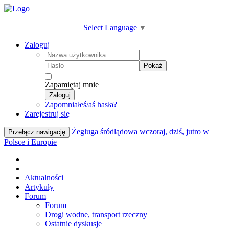
Select Language
▼
Zaloguj
Pokaż
Zapamiętaj mnie
Zaloguj
Zapomniałeś/aś hasła?
Zarejestruj się
Żegluga śródlądowa wczoraj, dziś, jutro w
Przełącz nawigację
Polsce i Europie
Aktualności
Artykuły
Forum
Forum
Drogi wodne, transport rzeczny
Ostatnie dyskusje