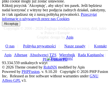
pliki cookie mogły już zostać ustawione.
Kliknij przycisk `Akceptuję`, aby ukryć ten pasek. Jeśli będziesz
nadal korzystać z witryny bez podjęcia żadnych działań, założymy,
że i tak zgadzasz się z naszą polityką prywatności.
Przeczytaj
informacje o używanych przez nas Cookies
Akceptuję
Copyright © 2006 - 2026 Żegluga śródlądowa wczoraj, dziś, jutro
w Polsce i Europie
Graphic design by
Apis
O nas
|
Polityka prywatności
|
Nasze zasady
|
Kontakt
Apis
|
Alhenag
|
Absolwenci TZS
|
Wierzbnik
|
Rada Kapitanów
|
PHP-Fusion PL
93.334.559 unikalnych wizyt
© 2026 Theme created by
RobiNN
modified by Apis
Powered by
PHPFusion
. v. 9.10.20 Copyright © 2026 PHP Fusion
Inc. Released as free software without warranties under
GNU
Affero GPL
v3.