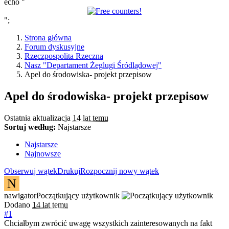
echo "
";
Strona główna
Forum dyskusyjne
Rzeczpospolita Rzeczna
Nasz "Departament Żeglugi Śródlądowej"
Apel do środowiska- projekt przepisow
Apel do środowiska- projekt przepisow
Ostatnia aktualizacja
14 lat temu
Sortuj według:
Najstarsze
Najstarsze
Najnowsze
Obserwuj wątek
Drukuj
Rozpocznij nowy wątek
N
nawigator
Początkujący użytkownik
Dodano
14 lat temu
#1
Chciałbym zwrócić uwagę wszystkich zainteresowanych na fakt