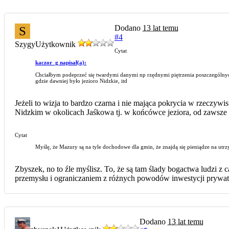
Dodano
13 lat temu
S
#4
Szygy
Użytkownik
Cytat
kaczor_g napisał(a):
Chciałbym podeprzeć się twardymi danymi np rzędnymi piętrzenia poszczególnych
gdzie dawniej było jezioro Nidzkie, itd
Jeżeli to wizja to bardzo czarna i nie mająca pokrycia w rzeczywi
Nidzkim w okolicach Jaśkowa tj. w końcówce jeziora, od zawsze b
Cytat
Myślę, że Mazury są na tyle dochodowe dla gmin, że znajdą się pieniądze na utrzy
Zbyszek, no to źle myślisz. To, że są tam ślady bogactwa ludzi z
przemysłu i ograniczaniem z różnych powodów inwestycji prywa
Dodano
13 lat temu