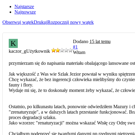
Najstarsze
Najnowsze
Obserwuj wątek
Drukuj
Rozpocznij nowy wątek
Dodano
15 lat temu
K
#1
kaczor_g
Użytkownik
Witam
przymierzam się do napisania materiału obalającego lansowane os
Jak większość z Was wie Szlak Jezior powstał w wyniku spiętrze
Chcę wykazać, że bez ingerencji człowieka mielibyśmy do czynienia
fauny i flory.
Wydaje mi się, że to doskonały moment żeby wykazać, że człowiek
Ostatnio, po kilkunastu latach, ponownie odwiedziłem Mazury i chc
"zrenaturyzuje", a w dalszych latach przestanie funkcjonować. Br
proces degradacji szlaku.
Jako wzorzec "renaturyzacji" można wskazać Wisłę czy Odrę swo
Chciałbym podeprzeć się twardymi danymi np rzędnymi piętrzenia