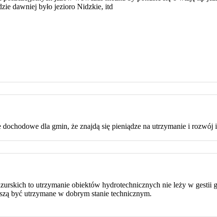
ie dawniej było jezioro Nidzkie, itd
 dochodowe dla gmin, że znajdą się pieniądze na utrzymanie i rozwój i
zurskich to utrzymanie obiektów hydrotechnicznych nie leży w gestii 
uszą być utrzymane w dobrym stanie technicznym.