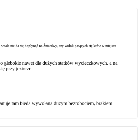
 wcale nie da się dopłynąć na Śniardwy, czy widok pasących się krów w miejscu
ająco głebokie nawet dla dużych statków wycieczkowych, a na
ę przy jeziorze.
ści panuje tam bieda wywołana dużym bezrobociem, brakiem