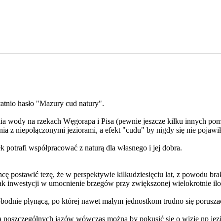
tatnio hasło "Mazury cud natury".
nia wody na rzekach Węgorapa i Pisa (pewnie jeszcze kilku innych pom
 z niepołączonymi jeziorami, a efekt "cudu" by nigdy się nie pojawił,
 potrafi współpracować z naturą dla własnego i jej dobra.
ę postawić tezę, że w perspektywie kilkudziesięciu lat, z powodu brak
ak inwestycji w umocnienie brzegów przy zwiększonej wielokrotnie iloś
bodnie płynącą, po której nawet małym jednostkom trudno się porusza
 poszczególnych jazów wówczas można by pokusić się o wizję np jezior