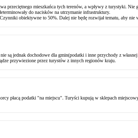
a przeciętnego mieszkańca tych terenów, a wpływy z turystyki. Nie gotuj
eterminowały do nacisków na utrzymanie infrastruktury.
Czynniki obiektywne to 50%. Dalej nie będę rozwijał tematu, aby nie
ie są jednak dochodowe dla gmin(podatki i inne przychody z własnej d
niądze przywiezione przez turystów z innych regionów kraju.
iorcy płacą podatki "na miejscu". Turyści kupują w sklepach miejsco