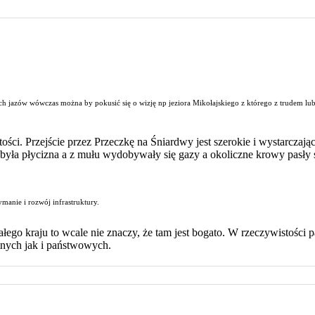
 jazów wówczas można by pokusić się o wizję np jeziora Mikołajskiego z którego z trudem lub
stości. Przejście przez Przeczkę na Śniardwy jest szerokie i wystarcz
yła płycizna a z mułu wydobywały się gazy a okoliczne krowy pasły si
manie i rozwój infrastruktury.
 całego kraju to wcale nie znaczy, że tam jest bogato. W rzeczywisto
tnych jak i państwowych.