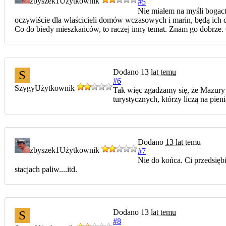
zbyszek1
Użytkownik
#5
Nie miałem na myśli bogactw
oczywiście dla właścicieli domów wczasowych i marin, będą ich d
Co do biedy mieszkańców, to raczej inny temat. Znam go dobrze. 
Dodano
13 lat temu
S
#6
Szygy
Użytkownik
Tak więc zgadzamy się, że Mazury n
turystycznych, którzy liczą na pie
Dodano
13 lat temu
zbyszek1
Użytkownik
#7
Nie do końca. Ci przedsięb
stacjach paliw....itd.
Dodano
13 lat temu
S
#8