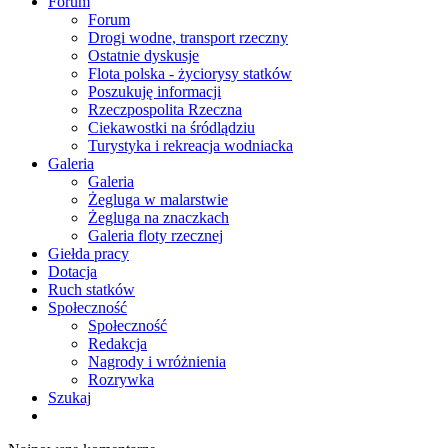
Forum
Forum
Drogi wodne, transport rzeczny
Ostatnie dyskusje
Flota polska - życiorysy statków
Poszukuję informacji
Rzeczpospolita Rzeczna
Ciekawostki na śródlądziu
Turystyka i rekreacja wodniacka
Galeria
Galeria
Żegluga w malarstwie
Żegluga na znaczkach
Galeria floty rzecznej
Giełda pracy
Dotacja
Ruch statków
Społeczność
Społeczność
Redakcja
Nagrody i wróżnienia
Rozrywka
Szukaj