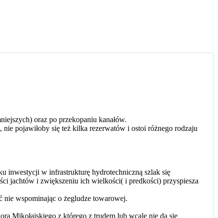
niejszych) oraz po przekopaniu kanałów.
 nie pojawiłoby się też kilka rezerwatów i ostoi różnego rodzaju
u inwestycji w infrastrukturę hydrotechniczną szlak się
ci jachtów i zwiększeniu ich wielkości( i predkości) przyspiesza
ć nie wspominając o żegludze towarowej.
a Mikołajskiego z którego z trudem lub wcale nie da się