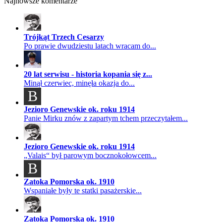
Najnowsze komentarze
Trójkąt Trzech Cesarzy
Po prawie dwudziestu latach wracam do...
20 lat serwisu - historia kopania się z...
Minął czerwiec, minęła okazja do...
B
Jezioro Genewskie ok. roku 1914
Panie Mirku znów z zapartym tchem przeczytałem...
Jezioro Genewskie ok. roku 1914
„Valais“ był parowym bocznokołowcem...
B
Zatoka Pomorska ok. 1910
Wspaniałe były te statki pasażerskie...
Zatoka Pomorska ok. 1910