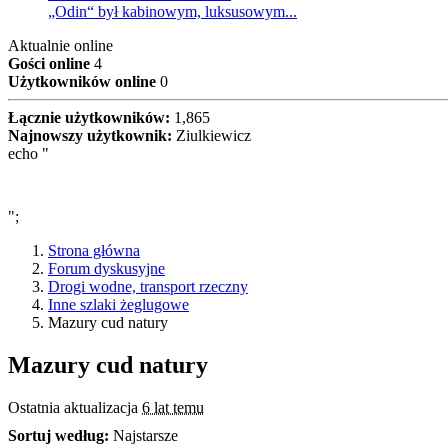
„Odin“ był kabinowym, luksusowym...
Aktualnie online
Gości online
4
Użytkowników online
0
Łącznie użytkowników:
1,865
Najnowszy użytkownik:
Ziulkiewicz
echo "
";
Strona główna
Forum dyskusyjne
Drogi wodne, transport rzeczny
Inne szlaki żeglugowe
Mazury cud natury
Mazury cud natury
Ostatnia aktualizacja
6 lat temu
Sortuj według:
Najstarsze