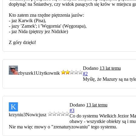
dopłynąć na Śniardwy, czy widok pasących się krów w miejscu gdz
Kto zatem zna rzędne piętrzenia jazów:
- jaz Karwik (Pisa),
- jazy 'Zamek'; i 'Węgornia' (Węgorapa),
- jaz Nida (piętrzy jez Nidzkie)
Z góry dzięki!
Dodano
13 lat temu
zbyszek1
Użytkownik
#2
Myślę, że Mazury są na tyle
Dodano
13 lat temu
K
#3
krzyniu3
Nowicjusz
Co do systemu Wielkich Jezior Ma
obawy - wszystkie obiekty są i m
Nie ma więc mowy o "zrenaturyzowaniu" tego systemu.