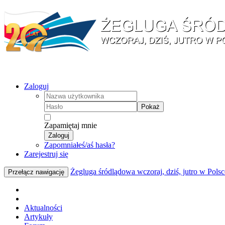
Zaloguj
Pokaż
Zapamiętaj mnie
Zaloguj
Zapomniałeś/aś hasła?
Zarejestruj się
Żegluga śródlądowa wczoraj, dziś, jutro w Polsc
Przełącz nawigację
Aktualności
Artykuły