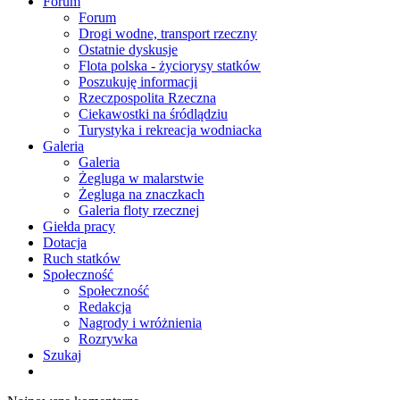
Forum
Forum
Drogi wodne, transport rzeczny
Ostatnie dyskusje
Flota polska - życiorysy statków
Poszukuję informacji
Rzeczpospolita Rzeczna
Ciekawostki na śródlądziu
Turystyka i rekreacja wodniacka
Galeria
Galeria
Żegluga w malarstwie
Żegluga na znaczkach
Galeria floty rzecznej
Giełda pracy
Dotacja
Ruch statków
Społeczność
Społeczność
Redakcja
Nagrody i wróżnienia
Rozrywka
Szukaj