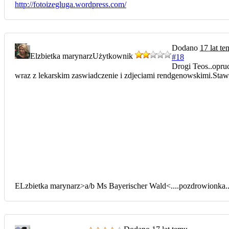
http://fotoizegluga.wordpress.com/
Dodano
17 lat t
Elzbietka marynarz
Użytkownik
#18
Drogi Teos..opru
wraz z lekarskim zaswiadczenie i zdjeciami rendgenowskimi.Stawka
ELzbietka marynarz>a/b Ms Bayerischer Wald<....pozdrowionka.