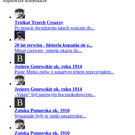
Najnowsze komentarze
Trójkąt Trzech Cesarzy
Po prawie dwudziestu latach wracam do...
20 lat serwisu - historia kopania się z...
Minął czerwiec, minęła okazja do...
B
Jezioro Genewskie ok. roku 1914
Panie Mirku znów z zapartym tchem przeczytałem...
Jezioro Genewskie ok. roku 1914
„Valais“ był parowym bocznokołowcem...
B
Zatoka Pomorska ok. 1910
Wspaniałe były te statki pasażerskie...
Zatoka Pomorska ok. 1910