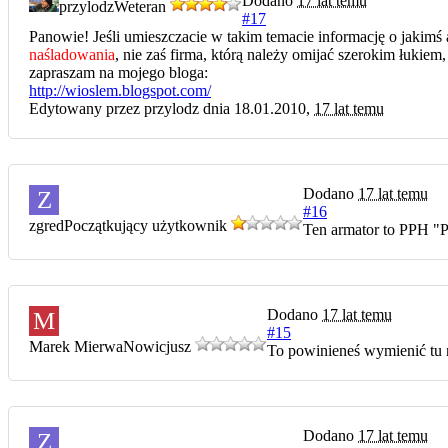
Dodano
17 lat temu
przylodz
Weteran
#17
Panowie! Jeśli umieszczacie w takim temacie informację o jakimś 
naśladowania
, nie zaś firma, którą należy omijać szerokim łukiem
zapraszam na mojego bloga:
http://wioslem.blogspot.com/
Edytowany przez przylodz dnia 18.01.2010,
17 lat temu
Dodano
17 lat temu
Z
#16
zgred
Początkujący użytkownik
Ten armator to PPH "
Dodano
17 lat temu
M
#15
Marek Mierwa
Nowicjusz
To powinieneś wymienić tu 
Dodano
17 lat temu
Z