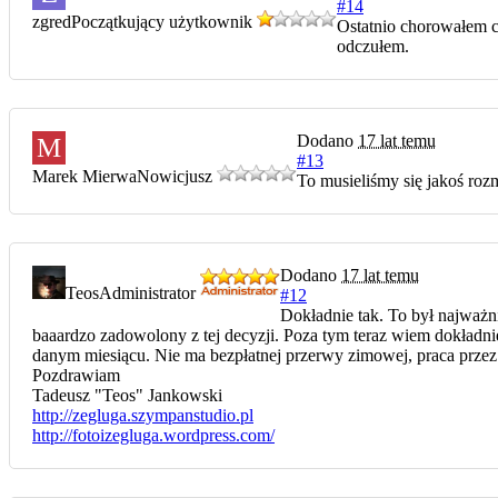
#14
zgred
Początkujący użytkownik
Ostatnio chorowałem c
odczułem.
Dodano
17 lat temu
M
#13
Marek Mierwa
Nowicjusz
To musieliśmy się jakoś rozm
Dodano
17 lat temu
Teos
Administrator
#12
Dokładnie tak. To był najważni
baaardzo zadowolony z tej decyzji. Poza tym teraz wiem dokładn
danym miesiącu. Nie ma bezpłatnej przerwy zimowej, praca przez c
Pozdrawiam
Tadeusz "Teos" Jankowski
http://zegluga.szympanstudio.pl
http://fotoizegluga.wordpress.com/