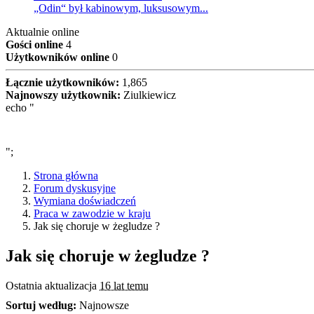
„Odin“ był kabinowym, luksusowym...
Aktualnie online
Gości online
4
Użytkowników online
0
Łącznie użytkowników:
1,865
Najnowszy użytkownik:
Ziulkiewicz
echo "
";
Strona główna
Forum dyskusyjne
Wymiana doświadczeń
Praca w zawodzie w kraju
Jak się choruje w żegludze ?
Jak się choruje w żegludze ?
Ostatnia aktualizacja
16 lat temu
Sortuj według:
Najnowsze