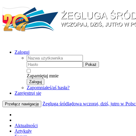
Zaloguj
Pokaż
Zapamiętaj mnie
Zaloguj
Zapomniałeś/aś hasła?
Zarejestruj się
Żegluga śródlądowa wczoraj, dziś, jutro w Polsc
Przełącz nawigację
Aktualności
Artykuły