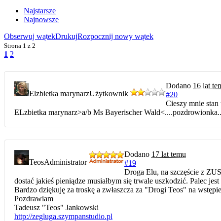
Najstarsze
Najnowsze
Obserwuj wątek
Drukuj
Rozpocznij nowy wątek
Strona
1 z 2
1
2
Dodano
16 lat t
Elzbietka marynarz
Użytkownik
#20
Cieszy mnie stan 
ELzbietka marynarz>a/b Ms Bayerischer Wald<....pozdrowionka.
Dodano
17 lat temu
Teos
Administrator
#19
Droga Elu, na szczęście z ZU
dostać jakieś pieniądze musiałbym się trwale uszkodzić. Palec je
Bardzo dziękuję za troskę a zwłaszcza za "Drogi Teos" na wstępie 
Pozdrawiam
Tadeusz "Teos" Jankowski
http://zegluga.szympanstudio.pl