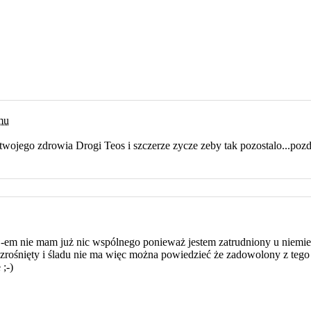
emu
twojego zdrowia Drogi Teos i szczerze zycze zeby tak pozostalo...poz
.
S-em nie mam już nic wspólnego ponieważ jestem zatrudniony u niemi
st zrośnięty i śladu nie ma więc można powiedzieć że zadowolony z tego
;-)