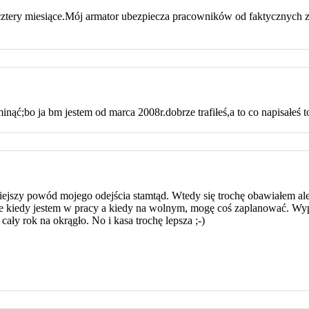
ztery miesiące.Mój armator ubezpiecza pracowników od faktycznych z
inąć;bo ja bm jestem od marca 2008r.dobrze trafiłeś,a to co napisałeś 
ejszy powód mojego odejścia stamtąd. Wtedy się trochę obawiałem ale 
ie kiedy jestem w pracy a kiedy na wolnym, mogę coś zaplanować. Wyp
ały rok na okrągło. No i kasa trochę lepsza ;-)