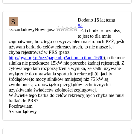
Dodano
15 lat temu
S
#3
szczurladowy
Nowicjusz
Jeśli chodzi o przepisy,
to jest to dla mnie
zagmatwane, bo z tego co wyczytałem na stronach PZŻ, jeśli
używam barki do celów rekreacyjnych, to nie muszę jej
chyba rejestrować w PRS (patrz
http://pya.org.pl/pzz/page.php?action...ction=1690
), o ile moc
silnika nie przekracza 15kW nie potrzeba żadnej rejestracji. Z
cytowanego tam rozporządzenia wynika, że statki używane
wyłącznie do uprawiania sportu lub rekreacji (tj. jachty
śródlądowe)o mocy silników mniejszej niż 75 kW są
zwolnione są z obowiązku przeglądów technicznych i
uzyskiwania świadectw zdolności żeglugowej.
W świetle tego barka do celów rekreacyjnych chyba nie musi
trafiać do PRS?
Pozdrawiam,
Szczur lądowy