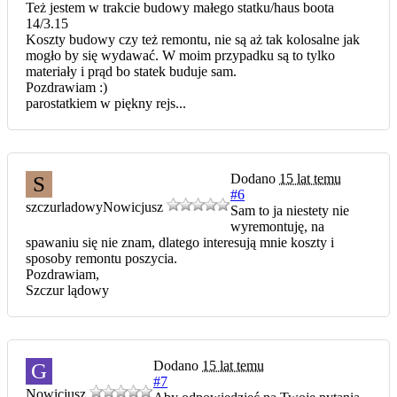
Też jestem w trakcie budowy małego statku/haus boota
14/3.15
Koszty budowy czy też remontu, nie są aż tak kolosalne jak
mogło by się wydawać. W moim przypadku są to tylko
materiały i prąd bo statek buduje sam.
Pozdrawiam :)
parostatkiem w piękny rejs...
Dodano
15 lat temu
S
#6
szczurladowy
Nowicjusz
Sam to ja niestety nie
wyremontuję, na
spawaniu się nie znam, dlatego interesują mnie koszty i
sposoby remontu poszycia.
Pozdrawiam,
Szczur lądowy
Dodano
15 lat temu
G
#7
Nowicjusz