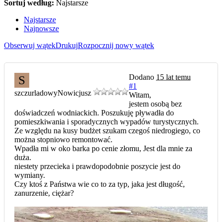
Sortuj według:
Najstarsze
Najstarsze
Najnowsze
Obserwuj wątek
Drukuj
Rozpocznij nowy wątek
Dodano
15 lat temu
S
#1
szczurladowy
Nowicjusz
Witam,
jestem osobą bez
doświadczeń wodniackich. Poszukuję pływadła do
pomieszkiwania i sporadycznych wypadów turystycznych.
Ze względu na kusy budżet szukam czegoś niedrogiego, co
można stopniowo remontować.
Wpadła mi w oko barka po cenie złomu, Jest dla mnie za
duża.
niestety przecieka i prawdopodobnie poszycie jest do
wymiany.
Czy ktoś z Państwa wie co to za typ, jaka jest długość,
zanurzenie, ciężar?