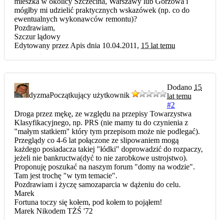
mieszka w okolicy Szczecina, Warszawy lub Gorzowa i
mógłby mi udzielić praktycznych wskazówek (np. co do
ewentualnych wykonawców remontu)?
Pozdrawiam,
Szczur lądowy
Edytowany przez Apis dnia 10.04.2011,
15 lat temu
Dodano
15
dyzma
Początkujący użytkownik
lat temu
#2
Droga przez mękę, ze względu na przepisy Towarzystwa
Klasyfikacyjnego, np. PRS (nie mamy tu do czynienia z
"małym statkiem" który tym przepisom może nie podlegać).
Przeglądy co 4-6 lat połączone ze slipowaniem mogą
każdego posiadacza takiej "łódki" doprowadzić do rozpaczy,
jeżeli nie bankructwa(dyć to nie zarobkowe ustrojstwo).
Proponuję poszukać na naszym forum "domy na wodzie".
Tam jest trochę "w tym temacie".
Pozdrawiam i życzę samozaparcia w dążeniu do celu.
Marek
Fortuna toczy się kołem, pod kołem to pojąłem!
Marek Nikodem TŻŚ '72