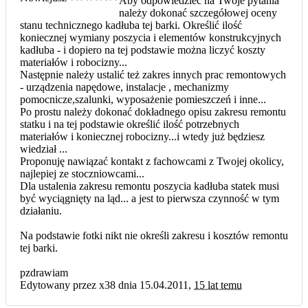
Aby odpowiedzieć na Twoje pytania
należy dokonać szczegółowej oceny
stanu technicznego kadłuba tej barki. Określić ilość
koniecznej wymiany poszycia i elementów konstrukcyjnych
kadłuba - i dopiero na tej podstawie można liczyć koszty
materiałów i robocizny...
Następnie należy ustalić też zakres innych prac remontowych
- urządzenia napędowe, instalacje , mechanizmy
pomocnicze,szalunki, wyposażenie pomieszczeń i inne...
Po prostu należy dokonać dokładnego opisu zakresu remontu
statku i na tej podstawie określić ilość potrzebnych
materiałów i koniecznej robocizny...i wtedy już będziesz
wiedział ...
Proponuję nawiązać kontakt z fachowcami z Twojej okolicy,
najlepiej ze stoczniowcami...
Dla ustalenia zakresu remontu poszycia kadłuba statek musi
być wyciągnięty na ląd... a jest to pierwsza czynność w tym
działaniu.
Na podstawie fotki nikt nie określi zakresu i kosztów remontu
tej barki.
pzdrawiam
Edytowany przez x38 dnia 15.04.2011,
15 lat temu