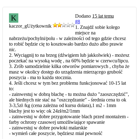
Dodano
15 lat temu
K
#8
kaczor_g
Użytkownik
1. Znajdź sobie kolego
miejsce na
nabrzeżu/pochylni/polu - w zależności od tego gdzie chcesz
to robić będzie cię to kosztowało bardzo dużo albo prawie
nic.
2. Wyciągnij to na brzeg (dźwigiem lub jakkolwiek) - możesz
poczekać na wysoką wodę , na 60% będzie w czerwcu/lipcu.
3. Zrób samodzielnie kilka otworów pomiarowych , chyba że
masz w okolicy dostęp do urządzenia mierzącego grubość
poszycia - ma to każda stocznia.
4. Jeśli chcesz w tym bez problemu funkcjonować 10-15 lat
to:
- zainwestuj w dobrą blachę - tu można dużo "zaoszczędzić",
ale biednych nie stać na "oszczędzanie" - średnia cena to ok
3-3,5zł /kg (cena zależna od kursu dolara),1 m2 - 1mm
blachy jest to więc ok 24zł/m2/1mm
- zainwestuj w dobre przygotowanie blach przed montażem -
farby ochrony czasowej umożliwiające spawanie
- zainwestuj w dobre powłoki malarskie
- wymień całe poszycie, będziesz miał pewność