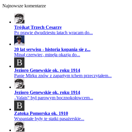
Najnowsze komentarze
Trójkąt Trzech Cesarzy
Po prawie dwudziestu latach wracam do...
20 lat serwisu - historia kopania się z...
Minął czerwiec, minęła okazja do...
B
Jezioro Genewskie ok. roku 1914
Panie Mirku znów z zapartym tchem przeczytałem...
Jezioro Genewskie ok. roku 1914
„Valais“ był parowym bocznokołowcem...
B
Zatoka Pomorska ok. 1910
Wspaniałe były te statki pasażerskie...