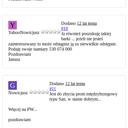
Dodano
12 lat temu
Y
#10
Yahoo
Nowicjusz
Ja również poszukuję takiej
barki ... jeżeli nie jesteś
zainteresowany to może odstąpisz ją za niewielkie odstępne.
Podaję swoje namiary 530 074 000
Pozdrawiam
Janusz
Dodano
12 lat temu
G
#11
Nowicjusz
Jest do zbycia prom międzybrzegowy
typu San, w stanie dobrym...
Więcej na PW...
pozdrawiam