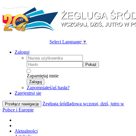
Select Language
▼
Zaloguj
Pokaż
Zapamiętaj mnie
Zaloguj
Zapomniałeś/aś hasła?
Zarejestruj się
Żegluga śródlądowa wczoraj, dziś, jutro w
Przełącz nawigację
Polsce i Europie
Aktualności