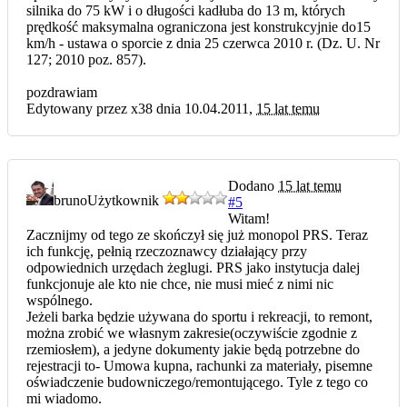
silnika do 75 kW i o długości kadłuba do 13 m, których
prędkość maksymalna ograniczona jest konstrukcyjnie do15
km/h - ustawa o sporcie z dnia 25 czerwca 2010 r. (Dz. U. Nr
127; 2010 poz. 857).
pozdrawiam
Edytowany przez x38 dnia 10.04.2011,
15 lat temu
Dodano
15 lat temu
bruno
Użytkownik
#5
Witam!
Zacznijmy od tego ze skończył się już monopol PRS. Teraz
ich funkcję, pełnią rzeczoznawcy działający przy
odpowiednich urzędach żeglugi. PRS jako instytucja dalej
funkcjonuje ale kto nie chce, nie musi mieć z nimi nic
wspólnego.
Jeżeli barka będzie używana do sportu i rekreacji, to remont,
można zrobić we własnym zakresie(oczywiście zgodnie z
rzemiosłem), a jedyne dokumenty jakie będą potrzebne do
rejestracji to- Umowa kupna, rachunki za materiały, pisemne
oświadczenie budowniczego/remontującego. Tyle z tego co
mi wiadomo.