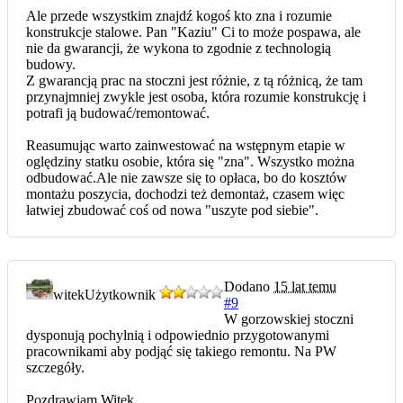
Ale przede wszystkim znajdź kogoś kto zna i rozumie
konstrukcje stalowe. Pan "Kaziu" Ci to może pospawa, ale
nie da gwarancji, że wykona to zgodnie z technologią
budowy.
Z gwarancją prac na stoczni jest różnie, z tą różnicą, że tam
przynajmniej zwykle jest osoba, która rozumie konstrukcję i
potrafi ją budować/remontować.
Reasumując warto zainwestować na wstępnym etapie w
oględziny statku osobie, która się "zna". Wszystko można
odbudować.Ale nie zawsze się to opłaca, bo do kosztów
montażu poszycia, dochodzi też demontaż, czasem więc
łatwiej zbudować coś od nowa "uszyte pod siebie".
Dodano
15 lat temu
witek
Użytkownik
#9
W gorzowskiej stoczni
dysponują pochylnią i odpowiednio przygotowanymi
pracownikami aby podjąć się takiego remontu. Na PW
szczegóły.
Pozdrawiam Witek