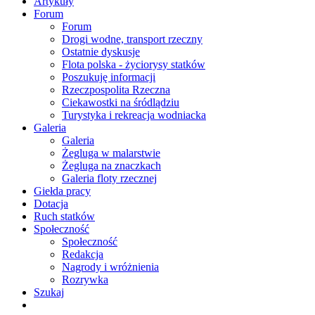
Artykuły
Forum
Forum
Drogi wodne, transport rzeczny
Ostatnie dyskusje
Flota polska - życiorysy statków
Poszukuję informacji
Rzeczpospolita Rzeczna
Ciekawostki na śródlądziu
Turystyka i rekreacja wodniacka
Galeria
Galeria
Żegluga w malarstwie
Żegluga na znaczkach
Galeria floty rzecznej
Giełda pracy
Dotacja
Ruch statków
Społeczność
Społeczność
Redakcja
Nagrody i wróżnienia
Rozrywka
Szukaj