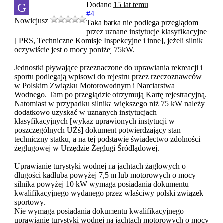
Dodano
15 lat temu
G
#4
Nowicjusz
Taka barka nie podlega przeglądom
przez uznane instytucje klasyfikacyjne
[ PRS, Techniczne Komisje Inspekcyjne i inne], jeżeli silnik
oczywiście jest o mocy poniżej 75kW.
Jednostki pływające przeznaczone do uprawiania rekreacji i
sportu podlegają wpisowi do rejestru przez rzeczoznawców
w Polskim Związku Motorowodnym i Narciarstwa
Wodnego. Tam po przeglądzie otrzymują Kartę rejestracyjną.
Natomiast w przypadku silnika większego niż 75 kW należy
dodatkowo uzyskać w uznanych instytucjach
klasyfikacyjnych [wykaz uprawionych instytucji w
poszczególnych UŻś] dokument potwierdzający stan
techniczny statku, a na tej podstawie świadectwo zdolności
żeglugowej w Urzędzie Żeglugi Śródlądowej.
Uprawianie turystyki wodnej na jachtach żaglowych o
długości kadłuba powyżej 7,5 m lub motorowych o mocy
silnika powyżej 10 kW wymaga posiadania dokumentu
kwalifikacyjnego wydanego przez właściwy polski związek
sportowy.
Nie wymaga posiadania dokumentu kwalifikacyjnego
uprawianie turystyki wodnej na jachtach motorowych o mocy