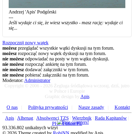
Andrzej 'Apis' Podgórski
---
Jeśli wydaje ci się, że wiesz wszystko - masz rację: wydaje ci
się...
Rozpocznij nowy wątek
możesz
przeglądać wszystkie wątki dyskusji na tym forum.
możesz
rozpocząć nowy wątek dyskusji na tym forum.
nie możesz
odpowiadać na posty w tym wątku dyskusji.
nie możesz
rozpocząć ankietę na tym forum.
nie możesz
dodawać załączniki w tym forum.
nie możesz
pobierać załączniki na tym forum.
Moderator:
Administrator
Copyright © 2006 - 2026 Żegluga śródlądowa wczoraj, dziś, jutro
w Polsce i Europie
Graphic design by
Apis
O nas
|
Polityka prywatności
|
Nasze zasady
|
Kontakt
Apis
|
Alhenag
|
Absolwenci TZS
|
Wierzbnik
|
Rada Kapitanów
|
PHP-Fusion PL
93.336.802 unikalnych wizyt
© 2026 Theme created by
RobiNN
modified by Apis