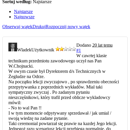
Sortuj według:
Najstarsze
Najstarsze
Najnowsze
Obserwuj wątek
Drukuj
Rozpocznij nowy wątek
Dodano
20 lat temu
Wladek
Użytkownik
#1
W cawrtej klasie
technikum przedmiotu zawodowego uczył nas Pan
W.Chojnacki.
W owym czasie był Dyrektorem d/s Technicznych w
Żegludze na Odrze.
Na początku lekcji zwyczajowo , po sprawdzeniu obecności
przepytywanka z poprzednich wykładów. Mial taki
sympatyczny zwyczaj . Po zadanym pytaniu
nieszczęśnikowi, który trafil przed oblicze wykladowcy
mówil:
- No to wal Pan !!
I w tym momencie odpytywany sprzedawał / jak umial /
swoją wiedzę na zadane pytanie.
Taki ceremonial powtarzał się prawie na kazdej Jego lekcji.
Jednegoż razu scenariusz lekcji przebiega normalnie, do