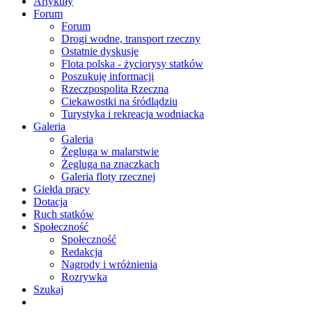
Artykuły
Forum
Forum
Drogi wodne, transport rzeczny
Ostatnie dyskusje
Flota polska - życiorysy statków
Poszukuję informacji
Rzeczpospolita Rzeczna
Ciekawostki na śródlądziu
Turystyka i rekreacja wodniacka
Galeria
Galeria
Żegluga w malarstwie
Żegluga na znaczkach
Galeria floty rzecznej
Giełda pracy
Dotacja
Ruch statków
Społeczność
Społeczność
Redakcja
Nagrody i wróżnienia
Rozrywka
Szukaj