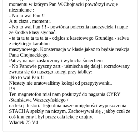
momentu w którym Pan W.Chojnacki powtórzyl swoje
niezmienne :
- No to wal Pan !!
A tu cisza , moment i
- No to wal Pan !!! - powtórka polecenia nauczyciela i nagle
ze środka klasy slychać:
- ta ta ta ta ta ta ta ta - odgłos z kasetowego Grundiga - salwa
z ciężkiego karabinu
maszynowego. Konsternacja w klasie jakaż to będzie reakcja
Pana Chojnackiego.
Patrzy na nas zaskoczony i wybucha śmiechem
- No Panowie pyszny zart - uśmiecha się dalej i rozradowany
zwraca się do naszego kolegi przy tablicy:
-No to wal Pan!!!
Niestety nie uratowaliśmy kolegi od przepytywanki.
P,S.
Ten magnetofon miał nam posłurzyć do nagrania CYRY
/Stanisława Waszczyńskiego /
na lekcji histori. Tego dnia nasze umijętności wypuszczenia
STACHA spełzły na niczym, Zachowywał się , jakby czuł że
coś knujemy i byl przez cała lekcję czujny.
Władek 75 Vd