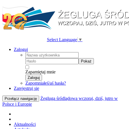
Select Language
▼
Zaloguj
Pokaż
Zapamiętaj mnie
Zaloguj
Zapomniałeś/aś hasła?
Zarejestruj się
Żegluga śródlądowa wczoraj, dziś, jutro w
Przełącz nawigację
Polsce i Europie
Aktualności