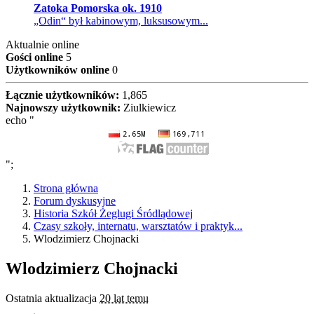
Zatoka Pomorska ok. 1910
„Odin“ był kabinowym, luksusowym...
Aktualnie online
Gości online
5
Użytkowników online
0
Łącznie użytkowników:
1,865
Najnowszy użytkownik:
Ziulkiewicz
echo "
";
Strona główna
Forum dyskusyjne
Historia Szkół Żeglugi Śródlądowej
Czasy szkoły, internatu, warsztatów i praktyk...
Wlodzimierz Chojnacki
Wlodzimierz Chojnacki
Ostatnia aktualizacja
20 lat temu