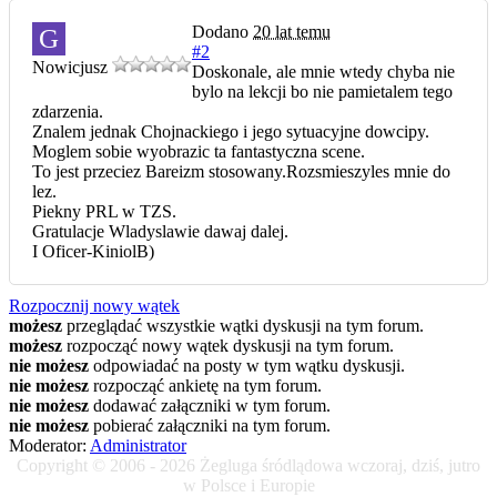
Dodano
20 lat temu
G
#2
Nowicjusz
Doskonale, ale mnie wtedy chyba nie
bylo na lekcji bo nie pamietalem tego
zdarzenia.
Znalem jednak Chojnackiego i jego sytuacyjne dowcipy.
Moglem sobie wyobrazic ta fantastyczna scene.
To jest przeciez Bareizm stosowany.Rozsmieszyles mnie do
lez.
Piekny PRL w TZS.
Gratulacje Wladyslawie dawaj dalej.
I Oficer-KiniolB)
Rozpocznij nowy wątek
możesz
przeglądać wszystkie wątki dyskusji na tym forum.
możesz
rozpocząć nowy wątek dyskusji na tym forum.
nie możesz
odpowiadać na posty w tym wątku dyskusji.
nie możesz
rozpocząć ankietę na tym forum.
nie możesz
dodawać załączniki w tym forum.
nie możesz
pobierać załączniki na tym forum.
Moderator:
Administrator
Copyright © 2006 - 2026 Żegluga śródlądowa wczoraj, dziś, jutro
w Polsce i Europie