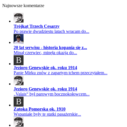
Najnowsze komentarze
Trójkąt Trzech Cesarzy
Po prawie dwudziestu latach wracam do...
20 lat serwisu - historia kopania się z...
Minął czerwiec, minęła okazja do...
B
Jezioro Genewskie ok. roku 1914
Panie Mirku znów z zapartym tchem przeczytałem...
Jezioro Genewskie ok. roku 1914
„Valais“ był parowym bocznokołowcem...
B
Zatoka Pomorska ok. 1910
Wspaniałe były te statki pasażerskie...