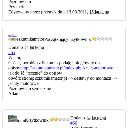
Pozdrawiam
Przemek
Edytowany przez przemek dnia 13.08.2011,
15 lat temu
szkutnikamator
Początkujący użytkownik
Dodano
14 lat temu
#65
Witam,
Coś się porobiło z linkami - podaję link główny do
opisów
http://szkutnikamator.pl/index.php/ze...y-motorowe
jak dojść "ręcznie" do opisów :
otwórz stronę: szkutnikamator.pl -->Zestawy do montażu -->
jachty motorowe
Pozdrawiam serdecznie
Adam
Dodano
14 lat temu
tomil
Użytkownik
#66