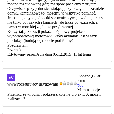
mocno rozbudowaną górę ma spore problemy z dryfem.
Oczywiście przy jednostce stojącej przy brzegu, na zasadzie
domku kempingowego, możemy to wszystko pominąć.
Jednak tego typu jednostki sprawnie pływają w długie rejsy
nie tylko po rzekach i kanałach, ale także po jeziorach, a
nawet w morskiej żegludze przybrzeżnej.
Korzystając z okazji pokaże mój nowy projekcik
wypornościowej motorówki, który aktualnie jest w fazie
produkcji (budują się modele pod formy)
Pozdrawiam
Przemek
Edytowany przez Apis dnia 05.12.2015,
11 lat temu
Dodano
12 lat
W
temu
www
Początkujący użytkownik
#68
Mam nadzieję
Przemku że wrócisz i pokażesz kolejne projekty. A może i
realizacje ?