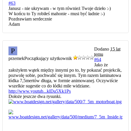
#63
Janusz - nie ukrywam - w tym również Twoje dzieło :-)
W końcu to Ty robiłeś mahonie - musi być ładnie :-)
Pozdrawiam serdecznie
Adam
Dodano
15 lat
P
temu
przemek
Początkujący użytkownik
#64
Jako że
założyłem wątek między innymi po to, by pokazać projekcik,
pozwolę sobie, pochwalić się innym. Tym razem laminatowa
łódka 7,5mertów długa, w formie animowanej. Oczywiście
wszelkie sugestie co do łódki mile widziane.
http://www.youtub...klDa5Xk1Ps
Dołoże jeszcze dwa rysunki.