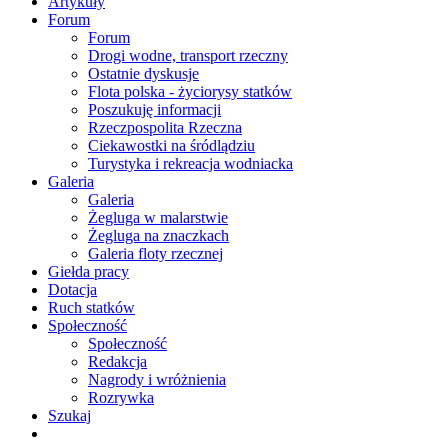
Artykuły
Forum
Forum
Drogi wodne, transport rzeczny
Ostatnie dyskusje
Flota polska - życiorysy statków
Poszukuję informacji
Rzeczpospolita Rzeczna
Ciekawostki na śródlądziu
Turystyka i rekreacja wodniacka
Galeria
Galeria
Żegluga w malarstwie
Żegluga na znaczkach
Galeria floty rzecznej
Giełda pracy
Dotacja
Ruch statków
Społeczność
Społeczność
Redakcja
Nagrody i wróżnienia
Rozrywka
Szukaj