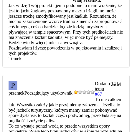
Witaj Przemku,
Jak widzę Twój projekt i jemu podobne to mam wrażenie, że
jest to jacht żaglowy pozbawiony masztu i żagli, no może
jeszcze trochę zmodyfikowany jest kadłub. Rozumiem, że
mocno zakorzenione wzorce trudno zmienić i zaproponować
coś innego, coś co bardziej będzie łodzią turystyczną
pływającą w tempie spacerowym. Przy tych prędkościach nie
ma znaczenia kształt kadłuba, więc może być pełniejszy.
Będzie wtedy więcej miejsca wewnątrz.
Pozdrawiam i życzę powodzenia w pojektowaniu i zealizacji
tych projektów.
Tomek
Dodano
14 lat
P
temu
przemek
Początkujący użytkownik
#67
To nie całkiem
tak. Wszystko zależy jakie przyjmiemy założenia. Jeżeli a to
być jachcik turystyczny, którym mamy zamiar pokonywać
spore dystanse, to kształt części podwodnej, przekłada się na
prędkość i zużycie paliwa.
To co wystaje ponad wodą to przede wszystkim opory
powietrza. Wiele tego typu jachcików właśnie ze względu na