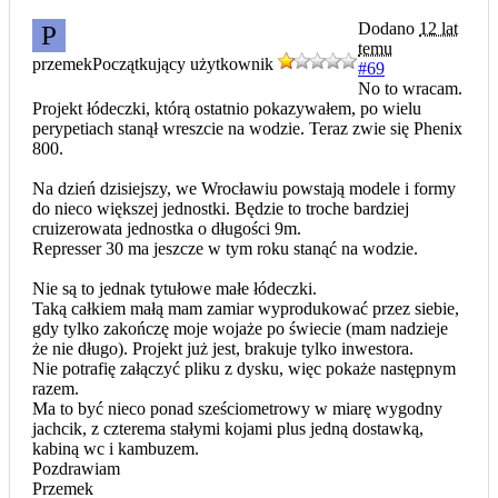
Dodano
12 lat
P
temu
przemek
Początkujący użytkownik
#69
No to wracam.
Projekt łódeczki, którą ostatnio pokazywałem, po wielu
perypetiach stanął wreszcie na wodzie. Teraz zwie się Phenix
800.
Na dzień dzisiejszy, we Wrocławiu powstają modele i formy
do nieco większej jednostki. Będzie to troche bardziej
cruizerowata jednostka o długości 9m.
Represser 30 ma jeszcze w tym roku stanąć na wodzie.
Nie są to jednak tytułowe małe łódeczki.
Taką całkiem małą mam zamiar wyprodukować przez siebie,
gdy tylko zakończę moje wojaże po świecie (mam nadzieje
że nie długo). Projekt już jest, brakuje tylko inwestora.
Nie potrafię załączyć pliku z dysku, więc pokaże następnym
razem.
Ma to być nieco ponad sześciometrowy w miarę wygodny
jachcik, z czterema stałymi kojami plus jedną dostawką,
kabiną wc i kambuzem.
Pozdrawiam
Przemek