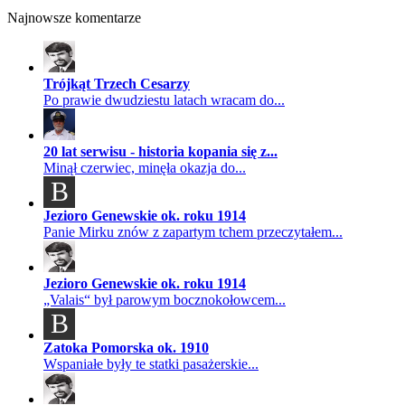
Najnowsze komentarze
Trójkąt Trzech Cesarzy
Po prawie dwudziestu latach wracam do...
20 lat serwisu - historia kopania się z...
Minął czerwiec, minęła okazja do...
B
Jezioro Genewskie ok. roku 1914
Panie Mirku znów z zapartym tchem przeczytałem...
Jezioro Genewskie ok. roku 1914
„Valais“ był parowym bocznokołowcem...
B
Zatoka Pomorska ok. 1910
Wspaniałe były te statki pasażerskie...