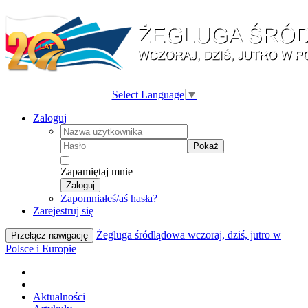
Select Language
▼
Zaloguj
Pokaż
Zapamiętaj mnie
Zaloguj
Zapomniałeś/aś hasła?
Zarejestruj się
Żegluga śródlądowa wczoraj, dziś, jutro w
Przełącz nawigację
Polsce i Europie
Aktualności