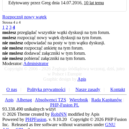
Edytowany przez Greg dnia 14.07.2016,
10 lat temu
Rozpocznij nowy wątek
Strona
4 z 4
1
2
3
4
możesz
przeglądać wszystkie wątki dyskusji na tym forum.
możesz
rozpocząć nowy wątek dyskusji na tym forum.
nie możesz
odpowiadać na posty w tym wątku dyskusji.
nie możesz
rozpocząć ankietę na tym forum.
nie możesz
dodawać załączniki w tym forum.
nie możesz
pobierać załączniki na tym forum.
Moderator:
Administrator
Copyright © 2006 - 2026 Żegluga śródlądowa wczoraj, dziś, jutro
w Polsce i Europie
Graphic design by
Apis
O nas
|
Polityka prywatności
|
Nasze zasady
|
Kontakt
Apis
|
Alhenag
|
Absolwenci TZS
|
Wierzbnik
|
Rada Kapitanów
|
PHP-Fusion PL
93.338.490 unikalnych wizyt
© 2026 Theme created by
RobiNN
modified by Apis
Powered by
PHPFusion
. v. 9.10.20 Copyright © 2026 PHP Fusion
Inc. Released as free software without warranties under
GNU