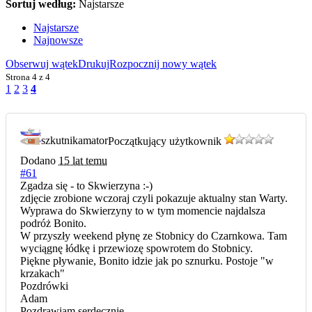
Sortuj według:
Najstarsze
Najstarsze
Najnowsze
Obserwuj wątek
Drukuj
Rozpocznij nowy wątek
Strona
4 z 4
1
2
3
4
szkutnikamator
Początkujący użytkownik
Dodano
15 lat temu
#61
Zgadza się - to Skwierzyna :-)
zdjęcie zrobione wczoraj czyli pokazuje aktualny stan Warty.
Wyprawa do Skwierzyny to w tym momencie najdalsza
podróż Bonito.
W przyszły weekend płynę ze Stobnicy do Czarnkowa. Tam
wyciągnę łódkę i przewiozę spowrotem do Stobnicy.
Piękne pływanie, Bonito idzie jak po sznurku. Postoje "w
krzakach"
Pozdrówki
Adam
Pozdrawiam serdecznie