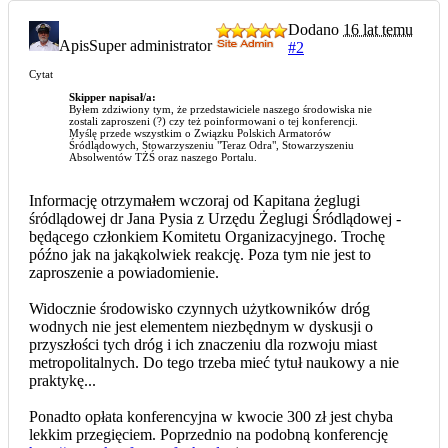
Dodano
16 lat temu
Apis
Super administrator
#2
Cytat
Skipper napisał/a:
Byłem zdziwiony tym, że przedstawiciele naszego środowiska nie
zostali zaproszeni (?) czy też poinformowani o tej konferencji.
Myślę przede wszystkim o Związku Polskich Armatorów
Śródlądowych, Stowarzyszeniu "Teraz Odra", Stowarzyszeniu
Absolwentów TŻŚ oraz naszego Portalu.
Informację otrzymałem wczoraj od Kapitana żeglugi
śródlądowej dr Jana Pysia z Urzędu Żeglugi Śródlądowej -
będącego członkiem Komitetu Organizacyjnego. Trochę
późno jak na jakąkolwiek reakcję. Poza tym nie jest to
zaproszenie a powiadomienie.
Widocznie środowisko czynnych użytkowników dróg
wodnych nie jest elementem niezbędnym w dyskusji o
przyszłości tych dróg i ich znaczeniu dla rozwoju miast
metropolitalnych. Do tego trzeba mieć tytuł naukowy a nie
praktykę...
Ponadto opłata konferencyjna w kwocie 300 zł jest chyba
lekkim przegięciem. Poprzednio na podobną konferencję