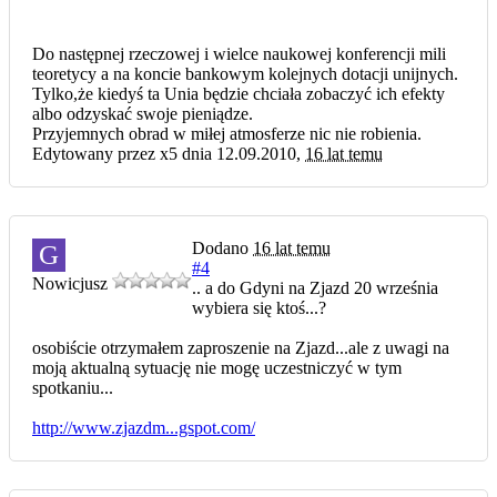
Do następnej rzeczowej i wielce naukowej konferencji mili
teoretycy a na koncie bankowym kolejnych dotacji unijnych.
Tylko,że kiedyś ta Unia będzie chciała zobaczyć ich efekty
albo odzyskać swoje pieniądze.
Przyjemnych obrad w miłej atmosferze nic nie robienia.
Edytowany przez x5 dnia 12.09.2010,
16 lat temu
Dodano
16 lat temu
G
#4
Nowicjusz
.. a do Gdyni na Zjazd 20 września
wybiera się ktoś...?
osobiście otrzymałem zaproszenie na Zjazd...ale z uwagi na
moją aktualną sytuację nie mogę uczestniczyć w tym
spotkaniu...
http://www.zjazdm...gspot.com/