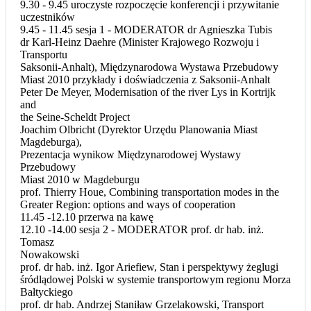
9.30 - 9.45 uroczyste rozpoczęcie konferencji i przywitanie
uczestników
9.45 - 11.45 sesja 1 - MODERATOR dr Agnieszka Tubis
dr Karl-Heinz Daehre (Minister Krajowego Rozwoju i
Transportu
Saksonii-Anhalt), Międzynarodowa Wystawa Przebudowy
Miast 2010 przykłady i doświadczenia z Saksonii-Anhalt
Peter De Meyer, Modernisation of the river Lys in Kortrijk
and
the Seine-Scheldt Project
Joachim Olbricht (Dyrektor Urzędu Planowania Miast
Magdeburga),
Prezentacja wynikow Międzynarodowej Wystawy
Przebudowy
Miast 2010 w Magdeburgu
prof. Thierry Houe, Combining transportation modes in the
Greater Region: options and ways of cooperation
11.45 -12.10 przerwa na kawę
12.10 -14.00 sesja 2 - MODERATOR prof. dr hab. inż.
Tomasz
Nowakowski
prof. dr hab. inż. Igor Ariefiew, Stan i perspektywy żeglugi
śródlądowej Polski w systemie transportowym regionu Morza
Bałtyckiego
prof. dr hab. Andrzej Staniław Grzelakowski, Transport