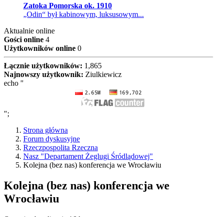
Zatoka Pomorska ok. 1910
„Odin“ był kabinowym, luksusowym...
Aktualnie online
Gości online
4
Użytkowników online
0
Łącznie użytkowników:
1,865
Najnowszy użytkownik:
Ziulkiewicz
echo "
";
Strona główna
Forum dyskusyjne
Rzeczpospolita Rzeczna
Nasz "Departament Żeglugi Śródlądowej"
Kolejna (bez nas) konferencja we Wrocławiu
Kolejna (bez nas) konferencja we
Wrocławiu