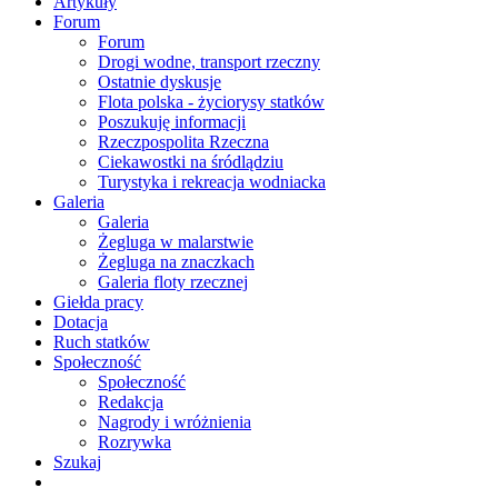
Artykuły
Forum
Forum
Drogi wodne, transport rzeczny
Ostatnie dyskusje
Flota polska - życiorysy statków
Poszukuję informacji
Rzeczpospolita Rzeczna
Ciekawostki na śródlądziu
Turystyka i rekreacja wodniacka
Galeria
Galeria
Żegluga w malarstwie
Żegluga na znaczkach
Galeria floty rzecznej
Giełda pracy
Dotacja
Ruch statków
Społeczność
Społeczność
Redakcja
Nagrody i wróżnienia
Rozrywka
Szukaj