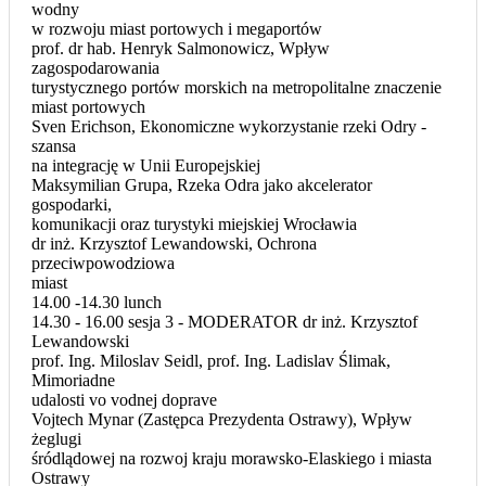
wodny
w rozwoju miast portowych i megaportów
prof. dr hab. Henryk Salmonowicz, Wpływ
zagospodarowania
turystycznego portów morskich na metropolitalne znaczenie
miast portowych
Sven Erichson, Ekonomiczne wykorzystanie rzeki Odry -
szansa
na integrację w Unii Europejskiej
Maksymilian Grupa, Rzeka Odra jako akcelerator
gospodarki,
komunikacji oraz turystyki miejskiej Wrocławia
dr inż. Krzysztof Lewandowski, Ochrona
przeciwpowodziowa
miast
14.00 -14.30 lunch
14.30 - 16.00 sesja 3 - MODERATOR dr inż. Krzysztof
Lewandowski
prof. Ing. Miloslav Seidl, prof. Ing. Ladislav Ślimak,
Mimoriadne
udalosti vo vodnej doprave
Vojtech Mynar (Zastępca Prezydenta Ostrawy), Wpływ
żeglugi
śródlądowej na rozwoj kraju morawsko-Elaskiego i miasta
Ostrawy