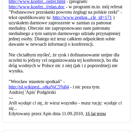
http://www.konfer...onfer.html
- (program:
http://www.konfer...l/plan.doc
- w programi m.in. mój referat
"Podstawowe przesłanki powrotu żeglugi na polskie rzeki" -
tekst opublikowany tu:
http://www.zeglug...cle_id=171
)
uzyskałem darmowe zaproszenie w zamian za patronat
medialny. Obecnie nie zaproponowano nam patronatu
medialnego a tym samym darmowego udziału przynajmniej
jednej osoby. Dlatego też teraz całkiem odpuściłem sobie
dawanie w newsach informacji o konferencji.
Nie chciałbym myśleć, że zysk i dofinansowanie unijne dla
uczelni to jedyny cel organizowania tej konferencji, bo dla
dróg wodnych w Polsce nic z niej (jak i z poprzedniej) nie
wynika.
"Wrocław miastem spotkań" -
http://pl.wikiped...otka%C5%84
- i nic poza tym.
Andrzej 'Apis' Podgórski
---
Jeśli wydaje ci się, że wiesz wszystko - masz rację: wydaje ci
się...
Edytowany przez Apis dnia 11.09.2010,
16 lat temu