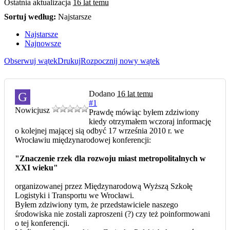
Ostatnia aktualizacja
16 lat temu
Sortuj według:
Najstarsze
Najstarsze
Najnowsze
Obserwuj wątek
Drukuj
Rozpocznij nowy wątek
Dodano
16 lat temu
G
#1
Nowicjusz
Prawdę mówiąc byłem zdziwiony
kiedy otrzymałem wczoraj informację
o kolejnej mającej sią odbyć 17 września 2010 r. we
Wrocławiu międzynarodowej konferencji:
"Znaczenie rzek dla rozwoju miast metropolitalnych w
XXI wieku"
organizowanej przez Międzynarodową Wyższą Szkołę
Logistyki i Transportu we Wrocławi.
Byłem zdziwiony tym, że przedstawiciele naszego
środowiska nie zostali zaproszeni (?) czy też poinformowani
o tej konferencji.