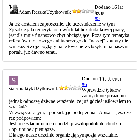
Dodano
16 lat
Adam Reszka
Użytkownik
temu
#5
Ja też dostałem zaproszenie, ale uczestniczenie w tym
Zjeździe jako emeryta od dwóch lat bez dodatkowej pracy,
jest dla mnie finansowo zbyt obciążające. Poza tym tematyka
referatów nic nowego ani twórczego do "naszej" sprawy nie
wniesie. Swoje poglądy na tę kwestię wyłożyłem na naszym
portalu już dawno temu.
Dodano
16 lat temu
S
#6
starypraktyk
Użytkownik
Wprawdzie tytułów
żadnych nie posiadam
jednak odnoszę dziwne wrażenie, że już gdzieś usiłowałem to
wyjaśnić.
W związku z tym, - podzielając podejrzenia "Apisa" - jeszcze
raz podpowiem:
Jesli nie wiadomo o co chodzi, prawdopodobnie chodzi o
/ np. unijne / pieniądze.
Dlatego nasze uczelnie organizują sympozja wszelakie.