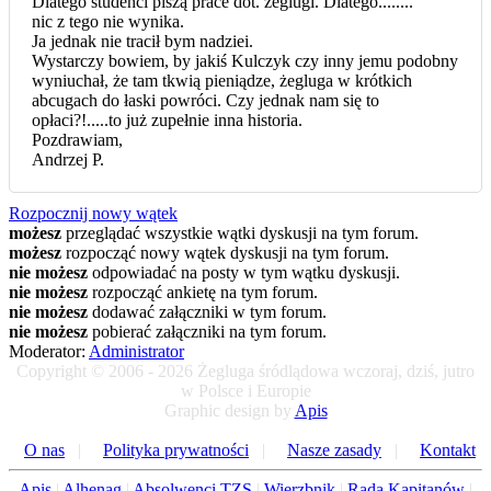
Dlatego studenci piszą prace dot. żeglugi. Dlatego........
nic z tego nie wynika.
Ja jednak nie tracił bym nadziei.
Wystarczy bowiem, by jakiś Kulczyk czy inny jemu podobny
wyniuchał, że tam tkwią pieniądze, żegluga w krótkich
abcugach do łaski powróci. Czy jednak nam się to
opłaci?!.....to już zupełnie inna historia.
Pozdrawiam,
Andrzej P.
Rozpocznij nowy wątek
możesz
przeglądać wszystkie wątki dyskusji na tym forum.
możesz
rozpocząć nowy wątek dyskusji na tym forum.
nie możesz
odpowiadać na posty w tym wątku dyskusji.
nie możesz
rozpocząć ankietę na tym forum.
nie możesz
dodawać załączniki w tym forum.
nie możesz
pobierać załączniki na tym forum.
Moderator:
Administrator
Copyright © 2006 - 2026 Żegluga śródlądowa wczoraj, dziś, jutro
w Polsce i Europie
Graphic design by
Apis
O nas
|
Polityka prywatności
|
Nasze zasady
|
Kontakt
Apis
|
Alhenag
|
Absolwenci TZS
|
Wierzbnik
|
Rada Kapitanów
|