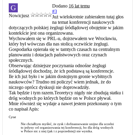
Dodano
16 lat temu
G
#3
Nowicjusz
Już wielokrotnie zabierałem tutaj głos
na temat konferencji naukowych
dotyczących polskiej żeglugi śródlądowej obojętnie w jakim
kontekście jest ona organizowana.
Wychowałem się w PRL-u, dojrzewałem we Wrocławiu,
który był wówczas dla nas stolicą oczwiście żeglugi.
Gospodarka opierała się w tamtych czasach na centralnym
planowaniu i dotacjach państwowych oraz czynach
społecznych.
Obserwując dzisiejsze poczynania odnośne żeglugi
śródlądowej dochodzę, że ich podstawą są konferencje.
Ile ich już było i w jakim dostojnym gronie wybitnych
naukowców? Trudno mi policzyć wiem jednak, że do
niczego oprócz dyskusji nie doprowadziły.
Tak będzie i tym razem.Teoretycy nigdy nie zbudują statku i
dróg wodnych po których będzie on w Polsce pływał.
Mnie również się wydaje a nawet jestem przekonany o tym
co napisał Apis:
Cytat
Nie chciałbym myśleć, że zysk i dofinansowanie unijne dla uczelni
to jedyny cel organizowania tej konferencji, bo dla dróg wodnych
w Polsce nic z niej (jak i z poprzedniej) nie wynika.