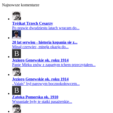
Najnowsze komentarze
Trójkąt Trzech Cesarzy
Po prawie dwudziestu latach wracam do...
20 lat serwisu - historia kopania się z...
Minął czerwiec, minęła okazja do...
B
Jezioro Genewskie ok. roku 1914
Panie Mirku znów z zapartym tchem przeczytałem...
Jezioro Genewskie ok. roku 1914
„Valais“ był parowym bocznokołowcem...
B
Zatoka Pomorska ok. 1910
Wspaniałe były te statki pasażerskie...