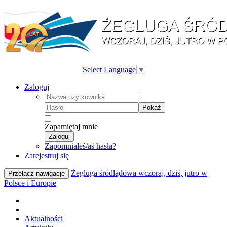
Select Language
▼
Zaloguj
Pokaż
Zapamiętaj mnie
Zaloguj
Zapomniałeś/aś hasła?
Zarejestruj się
Żegluga śródlądowa wczoraj, dziś, jutro w
Przełącz nawigację
Polsce i Europie
Aktualności