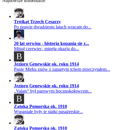
Najnowsze komentarze
Trójkąt Trzech Cesarzy
Po prawie dwudziestu latach wracam do...
20 lat serwisu - historia kopania się z...
Minął czerwiec, minęła okazja do...
B
Jezioro Genewskie ok. roku 1914
Panie Mirku znów z zapartym tchem przeczytałem...
Jezioro Genewskie ok. roku 1914
„Valais“ był parowym bocznokołowcem...
B
Zatoka Pomorska ok. 1910
Wspaniałe były te statki pasażerskie...
Zatoka Pomorska ok. 1910