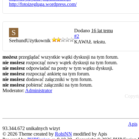
http://fotoizegluga.wordpress.com/
Dodano
16 lat temu
S
#2
Seehund
Użytkownik
KAWAŁ tekstu.
możesz
przeglądać wszystkie wątki dyskusji na tym forum.
nie możesz
rozpocząć nowy wątek dyskusji na tym forum.
nie możesz
odpowiadać na posty w tym wątku dyskusji.
nie możesz
rozpocząć ankietę na tym forum.
nie możesz
dodawać załączniki w tym forum.
nie możesz
pobierać załączniki na tym forum.
Moderator:
Administrator
Copyrig
Apis
93.344.672 unikalnych wizyt
© 2026 Theme created by
RobiNN
modified by Apis