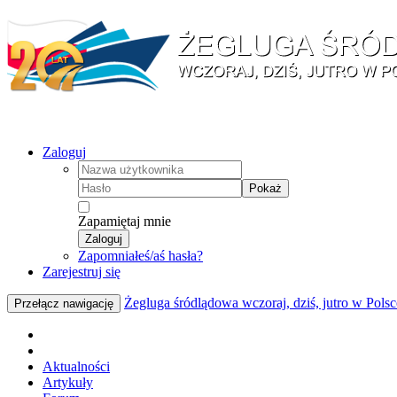
Zaloguj
Pokaż
Zapamiętaj mnie
Zaloguj
Zapomniałeś/aś hasła?
Zarejestruj się
Żegluga śródlądowa wczoraj, dziś, jutro w Polsc
Przełącz nawigację
Aktualności
Artykuły