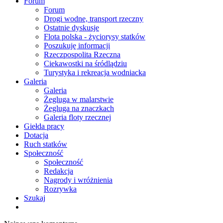
Forum
Forum
Drogi wodne, transport rzeczny
Ostatnie dyskusje
Flota polska - życiorysy statków
Poszukuję informacji
Rzeczpospolita Rzeczna
Ciekawostki na śródlądziu
Turystyka i rekreacja wodniacka
Galeria
Galeria
Żegluga w malarstwie
Żegluga na znaczkach
Galeria floty rzecznej
Giełda pracy
Dotacja
Ruch statków
Społeczność
Społeczność
Redakcja
Nagrody i wróżnienia
Rozrywka
Szukaj