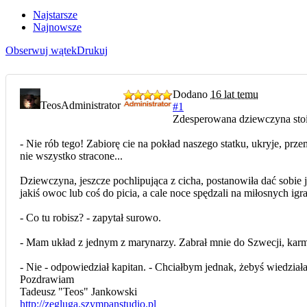
Najstarsze
Najnowsze
Obserwuj wątek
Drukuj
Dodano
16 lat temu
Teos
Administrator
#1
Zdesperowana dziewczyna stoi 
- Nie rób tego! Zabiorę cie na pokład naszego statku, ukryje, prz
nie wszystko stracone...
Dziewczyna, jeszcze pochlipująca z cicha, postanowiła dać sobie je
jakiś owoc lub coś do picia, a cale noce spędzali na miłosnych i
- Co tu robisz? - zapytał surowo.
- Mam układ z jednym z marynarzy. Zabrał mnie do Szwecji, karmi
- Nie - odpowiedział kapitan. - Chciałbym jednak, żebyś wiedziała
Pozdrawiam
Tadeusz "Teos" Jankowski
http://zegluga.szympanstudio.pl