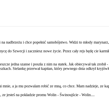
na nadbrzeżu i chce popełnić samobójstwo. Widzi to młody marynarz,
emycę do Szwecji i zaczniesz nowe życie. Przez cały rejs będę cie karmi
szcze jedna szanse i poszła z nim na statek. Jak obiecywał tak zrobił -
graszkach. Sielankę przerwał kapitan, który pewnego dnia odkrył kryjó
 mnie, a ja mu pozwalam robić ze mną, co chce. Mam nadzieje, ze kap
, ze jesteś na pokładzie promu Wolin - Świnoujście - Wolin....