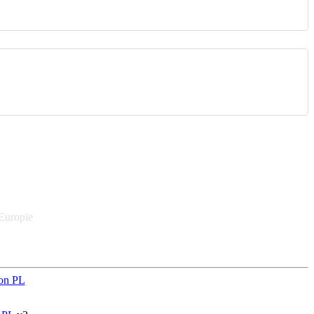
 Europie
on PL