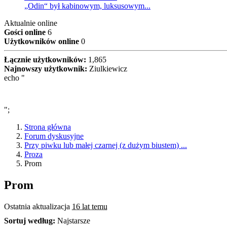
„Odin“ był kabinowym, luksusowym...
Aktualnie online
Gości online
6
Użytkowników online
0
Łącznie użytkowników:
1,865
Najnowszy użytkownik:
Ziulkiewicz
echo "
";
Strona główna
Forum dyskusyjne
Przy piwku lub małej czarnej (z dużym biustem) ...
Proza
Prom
Prom
Ostatnia aktualizacja
16 lat temu
Sortuj według:
Najstarsze