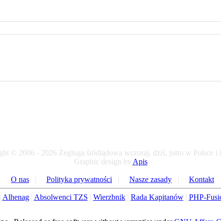
ht © 2006 - 2026 Żegluga śródlądowa wczoraj, dziś, jutro w Polsce i
Graphic design by
Apis
O nas
|
Polityka prywatności
|
Nasze zasady
|
Kontakt
|
Alhenag
|
Absolwenci TZS
|
Wierzbnik
|
Rada Kapitanów
|
PHP-Fusi