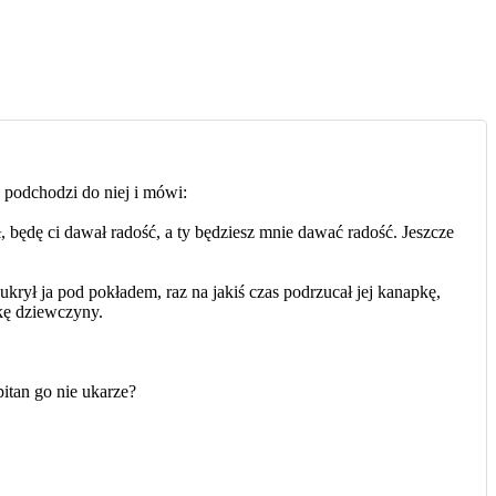
 podchodzi do niej i mówi:
ł, będę ci dawał radość, a ty będziesz mnie dawać radość. Jeszcze
 ukrył ja pod pokładem, raz na jakiś czas podrzucał jej kanapkę,
wkę dziewczyny.
itan go nie ukarze?